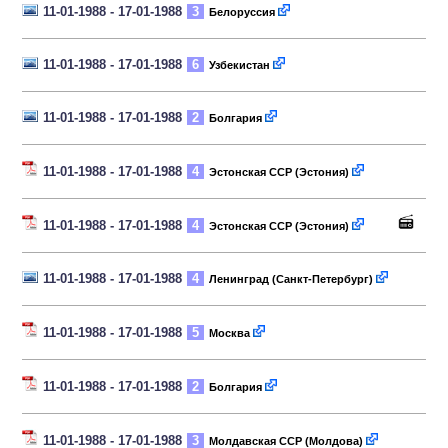
11-01-1988 - 17-01-1988
3
Белоруссия
11-01-1988 - 17-01-1988
6
Узбекистан
11-01-1988 - 17-01-1988
2
Болгария
11-01-1988 - 17-01-1988
4
Эстонская ССР (Эстония)
11-01-1988 - 17-01-1988
4
Эстонская ССР (Эстония)
11-01-1988 - 17-01-1988
4
Ленинград (Санкт-Петербург)
11-01-1988 - 17-01-1988
5
Москва
11-01-1988 - 17-01-1988
2
Болгария
11-01-1988 - 17-01-1988
3
Молдавская ССР (Молдова)