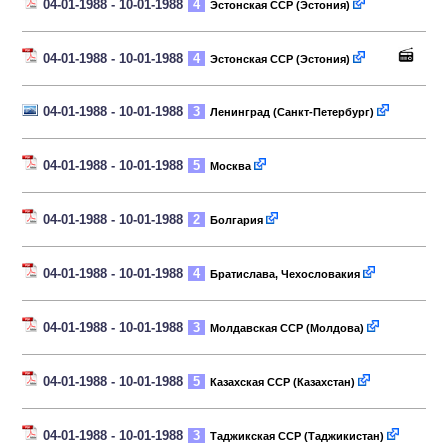
04-01-1988 - 10-01-1988
4
Эстонская ССР (Эстония)
04-01-1988 - 10-01-1988
4
Эстонская ССР (Эстония)
04-01-1988 - 10-01-1988
3
Ленинград (Санкт-Петербург)
04-01-1988 - 10-01-1988
5
Москва
04-01-1988 - 10-01-1988
2
Болгария
04-01-1988 - 10-01-1988
4
Братислава, Чехословакия
04-01-1988 - 10-01-1988
3
Молдавская ССР (Молдова)
04-01-1988 - 10-01-1988
5
Казахская ССР (Казахстан)
04-01-1988 - 10-01-1988
3
Таджикская ССР (Таджикистан)