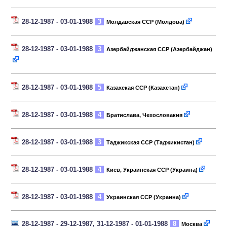
28-12-1987 - 03-01-1988
3
Молдавская ССР (Молдова)
28-12-1987 - 03-01-1988
3
Азербайджанская ССР (Азербайджан)
28-12-1987 - 03-01-1988
5
Казахская ССР (Казахстан)
28-12-1987 - 03-01-1988
4
Братислава, Чехословакия
28-12-1987 - 03-01-1988
3
Таджикская ССР (Таджикистан)
28-12-1987 - 03-01-1988
4
Киев, Украинская ССР (Украина)
28-12-1987 - 03-01-1988
4
Украинская ССР (Украина)
28-12-1987 - 29-12-1987, 31-12-1987 - 01-01-1988
8
Москва