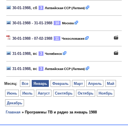
30-01-1988
, сб
3
Латвийская ССР (Латвия)
30-01-1988 - 31-01-1988
10
Москва
30-01-1988 - 07-02-1988
11
Чехословакия
31-01-1988
, вс
3
Челябинск
31-01-1988
, вс
3
Латвийская ССР (Латвия)
Месяц:
Все
Январь
Февраль
Март
Апрель
Май
Июнь
Июль
Август
Сентябрь
Октябрь
Ноябрь
Декабрь
Главная
» Программы ТВ и радио за январь 1988