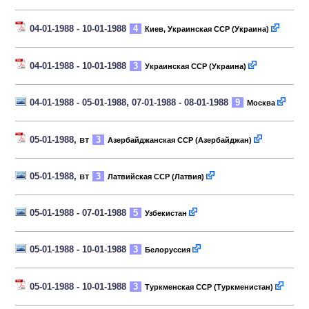
04-01-1988 - 10-01-1988
4
Киев, Украинская ССР (Украина)
04-01-1988 - 10-01-1988
3
Украинская ССР (Украина)
04-01-1988 - 05-01-1988, 07-01-1988 - 08-01-1988
9
Москва
05-01-1988
, вт
3
Азербайджанская ССР (Азербайджан)
05-01-1988
, вт
3
Латвийская ССР (Латвия)
05-01-1988 - 07-01-1988
5
Узбекистан
05-01-1988 - 10-01-1988
3
Белоруссия
05-01-1988 - 10-01-1988
3
Туркменская ССР (Туркменистан)