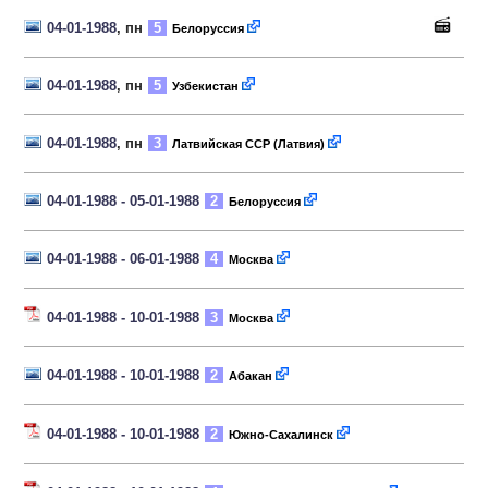
04-01-1988
, пн
5
Белоруссия
04-01-1988
, пн
5
Узбекистан
04-01-1988
, пн
3
Латвийская ССР (Латвия)
04-01-1988 - 05-01-1988
2
Белоруссия
04-01-1988 - 06-01-1988
4
Москва
04-01-1988 - 10-01-1988
3
Москва
04-01-1988 - 10-01-1988
2
Абакан
04-01-1988 - 10-01-1988
2
Южно-Сахалинск