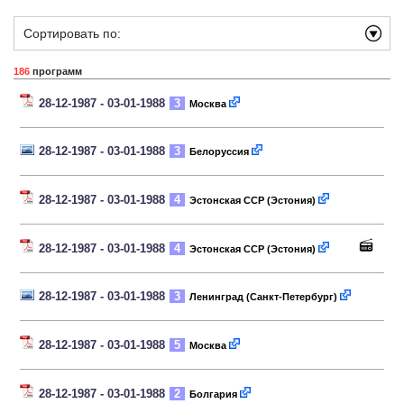
Сортировать по:
186
программ
28-12-1987 - 03-01-1988
3
Москва
28-12-1987 - 03-01-1988
3
Белоруссия
28-12-1987 - 03-01-1988
4
Эстонская ССР (Эстония)
28-12-1987 - 03-01-1988
4
Эстонская ССР (Эстония)
28-12-1987 - 03-01-1988
3
Ленинград (Санкт-Петербург)
28-12-1987 - 03-01-1988
5
Москва
28-12-1987 - 03-01-1988
2
Болгария