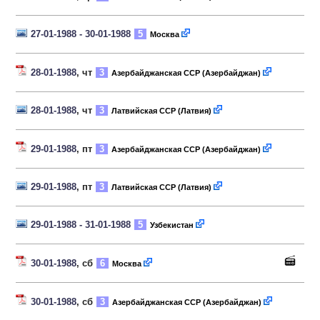
27-01-1988 - 30-01-1988
5
Москва
28-01-1988
, чт
3
Азербайджанская ССР (Азербайджан)
28-01-1988
, чт
3
Латвийская ССР (Латвия)
29-01-1988
, пт
3
Азербайджанская ССР (Азербайджан)
29-01-1988
, пт
3
Латвийская ССР (Латвия)
29-01-1988 - 31-01-1988
5
Узбекистан
30-01-1988
, сб
6
Москва
30-01-1988
, сб
3
Азербайджанская ССР (Азербайджан)