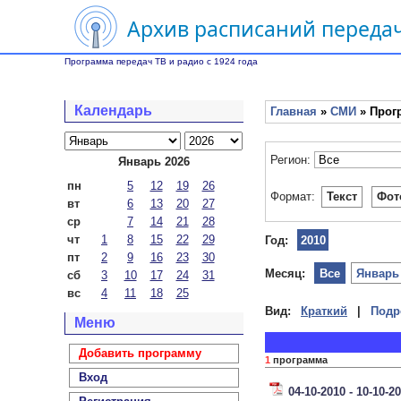
Архив расписаний передач
Программа передач ТВ и радио с 1924 года
Календарь
Главная
»
СМИ
» Прог
Регион:
Январь 2026
пн
5
12
19
26
Формат:
Текст
Фот
вт
6
13
20
27
ср
7
14
21
28
чт
1
8
15
22
29
Год:
2010
пт
2
9
16
23
30
Месяц:
Все
Январь
сб
3
10
17
24
31
вс
4
11
18
25
Вид:
Краткий
|
Подр
Меню
Добавить программу
1
программа
Вход
04-10-2010 - 10-10-2