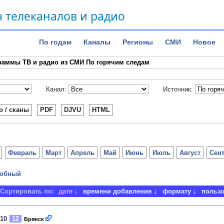
 телеканалов и радио
По годам
Каналы
Регионы
СМИ
Новое
раммы ТВ и радио из СМИ По горячим следам
Канал:
Источник:
о / сканы
PDF
DJVU
HTML
Февраль
Март
Апрель
Май
Июнь
Июль
Август
Сен
обный
Сортировать по:
дате
времени добавления
формату
польз
010
12
Брянск