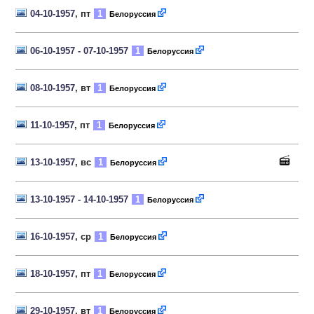
04-10-1957
, пт
1
Белоруссия
06-10-1957 - 07-10-1957
1
Белоруссия
08-10-1957
, вт
1
Белоруссия
11-10-1957
, пт
1
Белоруссия
13-10-1957
, вс
1
Белоруссия
13-10-1957 - 14-10-1957
1
Белоруссия
16-10-1957
, ср
1
Белоруссия
18-10-1957
, пт
1
Белоруссия
29-10-1957
, вт
1
Белоруссия