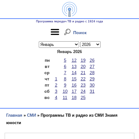
Программа передач ТВ и радио с 1924 года
Поиск
Январь 2026
пн
5
12
19
26
вт
6
13
20
27
ср
7
14
21
28
чт
1
8
15
22
29
пт
2
9
16
23
30
сб
3
10
17
24
31
вс
4
11
18
25
Главная
»
СМИ
» Программы ТВ и радио из СМИ Знамя
юности