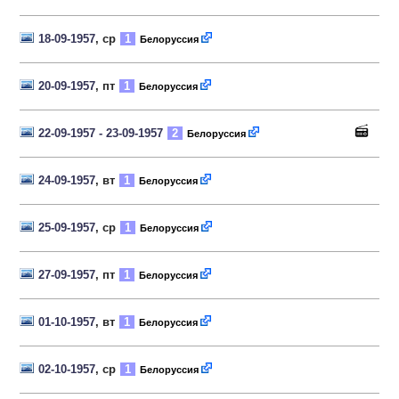
18-09-1957
, ср
1
Белоруссия
20-09-1957
, пт
1
Белоруссия
22-09-1957 - 23-09-1957
2
Белоруссия
24-09-1957
, вт
1
Белоруссия
25-09-1957
, ср
1
Белоруссия
27-09-1957
, пт
1
Белоруссия
01-10-1957
, вт
1
Белоруссия
02-10-1957
, ср
1
Белоруссия