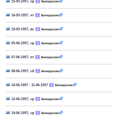
15-05-1957
, ср
1
Белоруссия
16-05-1957
, чт
1
Белоруссия
19-05-1957
, вс
1
Белоруссия
05-06-1957
, ср
1
Белоруссия
07-06-1957
, пт
1
Белоруссия
08-06-1957
, сб
1
Белоруссия
10-06-1957 - 11-06-1957
1
Белоруссия
12-06-1957
, ср
1
Белоруссия
19-06-1957
, ср
1
Белоруссия