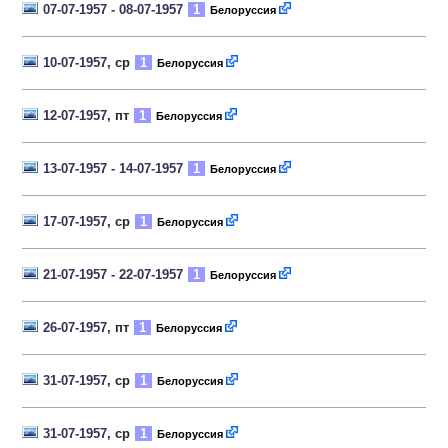
07-07-1957 - 08-07-1957
1
Белоруссия
10-07-1957
, ср
1
Белоруссия
12-07-1957
, пт
1
Белоруссия
13-07-1957 - 14-07-1957
1
Белоруссия
17-07-1957
, ср
1
Белоруссия
21-07-1957 - 22-07-1957
1
Белоруссия
26-07-1957
, пт
1
Белоруссия
31-07-1957
, ср
1
Белоруссия
31-07-1957
, ср
1
Белоруссия