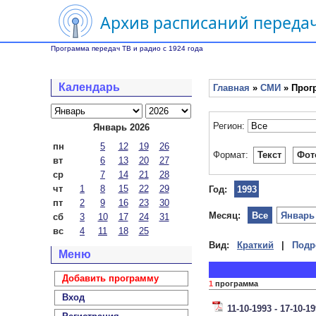
Архив расписаний передач
Программа передач ТВ и радио с 1924 года
Календарь
Главная
»
СМИ
» Прог
Регион:
Январь 2026
пн
5
12
19
26
Формат:
Текст
Фот
вт
6
13
20
27
ср
7
14
21
28
чт
1
8
15
22
29
Год:
1993
пт
2
9
16
23
30
Месяц:
Все
Январь
сб
3
10
17
24
31
вс
4
11
18
25
Вид:
Краткий
|
Подр
Меню
Добавить программу
1
программа
Вход
11-10-1993 - 17-10-1