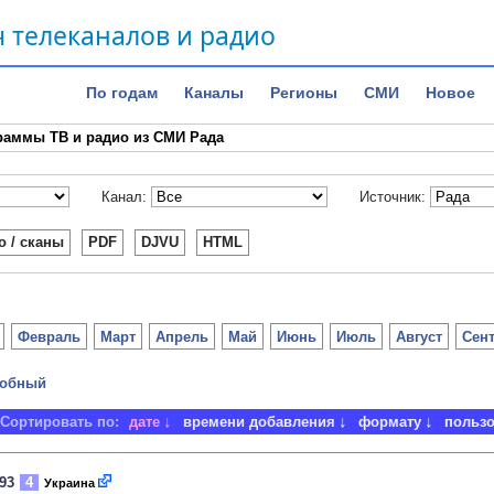
 телеканалов и радио
По годам
Каналы
Регионы
СМИ
Новое
раммы ТВ и радио из СМИ Рада
Канал:
Источник:
о / сканы
PDF
DJVU
HTML
Февраль
Март
Апрель
Май
Июнь
Июль
Август
Сен
обный
Сортировать по:
дате
времени добавления
формату
польз
993
4
Украина