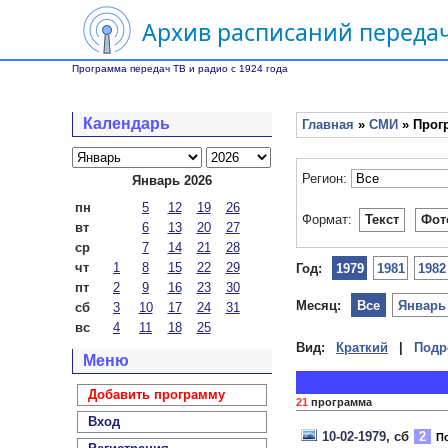
Архив расписаний передач
Программа передач ТВ и радио с 1924 года
Календарь
Главная
»
СМИ
» Прог
Регион:
Январь 2026
пн
5
12
19
26
Формат:
Текст
Фот
вт
6
13
20
27
ср
7
14
21
28
чт
1
8
15
22
29
Год:
1979
1981
1982
пт
2
9
16
23
30
Месяц:
Все
Январь
сб
3
10
17
24
31
вс
4
11
18
25
Вид:
Краткий
|
Подр
Меню
Добавить программу
21
программа
Вход
10-02-1979
, сб
2
По