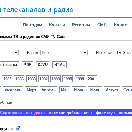
 телеканалов и радио
По годам
Каналы
Регионы
СМИ
Новое
раммы ТВ и радио из СМИ TV Guia
Канал:
Источник:
о / сканы
PDF
DJVU
HTML
1983
1986
1988
1992
1993
1995
1998
2001
Февраль
Март
Апрель
Май
Июнь
Июль
Август
Сен
обный
Сортировать по:
дате
времени добавления
формату
польз
ртугалия