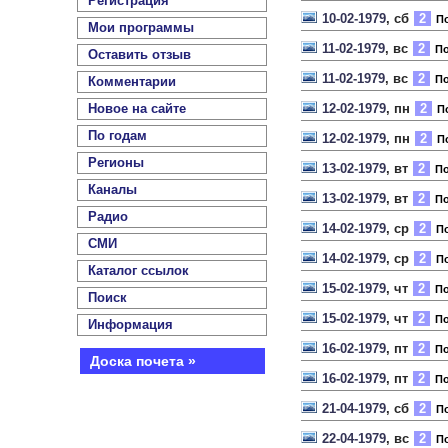
Регистрация
10-02-1979
, сб
2
По
Мои программы
11-02-1979
, вс
2
По
Оставить отзыв
11-02-1979
, вс
2
По
Комментарии
Новое на сайте
12-02-1979
, пн
2
По
По годам
12-02-1979
, пн
2
По
Регионы
13-02-1979
, вт
2
По
Каналы
13-02-1979
, вт
2
По
Радио
14-02-1979
, ср
2
По
СМИ
14-02-1979
, ср
2
По
Каталог ссылок
15-02-1979
, чт
2
По
Поиск
15-02-1979
, чт
2
По
Информация
16-02-1979
, пт
2
По
Доска почета »
16-02-1979
, пт
2
По
21-04-1979
, сб
2
По
22-04-1979
, вс
2
По