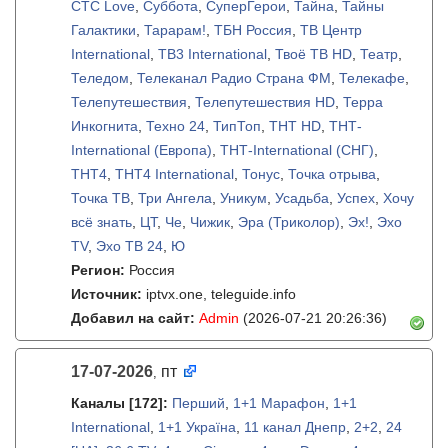
СТС Love
,
Суббота
,
СуперГерои
,
Тайна
,
Тайны
Галактики
,
Тарарам!
,
ТБН Россия
,
ТВ Центр
International
,
ТВ3 International
,
Твоё ТВ HD
,
Театр
,
Теледом
,
Телеканал Радио Страна ФМ
,
Телекафе
,
Телепутешествия
,
Телепутешествия HD
,
Терра
Инкогнита
,
Техно 24
,
ТипТоп
,
ТНТ HD
,
ТНТ-
International (Европа)
,
ТНТ-International (СНГ)
,
ТНТ4
,
ТНТ4 International
,
Тонус
,
Точка отрыва
,
Точка ТВ
,
Три Ангела
,
Уникум
,
Усадьба
,
Успех
,
Хочу
всё знать
,
ЦТ
,
Че
,
Чижик
,
Эра (Триколор)
,
Эх!
,
Эхо
TV
,
Эхо ТВ 24
,
Ю
Регион:
Россия
Источник:
iptvx.one, teleguide.info
Добавил на сайт:
Admin
(2026-07-21 20:26:36)
17-07-2026
пт
,
Каналы
[172]
:
Перший
,
1+1 Марафон
,
1+1
International
,
1+1 Україна
,
11 канал Днепр
,
2+2
,
24