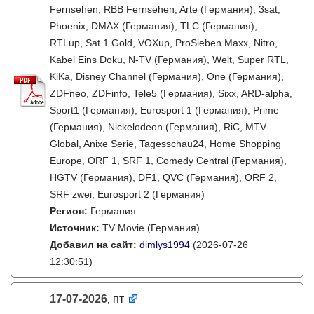
Fernsehen, RBB Fernsehen, Arte (Германия), 3sat,
Phoenix, DMAX (Германия), TLC (Германия),
RTLup, Sat.1 Gold, VOXup, ProSieben Maxx, Nitro,
Kabel Eins Doku, N-TV (Германия), Welt, Super RTL,
KiKa, Disney Channel (Германия), One (Германия),
ZDFneo, ZDFinfo, Tele5 (Германия), Sixx, ARD-alpha,
Sport1 (Германия), Eurosport 1 (Германия), Prime
(Германия), Nickelodeon (Германия), RiC, MTV
Global, Anixe Serie, Tagesschau24, Home Shopping
Europe, ORF 1, SRF 1, Comedy Central (Германия),
HGTV (Германия), DF1, QVC (Германия), ORF 2,
SRF zwei, Eurosport 2 (Германия)
Регион:
Германия
Источник:
TV Movie (Германия)
Добавил на сайт:
dimlys1994
(2026-07-26
12:30:51)
17-07-2026
пт
,