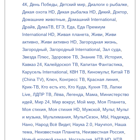
4К
,
День Победы
,
Детский мир
,
Диалоги о рыбалке
,
Дикая охота HD
,
Дикая рыбалка HD
,
Дикий
,
Доктор
,
Домашние животные
,
Домашний International
,
Драйв
,
ДумаТВ
,
ЕГЭ
,
Еда
,
Еда Премиум
International HD
,
Живая планета
,
Живи
,
Живи
активно
,
Живи активно HD
,
Загородная жизнь
,
Загородный
,
Загородный International
,
Зал суда
,
Звезда Плюс
,
Здоровое ТВ
,
Знание ТВ
,
История
,
Кавказ 24
,
Калейдоскоп ТВ
,
Капитан Фантастика
,
Карусель International
,
КВН ТВ
,
Киномульт
,
Китай ТВ
(China TV)
,
Ключ
,
Конгресс ТВ
,
Красная линия
,
Крик-ТВ
,
Кто есть кто
,
Кто Куда
,
Кухня ТВ
,
Лапки
Live
,
ЛДПР ТВ
,
Лёва
,
Легенда
,
Мама
,
Министерство
идей
,
Мир 24
,
Мир вокруг
,
Мой мир
,
Моя Планета
,
Моя стихия
,
Моя стихия HD
,
Мужской
,
Мульт
,
Мульт
и музыка
,
Мультимания
,
МультСезон
,
МЫ
,
Надежда
,
Нано
,
Народ Всё Видит
,
Наука 2.0
,
Научпоп
,
Наша
тема
,
Неизвестная Планета
,
Неизвестная Россия
,
Новый игровой канал
,
Ностальгия
,
НТВ HD
,
НТВ