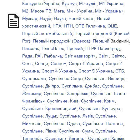
Конкурент.Україна
,
Кус-кус
,
М-студіо
,
М1 Украина
,
М2
,
Масон ТВ
,
Мега
,
Ми - Україна
,
Ми - Україна+
,
Музвар
,
Надія
,
Наука
,
Новий канал
,
Новый
христианский
,
НТА
,
НТН
,
ОТБ Галичина
,
ОЦЕ
,
Первый автомобильный
,
Первый городской (Кривой
Рог)
,
Первый городской (Одесса)
,
Перший
Західний,
Пиксель
,
ПлюсПлюс
,
Прямий
,
ПТРК Павлоград
,
Рада
,
РАІ
,
Рыбалка
,
Світ навиворіт+
,
Світ+
,
Світло
,
Соль
,
Сонце
,
Сонце+
,
Спорт 1 Украина
,
Спорт 2
Украина
,
Спорт 4 Украина
,
Спорт 5 Украина
,
СТБ
,
Супермама
,
Суспільне Спорт
,
Суспільне. Вінниця
,
Суспільне. Дніпро
,
Суспільне. Донбас
,
Суспільне.
Житомир
,
Суспільне. Запоріжжя
,
Суспільне. Івано-
Франківськ
,
Суспільне. Київ
,
Суспільне. Крим
,
Суспільне. Кропивницький
,
Суспільне. Культура
,
Суспільне. Луцьк
,
Суспільне. Львів
,
Суспільне.
Миколаїв
,
Суспільне. Одеса
,
Суспільне. Полтава
,
Суспільне. Рівне
,
Суспільне. Суми
,
Суспільне.
Тернопіль
,
Суспільне. Ужгород
,
Суспільне. Харків
,