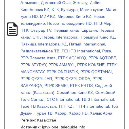
Атамекен
,
Домашний Очаг
,
Жетысу
,
Ирбис
,
КиноБоевик KZ
,
КТК
,
Культура
,
Магия кухни
,
Магия
кухни HD
,
МИР KZ
,
Мировое Кино KZ
,
Новое
телевидение
,
Новое телевидение HD
,
НТВ-Мир
,
НТК
,
Отырар TV
,
Первый канал Евразия
,
Первый
канал СНГ
,
Перец International
,
Премиум Кино KZ
,
Пятница International KZ
,
Пятый International
,
Развлекательное ТВ
,
РЕН ТВ International
,
Рика
,
РТР-Планета Азия
,
РТРК AQJAIYQ
,
РТРК AQTOBE
,
РТРК ATYRAY
,
РТРК JAMBYL
,
РТРК KOKSHE
,
РТРК
MANGYSTAY
,
РТРК ONTUSTIK
,
РТРК QOSTANAI
,
РТРК QYZYLJAR
,
РТРК QYZYLORDA
,
РТРК
SARYARQA
,
РТРК SEMEI
,
РТРК ЕRTIS
,
Седьмой
канал (Казахстан)
,
Семейное Кино KZ
,
Семейный
Теле Сигнал
,
СТС International
,
ТВ-3 International
,
Твоё ТВ Казахстан
,
ТНТ KZ
,
ТНТ4 international
,
Той
Думан
,
Туран ТВ
,
Хабар
,
Хабар HD
,
Халык Арна
Регион:
Казахстан
Источник:
iptvx.one, teleguide.info