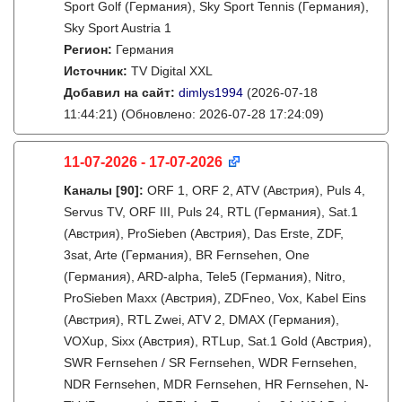
Sport Golf (Германия), Sky Sport Tennis (Германия),
Sky Sport Austria 1
Регион:
Германия
Источник:
TV Digital XXL
Добавил на сайт:
dimlys1994
(2026-07-18
11:44:21)
(Обновлено: 2026-07-28 17:24:09)
11-07-2026 - 17-07-2026
Каналы
[90]
:
ORF 1, ORF 2, ATV (Австрия), Puls 4,
Servus TV, ORF III, Puls 24, RTL (Германия), Sat.1
(Австрия), ProSieben (Австрия), Das Erste, ZDF,
3sat, Arte (Германия), BR Fernsehen, One
(Германия), ARD-alpha, Tele5 (Германия), Nitro,
ProSieben Maxx (Австрия), ZDFneo, Vox, Kabel Eins
(Австрия), RTL Zwei, ATV 2, DMAX (Германия),
VOXup, Sixx (Австрия), RTLup, Sat.1 Gold (Австрия),
SWR Fernsehen / SR Fernsehen, WDR Fernsehen,
NDR Fernsehen, MDR Fernsehen, HR Fernsehen, N-