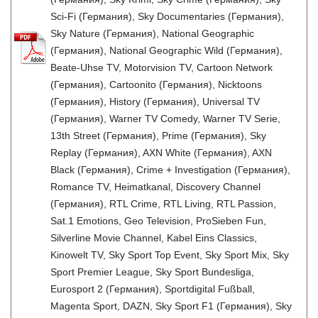
Sci-Fi (Германия), Sky Documentaries (Германия),
Sky Nature (Германия), National Geographic
(Германия), National Geographic Wild (Германия),
Beate-Uhse TV, Motorvision TV, Cartoon Network
(Германия), Cartoonito (Германия), Nicktoons
(Германия), History (Германия), Universal TV
(Германия), Warner TV Comedy, Warner TV Serie,
13th Street (Германия), Prime (Германия), Sky
Replay (Германия), AXN White (Германия), AXN
Black (Германия), Crime + Investigation (Германия),
Romance TV, Heimatkanal, Discovery Channel
(Германия), RTL Crime, RTL Living, RTL Passion,
Sat.1 Emotions, Geo Television, ProSieben Fun,
Silverline Movie Channel, Kabel Eins Classics,
Kinowelt TV, Sky Sport Top Event, Sky Sport Mix, Sky
Sport Premier League, Sky Sport Bundesliga,
Eurosport 2 (Германия), Sportdigital Fußball,
Magenta Sport, DAZN, Sky Sport F1 (Германия), Sky