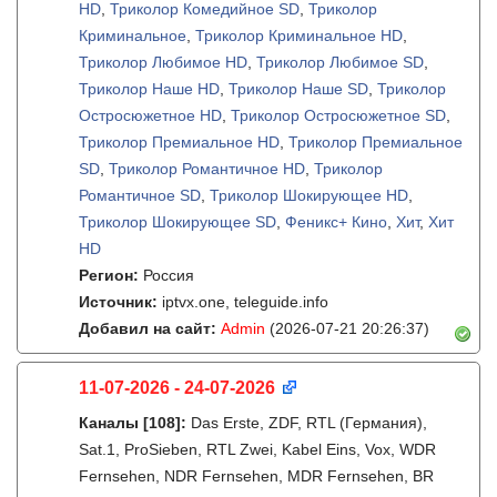
HD
,
Триколор Комедийное SD
,
Триколор
Криминальное
,
Триколор Криминальное HD
,
Триколор Любимое HD
,
Триколор Любимое SD
,
Триколор Наше HD
,
Триколор Наше SD
,
Триколор
Остросюжетное HD
,
Триколор Остросюжетное SD
,
Триколор Премиальное HD
,
Триколор Премиальное
SD
,
Триколор Романтичное HD
,
Триколор
Романтичное SD
,
Триколор Шокирующее HD
,
Триколор Шокирующее SD
,
Феникс+ Кино
,
Хит
,
Хит
HD
Регион:
Россия
Источник:
iptvx.one, teleguide.info
Добавил на сайт:
Admin
(2026-07-21 20:26:37)
11-07-2026 - 24-07-2026
Каналы
[108]
:
Das Erste, ZDF, RTL (Германия),
Sat.1, ProSieben, RTL Zwei, Kabel Eins, Vox, WDR
Fernsehen, NDR Fernsehen, MDR Fernsehen, BR