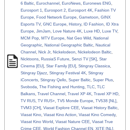
6 Baltic
,
Eurochannel
,
EuroNews
,
Euronews ENG
,
Eurosport 1
,
Eurosport 2
,
Eurosport 4K
,
Fashion TV
Europe
,
Food Network Europe
,
Gametoon
,
GINX
Esports TV
,
GNC Europe
,
History
,
ID Fashion
,
ID Xtra
Europe
,
JimJam
,
Love Nature 4K
,
Luxe HD
,
Luxe TV
,
MCM Pop
,
MTV Europe
,
Nat Geo Wild
,
National
Geographic
,
National Geographic Baltic
,
Nautical
Channel
,
Nick Jr
,
Nickelodeon
,
Nickelodeon Baltic
,
Nicktoons
,
RussiaS Future
,
Senzi TV [SK]
,
Star
Cinema [EU]
,
Star Family [EU]
,
Stingray Classica
,
Stingray Djazz
,
Stingray Festival 4K
,
Stingray
iConcerts
,
Stingray Qello
,
Super Baltic
,
Super Plus
,
Svoboda
,
The Fishing and Hunting
,
TLC
,
TLC
Balkans
,
Travel Channel
,
Travel XP 4K
,
Travel XP HD
,
TV RUS
,
TV RUS+
,
TV5 Monde Europe
,
TV538 [NL]
,
TVM3 [CH]
,
Viasat Explore CEE
,
Viasat History Baltic
,
Viasat Kino
,
Viasat Kino Action
,
Viasat Kino Comedy
,
Viasat Kino World
,
Viasat Nature CEE
,
Viasat True
Crime CEE
,
World Fashion Channel EN
,
XITE [NL]
,