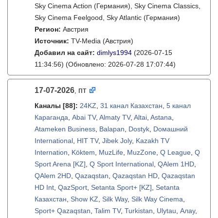
Sky Cinema Action (Германия), Sky Cinema Classics,
Sky Cinema Feelgood, Sky Atlantic (Германия)
Регион:
Австрия
Источник:
TV-Media (Австрия)
Добавил на сайт:
dimlys1994
(2026-07-15
11:34:56)
(Обновлено: 2026-07-28 17:07:44)
17-07-2026
пт
,
Каналы
[88]
:
24KZ
,
31 канал Казахстан
,
5 канал
Караганда
,
Abai TV
,
Almaty TV
,
Altai
,
Astana
,
Atameken Business
,
Balapan
,
Dostyk
,
Dомашний
International
,
HIT TV
,
Jibek Joly
,
Kazakh TV
Internation
,
Köktem
,
MuzLife
,
MuzZone
,
Q League
,
Q
Sport Arena [KZ]
,
Q Sport International
,
QAlem 1HD
,
QAlem 2HD
,
Qazaqstan
,
Qazaqstan HD
,
Qazaqstan
HD Int
,
QazSport
,
Setanta Sport+ [KZ]
,
Setanta
Казахстан
,
Show KZ
,
Silk Way
,
Silk Way Cinema
,
Sport+ Qazaqstan
,
Talim TV
,
Turkistan
,
Ulytau
,
Алау
,