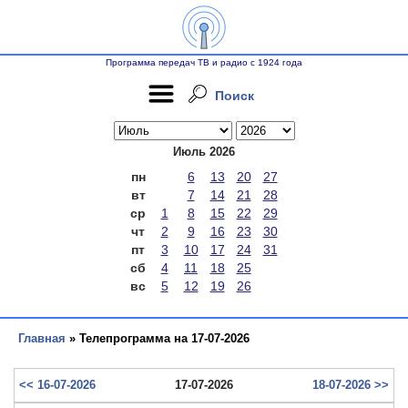
Программа передач ТВ и радио с 1924 года
Поиск
Июль 2026
пн
6
13
20
27
вт
7
14
21
28
ср
1
8
15
22
29
чт
2
9
16
23
30
пт
3
10
17
24
31
сб
4
11
18
25
вс
5
12
19
26
Главная
» Телепрограмма на 17-07-2026
<< 16-07-2026
17-07-2026
18-07-2026 >>