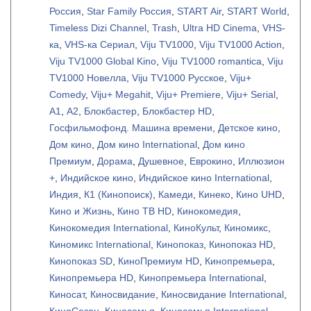
Россия
,
Star Family Россия
,
START Air
,
START World
,
Timeless Dizi Channel
,
Trash
,
Ultra HD Cinema
,
VHS-
ка
,
VHS-ка Сериал
,
Viju TV1000
,
Viju TV1000 Action
,
Viju TV1000 Global Kino
,
Viju TV1000 romantica
,
Viju
TV1000 Новелла
,
Viju TV1000 Русское
,
Viju+
Comedy
,
Viju+ Megahit
,
Viju+ Premiere
,
Viju+ Serial
,
А1
,
А2
,
Блокбастер
,
Блокбастер HD
,
Госфильмофонд. Машина времени
,
Детское кино
,
Дом кино
,
Дом кино International
,
Дом кино
Премиум
,
Дорама
,
Душевное
,
Еврокино
,
Иллюзион
+
,
Индийское кино
,
Индийское кино International
,
Индия
,
К1 (Кинопоиск)
,
Камеди
,
Кинеко
,
Кино UHD
,
Кино и Жизнь
,
Кино ТВ HD
,
Кинокомедия
,
Кинокомедия International
,
КиноКульт
,
Киномикс
,
Киномикс International
,
Кинопоказ
,
Кинопоказ HD
,
Кинопоказ SD
,
КиноПремиум HD
,
Кинопремьера
,
Кинопремьера HD
,
Кинопремьера International
,
Киносат
,
Киносвидание
,
Киносвидание International
,