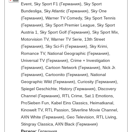
Event, Sky Sport F1 (Германия), Sky Sport
Bundesliga, Sky Atlantic (Германия), Sky One
(Германия), Warner TV Comedy, Sky Sport Tennis
(Германия), Sky Sport Premier League, Sky Sport
Austria 1, Sky Sport Golf (Германия), Sky Sport Mix,
Motorvision TV, Warner TV Serie, 13th Street
(Германия), Sky Sci-Fi (Германия), Sky Krimi,
Romance TV, National Geographic (Германия),
Universal TV (Германия), Crime + Investigation
(Германия), Cartoon Network (Германия), Nick Jr.
(Германия), Cartoonito (Германия), National
Geographic Wild (Германия), Curiosity (Германия),
Spiegel Geschichte, History (Германия), Discovery
Channel (Германия), RTL Crime, Sat.1 Emotions,
ProSieben Fun, Kabel Eins Classics, Heimatkanal,
Kinowelt TV, RTL Passion, Silverline Movie Channel,
AXN White (Германия), Geo Television, RTL Living,
Stingray Classica, AXN Black (Германия)
Регион:
Германия