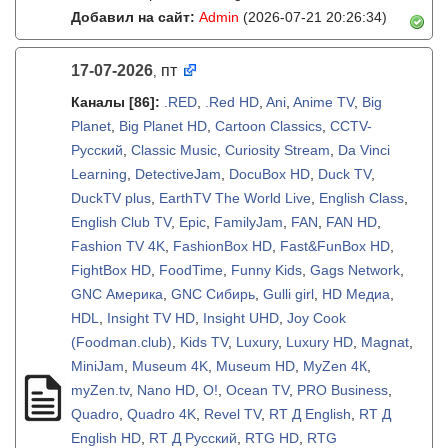
Добавил на сайт:
Admin
(2026-07-21 20:26:34)
17-07-2026
пт
,
Каналы
[86]
:
.RED
,
.Red HD
,
Ani
,
Anime TV
,
Big
Planet
,
Big Planet HD
,
Cartoon Classics
,
CCTV-
Русский
,
Classic Music
,
Curiosity Stream
,
Da Vinci
Learning
,
DetectiveJam
,
DocuBox HD
,
Duck TV
,
DuckTV plus
,
EarthTV The World Live
,
English Class
,
English Club TV
,
Epic
,
FamilyJam
,
FAN
,
FAN HD
,
Fashion TV 4K
,
FashionBox HD
,
Fast&FunBox HD
,
FightBox HD
,
FoodTime
,
Funny Kids
,
Gags Network
,
GNC Америка
,
GNC Сибирь
,
Gulli girl
,
HD Медиа
,
HDL
,
Insight TV HD
,
Insight UHD
,
Joy Cook
(Foodman.club)
,
Kids TV
,
Luxury
,
Luxury HD
,
Magnat
,
MiniJam
,
Museum 4K
,
Museum HD
,
MyZen 4К
,
myZen.tv
,
Nano HD
,
O!
,
Ocean TV
,
PRO Business
,
Quadro
,
Quadro 4K
,
Revel TV
,
RT Д English
,
RT Д
English HD
,
RT Д Русский
,
RTG HD
,
RTG