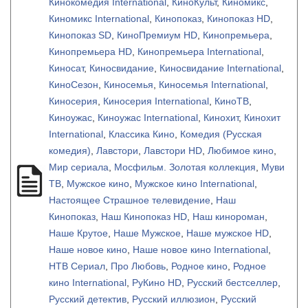
Кинокомедия International
,
КиноКульт
,
Киномикс
,
Киномикс International
,
Кинопоказ
,
Кинопоказ HD
,
Кинопоказ SD
,
КиноПремиум HD
,
Кинопремьера
,
Кинопремьера HD
,
Кинопремьера International
,
Киносат
,
Киносвидание
,
Киносвидание International
,
КиноСезон
,
Киносемья
,
Киносемья International
,
Киносерия
,
Киносерия International
,
КиноТВ
,
Киноужас
,
Киноужас International
,
Кинохит
,
Кинохит
International
,
Классика Кино
,
Комедия (Русская
комедия)
,
Лавстори
,
Лавстори HD
,
Любимое кино
,
Мир сериала
,
Мосфильм. Золотая коллекция
,
Муви
ТВ
,
Мужское кино
,
Мужское кино International
,
Настоящее Страшное телевидение
,
Наш
Кинопоказ
,
Наш Кинопоказ HD
,
Наш кинороман
,
Наше Крутое
,
Наше Мужское
,
Наше мужское HD
,
Наше новое кино
,
Наше новое кино International
,
НТВ Сериал
,
Про Любовь
,
Родное кино
,
Родное
кино International
,
РуКино HD
,
Русский бестселлер
,
Русский детектив
,
Русский иллюзион
,
Русский