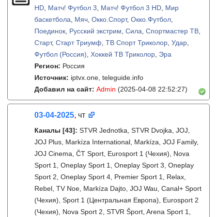
HD
,
Матч! Футбол 3
,
Матч! Футбол 3 HD
,
Мир
баскетбола
,
Мяч
,
Окко.Спорт
,
Окко.Футбол
,
Поединок
,
Русский экстрим
,
Сила
,
Спортмастер ТВ
,
Старт
,
Старт Триумф
,
ТВ Спорт Триколор
,
Удар
,
Футбол (Россия)
,
Хоккей ТВ Триколор
,
Эра
Регион:
Россия
Источник:
iptvx.one, teleguide.info
Добавил на сайт:
Admin
(2025-04-08 22:52:27)
03-04-2025
, чт
Каналы
[43]
:
STVR Jednotka, STVR Dvojka, JOJ,
JOJ Plus, Markíza International, Markíza, JOJ Family,
JOJ Cinema, ČT Sport, Eurosport 1 (Чехия), Nova
Sport 1, Oneplay Sport 1, Oneplay Sport 3, Oneplay
Sport 2, Oneplay Sport 4, Premier Sport 1, Relax,
Rebel, TV Noe, Markíza Dajto, JOJ Wau, Canal+ Sport
(Чехия), Sport 1 (Центральная Европа), Eurosport 2
(Чехия), Nova Sport 2, STVR Šport, Arena Sport 1,