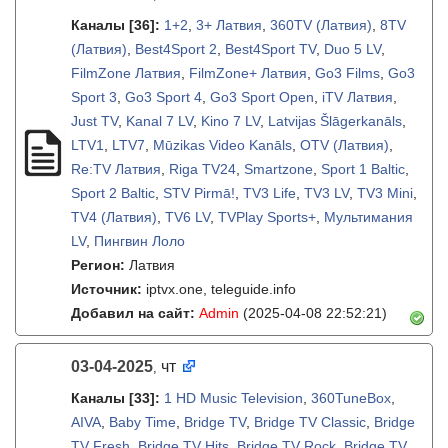
Каналы
[36]
:
1+2
,
3+ Латвия
,
360TV (Латвия)
,
8TV
(Латвия)
,
Best4Sport 2
,
Best4Sport TV
,
Duo 5 LV
,
FilmZone Латвия
,
FilmZone+ Латвия
,
Go3 Films
,
Go3
Sport 3
,
Go3 Sport 4
,
Go3 Sport Open
,
iTV Латвия
,
Just TV
,
Kanal 7 LV
,
Kino 7 LV
,
Latvijas Šlāgerkanāls
,
LTV1
,
LTV7
,
Mūzikas Video Kanāls
,
OTV (Латвия)
,
Re:TV Латвия
,
Riga TV24
,
Smartzone
,
Sport 1 Baltic
,
Sport 2 Baltic
,
STV Pirmā!
,
TV3 Life
,
TV3 LV
,
TV3 Mini
,
TV4 (Латвия)
,
TV6 LV
,
TVPlay Sports+
,
Мультимания
LV
,
Пингвин Лоло
Регион:
Латвия
Источник:
iptvx.one, teleguide.info
Добавил на сайт:
Admin
(2025-04-08 22:52:21)
03-04-2025
чт
,
Каналы
[33]
:
1 HD Music Television
,
360TuneBox
,
AIVA
,
Baby Time
,
Bridge TV
,
Bridge TV Classic
,
Bridge
TV Fresh
,
Bridge TV Hits
,
Bridge TV Rock
,
Bridge TV