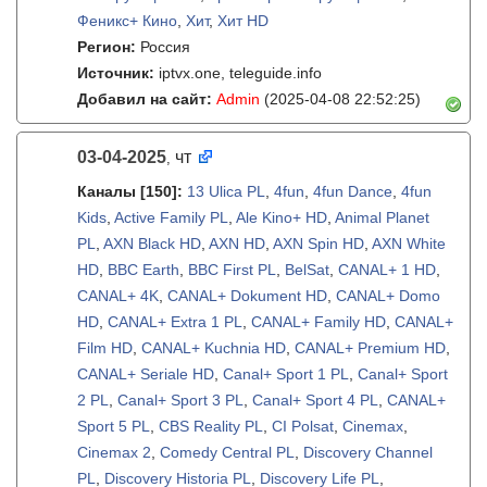
Феникс+ Кино
,
Хит
,
Хит HD
Регион:
Россия
Источник:
iptvx.one, teleguide.info
Добавил на сайт:
Admin
(2025-04-08 22:52:25)
03-04-2025
чт
,
Каналы
[150]
:
13 Ulica PL
,
4fun
,
4fun Dance
,
4fun
Kids
,
Active Family PL
,
Ale Kino+ HD
,
Animal Planet
PL
,
AXN Black HD
,
AXN HD
,
AXN Spin HD
,
AXN White
HD
,
BBC Earth
,
BBC First PL
,
BelSat
,
CANAL+ 1 HD
,
CANAL+ 4K
,
CANAL+ Dokument HD
,
CANAL+ Domo
HD
,
CANAL+ Extra 1 PL
,
CANAL+ Family HD
,
CANAL+
Film HD
,
CANAL+ Kuchnia HD
,
CANAL+ Premium HD
,
CANAL+ Seriale HD
,
Canal+ Sport 1 PL
,
Canal+ Sport
2 PL
,
Canal+ Sport 3 PL
,
Canal+ Sport 4 PL
,
CANAL+
Sport 5 PL
,
CBS Reality PL
,
CI Polsat
,
Cinemax
,
Cinemax 2
,
Comedy Central PL
,
Discovery Channel
PL
,
Discovery Historia PL
,
Discovery Life PL
,