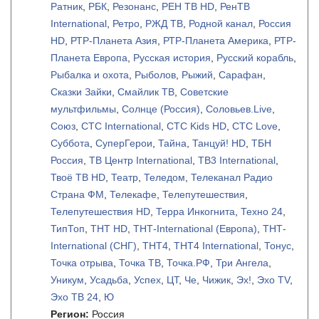
Ратник
,
РБК
,
Резонанс
,
РЕН ТВ HD
,
РенТВ
International
,
Ретро
,
РЖД ТВ
,
Родной канал
,
Россия
HD
,
РТР-Планета Азия
,
РТР-Планета Америка
,
РТР-
Планета Европа
,
Русская история
,
Русский корабль
,
Рыбалка и охота
,
Рыболов
,
Рыжий
,
Сарафан
,
Сказки Зайки
,
Смайлик ТВ
,
Советские
мультфильмы
,
Солнце (Россия)
,
Соловьев.Live
,
Союз
,
СТС International
,
СТС Kids HD
,
СТС Love
,
Суббота
,
СуперГерои
,
Тайна
,
Танцуй! HD
,
ТБН
Россия
,
ТВ Центр International
,
ТВ3 International
,
Твоё ТВ HD
,
Театр
,
Теледом
,
Телеканал Радио
Страна ФМ
,
Телекафе
,
Телепутешествия
,
Телепутешествия HD
,
Терра Инкогнита
,
Техно 24
,
ТипТоп
,
ТНТ HD
,
ТНТ-International (Европа)
,
ТНТ-
International (СНГ)
,
ТНТ4
,
ТНТ4 International
,
Тонус
,
Точка отрыва
,
Точка ТВ
,
Точка.РФ
,
Три Ангела
,
Уникум
,
Усадьба
,
Успех
,
ЦТ
,
Че
,
Чижик
,
Эх!
,
Эхо TV
,
Эхо ТВ 24
,
Ю
Регион:
Россия