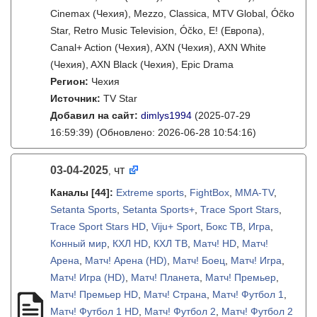
Cinemax (Чехия), Mezzo, Classica, MTV Global, Óčko
Star, Retro Music Television, Óčko, E! (Европа),
Canal+ Action (Чехия), AXN (Чехия), AXN White
(Чехия), AXN Black (Чехия), Epic Drama
Регион:
Чехия
Источник:
TV Star
Добавил на сайт:
dimlys1994
(2025-07-29
16:59:39)
(Обновлено: 2026-06-28 10:54:16)
03-04-2025
чт
,
Каналы
[44]
:
Extreme sports
,
FightBox
,
MMA-TV
,
Setanta Sports
,
Setanta Sports+
,
Trace Sport Stars
,
Trace Sport Stars HD
,
Viju+ Sport
,
Бокс ТВ
,
Игра
,
Конный мир
,
КХЛ HD
,
КХЛ ТВ
,
Матч! HD
,
Матч!
Арена
,
Матч! Арена (HD)
,
Матч! Боец
,
Матч! Игра
,
Матч! Игра (HD)
,
Матч! Планета
,
Матч! Премьер
,
Матч! Премьер HD
,
Матч! Страна
,
Матч! Футбол 1
,
Матч! Футбол 1 HD
,
Матч! Футбол 2
,
Матч! Футбол 2