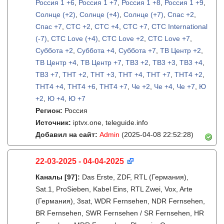
Россия 1 +6
,
Россия 1 +7
,
Россия 1 +8
,
Россия 1 +9
,
Солнце (+2)
,
Солнце (+4)
,
Солнце (+7)
,
Спас +2
,
Спас +7
,
СТС +2
,
СТС +4
,
СТС +7
,
СТС International
(-7)
,
СТС Love (+4)
,
СТС Love +2
,
СТС Love +7
,
Суббота +2
,
Суббота +4
,
Суббота +7
,
ТВ Центр +2
,
ТВ Центр +4
,
ТВ Центр +7
,
ТВ3 +2
,
ТВ3 +3
,
ТВ3 +4
,
ТВ3 +7
,
ТНТ +2
,
ТНТ +3
,
ТНТ +4
,
ТНТ +7
,
ТНТ4 +2
,
ТНТ4 +4
,
ТНТ4 +6
,
ТНТ4 +7
,
Че +2
,
Че +4
,
Че +7
,
Ю
+2
,
Ю +4
,
Ю +7
Регион:
Россия
Источник:
iptvx.one, teleguide.info
Добавил на сайт:
Admin
(2025-04-08 22:52:28)
22-03-2025 - 04-04-2025
Каналы
[97]
:
Das Erste, ZDF, RTL (Германия),
Sat.1, ProSieben, Kabel Eins, RTL Zwei, Vox, Arte
(Германия), 3sat, WDR Fernsehen, NDR Fernsehen,
BR Fernsehen, SWR Fernsehen / SR Fernsehen, HR