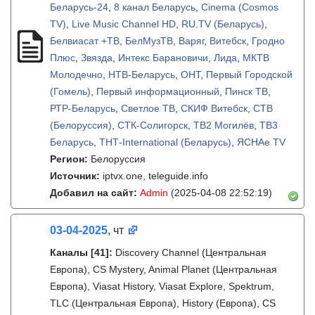
Беларусь-24
,
8 канал Беларусь
,
Cinema (Cosmos
TV)
,
Live Music Channel HD
,
RU.TV (Беларусь)
,
Белвиасат +ТВ
,
БелМузТВ
,
Варяг
,
Витебск
,
Гродно
Плюс
,
Звязда
,
Интекс Барановичи
,
Лида
,
МКТВ
Молодечно
,
НТВ-Беларусь
,
ОНТ
,
Первый Городской
(Гомель)
,
Первый информационный
,
Пинск ТВ
,
РТР-Беларусь
,
Светлое ТВ
,
СКИФ Витебск
,
СТВ
(Белоруссия)
,
СТК-Солигорск
,
ТВ2 Могилёв
,
ТВ3
Беларусь
,
ТНТ-International (Беларусь)
,
ЯСНАе TV
Регион:
Белоруссия
Источник:
iptvx.one, teleguide.info
Добавил на сайт:
Admin
(2025-04-08 22:52:19)
03-04-2025
, чт
Каналы
[41]
:
Discovery Channel (Центральная
Европа), CS Mystery, Animal Planet (Центральная
Европа), Viasat History, Viasat Explore, Spektrum,
TLC (Центральная Европа), History (Европа), CS