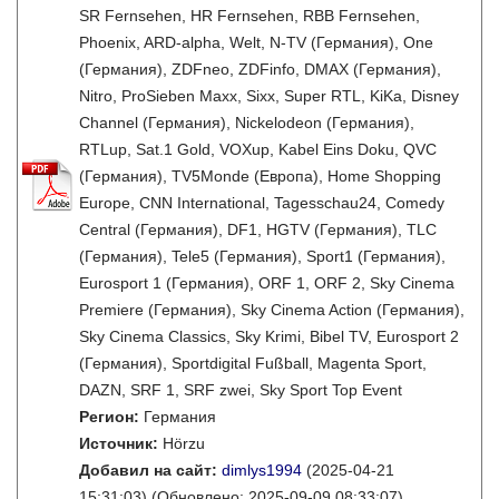
SR Fernsehen, HR Fernsehen, RBB Fernsehen,
Phoenix, ARD-alpha, Welt, N-TV (Германия), One
(Германия), ZDFneo, ZDFinfo, DMAX (Германия),
Nitro, ProSieben Maxx, Sixx, Super RTL, KiKa, Disney
Channel (Германия), Nickelodeon (Германия),
RTLup, Sat.1 Gold, VOXup, Kabel Eins Doku, QVC
(Германия), TV5Monde (Европа), Home Shopping
Europe, CNN International, Tagesschau24, Comedy
Central (Германия), DF1, HGTV (Германия), TLC
(Германия), Tele5 (Германия), Sport1 (Германия),
Eurosport 1 (Германия), ORF 1, ORF 2, Sky Cinema
Premiere (Германия), Sky Cinema Action (Германия),
Sky Cinema Classics, Sky Krimi, Bibel TV, Eurosport 2
(Германия), Sportdigital Fußball, Magenta Sport,
DAZN, SRF 1, SRF zwei, Sky Sport Top Event
Регион:
Германия
Источник:
Hörzu
Добавил на сайт:
dimlys1994
(2025-04-21
15:31:03)
(Обновлено: 2025-09-09 08:33:07)