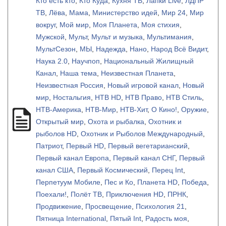
Кто есть кто
,
Кто Куда
,
Кухня ТВ
,
Лапки Live
,
ЛДПР
ТВ
,
Лёва
,
Мама
,
Министерство идей
,
Мир 24
,
Мир
вокруг
,
Мой мир
,
Моя Планета
,
Моя стихия
,
Мужской
,
Мульт
,
Мульт и музыка
,
Мультимания
,
МультСезон
,
МЫ
,
Надежда
,
Нано
,
Народ Всё Видит
,
Наука 2.0
,
Научпоп
,
Национальный Жилищный
Канал
,
Наша тема
,
Неизвестная Планета
,
Неизвестная Россия
,
Новый игровой канал
,
Новый
мир
,
Ностальгия
,
НТВ HD
,
НТВ Право
,
НТВ Стиль
,
НТВ-Америка
,
НТВ-Мир
,
НТВ-Хит
,
О Кино!
,
Оружие
,
Открытый мир
,
Охота и рыбалка
,
Охотник и
рыболов HD
,
Охотник и Рыболов Международный
,
Патриот
,
Первый HD
,
Первый вегетарианский
,
Первый канал Европа
,
Первый канал СНГ
,
Первый
канал США
,
Первый Космический
,
Перец Int
,
Перпетуум Мобиле
,
Пес и Ко
,
Планета HD
,
Победа
,
Поехали!
,
Полёт ТВ
,
Приключения HD
,
ПРНК
,
Продвижение
,
Просвещение
,
Психология 21
,
Пятница International
,
Пятый Int
,
Радость моя
,