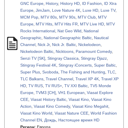
GNC Europe
,
History
,
History HD
,
ID Fashion
,
ID Xtra
Europe
,
JimJam
,
Love Nature 4K
,
Luxe HD
,
Luxe TV
,
MCM Pop
,
MTV 80s
,
MTV 90s
,
MTV Club
,
MTV
Europe
,
MTV Hits
,
MTV Hits FR
,
MTV Live HD
,
MTV
Rocks International
,
Nat Geo Wild
,
National
Geographic
,
National Geographic Baltic
,
Nautical
Channel
,
Nick Jr
,
Nick Jr. Baltic
,
Nickelodeon
,
Nickelodeon Baltic
,
Nicktoons
,
Paramount Comedy
,
Senzi TV [SK]
,
Stingray Classica
,
Stingray Djazz
,
Stingray Festival 4K
,
Stingray iConcerts
,
Super Baltic
,
Super Plus
,
Svoboda
,
The Fishing and Hunting
,
TLC
,
TLC Balkans
,
Travel Channel
,
Travel XP 4K
,
Travel XP
HD
,
TV RUS
,
TV RUS+
,
TV XXI Baltic
,
TV5 Monde
Europe
,
TVM3 [CH]
,
VH1 European
,
Viasat Explore
CEE
,
Viasat History Baltic
,
Viasat Kino
,
Viasat Kino
Action
,
Viasat Kino Comedy
,
Viasat Kino Megahit
,
Viasat Kino World
,
Viasat Nature CEE
,
World Fashion
Channel EN
,
Дождь
,
Настоящее время HD
Регион:
Европа