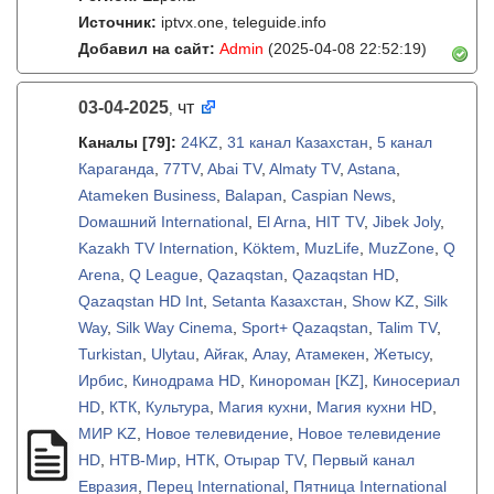
Источник:
iptvx.one, teleguide.info
Добавил на сайт:
Admin
(2025-04-08 22:52:19)
03-04-2025
чт
,
Каналы
[79]
:
24KZ
,
31 канал Казахстан
,
5 канал
Караганда
,
77TV
,
Abai TV
,
Almaty TV
,
Astana
,
Atameken Business
,
Balapan
,
Caspian News
,
Dомашний International
,
El Arna
,
HIT TV
,
Jibek Joly
,
Kazakh TV Internation
,
Köktem
,
MuzLife
,
MuzZone
,
Q
Arena
,
Q League
,
Qazaqstan
,
Qazaqstan HD
,
Qazaqstan HD Int
,
Setanta Казахстан
,
Show KZ
,
Silk
Way
,
Silk Way Cinema
,
Sport+ Qazaqstan
,
Talim TV
,
Turkistan
,
Ulytau
,
Айғак
,
Алау
,
Атамекен
,
Жетысу
,
Ирбис
,
Кинодрама HD
,
Кинороман [KZ]
,
Киносериал
HD
,
КТК
,
Культура
,
Магия кухни
,
Магия кухни HD
,
МИР KZ
,
Новое телевидение
,
Новое телевидение
HD
,
НТВ-Мир
,
НТК
,
Отырар TV
,
Первый канал
Евразия
,
Перец International
,
Пятница International