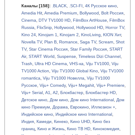
Каналы
[158]
:
.BLACK
,
.SCI-FI
,
4К Русское кино
,
Amedia Hit
,
Amedia Premium
,
Bollywood
,
Bolt Россия
,
Cinema
,
DTV TV1000 HD
,
FilmBox ArtHouse
,
FilmBox
Russia
,
FlixSnip
,
Hollywood
,
Hollywood HD
,
Horror TV
,
Kino 24
,
Kinojam 1
,
Kinojam 2
,
KinoLiving
,
KION Хит
,
Novella TV
,
Plan B
,
Romance
,
Saga TV
,
Scream
,
Shot
TV
,
Star Cinema Россия
,
Star Family Россия
,
START
Air
,
START World
,
Suspense
,
Timeless Dizi Channel
,
Trash
,
Ultra HD Cinema
,
VHS-ка
,
Viju TV1000
,
Viju
TV1000 Action
,
Viju TV1000 Global Kino
,
Viju TV1000
romantica
,
Viju TV1000 Новелла
,
Viju TV1000
Русское
,
Viju+ Comedy
,
Viju+ Megahit
,
Viju+ Premiere
,
Viju+ Serial
,
А1
,
А2
,
Блокбастер
,
Блокбастер HD
,
Детское кино
,
Дом кино
,
Дом кино International
,
Дом
кино Премиум
,
Дорама
,
Еврокино
,
Иллюзион +
,
Индийское кино
,
Индийское кино International
,
Индия
,
Камеди
,
Кинеко
,
Кино UHD
,
Кино без
границ
,
Кино и Жизнь
,
Кино ТВ HD
,
Кинокомедия
,