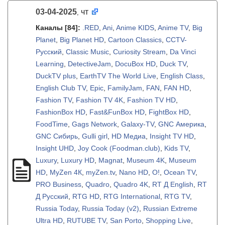
03-04-2025
чт
,
Каналы
[84]
:
.RED
,
Ani
,
Anime KIDS
,
Anime TV
,
Big
Planet
,
Big Planet HD
,
Cartoon Classics
,
CCTV-
Русский
,
Classic Music
,
Curiosity Stream
,
Da Vinci
Learning
,
DetectiveJam
,
DocuBox HD
,
Duck TV
,
DuckTV plus
,
EarthTV The World Live
,
English Class
,
English Club TV
,
Epic
,
FamilyJam
,
FAN
,
FAN HD
,
Fashion TV
,
Fashion TV 4K
,
Fashion TV HD
,
FashionBox HD
,
Fast&FunBox HD
,
FightBox HD
,
FoodTime
,
Gags Network
,
Galaxy-TV
,
GNC Америка
,
GNC Сибирь
,
Gulli girl
,
HD Медиа
,
Insight TV HD
,
Insight UHD
,
Joy Cook (Foodman.club)
,
Kids TV
,
Luxury
,
Luxury HD
,
Magnat
,
Museum 4K
,
Museum
HD
,
MyZen 4К
,
myZen.tv
,
Nano HD
,
O!
,
Ocean TV
,
PRO Business
,
Quadro
,
Quadro 4K
,
RT Д English
,
RT
Д Русский
,
RTG HD
,
RTG International
,
RTG TV
,
Russia Today
,
Russia Today (v2)
,
Russian Extreme
Ultra HD
,
RUTUBE TV
,
San Porto
,
Shopping Live
,