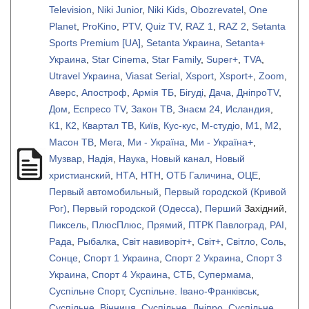
Television
,
Niki Junior
,
Niki Kids
,
Obozrevatel
,
One
Planet
,
ProKino
,
PTV
,
Quiz TV
,
RAZ 1
,
RAZ 2
,
Setanta
Sports Premium [UA]
,
Setanta Украина
,
Setanta+
Украина
,
Star Cinema
,
Star Family
,
Super+
,
TVA
,
Utravel Украина
,
Viasat Serial
,
Xsport
,
Xsport+
,
Zoom
,
Аверс
,
Апостроф
,
Армія ТБ
,
Бiгудi
,
Дача
,
ДніпроTV
,
Дом
,
Еспресо TV
,
Закон ТВ
,
Знаєм 24
,
Исландия
,
К1
,
К2
,
Квартал ТВ
,
Київ
,
Кус-кус
,
М-студіо
,
М1
,
М2
,
Масон ТВ
,
Мега
,
Ми - Україна
,
Ми - Україна+
,
Музвар
,
Надія
,
Наука
,
Новый канал
,
Новый
христианский
,
НТА
,
НТН
,
ОТБ Галичина
,
ОЦЕ
,
Первый автомобильный
,
Первый городской (Кривой
Рог)
,
Первый городской (Одесса)
,
Перший
Західний,
Пиксель
,
ПлюсПлюс
,
Прямий
,
ПТРК Павлоград
,
РАІ
,
Рада
,
Рыбалка
,
Світ навиворіт+
,
Світ+
,
Світло
,
Соль
,
Сонце
,
Спорт 1 Украина
,
Спорт 2 Украина
,
Спорт 3
Украина
,
Спорт 4 Украина
,
СТБ
,
Супермама
,
Суспільне Спорт
,
Суспільне. Івано-Франківськ
,
Суспільне. Вінниця
,
Суспільне. Дніпро
,
Суспільне.