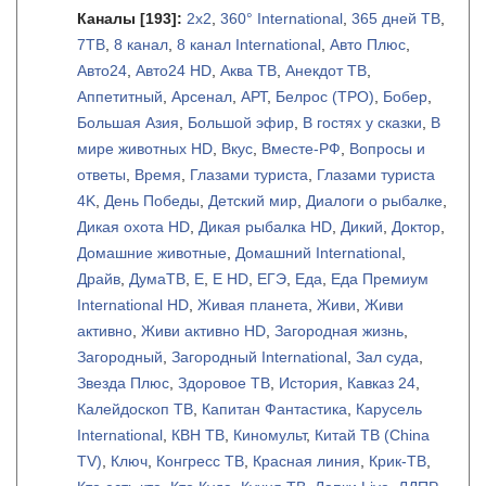
Каналы
[193]
:
2х2
,
360° International
,
365 дней ТВ
,
7ТВ
,
8 канал
,
8 канал International
,
Авто Плюс
,
Авто24
,
Авто24 HD
,
Аква ТВ
,
Анекдот ТВ
,
Аппетитный
,
Арсенал
,
АРТ
,
Белрос (ТРО)
,
Бобер
,
Большая Азия
,
Большой эфир
,
В гостях у сказки
,
В
мире животных HD
,
Вкус
,
Вместе-РФ
,
Вопросы и
ответы
,
Время
,
Глазами туриста
,
Глазами туриста
4K
,
День Победы
,
Детский мир
,
Диалоги о рыбалке
,
Дикая охота HD
,
Дикая рыбалка HD
,
Дикий
,
Доктор
,
Домашние животные
,
Домашний International
,
Драйв
,
ДумаТВ
,
Е
,
Е HD
,
ЕГЭ
,
Еда
,
Еда Премиум
International HD
,
Живая планета
,
Живи
,
Живи
активно
,
Живи активно HD
,
Загородная жизнь
,
Загородный
,
Загородный International
,
Зал суда
,
Звезда Плюс
,
Здоровое ТВ
,
История
,
Кавказ 24
,
Калейдоскоп ТВ
,
Капитан Фантастика
,
Карусель
International
,
КВН ТВ
,
Киномульт
,
Китай ТВ (China
TV)
,
Ключ
,
Конгресс ТВ
,
Красная линия
,
Крик-ТВ
,