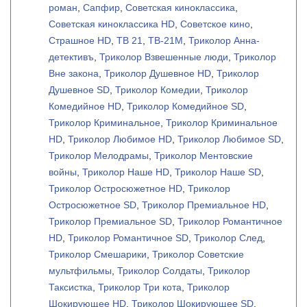
роман
,
Сапфир
,
Советская киноклассика
,
Советская киноклассика HD
,
Советское кино
,
Страшное HD
,
ТВ 21
,
ТВ-21M
,
Триколор Анна-
детективъ
,
Триколор Взвешенные люди
,
Триколор
Вне закона
,
Триколор Душевное HD
,
Триколор
Душевное SD
,
Триколор Комедии
,
Триколор
Комедийное HD
,
Триколор Комедийное SD
,
Триколор Криминальное
,
Триколор Криминальное
HD
,
Триколор Любимое HD
,
Триколор Любимое SD
,
Триколор Мелодрамы
,
Триколор Ментовские
войны
,
Триколор Наше HD
,
Триколор Наше SD
,
Триколор Остросюжетное HD
,
Триколор
Остросюжетное SD
,
Триколор Премиальное HD
,
Триколор Премиальное SD
,
Триколор Романтичное
HD
,
Триколор Романтичное SD
,
Триколор След
,
Триколор Смешарики
,
Триколор Советские
мультфильмы
,
Триколор Солдаты
,
Триколор
Таксистка
,
Триколор Три кота
,
Триколор
Шокирующее HD
,
Триколор Шокирующее SD
,