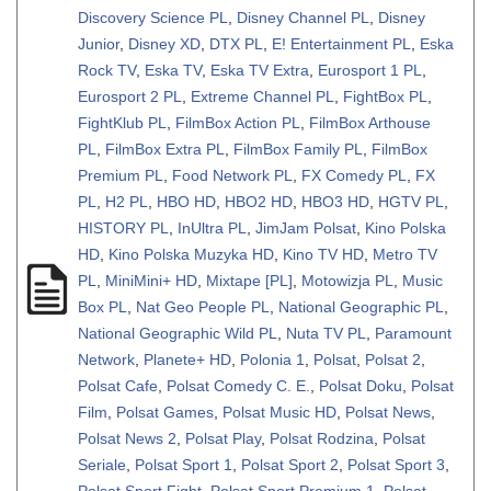
Discovery Science PL
,
Disney Channel PL
,
Disney
Junior
,
Disney XD
,
DTX PL
,
E! Entertainment PL
,
Eska
Rock TV
,
Eska TV
,
Eska TV Extra
,
Eurosport 1 PL
,
Eurosport 2 PL
,
Extreme Channel PL
,
FightBox PL
,
FightKlub PL
,
FilmBox Action PL
,
FilmBox Arthouse
PL
,
FilmBox Extra PL
,
FilmBox Family PL
,
FilmBox
Premium PL
,
Food Network PL
,
FX Comedy PL
,
FX
PL
,
H2 PL
,
HBO HD
,
HBO2 HD
,
HBO3 HD
,
HGTV PL
,
HISTORY PL
,
InUltra PL
,
JimJam Polsat
,
Kino Polska
HD
,
Kino Polska Muzyka HD
,
Kino TV HD
,
Metro TV
PL
,
MiniMini+ HD
,
Mixtape [PL]
,
Motowizja PL
,
Music
Box PL
,
Nat Geo People PL
,
National Geographic PL
,
National Geographic Wild PL
,
Nuta TV PL
,
Paramount
Network
,
Planete+ HD
,
Polonia 1
,
Polsat
,
Polsat 2
,
Polsat Cafe
,
Polsat Comedy C. E.
,
Polsat Doku
,
Polsat
Film
,
Polsat Games
,
Polsat Music HD
,
Polsat News
,
Polsat News 2
,
Polsat Play
,
Polsat Rodzina
,
Polsat
Seriale
,
Polsat Sport 1
,
Polsat Sport 2
,
Polsat Sport 3
,