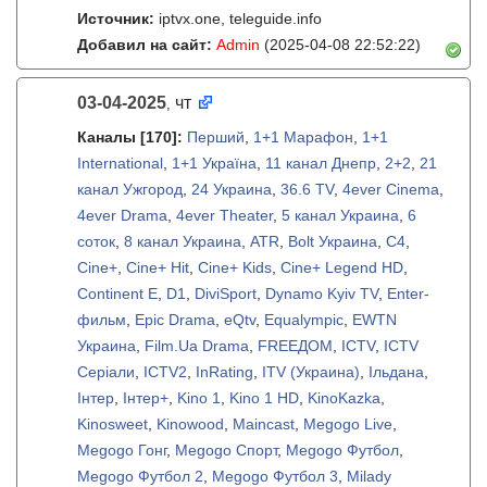
Источник:
iptvx.one, teleguide.info
Добавил на сайт:
Admin
(2025-04-08 22:52:22)
03-04-2025
чт
,
Каналы
[170]
:
Перший
,
1+1 Марафон
,
1+1
International
,
1+1 Україна
,
11 канал Днепр
,
2+2
,
21
канал Ужгород
,
24 Украина
,
36.6 TV
,
4ever Cinema
,
4ever Drama
,
4ever Theater
,
5 канал Украина
,
6
соток
,
8 канал Украина
,
ATR
,
Bolt Украина
,
C4
,
Cine+
,
Cine+ Hit
,
Cine+ Kids
,
Cine+ Legend HD
,
Continent E
,
D1
,
DiviSport
,
Dynamo Kyiv TV
,
Enter-
фильм
,
Epic Drama
,
eQtv
,
Equalympic
,
EWTN
Украина
,
Film.Ua Drama
,
FREEДОМ
,
ICTV
,
ICTV
Серіали
,
ICTV2
,
InRating
,
ITV (Украина)
,
Iльдана
,
Iнтер
,
Iнтер+
,
Kino 1
,
Kino 1 HD
,
KinoKazka
,
Kinosweet
,
Kinowood
,
Maincast
,
Megogo Live
,
Megogo Гонг
,
Megogo Спорт
,
Megogo Футбол
,
Megogo Футбол 2
,
Megogo Футбол 3
,
Milady