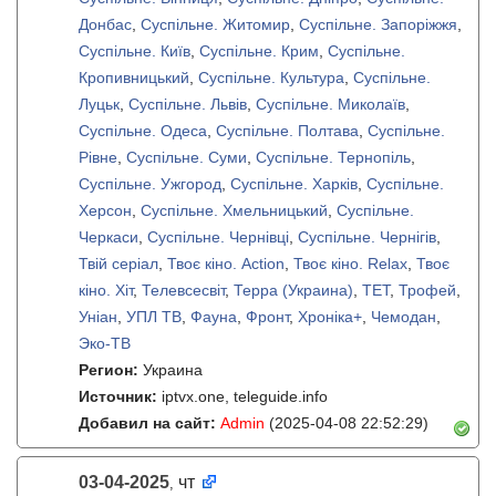
Донбас
,
Суспільне. Житомир
,
Суспільне. Запоріжжя
,
Суспільне. Київ
,
Суспільне. Крим
,
Суспільне.
Кропивницький
,
Суспільне. Культура
,
Суспільне.
Луцьк
,
Суспільне. Львів
,
Суспільне. Миколаїв
,
Суспільне. Одеса
,
Суспільне. Полтава
,
Суспільне.
Рівне
,
Суспільне. Суми
,
Суспільне. Тернопіль
,
Суспільне. Ужгород
,
Суспільне. Харків
,
Суспільне.
Херсон
,
Суспільне. Хмельницький
,
Суспільне.
Черкаси
,
Суспільне. Чернівці
,
Суспільне. Чернігів
,
Твiй серiал
,
Твоє кіно. Action
,
Твоє кіно. Relax
,
Твоє
кіно. Хіт
,
Телевсесвіт
,
Терра (Украина)
,
ТЕТ
,
Трофей
,
Унiан
,
УПЛ ТВ
,
Фауна
,
Фронт
,
Хроніка+
,
Чемодан
,
Эко-ТВ
Регион:
Украина
Источник:
iptvx.one, teleguide.info
Добавил на сайт:
Admin
(2025-04-08 22:52:29)
03-04-2025
чт
,