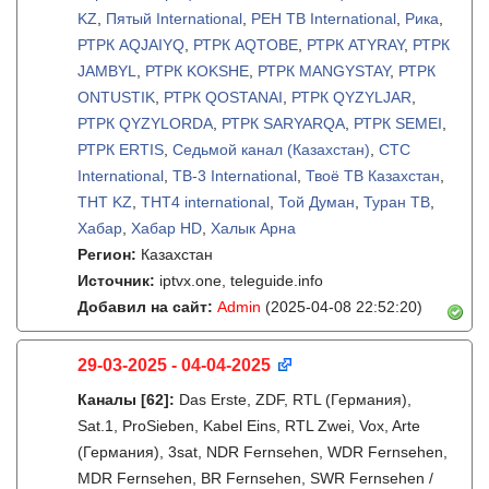
KZ
,
Пятый International
,
РЕН ТВ International
,
Рика
,
РТРК AQJAIYQ
,
РТРК AQTOBE
,
РТРК ATYRAY
,
РТРК
JAMBYL
,
РТРК KOKSHE
,
РТРК MANGYSTAY
,
РТРК
ONTUSTIK
,
РТРК QOSTANAI
,
РТРК QYZYLJAR
,
РТРК QYZYLORDA
,
РТРК SARYARQA
,
РТРК SEMEI
,
РТРК ЕRTIS
,
Седьмой канал (Казахстан)
,
СТС
International
,
ТВ-3 International
,
Твоё ТВ Казахстан
,
ТНТ KZ
,
ТНТ4 international
,
Той Думан
,
Туран ТВ
,
Хабар
,
Хабар HD
,
Халык Арна
Регион:
Казахстан
Источник:
iptvx.one, teleguide.info
Добавил на сайт:
Admin
(2025-04-08 22:52:20)
29-03-2025 - 04-04-2025
Каналы
[62]
:
Das Erste, ZDF, RTL (Германия),
Sat.1, ProSieben, Kabel Eins, RTL Zwei, Vox, Arte
(Германия), 3sat, NDR Fernsehen, WDR Fernsehen,
MDR Fernsehen, BR Fernsehen, SWR Fernsehen /