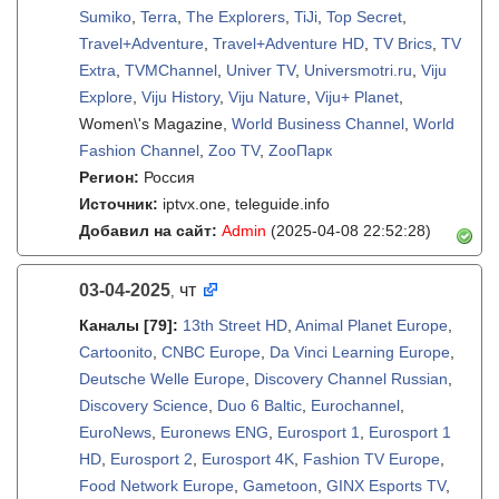
Sumiko
,
Terra
,
The Explorers
,
TiJi
,
Top Secret
,
Travel+Adventure
,
Travel+Adventure HD
,
TV Brics
,
TV
Extra
,
TVMChannel
,
Univer TV
,
Universmotri.ru
,
Viju
Explore
,
Viju History
,
Viju Nature
,
Viju+ Planet
,
Women\'s Magazine,
World Business Channel
,
World
Fashion Channel
,
Zoo TV
,
ZooПарк
Регион:
Россия
Источник:
iptvx.one, teleguide.info
Добавил на сайт:
Admin
(2025-04-08 22:52:28)
03-04-2025
чт
,
Каналы
[79]
:
13th Street HD
,
Animal Planet Europe
,
Cartoonito
,
CNBC Europe
,
Da Vinci Learning Europe
,
Deutsche Welle Europe
,
Discovery Channel Russian
,
Discovery Science
,
Duo 6 Baltic
,
Eurochannel
,
EuroNews
,
Euronews ENG
,
Eurosport 1
,
Eurosport 1
HD
,
Eurosport 2
,
Eurosport 4K
,
Fashion TV Europe
,
Food Network Europe
,
Gametoon
,
GINX Esports TV
,