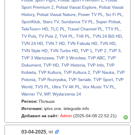
Polsat Sport Fight
,
Polsat Sport Premium 1
,
Polsat
Sport Premium 2
,
Polsat Viasat Explore
,
Polsat Viasat
History
,
Polsat Viasat Nature
,
Power TV PL
,
Sci Fi PL
,
SportKlub
,
Stars.TV
,
Sundance TV PL
,
Super Polsat
,
TeleToon+ HD
,
TLC PL
,
Travel Channel PL
,
TTV PL
,
TV Puls
,
TV Puls 2
,
TV4 PL
,
TV6 PL
,
TVN 24 BiS HD
,
TVN 24 HD
,
TVN 7 HD
,
TVN Fabuła HD
,
TVN HD
,
TVN Style HD
,
TVN Turbo HD
,
TVP 1
,
TVP 2
,
TVP 3
,
TVP 3 Warszawa
,
TVP 3 Wrocław
,
TVP ABC
,
TVP
Dokument
,
TVP HD
,
TVP Historia
,
TVP Info
,
TVP
Kobieta
,
TVP Kultura
,
TVP Kultura 2
,
TVP Nauka
,
TVP
Polonia
,
TVP Rozrywka
,
TVP Seriale
,
TVP Sport
,
TVP
World
,
TVS PL
,
Ultra TV 4K PL
,
Vox Music TV PL
,
Warner TV
,
WP
,
Wydarzenia 24
Регион:
Польша
Источник:
iptvx.one, teleguide.info
Добавил на сайт:
Admin
(2025-04-08 22:52:21)
03-04-2025
чт
,