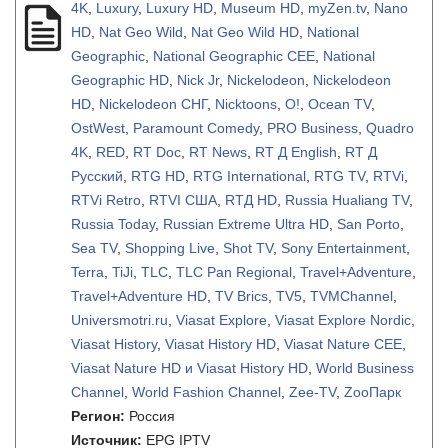
4K
,
Luxury
,
Luxury HD
,
Museum HD
,
myZen.tv
,
Nano
HD
,
Nat Geo Wild
,
Nat Geo Wild HD
,
National
Geographic
,
National Geographic CEE
,
National
Geographic HD
,
Nick Jr
,
Nickelodeon
,
Nickelodeon
HD
,
Nickelodeon СНГ
,
Nicktoons
,
O!
,
Ocean TV
,
OstWest
,
Paramount Comedy
,
PRO Business
,
Quadro
4K
,
RED
,
RT Doc
,
RT News
,
RT Д English
,
RT Д
Русский
,
RTG HD
,
RTG International
,
RTG TV
,
RTVi
,
RTVi Retro
,
RTVI США
,
RTД HD
,
Russia Hualiang TV
,
Russia Today
,
Russian Extreme Ultra HD
,
San Porto
,
Sea TV
,
Shopping Live
,
Shot TV
,
Sony Entertainment
,
Terra
,
TiJi
,
TLC
,
TLC Pan Regional
,
Travel+Adventure
,
Travel+Adventure HD
,
TV Brics
,
TV5
,
TVMChannel
,
Universmotri.ru
,
Viasat Explore
,
Viasat Explore Nordic
,
Viasat History
,
Viasat History HD
,
Viasat Nature CEE
,
Viasat Nature HD и Viasat History HD
,
World Business
Channel
,
World Fashion Channel
,
Zee-TV
,
ZooПарк
Регион:
Россия
Источник:
EPG IPTV