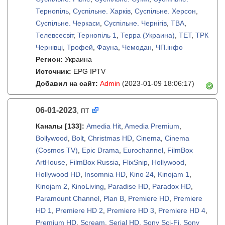
Тернопіль
,
Суспільне. Харків
,
Суспільне. Херсон
,
Суспільне. Черкаси
,
Суспільне. Чернігів
,
ТВА
,
Телевсесвіт
,
Тернопіль 1
,
Терра (Украина)
,
ТЕТ
,
ТРК
Чернівці
,
Трофей
,
Фауна
,
Чемодан
,
ЧП.iнфо
Регион:
Украина
Источник:
EPG IPTV
Добавил на сайт:
Admin
(2023-01-09 18:06:17)
06-01-2023
пт
,
Каналы
[133]
:
Amedia Hit
,
Amedia Premium
,
Bollywood
,
Bolt
,
Christmas HD
,
Cinema
,
Cinema
(Cosmos TV)
,
Epic Drama
,
Eurochannel
,
FilmBox
ArtHouse
,
FilmBox Russia
,
FlixSnip
,
Hollywood
,
Hollywood HD
,
Insomnia HD
,
Kino 24
,
Kinojam 1
,
Kinojam 2
,
KinoLiving
,
Paradise HD
,
Paradox HD
,
Paramount Channel
,
Plan B
,
Premiere HD
,
Premiere
HD 1
,
Premiere HD 2
,
Premiere HD 3
,
Premiere HD 4
,
Premium HD
,
Scream
,
Serial HD
,
Sony Sci-Fi
,
Sony