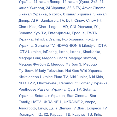
Україна
,
11 канал Днепр
,
12 канал (Луцк)
,
2+2
,
21
канал Ужгород
,
24 Украина
,
36.6 TV
,
4ever Cinema
,
5 канал Украина
,
6 соток
,
8 канал Украина
,
9 канал
Днепр
,
ATR
,
Bambarbia TV
,
Bolt
,
Cine+
,
Cine+ Hit
,
Cine+ Kids
,
Cine+ Legend HD
,
CNL Украина
,
D1
,
Dynamo Kyiv TV
,
Enter-фильм
,
Epoque
,
EWTN
Украина
,
Film.Ua Drama
,
Fox Украина
,
FoxLife
Украина
,
Genuine TV
,
HDFASHION & Lifestyle
,
ICTV
,
ICTV Ukraine
,
InRating
,
Iнтер
,
Iнтер+
,
KinoKazka
,
Megogo Гонг
,
Megogo Спорт
,
Megogo Футбол
,
Megogo Футбол 2
,
Megogo Футбол 3
,
Megogo
Футбол+
,
Milady Television
,
Nat Geo Wild Украина
,
Nickelodeon Ukraine Pluto TV
,
Niki Junior
,
Niki Kids
,
NLO TV 2
,
Obozrevatel
,
Paramount Comedy Украина
,
Penthouse Passion Украина
,
Quiz TV
,
Setanta
Украина
,
Setanta+ Украина
,
Star Cinema
,
Star
Family
,
UATV
,
UKRAINE 1
,
UKRAINE 2
,
Аверс
,
Апостроф
,
Бiгудi
,
Дача
,
ДніпроTV
,
Дом
,
Еспресо TV
,
Исландия
,
К1
,
К2
,
Караван ТВ
,
Квартал ТВ
,
Київ
,