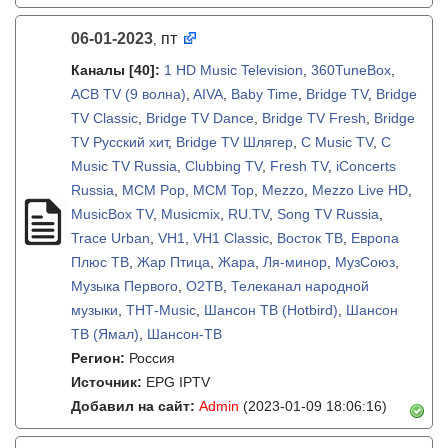
06-01-2023
пт
,
Каналы
[40]
:
1 HD Music Television
,
360TuneBox
,
ACB TV (9 волна)
,
AIVA
,
Baby Time
,
Bridge TV
,
Bridge
TV Classic
,
Bridge TV Dance
,
Bridge TV Fresh
,
Bridge
TV Русский хит
,
Bridge TV Шлягер
,
C Music TV
,
C
Music TV Russia
,
Clubbing TV
,
Fresh TV
,
iConcerts
Russia
,
MCM Pop
,
MCM Top
,
Mezzo
,
Mezzo Live HD
,
MusicBox TV
,
Musicmix
,
RU.TV
,
Song TV Russia
,
Trace Urban
,
VH1
,
VH1 Classic
,
Восток ТВ
,
Европа
Плюс ТВ
,
Жар Птица
,
Жара
,
Ля-минор
,
МузСоюз
,
Музыка Первого
,
О2ТВ
,
Телеканал народной
музыки
,
ТНТ-Music
,
Шансон ТВ (Hotbird)
,
Шансон
ТВ (Ямал)
,
Шансон-TB
Регион:
Россия
Источник:
EPG IPTV
Добавил на сайт:
Admin
(2023-01-09 18:06:16)