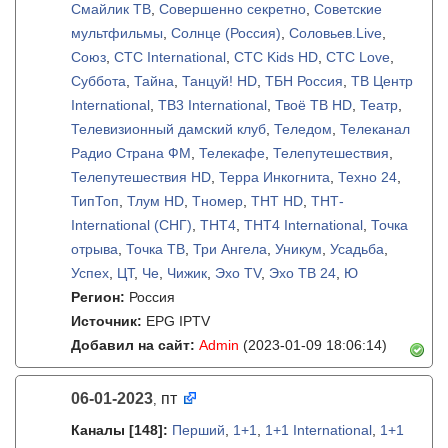
Смайлик ТВ
,
Совершенно секретно
,
Советские
мультфильмы
,
Солнце (Россия)
,
Соловьев.Live
,
Союз
,
СТС International
,
СТС Kids HD
,
СТС Love
,
Суббота
,
Тайна
,
Танцуй! HD
,
ТБН Россия
,
ТВ Центр
International
,
ТВ3 International
,
Твоё ТВ HD
,
Театр
,
Телевизионный дамский клуб
,
Теледом
,
Телеканал
Радио Страна ФМ
,
Телекафе
,
Телепутешествия
,
Телепутешествия HD
,
Терра Инкогнита
,
Техно 24
,
ТипТоп
,
Тлум HD
,
Тномер
,
ТНТ HD
,
ТНТ-
International (СНГ)
,
ТНТ4
,
ТНТ4 International
,
Точка
отрыва
,
Точка ТВ
,
Три Ангела
,
Уникум
,
Усадьба
,
Успех
,
ЦТ
,
Че
,
Чижик
,
Эхо TV
,
Эхо ТВ 24
,
Ю
Регион:
Россия
Источник:
EPG IPTV
Добавил на сайт:
Admin
(2023-01-09 18:06:14)
06-01-2023
пт
,
Каналы
[148]
:
Перший
,
1+1
,
1+1 International
,
1+1