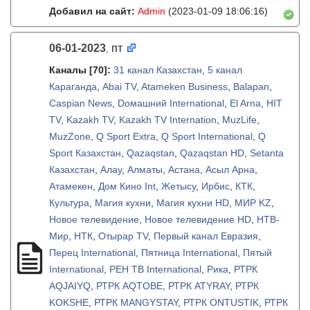
Добавил на сайт:
Admin
(2023-01-09 18:06:16)
06-01-2023
пт
,
Каналы
[70]
:
31 канал Казахстан
,
5 канал
Караганда
,
Abai TV
,
Atameken Business
,
Balapan
,
Caspian News
,
Dомашний International
,
El Arna
,
HIT
TV
,
Kazakh TV
,
Kazakh TV Internation
,
MuzLife
,
MuzZone
,
Q Sport Extra
,
Q Sport International
,
Q
Sport Казахстан
,
Qazaqstan
,
Qazaqstan HD
,
Setanta
Казахстан
,
Алау
,
Алматы
,
Астана
,
Асыл Арна
,
Атамекен
,
Дом Кино Int
,
Жетысу
,
Ирбис
,
КТК
,
Культура
,
Магия кухни
,
Магия кухни HD
,
МИР KZ
,
Новое телевидение
,
Новое телевидение HD
,
НТВ-
Мир
,
НТК
,
Отырар TV
,
Первый канал Евразия
,
Перец International
,
Пятница International
,
Пятый
International
,
РЕН ТВ International
,
Рика
,
РТРК
AQJAIYQ
,
РТРК AQTOBE
,
РТРК ATYRAY
,
РТРК
KOKSHE
,
РТРК MANGYSTAY
,
РТРК ONTUSTIK
,
РТРК