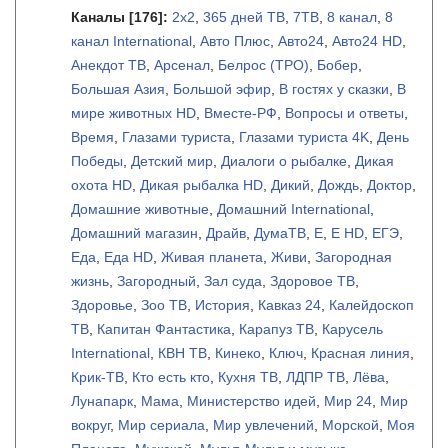
Каналы
[176]
:
2х2
,
365 дней ТВ
,
7ТВ
,
8 канал
,
8
канал International
,
Авто Плюс
,
Авто24
,
Авто24 HD
,
Анекдот ТВ
,
Арсенал
,
Белрос (ТРО)
,
Бобер
,
Большая Азия
,
Большой эфир
,
В гостях у сказки
,
В
мире животных HD
,
Вместе-РФ
,
Вопросы и ответы
,
Время
,
Глазами туриста
,
Глазами туриста 4K
,
День
Победы
,
Детский мир
,
Диалоги о рыбалке
,
Дикая
охота HD
,
Дикая рыбалка HD
,
Дикий
,
Дождь
,
Доктор
,
Домашние животные
,
Домашний International
,
Домашний магазин
,
Драйв
,
ДумаТВ
,
Е
,
Е HD
,
ЕГЭ
,
Еда
,
Еда HD
,
Живая планета
,
Живи
,
Загородная
жизнь
,
Загородный
,
Зал суда
,
Здоровое ТВ
,
Здоровье
,
Зоо ТВ
,
История
,
Кавказ 24
,
Калейдоскоп
ТВ
,
Капитан Фантастика
,
Карапуз ТВ
,
Карусель
International
,
КВН ТВ
,
Кинеко
,
Ключ
,
Красная линия
,
Крик-ТВ
,
Кто есть кто
,
Кухня ТВ
,
ЛДПР ТВ
,
Лёва
,
Лунапарк
,
Мама
,
Министерство идей
,
Мир 24
,
Мир
вокруг
,
Мир сериала
,
Мир увлечений
,
Морской
,
Моя