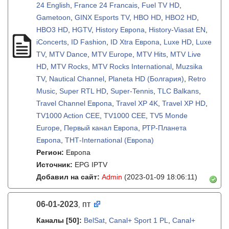
24 English
,
France 24 Francais
,
Fuel TV HD
,
Gametoon
,
GINX Esports TV
,
HBO HD
,
HBO2 HD
,
HBO3 HD
,
HGTV
,
History Европа
,
History-Viasat EN
,
iConcerts
,
ID Fashion
,
ID Xtra Европа
,
Luxe HD
,
Luxe
TV
,
MTV Dance
,
MTV Europe
,
MTV Hits
,
MTV Live
HD
,
MTV Rocks
,
MTV Rocks International
,
Muzsika
TV
,
Nautical Channel
,
Planeta HD (Болгария)
,
Retro
Music
,
Super RTL HD
,
Super-Tennis
,
TLC Balkans
,
Travel Channel Европа
,
Travel XP 4K
,
Travel XP HD
,
TV1000 Action CEE
,
TV1000 CEE
,
TV5 Monde
Europe
,
Первый канал Европа
,
РТР-Планета
Европа
,
ТНТ-International (Европа)
Регион:
Европа
Источник:
EPG IPTV
Добавил на сайт:
Admin
(2023-01-09 18:06:11)
06-01-2023
пт
,
Каналы
[50]
:
BelSat
,
Canal+ Sport 1 PL
,
Canal+