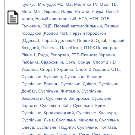
Кус-кус
,
М-студіо
,
М1
,
М2
,
Малятко TV
,
Март ТВ
,
Мега
,
Ми - Україна
,
Надія
,
Натали
,
Наука
,
Новый
канал
,
Новый христианский
,
НТА
,
НТН
,
ОТБ
Галичина
,
ОЦЕ
,
Первый автомобильный
,
Первый
городской (Кривой Рог)
,
Первый городской
(Одесса)
,
Первый деловой
,
Перший
Digital,
Перший
Західний
,
Пиксель
,
ПлюсПлюс
,
ПТРК Павлоград
,
Рівне 1
,
Рада
,
Репортер
,
РТР-Планета Украина
,
Рыбалка
,
Сварожичи
,
Соль
,
Сонце
,
Спорт 1 HD
Украина
,
Спорт 1 Украина
,
Спорт 2 Украина
,
СТБ
,
Суспільне. Буковина
,
Суспільне. Вінниця
,
Суспільне. Волинь
,
Суспільне. Дніпро
,
Суспільне.
Донбас
,
Суспільне. Житомир
,
Суспільне.
Закарпаття
,
Суспільне. Запоріжжя
,
Суспільне.
Карпати
,
Суспільне. Київ
,
Суспільне. Крим
,
Суспільне. Кропивницький
,
Суспільне. Культура
,
Суспільне. Львів
,
Суспільне. Миколаїв
,
Суспільне.
Одеса
,
Суспільне. Поділля
,
Суспільне. Полтава
,
Суспільне. Рівне
,
Суспільне. Суми
,
Суспільне.