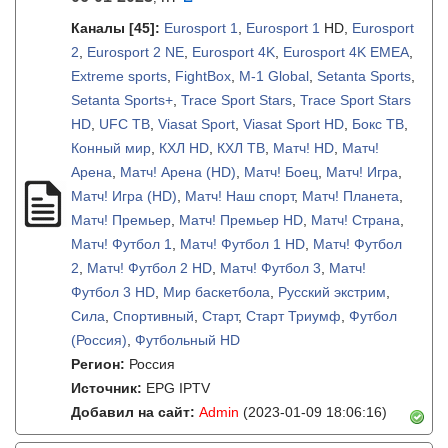
Каналы
[45]
:
Eurosport 1
,
Eurosport 1
HD,
Eurosport
2
,
Eurosport 2 NE
,
Eurosport 4K
,
Eurosport 4K EMEA
,
Extreme sports
,
FightBox
,
M-1 Global
,
Setanta Sports
,
Setanta Sports+
,
Trace Sport Stars
,
Trace Sport Stars
HD
,
UFC ТВ
,
Viasat Sport
,
Viasat Sport HD
,
Бокс ТВ
,
Конный мир
,
КХЛ HD
,
КХЛ ТВ
,
Матч! HD
,
Матч!
Арена
,
Матч! Арена (HD)
,
Матч! Боец
,
Матч! Игра
,
Матч! Игра (HD)
,
Матч! Наш спорт
,
Матч! Планета
,
Матч! Премьер
,
Матч! Премьер HD
,
Матч! Страна
,
Матч! Футбол 1
,
Матч! Футбол 1 HD
,
Матч! Футбол
2
,
Матч! Футбол 2 HD
,
Матч! Футбол 3
,
Матч!
Футбол 3 HD
,
Мир баскетбола
,
Русский экстрим
,
Сила
,
Спортивный
,
Старт
,
Старт Триумф
,
Футбол
(Россия)
,
Футбольный HD
Регион:
Россия
Источник:
EPG IPTV
Добавил на сайт:
Admin
(2023-01-09 18:06:16)