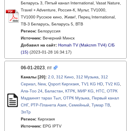
Беларусь 3, Пятый канал International, Vasat Nature,
Travel + Adventure, Россия-К, Мульт, TV1000,
TV1000 Русское кино, Живи!, Перец International,
ТВ-3 Беларусь, Беларусь 5, ВТВ
Регион:
Белоруссия
Источник:
Вечерний Минск
Добавил на сайт:
Homah TV (Makcnm TV4) C/Б
(15)
(2023-01-28 16:34:17)
06-01-2023
пт
,
Каналы
[20]
:
2.0
,
312 Кино
,
312 Музыка
,
312
Сериал
,
New
,
Qsport Киргизия
,
TV1 KG HD
,
TV2 KG
,
Ала-Тоо 24
,
Баластан
,
КТРК
,
МИР KG
,
НТС
,
ОТРК
Мадаинят тарах Тыл
,
ОТРК Музыка
,
Первый канал
СНГ
,
РТР-Планета Азия
,
Семейный
,
Тумар ТВ
,
ЭлТр
Регион:
Киргизия
Источник:
EPG IPTV