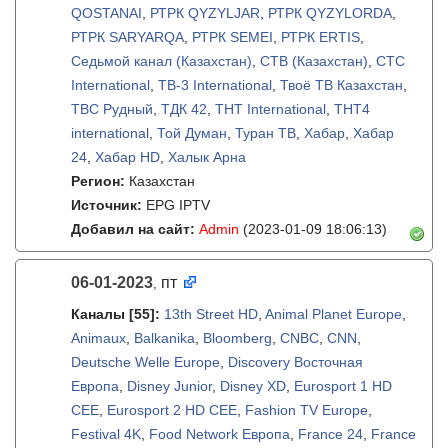
QOSTANAI
,
РТРК QYZYLJAR
,
РТРК QYZYLORDA
,
РТРК SARYARQA
,
РТРК SEMEI
,
РТРК ЕRTIS
,
Седьмой канал (Казахстан)
,
СТВ (Казахстан)
,
СТС
International
,
ТВ-3 International
,
Твоё ТВ Казахстан
,
ТВС Рудный
,
ТДК 42
,
ТНТ International
,
ТНТ4
international
,
Той Думан
,
Туран ТВ
,
Хабар
,
Хабар
24
,
Хабар HD
,
Халык Арна
Регион:
Казахстан
Источник:
EPG IPTV
Добавил на сайт:
Admin
(2023-01-09 18:06:13)
06-01-2023
пт
,
Каналы
[55]
:
13th Street HD
,
Animal Planet Europe
,
Animaux
,
Balkanika
,
Bloomberg
,
CNBC
,
CNN
,
Deutsche Welle Europe
,
Discovery Восточная
Европа
,
Disney Junior
,
Disney XD
,
Eurosport 1 HD
CEE
,
Eurosport 2 HD CEE
,
Fashion TV Europe
,
Festival 4K
,
Food Network Европа
,
France 24
,
France