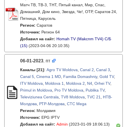
Матч ТВ, ТВ-3, ТНТ, Пятый канал, Мир, Спас,
Домашний, Дом кино, Звезда, Че!, ОТР, Саратов 24,
Пятница, Карусель
Регион:
Саратов
Источник:
Регион 64
Добавил на сайт:
Homah TV (Makcnm TV4) C/Б
(15)
(2023-04-06 20:10:35)
06-01-2023
пт
,
Каналы
[21]
:
Agro TV Moldova
,
Canal 2
,
Canal 3
,
Canal 5
,
Cinema 1 MD
,
Familia Domashniy
,
Gold TV
,
ITV Moldova
,
Moldova 1
,
Moldova 2
,
N4
,
Orhei TV
,
Primul in Moldova
,
Pro TV Moldova
,
Publika TV
,
Televiziunea Centrala
,
TV8 Moldova
,
TVC 21
,
НТВ-
Молдова
,
РТР-Молдова
,
СТС Mega
Регион:
Молдавия
Источник:
EPG IPTV
Добавил на сайт:
Admin
(2023-01-09 18:06:13)