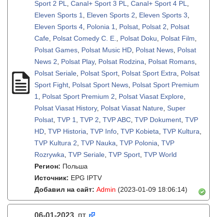
Sport 2 PL
,
Canal+ Sport 3 PL
,
Canal+ Sport 4 PL
,
Eleven Sports 1
,
Eleven Sports 2
,
Eleven Sports 3
,
Eleven Sports 4
,
Polonia 1
,
Polsat
,
Polsat 2
,
Polsat
Cafe
,
Polsat Comedy C. E.
,
Polsat Doku
,
Polsat Film
,
Polsat Games
,
Polsat Music HD
,
Polsat News
,
Polsat
News 2
,
Polsat Play
,
Polsat Rodzina
,
Polsat Romans
,
Polsat Seriale
,
Polsat Sport
,
Polsat Sport Extra
,
Polsat
Sport Fight
,
Polsat Sport News
,
Polsat Sport Premium
1
,
Polsat Sport Premium 2
,
Polsat Viasat Explore
,
Polsat Viasat History
,
Polsat Viasat Nature
,
Super
Polsat
,
TVP 1
,
TVP 2
,
TVP ABC
,
TVP Dokument
,
TVP
HD
,
TVP Historia
,
TVP Info
,
TVP Kobieta
,
TVP Kultura
,
TVP Kultura 2
,
TVP Nauka
,
TVP Polonia
,
TVP
Rozrywka
,
TVP Seriale
,
TVP Sport
,
TVP World
Регион:
Польша
Источник:
EPG IPTV
Добавил на сайт:
Admin
(2023-01-09 18:06:14)
06-01-2023
пт
,