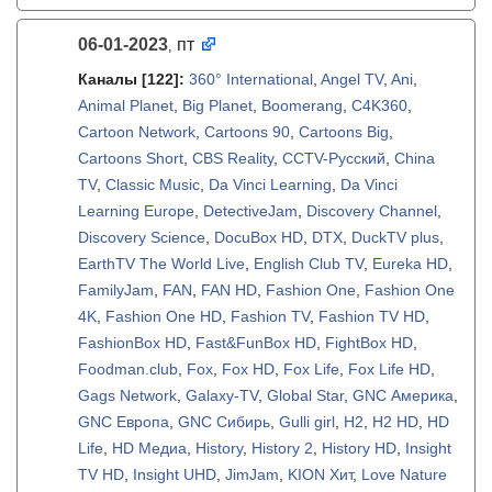
06-01-2023
пт
,
Каналы
[122]
:
360° International
,
Angel TV
,
Ani
,
Animal Planet
,
Big Planet
,
Boomerang
,
C4K360
,
Cartoon Network
,
Cartoons 90
,
Cartoons Big
,
Cartoons Short
,
CBS Reality
,
CCTV-Русский
,
China
TV
,
Classic Music
,
Da Vinci Learning
,
Da Vinci
Learning Europe
,
DetectiveJam
,
Discovery Channel
,
Discovery Science
,
DocuBox HD
,
DTX
,
DuckTV plus
,
EarthTV The World Live
,
English Club TV
,
Eureka HD
,
FamilyJam
,
FAN
,
FAN HD
,
Fashion One
,
Fashion One
4K
,
Fashion One HD
,
Fashion TV
,
Fashion TV HD
,
FashionBox HD
,
Fast&FunBox HD
,
FightBox HD
,
Foodman.club
,
Fox
,
Fox HD
,
Fox Life
,
Fox Life HD
,
Gags Network
,
Galaxy-TV
,
Global Star
,
GNC Америка
,
GNC Европа
,
GNC Сибирь
,
Gulli girl
,
H2
,
H2 HD
,
HD
Life
,
HD Медиа
,
History
,
History 2
,
History HD
,
Insight
TV HD
,
Insight UHD
,
JimJam
,
KION Хит
,
Love Nature