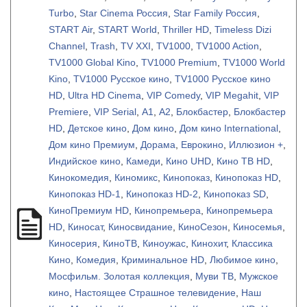
Turbo
,
Star Cinema Россия
,
Star Family Россия
,
START Air
,
START World
,
Thriller HD
,
Timeless Dizi
Channel
,
Trash
,
TV XXI
,
TV1000
,
TV1000 Action
,
TV1000 Global Kino
,
TV1000 Premium
,
TV1000 World
Kino
,
TV1000 Русское кино
,
TV1000 Русское кино
HD
,
Ultra HD Cinema
,
VIP Comedy
,
VIP Megahit
,
VIP
Premiere
,
VIP Serial
,
А1
,
А2
,
Блокбастер
,
Блокбастер
HD
,
Детское кино
,
Дом кино
,
Дом кино International
,
Дом кино Премиум
,
Дорама
,
Еврокино
,
Иллюзион +
,
Индийское кино
,
Камеди
,
Кино UHD
,
Кино ТВ HD
,
Кинокомедия
,
Киномикс
,
Кинопоказ
,
Кинопоказ HD
,
Кинопоказ HD-1
,
Кинопоказ HD-2
,
Кинопоказ SD
,
КиноПремиум HD
,
Кинопремьера
,
Кинопремьера
HD
,
Киносат
,
Киносвидание
,
КиноСезон
,
Киносемья
,
Киносерия
,
КиноТВ
,
Киноужас
,
Кинохит
,
Классика
Кино
,
Комедия
,
Криминальное HD
,
Любимое кино
,
Мосфильм. Золотая коллекция
,
Муви ТВ
,
Мужское
кино
,
Настоящее Страшное телевидение
,
Наш