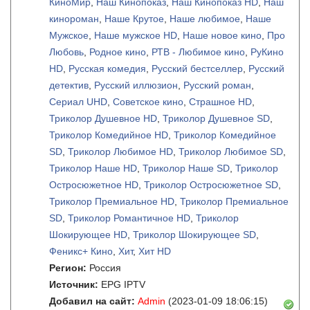
КиноМир
,
Наш Кинопоказ
,
Наш Кинопоказ HD
,
Наш
кинороман
,
Наше Крутое
,
Наше любимое
,
Наше
Мужское
,
Наше мужское HD
,
Наше новое кино
,
Про
Любовь
,
Родное кино
,
РТВ - Любимое кино
,
РуКино
HD
,
Русская комедия
,
Русский бестселлер
,
Русский
детектив
,
Русский иллюзион
,
Русский роман
,
Сериал UHD
,
Советское кино
,
Страшное HD
,
Триколор Душевное HD
,
Триколор Душевное SD
,
Триколор Комедийное HD
,
Триколор Комедийное
SD
,
Триколор Любимое HD
,
Триколор Любимое SD
,
Триколор Наше HD
,
Триколор Наше SD
,
Триколор
Остросюжетное HD
,
Триколор Остросюжетное SD
,
Триколор Премиальное HD
,
Триколор Премиальное
SD
,
Триколор Романтичное HD
,
Триколор
Шокирующее HD
,
Триколор Шокирующее SD
,
Феникс+ Кино
,
Хит
,
Хит HD
Регион:
Россия
Источник:
EPG IPTV
Добавил на сайт:
Admin
(2023-01-09 18:06:15)