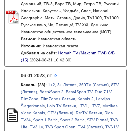
Домашний, ТВ-3, Барс ТВ, Мир, Ретро ТВ, Русский
Иллюзион, Карусель, Усадьба, Спас, National
Geographic, Матч! Страна, Драйв, TV1000, TV1000
Русское кино, Че, Пятница!, TV XXI, Дом кино,
Ивановское общественное телевидение (ИОТ)
Регион:
Ивановская область
Источник:
Ивановская газета
Добавил на сайт:
Homah TV (Makcnm TV4) C/Б
(15)
(2024-08-31 10:42:30)
06-01-2023
пт
,
Каналы
[28]
:
1+2
,
3+ Латвия
,
360TV (Латвия)
,
8TV
(Латвия)
,
Best4Sport 2
,
Best4Sport TV
,
Duo 7 LV
,
FilmZone
,
FilmZone+ Латвия
,
Kanāls 2
,
Latvijas
Šlāgerkanāls
,
Lolo TV Латвия
,
LTV1
,
LTV7
,
Mūzikas
Video Kanāls
,
OTV (Латвия)
,
Re:TV Латвия
,
Riga
TV24
,
Sport 1 Baltic
,
Sport 2 Baltic
,
STV Pirmā!
,
TV3
Life
,
TV3 LV
,
TV3 Sport Open
,
TV4 (Латвия)
,
TV6 LV
,