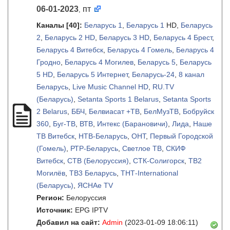
06-01-2023
пт
,
Каналы
[40]
:
Беларусь 1
,
Беларусь 1
HD,
Беларусь
2
,
Беларусь 2 HD
,
Беларусь 3 HD
,
Беларусь 4 Брест
,
Беларусь 4 Витебск
,
Беларусь 4 Гомель
,
Беларусь 4
Гродно
,
Беларусь 4 Могилев
,
Беларусь 5
,
Беларусь
5 HD
,
Беларусь 5 Интернет
,
Беларусь-24
,
8 канал
Беларусь
,
Live Music Channel HD
,
RU.TV
(Беларусь)
,
Setanta Sports 1 Belarus
,
Setanta Sports
2 Belarus
,
ББЧ
,
Белвиасат +ТВ
,
БелМузТВ
,
Бобруйск
360
,
Буг-ТВ
,
ВТВ
,
Интекс (Барановичи)
,
Лида
,
Наше
ТВ Витебск
,
НТВ-Беларусь
,
ОНТ
,
Первый Городской
(Гомель)
,
РТР-Беларусь
,
Светлое ТВ
,
СКИФ
Витебск
,
СТВ (Белоруссия)
,
СТК-Солигорск
,
ТВ2
Могилёв
,
ТВ3 Беларусь
,
ТНТ-International
(Беларусь)
,
ЯСНАе TV
Регион:
Белоруссия
Источник:
EPG IPTV
Добавил на сайт:
Admin
(2023-01-09 18:06:11)