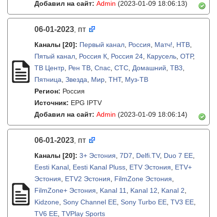
Добавил на сайт:
Admin
(2023-01-09 18:06:13)
06-01-2023
пт
,
Каналы
[20]
:
Первый канал
,
Россия
,
Матч!
,
НТВ
,
Пятый канал
,
Россия К
,
Россия 24
,
Карусель
,
ОТР
,
ТВ Центр
,
Рен ТВ
,
Спас
,
СТС
,
Домашний
,
ТВ3
,
Пятница
,
Звезда
,
Мир
,
ТНТ
,
Муз-ТВ
Регион:
Россия
Источник:
EPG IPTV
Добавил на сайт:
Admin
(2023-01-09 18:06:14)
06-01-2023
пт
,
Каналы
[20]
:
3+ Эстония
,
7D7
,
Delfi.TV
,
Duo 7 EE
,
Eesti Kanal
,
Eesti Kanal Pluss
,
ETV Эстония
,
ETV+
Эстония
,
ETV2 Эстония
,
FilmZone Эстония
,
FilmZone+ Эстония
,
Kanal 11
,
Kanal 12
,
Kanal 2
,
Kidzone
,
Sony Channel EE
,
Sony Turbo EE
,
TV3 EE
,
TV6 EE
,
TVPlay Sports