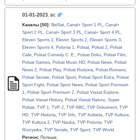
01-01-2023
вс
,
Каналы
[50]
:
BelSat
,
Canal+ Sport 1 PL
,
Canal+
Sport 2 PL
,
Canal+ Sport 3 PL
,
Canal+ Sport 4 PL
,
Eleven Sports 1
,
Eleven Sports 2
,
Eleven Sports 3
,
Eleven Sports 4
,
Polonia 1
,
Polsat
,
Polsat 2
,
Polsat
Cafe
,
Polsat Comedy C. E.
,
Polsat Doku
,
Polsat Film
,
Polsat Games
,
Polsat Music HD
,
Polsat News
,
Polsat
News 2
,
Polsat Play
,
Polsat Rodzina
,
Polsat Romans
,
Polsat Seriale
,
Polsat Sport
,
Polsat Sport Extra
,
Polsat
Sport Fight
,
Polsat Sport News
,
Polsat Sport Premium
1
,
Polsat Sport Premium 2
,
Polsat Viasat Explore
,
Polsat Viasat History
,
Polsat Viasat Nature
,
Super
Polsat
,
TVP 1
,
TVP 2
,
TVP ABC
,
TVP Dokument
,
TVP
HD
,
TVP Historia
,
TVP Info
,
TVP Kobieta
,
TVP Kultura
,
TVP Kultura 2
,
TVP Nauka
,
TVP Polonia
,
TVP
Rozrywka
,
TVP Seriale
,
TVP Sport
,
TVP World
Регион:
Польша