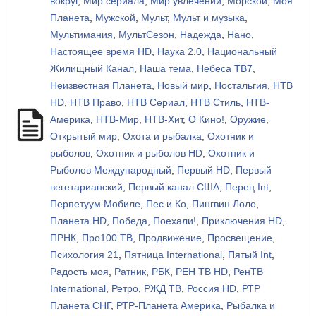
вокруг
,
Мир сериала
,
Мир увлечений
,
Морской
,
Моя
Планета
,
Мужской
,
Мульт
,
Мульт и музыка
,
Мультимания
,
МультСезон
,
Надежда
,
Нано
,
Настоящее время HD
,
Наука 2.0
,
Национальный
Жилищный Канал
,
Наша тема
,
Небеса ТВ7
,
Неизвестная Планета
,
Новый мир
,
Ностальгия
,
НТВ
HD
,
НТВ Право
,
НТВ Сериал
,
НТВ Стиль
,
НТВ-
Америка
,
НТВ-Мир
,
НТВ-Хит
,
О Кино!
,
Оружие
,
Открытый мир
,
Охота и рыбалка
,
Охотник и
рыболов
,
Охотник и рыболов HD
,
Охотник и
Рыболов Международный
,
Первый HD
,
Первый
вегетарианский
,
Первый канал США
,
Перец Int
,
Перпетуум Мобиле
,
Пес и Ко
,
Пингвин Лоло
,
Планета HD
,
Победа
,
Поехали!
,
Приключения HD
,
ПРНК
,
Про100 ТВ
,
Продвижение
,
Просвещение
,
Психология 21
,
Пятница International
,
Пятый Int
,
Радость моя
,
Ратник
,
РБК
,
РЕН ТВ HD
,
РенТВ
International
,
Ретро
,
РЖД ТВ
,
Россия HD
,
РТР
Планета СНГ
,
РТР-Планета Америка
,
Рыбалка и