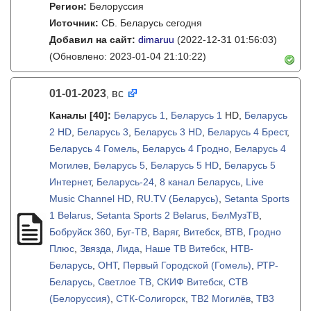
Регион:
Белоруссия
Источник:
СБ. Беларусь сегодня
Добавил на сайт:
dimaruu
(2022-12-31 01:56:03)
(Обновлено: 2023-01-04 21:10:22)
01-01-2023
вс
,
Каналы
[40]
:
Беларусь 1
,
Беларусь 1
HD,
Беларусь
2 HD
,
Беларусь 3
,
Беларусь 3 HD
,
Беларусь 4 Брест
,
Беларусь 4 Гомель
,
Беларусь 4 Гродно
,
Беларусь 4
Могилев
,
Беларусь 5
,
Беларусь 5 HD
,
Беларусь 5
Интернет
,
Беларусь-24
,
8 канал Беларусь
,
Live
Music Channel HD
,
RU.TV (Беларусь)
,
Setanta Sports
1 Belarus
,
Setanta Sports 2 Belarus
,
БелМузТВ
,
Бобруйск 360
,
Буг-ТВ
,
Варяг
,
Витебск
,
ВТВ
,
Гродно
Плюс
,
Звязда
,
Лида
,
Наше ТВ Витебск
,
НТВ-
Беларусь
,
ОНТ
,
Первый Городской (Гомель)
,
РТР-
Беларусь
,
Светлое ТВ
,
СКИФ Витебск
,
СТВ
(Белоруссия)
,
СТК-Солигорск
,
ТВ2 Могилёв
,
ТВ3