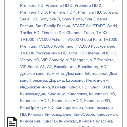
Premiere HD
,
Premiere HD 1
,
Premiere HD 2
,
Premiere HD 3
,
Premiere HD 4
,
Premium HD
,
Scream
,
Serial HD
,
Sony Sci-Fi
,
Sony Turbo
,
Star Cinema
Россия
,
Star Family Россия
,
START Air
,
START World
,
Thriller HD
,
Timeless Dizi Channel
,
Trash
,
TV XXI
,
TV1000
,
TV1000 Action
,
TV1000 Global Kino
,
TV1000
Premium
,
TV1000 World Kino
,
TV1000 Русское кино
,
TV1000 Русское кино HD
,
Ultra HD Cinema
,
VHS HD
,
Victory HD
,
VIP Comedy
,
VIP Megahit
,
VIP Premiere
,
VIP Serial
,
А1
,
А2
,
Блокбастер
,
Блокбастер HD
,
Детское кино
,
Дом кино
,
Дом кино International
,
Дом
кино Премиум
,
Дорама
,
Еврокино
,
Иллюзион +
,
Индийское кино
,
Камеди
,
Кино UHD
,
Кино ТВ HD
,
Кинокомедия
,
Киномикс
,
Кинопоказ
,
Кинопоказ HD
,
Кинопоказ HD-1
,
Кинопоказ HD-2
,
Кинопоказ SD
,
КиноПремиум HD
,
Кинопремьера
,
Кинопремьера
HD
,
Киносат
,
Киносвидание
,
КиноСезон
,
Киносемья
,
Киносерия
,
КиноТВ
,
Киноужас
,
Кинохит
,
Классика