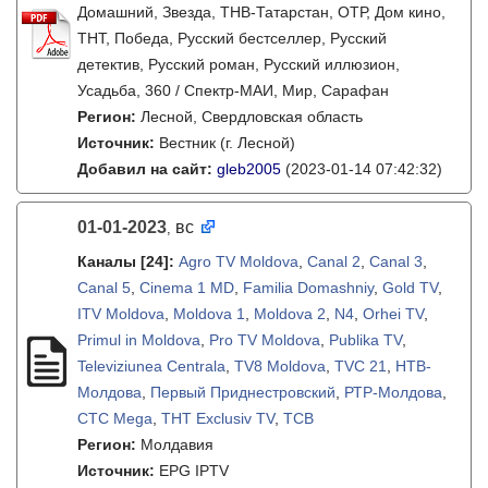
Домашний, Звезда, ТНВ-Татарстан, ОТР, Дом кино,
ТНТ, Победа, Русский бестселлер, Русский
детектив, Русский роман, Русский иллюзион,
Усадьба, 360 / Спектр-МАИ, Мир, Сарафан
Регион:
Лесной, Свердловская область
Источник:
Вестник (г. Лесной)
Добавил на сайт:
gleb2005
(2023-01-14 07:42:32)
01-01-2023
вс
,
Каналы
[24]
:
Agro TV Moldova
,
Canal 2
,
Canal 3
,
Canal 5
,
Cinema 1 MD
,
Familia Domashniy
,
Gold TV
,
ITV Moldova
,
Moldova 1
,
Moldova 2
,
N4
,
Orhei TV
,
Primul in Moldova
,
Pro TV Moldova
,
Publika TV
,
Televiziunea Centrala
,
TV8 Moldova
,
TVC 21
,
НТВ-
Молдова
,
Первый Приднестровский
,
РТР-Молдова
,
СТС Mega
,
ТНТ Exclusiv TV
,
ТСВ
Регион:
Молдавия
Источник:
EPG IPTV