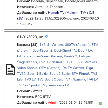
Регион:
Вологда, Череповец, Вологодская область
Источник:
Антенна-Телесемь
Добавил на сайт:
Homah TV (Makcnm TV4) C/Б
(15)
(2022-12-23 13:51:32)
(Обновлено: 2023-08-10
17:47:34)
01-01-2023
вс
,
Каналы
[28]
:
1+2
,
3+ Латвия
,
360TV (Латвия)
,
8TV
(Латвия)
,
Best4Sport 2
,
Best4Sport TV
,
Duo 7 LV
,
FilmZone
,
FilmZone+ Латвия
,
Kanāls 2
,
Latvijas
Šlāgerkanāls
,
Lolo TV Латвия
,
LTV1
,
LTV7
,
Mūzikas
Video Kanāls
,
OTV (Латвия)
,
Re:TV Латвия
,
Riga
TV24
,
Sport 1 Baltic
,
Sport 2 Baltic
,
STV Pirmā!
,
TV3
Life
,
TV3 LV
,
TV3 Sport Open
,
TV4 (Латвия)
,
TV6 LV
,
TVPlay Sports+
,
Мультимания LV
Регион:
Латвия
Источник:
EPG IPTV
Добавил на сайт:
Admin
(2023-01-04 18:48:59)