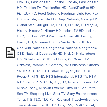
FAN HD
,
Fashion One
,
Fashion One 4K
,
Fashion One
HD
,
Fashion TV
,
FashionBox HD
,
Fast&FunBox HD
,
FightBox HD
,
Food Network
,
Foodman.club
,
Fox
,
Fox
HD
,
Fox Life
,
Fox Life HD
,
Gags Network
,
Galaxy-TV
,
Global Star
,
Gulli girl
,
H2
,
H2 HD
,
HD Life
,
HD Медиа
,
History
,
History 2
,
History HD
,
Insight TV HD
,
Insight
UHD
,
JimJam
,
KION Хит
,
Love Nature 4K
,
Luxury
,
Luxury HD
,
Museum HD
,
myZen.tv
,
Nano HD
,
Nat
Geo Wild
,
National Geographic
,
National Geographic
CEE
,
National Geographic HD
,
Nick Jr
,
Nickelodeon
HD
,
Nickelodeon СНГ
,
Nicktoons
,
O!
,
Ocean TV
,
OstWest
,
Paramount Comedy
,
PRO Business
,
Quadro
4K
,
RED
,
RT Doc
,
RT News
,
RT Д English
,
RT Д
Русский
,
RTG HD
,
RTG International
,
RTG TV
,
RTVi
,
RTVi Retro
,
RTVI США
,
RTД HD
,
Russia Hualiang TV
,
Russia Today
,
Russian Extreme Ultra HD
,
San Porto
,
Sea TV
,
Shopping Live
,
Shot TV
,
Sony Entertainment
,
Terra
,
TiJi
,
TLC
,
TLC Pan Regional
,
Travel+Adventure
,
Travel+Adventure HD
,
TV Brics
,
TV5
,
TVMChannel
,