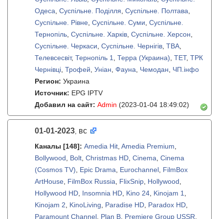
Одеса
,
Суспільне. Поділля
,
Суспільне. Полтава
,
Суспільне. Рівне
,
Суспільне. Суми
,
Суспільне.
Тернопіль
,
Суспільне. Харків
,
Суспільне. Херсон
,
Суспільне. Черкаси
,
Суспільне. Чернігів
,
ТВА
,
Телевсесвіт
,
Тернопіль 1
,
Терра (Украина)
,
ТЕТ
,
ТРК
Чернівці
,
Трофей
,
Унiан
,
Фауна
,
Чемодан
,
ЧП.iнфо
Регион:
Украина
Источник:
EPG IPTV
Добавил на сайт:
Admin
(2023-01-04 18:49:02)
01-01-2023
вс
,
Каналы
[148]
:
Amedia Hit
,
Amedia Premium
,
Bollywood
,
Bolt
,
Christmas HD
,
Cinema
,
Cinema
(Cosmos TV)
,
Epic Drama
,
Eurochannel
,
FilmBox
ArtHouse
,
FilmBox Russia
,
FlixSnip
,
Hollywood
,
Hollywood HD
,
Insomnia HD
,
Kino 24
,
Kinojam 1
,
Kinojam 2
,
KinoLiving
,
Paradise HD
,
Paradox HD
,
Paramount Channel
,
Plan B
,
Premiere Group USSR
,