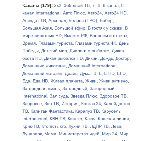
Каналы
[179]
:
2х2
,
365 дней ТВ
,
7ТВ
,
8 канал
,
8
канал International
,
Авто Плюс
,
Авто24
,
Авто24 HD
,
Анекдот ТВ
,
Арсенал
,
Белрос (ТРО)
,
Бобер
,
Большая Азия
,
Большой эфир
,
В гостях у сказки
,
В
мире животных HD
,
Вместе-РФ
,
Вопросы и ответы
,
Время
,
Глазами туриста
,
Глазами туриста 4K
,
День
Победы
,
Детский мир
,
Диалоги о рыбалке
,
Дикая
охота HD
,
Дикая рыбалка HD
,
Дикий
,
Дождь
,
Доктор
,
Домашние животные
,
Домашний International
,
Домашний магазин
,
Драйв
,
ДумаТВ
,
Е
,
Е HD
,
ЕГЭ
,
Еда
,
Еда HD
,
Живая планета
,
Живи
,
Живи активно
,
Загородная жизнь
,
Загородный
,
Загородный
International
,
Зал суда
,
Звезда Плюс
,
Здоровое ТВ
,
Здоровье
,
Зоо ТВ
,
История
,
Кавказ 24
,
Калейдоскоп
ТВ
,
Капитан Фантастика
,
Карапуз ТВ
,
Карусель
International
,
КВН ТВ
,
Кинеко
,
Ключ
,
Красная линия
,
Крик-ТВ
,
Кто есть кто
,
Кухня ТВ
,
ЛДПР ТВ
,
Лёва
,
Лунапарк
,
Мама
,
Министерство идей
,
Мир 24
,
Мир