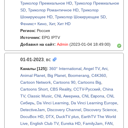
Триколор Премиальное HD
,
Триколор Премиальное
SD
,
Триколор Романтичное HD
,
Триколор
Шокирующее HD
,
Триколор Шокирующее SD
,
Феникс+ Кино
,
Хит
,
Хит HD
Регион:
Россия
Источник:
EPG IPTV
Добавил на сайт:
Admin
(2023-01-04 18:49:00)
01-01-2023
вс
,
Каналы
[125]
:
360° International
,
Angel TV
,
Ani
,
Animal Planet
,
Big Planet
,
Boomerang
,
C4K360
,
Cartoon Network
,
Cartoons 90
,
Cartoons Big
,
Cartoons Short
,
CBS Reality
,
CCTV-Русский
,
China
TV
,
Classic Music
,
CNL Америка
,
CNL Европа
,
CNL
Сибирь
,
Da Vinci Learning
,
Da Vinci Learning Europe
,
DetectiveJam
,
Discovery Channel
,
Discovery Science
,
DocuBox HD
,
DTX
,
DuckTV plus
,
EarthTV The World
Live
,
English Club TV
,
Eureka HD
,
FamilyJam
,
FAN
,