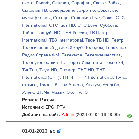
охота
,
Рыжий
,
Сапфир
,
Сарафан
,
Сказки Зайки
,
Смайлик ТВ
,
Совершенно секретно
,
Советские
мультфильмы
,
Солнце
,
Соловьев.Live
,
Союз
,
СТС
International
,
СТС Kids HD
,
СТС Love
,
Суббота
,
Тайна
,
Танцуй! HD
,
ТБН Россия
,
ТВ Центр
International
,
ТВ3 International
,
Твоё ТВ HD
,
Театр
,
Телевизионный дамский клуб
,
Теледом
,
Телеканал
Радио Страна ФМ
,
Телекафе
,
Телепутешествия
,
Телепутешествия HD
,
Терра Инкогнита
,
Техно 24
,
ТипТоп
,
Тлум HD
,
Тномер
,
ТНТ HD
,
ТНТ-
International (СНГ)
,
ТНТ4
,
ТНТ4 International
,
Точка
отрыва
,
Точка ТВ
,
Три Ангела
,
Уникум
,
Усадьба
,
Успех
,
ЦТ
,
Че
,
Чижик
,
Эхо TV
,
Ю
Регион:
Россия
Источник:
EPG IPTV
Добавил на сайт:
Admin
(2023-01-04 18:49:00)
01-01-2023
вс
,