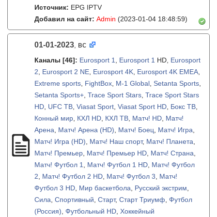
Источник:
EPG IPTV
Добавил на сайт:
Admin
(2023-01-04 18:48:59)
01-01-2023
вс
,
Каналы
[46]
:
Eurosport 1
,
Eurosport 1
HD,
Eurosport
2
,
Eurosport 2 NE
,
Eurosport 4K
,
Eurosport 4K EMEA
,
Extreme sports
,
FightBox
,
M-1 Global
,
Setanta Sports
,
Setanta Sports+
,
Trace Sport Stars
,
Trace Sport Stars
HD
,
UFC ТВ
,
Viasat Sport
,
Viasat Sport HD
,
Бокс ТВ
,
Конный мир
,
КХЛ HD
,
КХЛ ТВ
,
Матч! HD
,
Матч!
Арена
,
Матч! Арена (HD)
,
Матч! Боец
,
Матч! Игра
,
Матч! Игра (HD)
,
Матч! Наш спорт
,
Матч! Планета
,
Матч! Премьер
,
Матч! Премьер HD
,
Матч! Страна
,
Матч! Футбол 1
,
Матч! Футбол 1 HD
,
Матч! Футбол
2
,
Матч! Футбол 2 HD
,
Матч! Футбол 3
,
Матч!
Футбол 3 HD
,
Мир баскетбола
,
Русский экстрим
,
Сила
,
Спортивный
,
Старт
,
Старт Триумф
,
Футбол
(Россия)
,
Футбольный HD
,
Хоккейный