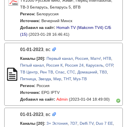
TV1000 Русское кино, Живи!, Перец International,
ТВ-3 Беларусь, Беларусь 5, ВТВ
Регион:
Белоруссия
Источник:
Вечерний Минск
Добавил на сайт:
Homah TV (Makcnm TV4) C/Б
(15)
(2023-01-28 16:46:41)
01-01-2023
вс
,
Каналы
[20]
:
Первый канал
,
Россия
,
Матч!
,
НТВ
,
Пятый канал
,
Россия К
,
Россия 24
,
Карусель
,
ОТР
,
ТВ Центр
,
Рен ТВ
,
Спас
,
СТС
,
Домашний
,
ТВ3
,
Пятница
,
Звезда
,
Мир
,
ТНТ
,
Муз-ТВ
Регион:
Россия
Источник:
EPG IPTV
Добавил на сайт:
Admin
(2023-01-04 18:49:00)
01-01-2023
вс
,
Каналы
[20]
:
3+ Эстония
,
7D7
,
Delfi.TV
,
Duo 7 EE
,