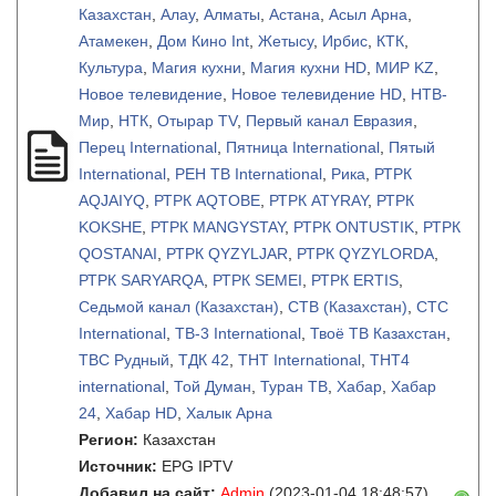
Казахстан
,
Алау
,
Алматы
,
Астана
,
Асыл Арна
,
Атамекен
,
Дом Кино Int
,
Жетысу
,
Ирбис
,
КТК
,
Культура
,
Магия кухни
,
Магия кухни HD
,
МИР KZ
,
Новое телевидение
,
Новое телевидение HD
,
НТВ-
Мир
,
НТК
,
Отырар TV
,
Первый канал Евразия
,
Перец International
,
Пятница International
,
Пятый
International
,
РЕН ТВ International
,
Рика
,
РТРК
AQJAIYQ
,
РТРК AQTOBE
,
РТРК ATYRAY
,
РТРК
KOKSHE
,
РТРК MANGYSTAY
,
РТРК ONTUSTIK
,
РТРК
QOSTANAI
,
РТРК QYZYLJAR
,
РТРК QYZYLORDA
,
РТРК SARYARQA
,
РТРК SEMEI
,
РТРК ЕRTIS
,
Седьмой канал (Казахстан)
,
СТВ (Казахстан)
,
СТС
International
,
ТВ-3 International
,
Твоё ТВ Казахстан
,
ТВС Рудный
,
ТДК 42
,
ТНТ International
,
ТНТ4
international
,
Той Думан
,
Туран ТВ
,
Хабар
,
Хабар
24
,
Хабар HD
,
Халык Арна
Регион:
Казахстан
Источник:
EPG IPTV
Добавил на сайт:
Admin
(2023-01-04 18:48:57)