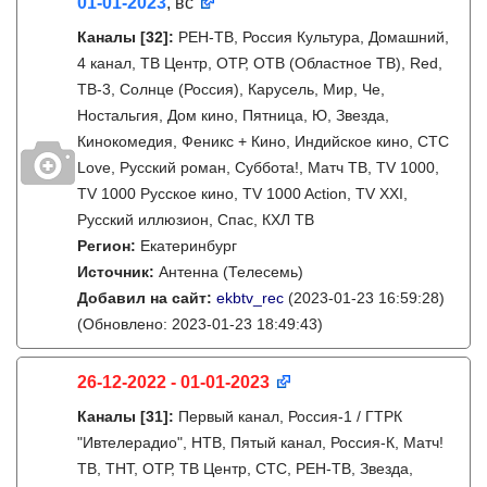
01-01-2023
, вс
Каналы
[32]
:
РЕН-ТВ, Россия Культура, Домашний,
4 канал, ТВ Центр, ОТР, ОТВ (Областное ТВ), Red,
ТВ-3, Солнце (Россия), Карусель, Мир, Че,
Ностальгия, Дом кино, Пятница, Ю, Звезда,
Кинокомедия, Феникс + Кино, Индийское кино, СТС
Love, Русский роман, Суббота!, Матч ТВ, TV 1000,
TV 1000 Русское кино, TV 1000 Action, TV XXI,
Русский иллюзион, Спас, КХЛ ТВ
Регион:
Екатеринбург
Источник:
Антенна (Телесемь)
Добавил на сайт:
ekbtv_rec
(2023-01-23 16:59:28)
(Обновлено: 2023-01-23 18:49:43)
26-12-2022 - 01-01-2023
Каналы
[31]
:
Первый канал, Россия-1 / ГТРК
"Ивтелерадио", НТВ, Пятый канал, Россия-К, Матч!
ТВ, ТНТ, ОТР, ТВ Центр, СТС, РЕН-ТВ, Звезда,