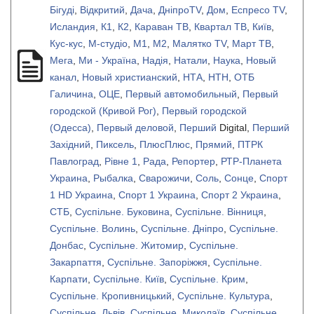
Бiгудi
,
Відкритий
,
Дача
,
ДніпроTV
,
Дом
,
Еспресо TV
,
Исландия
,
К1
,
К2
,
Караван ТВ
,
Квартал ТВ
,
Київ
,
Кус-кус
,
М-студіо
,
М1
,
М2
,
Малятко TV
,
Март ТВ
,
Мега
,
Ми - Україна
,
Надія
,
Натали
,
Наука
,
Новый
канал
,
Новый христианский
,
НТА
,
НТН
,
ОТБ
Галичина
,
ОЦЕ
,
Первый автомобильный
,
Первый
городской (Кривой Рог)
,
Первый городской
(Одесса)
,
Первый деловой
,
Перший
Digital,
Перший
Західний
,
Пиксель
,
ПлюсПлюс
,
Прямий
,
ПТРК
Павлоград
,
Рівне 1
,
Рада
,
Репортер
,
РТР-Планета
Украина
,
Рыбалка
,
Сварожичи
,
Соль
,
Сонце
,
Спорт
1 HD Украина
,
Спорт 1 Украина
,
Спорт 2 Украина
,
СТБ
,
Суспільне. Буковина
,
Суспільне. Вінниця
,
Суспільне. Волинь
,
Суспільне. Дніпро
,
Суспільне.
Донбас
,
Суспільне. Житомир
,
Суспільне.
Закарпаття
,
Суспільне. Запоріжжя
,
Суспільне.
Карпати
,
Суспільне. Київ
,
Суспільне. Крим
,
Суспільне. Кропивницький
,
Суспільне. Культура
,
Суспільне. Львів
,
Суспільне. Миколаїв
,
Суспільне.