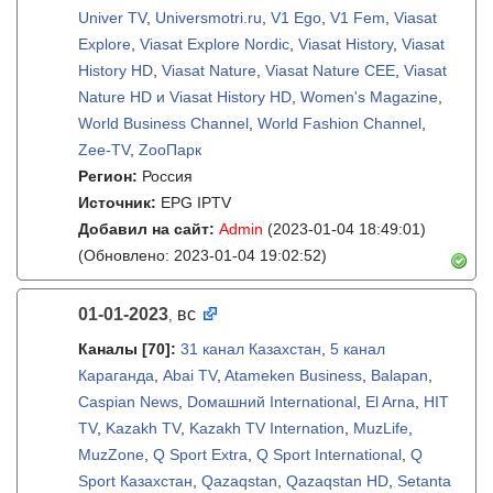
Univer TV
,
Universmotri.ru
,
V1 Ego
,
V1 Fem
,
Viasat
Explore
,
Viasat Explore Nordic
,
Viasat History
,
Viasat
History HD
,
Viasat Nature
,
Viasat Nature CEE
,
Viasat
Nature HD и Viasat History HD
,
Women's Magazine
,
World Business Channel
,
World Fashion Channel
,
Zee-TV
,
ZooПарк
Регион:
Россия
Источник:
EPG IPTV
Добавил на сайт:
Admin
(2023-01-04 18:49:01)
(Обновлено: 2023-01-04 19:02:52)
01-01-2023
вс
,
Каналы
[70]
:
31 канал Казахстан
,
5 канал
Караганда
,
Abai TV
,
Atameken Business
,
Balapan
,
Caspian News
,
Dомашний International
,
El Arna
,
HIT
TV
,
Kazakh TV
,
Kazakh TV Internation
,
MuzLife
,
MuzZone
,
Q Sport Extra
,
Q Sport International
,
Q
Sport Казахстан
,
Qazaqstan
,
Qazaqstan HD
,
Setanta