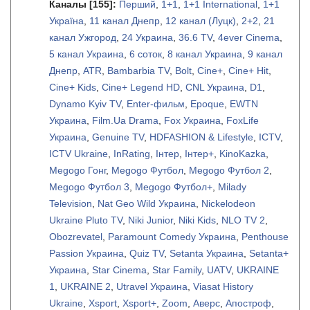
Каналы
[155]
:
Перший
,
1+1
,
1+1 International
,
1+1
Україна
,
11 канал Днепр
,
12 канал (Луцк)
,
2+2
,
21
канал Ужгород
,
24 Украина
,
36.6 TV
,
4ever Cinema
,
5 канал Украина
,
6 соток
,
8 канал Украина
,
9 канал
Днепр
,
ATR
,
Bambarbia TV
,
Bolt
,
Cine+
,
Cine+ Hit
,
Cine+ Kids
,
Cine+ Legend HD
,
CNL Украина
,
D1
,
Dynamo Kyiv TV
,
Enter-фильм
,
Epoque
,
EWTN
Украина
,
Film.Ua Drama
,
Fox Украина
,
FoxLife
Украина
,
Genuine TV
,
HDFASHION & Lifestyle
,
ICTV
,
ICTV Ukraine
,
InRating
,
Iнтер
,
Iнтер+
,
KinoKazka
,
Megogo Гонг
,
Megogo Футбол
,
Megogo Футбол 2
,
Megogo Футбол 3
,
Megogo Футбол+
,
Milady
Television
,
Nat Geo Wild Украина
,
Nickelodeon
Ukraine Pluto TV
,
Niki Junior
,
Niki Kids
,
NLO TV 2
,
Obozrevatel
,
Paramount Comedy Украина
,
Penthouse
Passion Украина
,
Quiz TV
,
Setanta Украина
,
Setanta+
Украина
,
Star Cinema
,
Star Family
,
UATV
,
UKRAINE
1
,
UKRAINE 2
,
Utravel Украина
,
Viasat History
Ukraine
,
Xsport
,
Xsport+
,
Zoom
,
Аверс
,
Апостроф
,