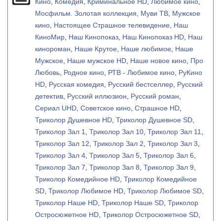
Кино
,
Комедия
,
Криминальное HD
,
Любимое кино
,
Мосфильм. Золотая коллекция
,
Муви ТВ
,
Мужское
кино
,
Настоящее Страшное телевидение
,
Наш
КиноМир
,
Наш Кинопоказ
,
Наш Кинопоказ HD
,
Наш
кинороман
,
Наше Крутое
,
Наше любимое
,
Наше
Мужское
,
Наше мужское HD
,
Наше новое кино
,
Про
Любовь
,
Родное кино
,
РТВ - Любимое кино
,
РуКино
HD
,
Русская комедия
,
Русский бестселлер
,
Русский
детектив
,
Русский иллюзион
,
Русский роман
,
Сериал UHD
,
Советское кино
,
Страшное HD
,
Триколор Душевное HD
,
Триколор Душевное SD
,
Триколор Зал 1
,
Триколор Зал 10
,
Триколор Зал 11
,
Триколор Зал 12
,
Триколор Зал 2
,
Триколор Зал 3
,
Триколор Зал 4
,
Триколор Зал 5
,
Триколор Зал 6
,
Триколор Зал 7
,
Триколор Зал 8
,
Триколор Зал 9
,
Триколор Комедийное HD
,
Триколор Комедийное
SD
,
Триколор Любимое HD
,
Триколор Любимое SD
,
Триколор Наше HD
,
Триколор Наше SD
,
Триколор
Остросюжетное HD
,
Триколор Остросюжетное SD
,