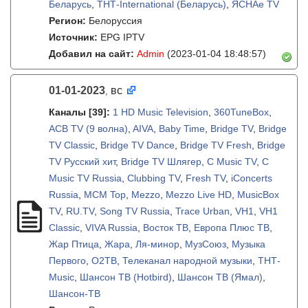
Беларусь
,
ТНТ-International (Беларусь)
,
ЯСНАе TV
Регион:
Белоруссия
Источник:
EPG IPTV
Добавил на сайт:
Admin
(2023-01-04 18:48:57)
01-01-2023
вс
,
Каналы
[39]
:
1 HD Music Television
,
360TuneBox
,
ACB TV (9 волна)
,
AIVA
,
Baby Time
,
Bridge TV
,
Bridge
TV Classic
,
Bridge TV Dance
,
Bridge TV Fresh
,
Bridge
TV Русский хит
,
Bridge TV Шлягер
,
C Music TV
,
C
Music TV Russia
,
Clubbing TV
,
Fresh TV
,
iConcerts
Russia
,
MCM Top
,
Mezzo
,
Mezzo Live HD
,
MusicBox
TV
,
RU.TV
,
Song TV Russia
,
Trace Urban
,
VH1
,
VH1
Classic
,
VIVA Russia
,
Восток ТВ
,
Европа Плюс ТВ
,
Жар Птица
,
Жара
,
Ля-минор
,
МузСоюз
,
Музыка
Первого
,
О2ТВ
,
Телеканал народной музыки
,
ТНТ-
Music
,
Шансон ТВ (Hotbird)
,
Шансон ТВ (Ямал)
,
Шансон-TB