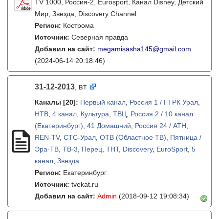
TV 1000, Россия-2, Eurosport, Канал Disney, Детский
Мир, Звезда, Discovery Channel
Регион:
Кострома
Источник:
Северная правда
Добавил на сайт:
megamisasha145@gmail.com
(2024-06-14 20:18:46)
31-12-2013
вт
,
Каналы
[20]
:
Первый канал
,
Россия 1 / ГТРК Урал
,
НТВ
,
4 канал
,
Культура
,
ТВЦ
,
Россия 2 / 10 канал
(Екатеринбург)
,
41 Домашний
,
Россия 24 / АТН
,
REN-TV
,
СТС-Урал
,
ОТВ (Областное ТВ)
,
Пятница /
Эра-ТВ
,
ТВ-3
,
Перец
,
ТНТ
,
Discovery
,
EuroSport
,
5
канал
,
Звезда
Регион:
Екатеринбург
Источник:
tvekat.ru
Добавил на сайт:
Admin
(2018-09-12 19:08:34)