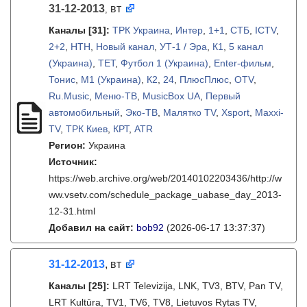
31-12-2013
вт
,
Каналы
[31]
:
ТРК Украина
,
Интер
,
1+1
,
СТБ
,
ICTV
,
2+2
,
НТН
,
Новый канал
,
УТ-1 / Эра
,
К1
,
5 канал
(Украина)
,
ТЕТ
,
Футбол 1 (Украина)
,
Enter-фильм
,
Тонис
,
М1 (Украина)
,
К2
,
24
,
ПлюсПлюс
,
OTV
,
Ru.Music
,
Меню-ТВ
,
MusicBox UA
,
Первый
автомобильный
,
Эко-ТВ
,
Малятко TV
,
Xsport
,
Maxxi-
TV
,
ТРК Киев
,
КРТ
,
ATR
Регион:
Украина
Источник:
https://web.archive.org/web/20140102203436/http://w
ww.vsetv.com/schedule_package_uabase_day_2013-
12-31.html
Добавил на сайт:
bob92
(2026-06-17 13:37:37)
31-12-2013
, вт
Каналы
[25]
:
LRT Televizija, LNK, TV3, BTV, Pan TV,
LRT Kultūra, TV1, TV6, TV8, Lietuvos Rytas TV,