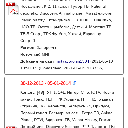
Ностальгия, К-2, 11 канал, Гумор ТБ, National
geografic, Discovery, Animal planet, Viasat explorer,
Viasat history, Enter-фильм, ТВ 1000, Наше кино,
НЛО-ТВ, Охота и рыбалка, Детский. Малятко ТВ,
ТВ-5 Спорт, ТРК Футбол, Хоккей, Евроспорт,
Спорт-1
Регион:
Запорожье
Источник:
МИГ
Добавил на сайт:
mityavoronin1994
(2021-05-19
10:50:07)
(Обновлено: 2021-06-04 20:33:55)
30-12-2013 - 05-01-2014
Каналы
[43]
:
УТ-1, 1+1, Интер, СТБ, ICTV, Новий
канал, Тонiс, ТЕТ, ТРК Украина, НТН, К1, 5 канал
(Украина), К2, Чернигов, Беларусь 24, Прилуки,
Первый канал. Всемирная сеть, Ретро ТВ, Animal
Planet, RTVI, Здоровое ТВ, Viasar History, Гамма,
Детский мир, Discovery Science, РТР-Планета, ТВi,