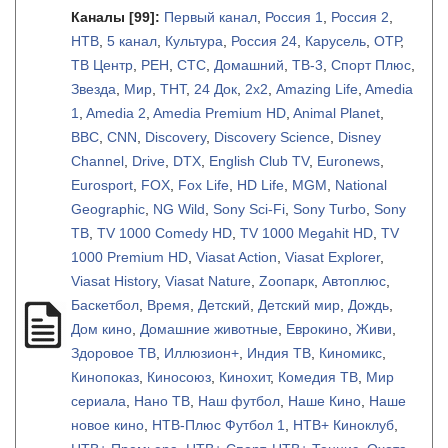
Каналы
[99]
:
Первый канал
,
Россия 1
,
Россия 2
,
НТВ
,
5 канал
,
Культура
,
Россия 24
,
Карусель
,
ОТР
,
ТВ Центр
,
РЕН
,
СТС
,
Домашний
,
ТВ-3
,
Спорт Плюс
,
Звезда
,
Мир
,
ТНТ
,
24 Док
,
2х2
,
Amazing Life
,
Amedia
1
,
Amedia 2
,
Amedia Premium HD
,
Animal Planet
,
BBC
,
CNN
,
Discovery
,
Discovery Science
,
Disney
Channel
,
Drive
,
DTX
,
English Club TV
,
Euronews
,
Eurosport
,
FOX
,
Fox Life
,
HD Life
,
MGM
,
National
Geographic
,
NG Wild
,
Sony Sci-Fi
,
Sony Turbo
,
Sony
ТВ
,
TV 1000 Comedy HD
,
TV 1000 Megahit HD
,
TV
1000 Premium HD
,
Viasat Action
,
Viasat Explorer
,
Viasat History
,
Viasat Nature
,
Zooпарк
,
Автоплюс
,
Баскетбол
,
Время
,
Детский
,
Детский мир
,
Дождь
,
Дом кино
,
Домашние животные
,
Еврокино
,
Живи
,
Здоровое ТВ
,
Иллюзион+
,
Индия ТВ
,
Киномикс
,
Кинопоказ
,
Киносоюз
,
Кинохит
,
Комедия ТВ
,
Мир
сериала
,
Нано ТВ
,
Наш футбол
,
Наше Кино
,
Наше
новое кино
,
НТВ-Плюс Футбол 1
,
НТВ+ Киноклуб
,