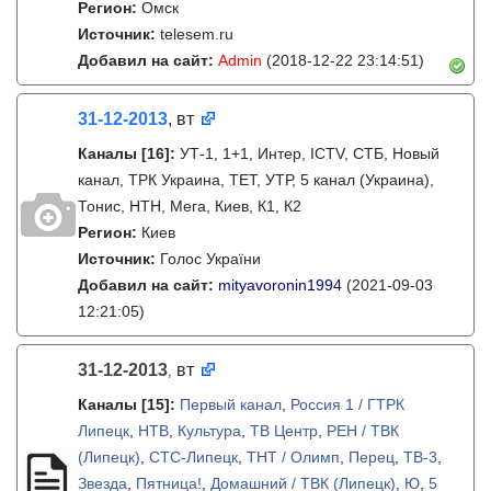
Регион:
Омск
Источник:
telesem.ru
Добавил на сайт:
Admin
(2018-12-22 23:14:51)
31-12-2013
, вт
Каналы
[16]
:
УТ-1, 1+1, Интер, ICTV, СТБ, Новый
канал, ТРК Украина, ТЕТ, УТР, 5 канал (Украина),
Тонис, НТН, Мега, Киев, К1, К2
Регион:
Киев
Источник:
Голос України
Добавил на сайт:
mityavoronin1994
(2021-09-03
12:21:05)
31-12-2013
вт
,
Каналы
[15]
:
Первый канал
,
Россия 1 / ГТРК
Липецк
,
НТВ
,
Культура
,
ТВ Центр
,
РЕН / ТВК
(Липецк)
,
СТС-Липецк
,
ТНТ / Олимп
,
Перец
,
ТВ-3
,
Звезда
,
Пятница!
,
Домашний / ТВК (Липецк)
,
Ю
,
5