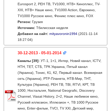
Eurosport 2, РЕН ТВ, TV1000, НТВ+ Киноплюс, TV-
XXI, НТВ+ Наше кино, TV1000 Action, Еврокино,
TV1000 Русское кино, Феникс плюс кино, FOX
Регион:
Грузия
Источник:
Тбилисская неделя
Добавил на сайт:
mityavoronin1994
(2021-11-14
18:27:04)
30-12-2013 - 05-01-2014
Каналы
[39]
:
УТ-1, 1+1, Интер, Новий канал, ICTV,
НТН, ТЕТ, СТБ, ТРК Украина, Пятый канал
(Украина), Тонис, К1, К2, Первый канал. Всемирная
сеть (Украина), РТР-Планета, НТВ-Мир, ТНТ,
Культура (Украина), РЕН ТВ, ТВI, RTVI, КРТ, ТВ
1000, Ностальгия, National Geografic, Discovery
Channel, Viasat History, 2+2, Наше любимое кино,
Русский иллюзион, Иллюзион +, ТВ 1000 Русское
кино, Enter-фильм, TVCI, TV XXI, Детский мир,