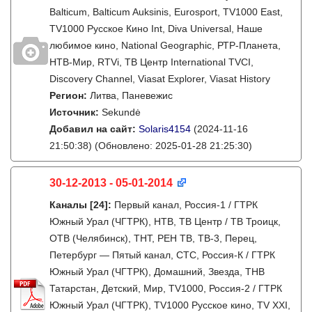
Balticum, Balticum Auksinis, Eurosport, TV1000 East,
TV1000 Русское Кино Int, Diva Universal, Наше
любимое кино, National Geographic, РТР-Планета,
НТВ-Мир, RTVi, ТВ Центр International TVCI,
Discovery Channel, Viasat Explorer, Viasat History
Регион:
Литва, Паневежис
Источник:
Sekundė
Добавил на сайт:
Solaris4154
(2024-11-16
21:50:38)
(Обновлено: 2025-01-28 21:25:30)
30-12-2013 - 05-01-2014
Каналы
[24]
:
Первый канал, Россия-1 / ГТРК
Южный Урал (ЧГТРК), НТВ, ТВ Центр / ТВ Троицк,
ОТВ (Челябинск), ТНТ, РЕН ТВ, ТВ-3, Перец,
Петербург — Пятый канал, СТС, Россия-К / ГТРК
Южный Урал (ЧГТРК), Домашний, Звезда, ТНВ
Татарстан, Детский, Мир, TV1000, Россия-2 / ГТРК
Южный Урал (ЧГТРК), TV1000 Русское кино, TV XXI,