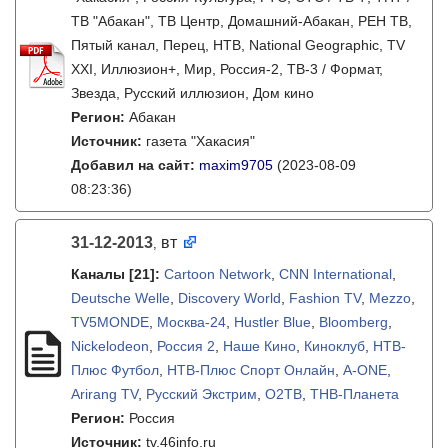
ТВ "Абакан", ТВ Центр, Домашний-Абакан, РЕН ТВ,
Пятый канал, Перец, НТВ, National Geographic, TV
XXI, Иллюзион+, Мир, Россия-2, ТВ-3 / Формат,
Звезда, Русский иллюзион, Дом кино
Регион:
Абакан
Источник:
газета "Хакасия"
Добавил на сайт:
maxim9705
(2023-08-09
08:23:36)
31-12-2013
вт
,
Каналы
[21]
:
Cartoon Network
,
CNN International
,
Deutsche Welle
,
Discovery World
,
Fashion TV
,
Mezzo
,
TV5MONDE
,
Москва-24
,
Hustler Blue
,
Bloomberg
,
Nickelodeon
,
Россия 2
,
Наше Кино
,
Киноклуб
,
НТВ-
Плюс Футбол
,
НТВ-Плюс Спорт Онлайн
,
A-ONE
,
Arirang TV
,
Русский Экстрим
,
O2ТВ
,
ТНВ-Планета
Регион:
Россия
Источник:
tv.46info.ru