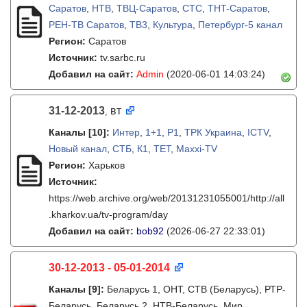
Саратов
,
НТВ
,
ТВЦ-Саратов
,
СТС
,
THT-Саратов
,
РЕН-ТВ Саратов
,
ТВ3
,
Культура
,
Петербург-5 канал
Регион:
Саратов
Источник:
tv.sarbc.ru
Добавил на сайт:
Admin
(2020-06-01 14:03:24)
31-12-2013
вт
,
Каналы
[10]
:
Интер
,
1+1
,
P1
,
ТРК Украина
,
ICTV
,
Новый канал
,
СТБ
,
К1
,
ТЕТ
,
Maxxi-TV
Регион:
Харьков
Источник:
https://web.archive.org/web/20131231055001/http://all
.kharkov.ua/tv-program/day
Добавил на сайт:
bob92
(2026-06-27 22:33:01)
30-12-2013 - 05-01-2014
Каналы
[9]
:
Беларусь 1, ОНТ, СТВ (Беларусь), РТР-
Беларусь, Беларусь 2, НТВ-Беларусь, Мир,