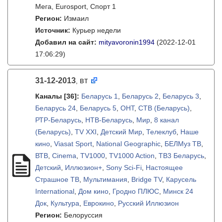
Мега, Eurosport, Спорт 1
Регион:
Измаил
Источник:
Курьер недели
Добавил на сайт:
mityavoronin1994
(2022-12-01
17:06:29)
31-12-2013
вт
,
Каналы
[36]
:
Беларусь 1
,
Беларусь 2
,
Беларусь 3
,
Беларусь 24
,
Беларусь 5
,
ОНТ
,
СТВ (Беларусь)
,
РТР-Беларусь
,
НТВ-Беларусь
,
Мир
,
8 канал
(Беларусь)
,
TV XXI
,
Детский Мир
,
Телеклуб
,
Наше
кино
,
Viasat Sport
,
National Geographic
,
БЕЛМуз ТВ
,
ВТВ
,
Cinema
,
TV1000
,
TV1000 Action
,
ТВ3 Беларусь
,
Детский
,
Иллюзион+
,
Sony Sci-Fi
,
Настоящее
Страшное ТВ
,
Мультимания
,
Bridge TV
,
Карусель
International
,
Дом кино
,
Гродно ПЛЮС
,
Минск 24
Док
,
Культура
,
Еврокино
,
Русский Иллюзион
Регион:
Белоруссия