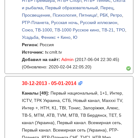
НТВ+ Премьера
,
НТВ+ Спорт
,
НТВ+ Теннис
,
Охота
и рыбалка
,
Первый образовательный
,
Перец
,
Просвещение
,
Психология
,
Пятница!
,
РБК
,
Ретро
,
РТР-Планета
,
Русская ночь
,
Русский иллюзион
,
Союз
,
ТВ-1000
,
ТВ-1000 Русское кино
,
ТВ-21
,
ТРО
,
Усадьба
,
Феникс + Кино
,
Ю
Регион:
Россия
Источник:
tv.cmlt.tv
Добавил на сайт:
Admin
(2017-06-04 22:30:45)
(Обновлено: 2020-02-04 22:05:20)
30-12-2013 - 05-01-2014
Каналы
[49]
:
Первый национальный, 1+1, Интер,
ICTV, ТРК Украина, СТБ, Новый канал, Maxxxi TV,
Интер +, НТН, К1, ТВI, Тонис, Запорiжжя, Алекс,
ТВ-5, МТМ, АТВ, TVM, МТВ, ТВ Бердянск, ТЕТ, 5
канал (Украина), Первый канал. Всемирная сеть,
Первый канал. Всемирная сеть (Украина), РТР-
Планета, РТР-Планета СНГ, TVCI, НТВ Мир,