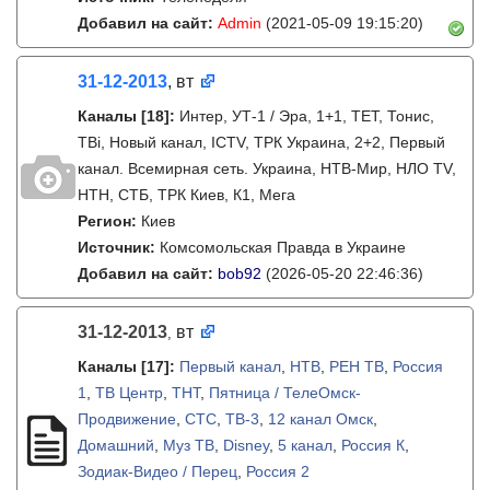
Добавил на сайт:
Admin
(2021-05-09 19:15:20)
31-12-2013
, вт
Каналы
[18]
:
Интер, УТ-1 / Эра, 1+1, ТЕТ, Тонис,
ТВі, Новый канал, ICTV, ТРК Украина, 2+2, Первый
канал. Всемирная сеть. Украина, НТВ-Мир, НЛО TV,
НТН, СТБ, ТРК Киев, К1, Мега
Регион:
Киев
Источник:
Комсомольская Правда в Украине
Добавил на сайт:
bob92
(2026-05-20 22:46:36)
31-12-2013
вт
,
Каналы
[17]
:
Первый канал
,
НТВ
,
РЕН ТВ
,
Россия
1
,
ТВ Центр
,
ТНТ
,
Пятница / ТелеОмск-
Продвижение
,
СТС
,
ТВ-3
,
12 канал Омск
,
Домашний
,
Муз ТВ
,
Disney
,
5 канал
,
Россия К
,
Зодиак-Видео / Перец
,
Россия 2