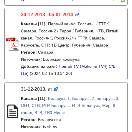
30-12-2013 - 05-01-2014
Каналы
[11]
:
Первый канал, Россия-1 / ГТРК
Самара, Россия-2 / Терра / Губерния, НТВ, Пятый
канал, Россия-К, Россия-24 / ГТРК Самара,
Карусель, ОТР, ТВ Центр, Губерния (Самара)
Регион:
Самара
Источник:
Волжская коммуна
Добавил на сайт:
Homah TV (Makcnm TV4) C/Б
(15)
(2024-02-15 18:34:20)
31-12-2013
вт
,
Каналы
[11]
:
Беларусь 1
,
Беларусь 2
,
Беларусь 3
,
ОНТ
,
СТВ
,
РТР-Беларусь
,
НТВ-Беларусь
,
Мир
,
8
канал
,
ВТВ
,
ТВ3 Минск
Регион:
Белоруссия
Источник:
tv.sb.by