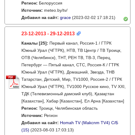
Регион:
Белоруссия
Источник:
meteo.by/tv/
Добавил на сайт:
grace
(2023-02-02 17:18:21)
23-12-2013 - 29-12-2013
Каналы
[25]
:
Первый канал, Россия-1 / ГТРК
Южный Урал (ЧГТРК), НТВ, ТВ Центр / ТВ Троицк,
ОТВ (Челябинск), ТНТ, РЕН ТВ, ТВ-3, Перец,
Петербург — Пятый канал, СТС, Россия-К / ГТРК
Южный Урал (ЧГТРК), Домашний, Звезда, ТНВ
Татарстан, Детский, Мир, TV1000, Россия-2 / ГТРК
Южный Урал (ЧГТРК), TV1000 Русское кино, TV XXI,
ТДК (Телевизионный дамский клуб), Қазақстан
[Казахстан], Хабар [Казахстан], Ел Арна [Казахстан]
Регион:
Троицк, Челябинская область
Источник:
Регион
Добавил на сайт:
Homah TV (Makcnm TV4) C/Б
(15)
(2023-08-03 17:03:13)