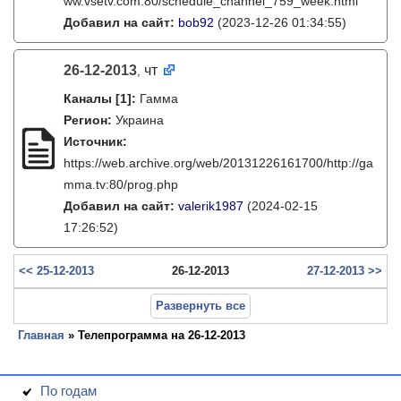
ww.vsetv.com:80/schedule_channel_759_week.html
Добавил на сайт:
bob92
(2023-12-26 01:34:55)
26-12-2013
чт
,
Каналы
[1]
:
Гамма
Регион:
Украина
Источник:
https://web.archive.org/web/20131226161700/http://ga
mma.tv:80/prog.php
Добавил на сайт:
valerik1987
(2024-02-15
17:26:52)
<< 25-12-2013
26-12-2013
27-12-2013 >>
Развернуть все
Главная
» Телепрограмма на 26-12-2013
По годам