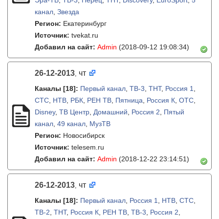
Эра-ТВ
,
ТВ-3
,
Перец
,
ТНТ
,
Discovery
,
EuroSport
,
5
канал
,
Звезда
Регион:
Екатеринбург
Источник:
tvekat.ru
Добавил на сайт:
Admin
(2018-09-12 19:08:34)
26-12-2013
чт
,
Каналы
[18]
:
Первый канал
,
ТВ-3
,
THT
,
Россия 1
,
СТС
,
НТВ
,
РБК
,
РЕН ТВ
,
Пятница
,
Россия К
,
ОТС
,
Disney
,
ТВ Центр
,
Домашний
,
Россия 2
,
Пятый
канал
,
49 канал
,
МузТВ
Регион:
Новосибирск
Источник:
telesem.ru
Добавил на сайт:
Admin
(2018-12-22 23:14:51)
26-12-2013
чт
,
Каналы
[18]
:
Первый канал
,
Россия 1
,
НТВ
,
СТС
,
ТВ-2
,
ТНТ
,
Россия К
,
РЕН ТВ
,
ТВ-3
,
Россия 2
,