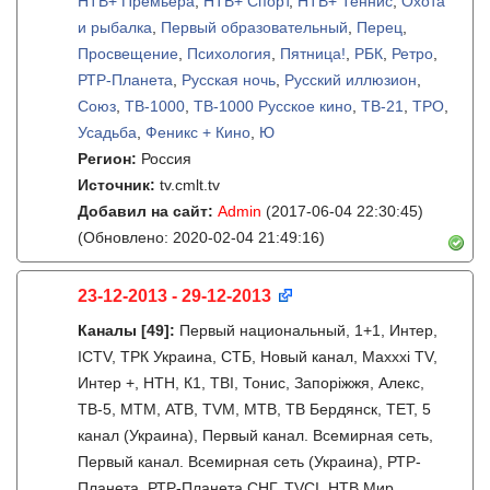
НТВ+ Премьера
,
НТВ+ Спорт
,
НТВ+ Теннис
,
Охота
и рыбалка
,
Первый образовательный
,
Перец
,
Просвещение
,
Психология
,
Пятница!
,
РБК
,
Ретро
,
РТР-Планета
,
Русская ночь
,
Русский иллюзион
,
Союз
,
ТВ-1000
,
ТВ-1000 Русское кино
,
ТВ-21
,
ТРО
,
Усадьба
,
Феникс + Кино
,
Ю
Регион:
Россия
Источник:
tv.cmlt.tv
Добавил на сайт:
Admin
(2017-06-04 22:30:45)
(Обновлено: 2020-02-04 21:49:16)
23-12-2013 - 29-12-2013
Каналы
[49]
:
Первый национальный, 1+1, Интер,
ICTV, ТРК Украина, СТБ, Новый канал, Maxxxi TV,
Интер +, НТН, К1, ТВI, Тонис, Запорiжжя, Алекс,
ТВ-5, МТМ, АТВ, TVM, МТВ, ТВ Бердянск, ТЕТ, 5
канал (Украина), Первый канал. Всемирная сеть,
Первый канал. Всемирная сеть (Украина), РТР-
Планета, РТР-Планета СНГ, TVCI, НТВ Мир,