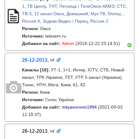
1
,
ТВ Центр
,
ТНТ
,
Пятница / ТелеОмск-АКМЭ
,
СТС
,
ТВ-3
,
12 канал Омск
,
Домашний
,
Муз ТВ
,
Disney
, ,
Россия К
,
Зодиак-Видео / Перец
,
Россия 2
Регион:
Омск
Источник:
telesem.ru
Добавил на сайт:
Admin
(2018-12-22 23:14:51)
26-12-2013
, чт
Каналы
[16]
:
УТ-1, 1+1, Интер, ICTV, СТБ, Новый
канал, ТРК Украина, ТЕТ, УТР, 5 канал (Украина),
Тонис, НТН, Мега, Киев, К1, К2
Регион:
Киев
Источник:
Голос України
Добавил на сайт:
mityavoronin1994
(2021-09-03
12:18:37)
26-12-2013
чт
,