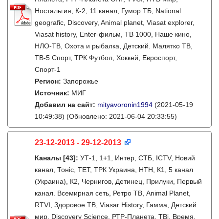
Ностальгия, К-2, 11 канал, Гумор ТБ, National
geografic, Discovery, Animal planet, Viasat explorer,
Viasat history, Enter-фильм, ТВ 1000, Наше кино,
НЛО-ТВ, Охота и рыбалка, Детский. Малятко ТВ,
ТВ-5 Спорт, ТРК Футбол, Хоккей, Евроспорт,
Спорт-1
Регион:
Запорожье
Источник:
МИГ
Добавил на сайт:
mityavoronin1994
(2021-05-19
10:49:38)
(Обновлено: 2021-06-04 20:33:55)
23-12-2013 - 29-12-2013
Каналы
[43]
:
УТ-1, 1+1, Интер, СТБ, ICTV, Новий
канал, Тонiс, ТЕТ, ТРК Украина, НТН, К1, 5 канал
(Украина), К2, Чернигов, Детинец, Прилуки, Первый
канал. Всемирная сеть, Ретро ТВ, Animal Planet,
RTVI, Здоровое ТВ, Viasar History, Гамма, Детский
мир, Discovery Science, РТР-Планета, ТВi, Время,