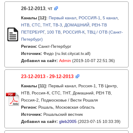
26-12-2013
чт
,
Каналы
[12]
:
Первый канал
,
РОССИЯ-1
,
5 канал
,
НТВ
,
СТС
,
ТНТ
,
ТВ-3
,
ДОМАШНИЙ
,
РЕН-ТВ
ПЕТЕРБУРГ
,
100 ТВ
,
РОССИЯ-К
,
ТВЦ / ОТВ (Санкт-
Петербург)
Регион:
Санкт-Петербург
Источник:
Фидо (ru.list.citycat.tv.all)
Добавил на сайт:
Admin
(2019-10-07 22:51:36)
23-12-2013 - 29-12-2013
Каналы
[11]
:
Первый канал, Россия-1, ТВ Центр,
НТВ, Россия-К, СТС, ТНТ, Домашний, РЕН ТВ,
Россия-2, Подмосковье / Вести Рошаля
Регион:
Рошаль, Московская область
Источник:
Рошальский вестник
Добавил на сайт:
gleb2005
(2023-07-15 10:33:39)