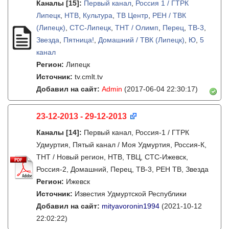
Каналы
[15]
:
Первый канал
,
Россия 1 / ГТРК
Липецк
,
НТВ
,
Культура
,
ТВ Центр
,
РЕН / ТВК
(Липецк)
,
СТС-Липецк
,
ТНТ / Олимп
,
Перец
,
ТВ-3
,
Звезда
,
Пятница!
,
Домашний / ТВК (Липецк)
,
Ю
,
5
канал
Регион:
Липецк
Источник:
tv.cmlt.tv
Добавил на сайт:
Admin
(2017-06-04 22:30:17)
23-12-2013 - 29-12-2013
Каналы
[14]
:
Первый канал, Россия-1 / ГТРК
Удмуртия, Пятый канал / Моя Удмуртия, Россия-К,
ТНТ / Новый регион, НТВ, ТВЦ, СТС-Ижевск,
Россия-2, Домашний, Перец, ТВ-3, РЕН ТВ, Звезда
Регион:
Ижевск
Источник:
Известия Удмуртской Республики
Добавил на сайт:
mityavoronin1994
(2021-10-12
22:02:22)