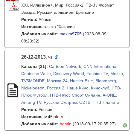
XXI, Иллюзион+, Мир, Россия-2, ТВ-3 / Формат,
Звезда, Русский иллюзион, Дом кино
Регион:
Абакан
Источник:
газета "Хакасия"
Добавил на сайт:
maxim9705
(2023-08-09
08:23:32)
26-12-2013
чт
,
Каналы
[21]
:
Cartoon Network
,
CNN International
,
Deutsche Welle
,
Discovery World
,
Fashion TV
,
Mezzo
,
TV5MONDE
,
Москва-24
,
Hustler Blue
,
Bloomberg
,
Nickelodeon
,
Россия 2
,
Наше Кино
,
Киноклуб
,
НТВ-
Плюс Футбол
,
НТВ-Плюс Спорт Онлайн
,
A-ONE
,
Arirang TV
,
Русский Экстрим
,
O2ТВ
,
ТНВ-Планета
Регион:
Россия
Источник:
tv.46info.ru
Добавил на сайт:
Admin
(2018-09-17 20:35:27)