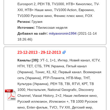
Eurosport 2, РЕН ТВ, TV1000, НТВ+ Киноплюс, TV-
XXI, НТВ+ Наше кино, TV1000 Action, Еврокино,
TV1000 Русское кино, Феникс плюс кино, FOX
Регион:
Грузия
Источник:
Тбилисская неделя
Добавил на сайт:
mityavoronin1994
(2021-11-14
18:26:46)
23-12-2013 - 29-12-2013
Каналы
[39]
:
УТ-1, 1+1, Интер, Новий канал, ICTV,
НТН, ТЕТ, СТБ, ТРК Украина, Пятый канал
(Украина), Тонис, К1, К2, Первый канал. Всемирная
сеть (Украина), РТР-Планета, НТВ-Мир, ТНТ,
Культура (Украина), РЕН ТВ, ТВI, RTVI, КРТ, ТВ
1000, Ностальгия, National Geografic, Discovery
Channel, Viasat History, 2+2, Наше любимое кино,
Русский иллюзион, Иллюзион +, ТВ 1000 Русское
кино, Enter-фильм, TVCI, TV XXI, Детский мир,