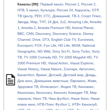
Каналы
[99]
:
Первый канал
,
Россия 1
,
Россия 2
,
НТВ
,
5 канал
,
Культура
,
Россия 24
,
Карусель
,
ОТР
,
ТВ Центр
,
РЕН
,
СТС
,
Домашний
,
ТВ-3
,
Спорт Плюс
,
Звезда
,
Мир
,
ТНТ
,
24 Док
,
2х2
,
Amazing Life
,
Amedia
1
,
Amedia 2
,
Amedia Premium HD
,
Animal Planet
,
BBC
,
CNN
,
Discovery
,
Discovery Science
,
Disney
Channel
,
Drive
,
DTX
,
English Club TV
,
Euronews
,
Eurosport
,
FOX
,
Fox Life
,
HD Life
,
MGM
,
National
Geographic
,
NG Wild
,
Sony Sci-Fi
,
Sony Turbo
,
Sony
ТВ
,
TV 1000 Comedy HD
,
TV 1000 Megahit HD
,
TV
1000 Premium HD
,
Viasat Action
,
Viasat Explorer
,
Viasat History
,
Viasat Nature
,
Zooпарк
,
Автоплюс
,
Баскетбол
,
Время
,
Детский
,
Детский мир
,
Дождь
,
Дом кино
,
Домашние животные
,
Еврокино
,
Живи
,
Здоровое ТВ
,
Иллюзион+
,
Индия ТВ
,
Киномикс
,
Кинопоказ
,
Киносоюз
,
Кинохит
,
Комедия ТВ
,
Мир
сериала
,
Нано ТВ
,
Наш футбол
,
Наше Кино
,
Наше
новое кино
,
НТВ-Плюс Футбол 1
,
НТВ+ Киноклуб
,