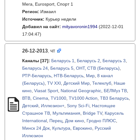
Мега, Eurosport, Спорт 1
Регион:
Измаил
Источник:
Курьер недели
Добавил на сайт:
mityavoronin1994
(2022-12-01
17:04:47)
26-12-2013
чт
,
Каналы
[37]
:
Беларусь 1
,
Беларусь 2
,
Беларусь 3
,
Беларусь 24
,
Беларусь 5
,
ОНТ
,
СТВ (Беларусь)
,
РТР-Беларусь
,
НТВ-Беларусь
,
Мир
,
8 канал
(Беларусь)
,
TV XXI
,
Детский Мир
,
Телеклуб
,
Наше
кино
,
Viasat Sport
,
National Geographic
,
БЕЛМуз ТВ
,
ВТВ
,
Cinema
,
TV1000
,
TV1000 Action
,
ТВ3 Беларусь
,
Детский
,
Иллюзион+
,
Sony Sci-Fi
,
Настоящее
Страшное ТВ
,
Мультимания
,
Bridge TV
,
Карусель
International
,
Перец
,
Дом кино
,
Гродно ПЛЮС
,
Минск 24 Док
,
Культура
,
Еврокино
,
Русский
Иллюзион