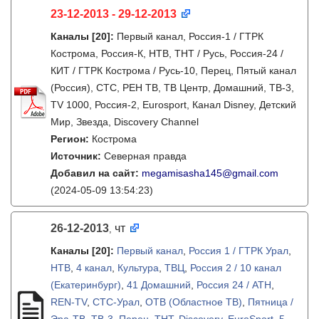
23-12-2013 - 29-12-2013
Каналы
[20]
:
Первый канал, Россия-1 / ГТРК
Кострома, Россия-К, НТВ, ТНТ / Русь, Россия-24 /
КИТ / ГТРК Кострома / Русь-10, Перец, Пятый канал
(Россия), СТС, РЕН ТВ, ТВ Центр, Домашний, ТВ-3,
TV 1000, Россия-2, Eurosport, Канал Disney, Детский
Мир, Звезда, Discovery Channel
Регион:
Кострома
Источник:
Северная правда
Добавил на сайт:
megamisasha145@gmail.com
(2024-05-09 13:54:23)
26-12-2013
чт
,
Каналы
[20]
:
Первый канал
,
Россия 1 / ГТРК Урал
,
НТВ
,
4 канал
,
Культура
,
ТВЦ
,
Россия 2 / 10 канал
(Екатеринбург)
,
41 Домашний
,
Россия 24 / АТН
,
REN-TV
,
СТС-Урал
,
ОТВ (Областное ТВ)
,
Пятница /