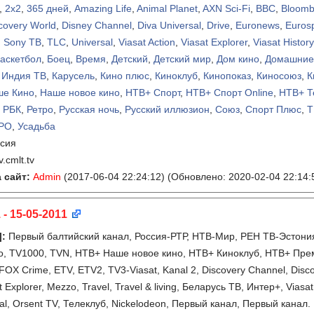
,
2х2
,
365 дней
,
Amazing Life
,
Animal Planet
,
AXN Sci-Fi
,
BBC
,
Bloomb
covery World
,
Disney Channel
,
Diva Universal
,
Drive
,
Euronews
,
Euros
,
Sony ТВ
,
TLC
,
Universal
,
Viasat Action
,
Viasat Explorer
,
Viasat History
аскетбол
,
Боец
,
Время
,
Детский
,
Детский мир
,
Дом кино
,
Домашние
,
Индия ТВ
,
Карусель
,
Кино плюс
,
Киноклуб
,
Кинопоказ
,
Киносоюз
,
К
ше Кино
,
Наше новое кино
,
НТВ+ Спорт
,
НТВ+ Спорт Online
,
НТВ+ Т
,
РБК
,
Ретро
,
Русская ночь
,
Русский иллюзион
,
Союз
,
Спорт Плюс
,
Т
РО
,
Усадьба
сия
v.cmlt.tv
 сайт:
Admin
(2017-06-04 22:24:12)
(Обновлено: 2020-02-04 22:14:
 - 15-05-2011
]
:
Первый балтийский канал, Россия-РТР, НТВ-Мир, РЕН ТВ-Эстония,
о, TV1000, TVN, НТВ+ Наше новое кино, НТВ+ Киноклуб, НТВ+ Пр
OX Crime, ETV, ETV2, TV3-Viasat, Kanal 2, Discovery Channel, Discov
t Explorer, Mezzo, Travel, Travel & living, Беларусь ТВ, Интер+, Viasa
sal, Orsent TV, Телеклуб, Nickelodeon, Первый канал, Первый канал.