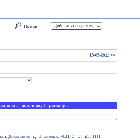
Добавить программу
Поиск
15-05-2011 >>
ователю
источнику
региону
нал
,
Домашний
,
ДТВ
,
Звезда
,
РЕН
,
СТС
,
тв3
,
ТНТ
,