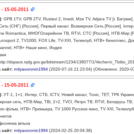
 - 15-05-2011
]
:
GPB 1TV, GPB 2TV, Rustavi 2, Imedi, Mze TV, Adjara TV [г. Батуми]
еть (СНГ) [Россия], Первый канал. Всемирная Сеть [Россия], Інтер+
one Romantica, МНОГОсерийное ТВ, RTVi, СТС [Россия], НТВ-Мир [Р
Eurosport 2, TV1000, FOX Life, TV-XXI, Телеклуб, НТВ+ Киноплюс, Дом
hannel, НТВ+ Наше кино, Индия
зия
http://dspace.nplg.gov.ge/bitstream/1234/138077/1/Vecherni_Tbilisi_2
 сайт:
mityavoronin1994
(2020-07-16 21:23:04)
(Обновлено: 2020-07
 - 15-05-2011
]
:
УТ-1, 1+1, Интер, СТБ, ICTV, Новий канал, Тонiс, ТЕТ, ТРК Украи
ирная сеть, НТВ-Мир, ТВi, 2+2, TVCI, Ретро ТВ, RTVI, Беларусь ТВ,
ter-фiльм, НТВ+ Премьера, TV 1000 Русское кино, TV XXI, Телеклуб
нигов
Деснянка вiльна
 сайт:
mityavoronin1994
(2024-02-25 20:04:38)