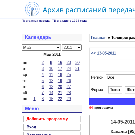
Архив расписаний передач
Программа передач ТВ и радио с 1924 года
Календарь
Главная
» Телепрограм
<< 13-05-2011
Май 2011
пн
2
9
16
23
30
вт
3
10
17
24
31
ср
4
11
18
25
Регион:
чт
5
12
19
26
пт
6
13
20
27
Формат:
Текст
Фот
сб
7
14
21
28
вс
1
8
15
22
29
64
программы
Меню
Добавить программу
14-05-2011
Вход
Каналы
[95