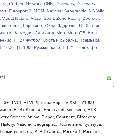
erg
,
Cartoon Network
,
CNN
,
Discovery
,
Discovery
port
,
Eurosport 2
,
MGM
,
National Geographic
,
NG Wild
,
,
Viasat Nature
,
Viasat Sport
,
Zone Reality
,
Zooпарк
,
 животные
,
Еврокино
,
Живи
,
Здоровое ТВ
,
Знание
,
инохит
,
Комедия
,
Ля минор
,
Мир
,
МногоТВ
,
Наш
еннис
,
НТВ+ Футбол
,
Охота и рыбалка
,
Премьера
,
В-1000
,
ТВ-1000 Русское кино
,
ТВ-21
,
Телекафе
,
56)
 3+, TVCI, RTVI, Детский мир, TV XXI, TV1000
емьера, НТВ+ Кинохит, Наше любимое кино, НТВ+
ery Science, Animal Planet, Continent, Discovery
t History, National Geographic, Ностальгия, Культура,
 Всемирная сеть, РТР-Планета, Россия 1, Россия 2,