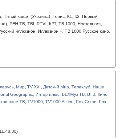
, Пятый канал (Украина), Тонис, К1, К2, Первый
а), РЕН ТВ, ТВI, RTVI, КРТ, ТВ 1000, Ностальгия,
, Русский иллюзион, Иллюзион +, ТВ 1000 Русское кино,
ларусь
,
Мир
,
TV XXI
,
Детский Мир
,
Телеклуб
,
Наше
ional Geographic
,
Интер плюс
,
БЕЛМуз ТВ
,
ВТВ
,
Кино
Страшное ТВ
,
TV1000
,
TV1000 Action
,
Fox Crime
,
Fox
11:48:30)