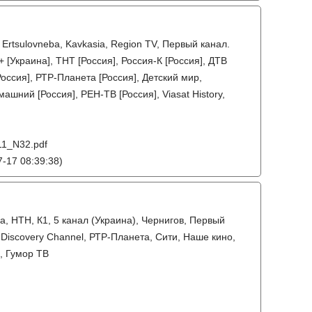
, Ertsulovneba, Kavkasia, Region TV, Первый канал.
 [Украина], ТНТ [Россия], Россия-К [Россия], ДТВ
оссия], РТР-Планета [Россия], Детский мир,
ашний [Россия], РЕН-ТВ [Россия], Viasat History,
011_N32.pdf
-17 08:39:38)
на, НТН, К1, 5 канал (Украина), Чернигов, Первый
 Discovery Channel, РТР-Планета, Сити, Наше кино,
, Гумор ТВ