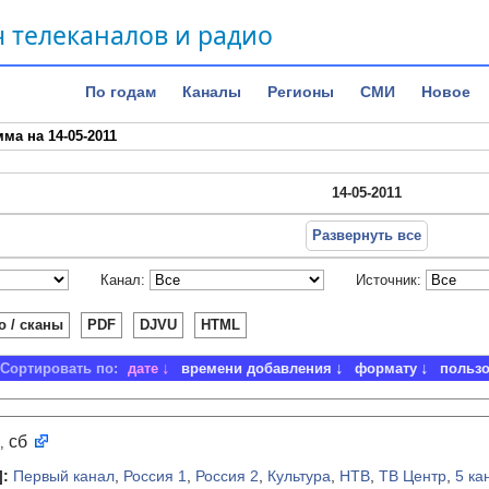
 телеканалов и радио
По годам
Каналы
Регионы
СМИ
Новое
ма на 14-05-2011
14-05-2011
Развернуть все
Канал:
Источник:
о / сканы
PDF
DJVU
HTML
Сортировать по:
дате
времени добавления
формату
польз
сб
,
]
:
Первый канал
,
Россия 1
,
Россия 2
,
Культура
,
НТВ
,
ТВ Центр
,
5 ка