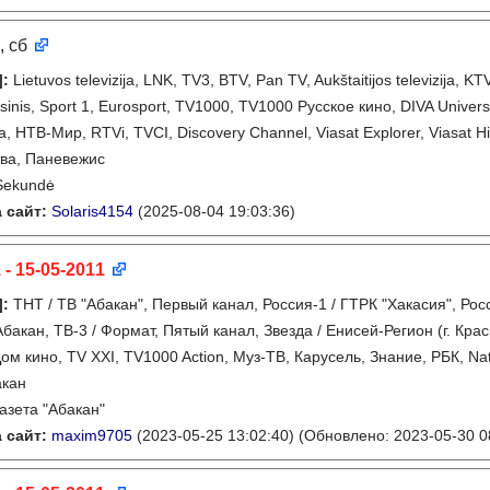
, сб
]
:
Lietuvos televizija, LNK, TV3, BTV, Pan TV, Aukštaitijos televizija, K
sinis, Sport 1, Eurosport, TV1000, TV1000 Русское кино, DIVA Unive
 НТВ-Мир, RTVi, TVCI, Discovery Channel, Viasat Explorer, Viasat Hi
ва, Паневежис
Sekundė
 сайт:
Solaris4154
(2025-08-04 19:03:36)
 - 15-05-2011
]
:
ТНТ / ТВ "Абакан", Первый канал, Россия-1 / ГТРК "Хакасия", Рос
акан, ТВ-3 / Формат, Пятый канал, Звезда / Енисей-Регион (г. Крас
ом кино, TV XXI, TV1000 Action, Муз-ТВ, Карусель, Знание, РБК, Nati
акан
газета "Абакан"
 сайт:
maxim9705
(2023-05-25 13:02:40)
(Обновлено: 2023-05-30 0