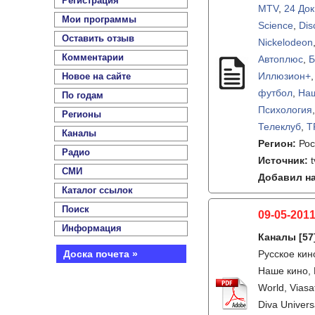
Регистрация
MTV
,
24 Док
Мои программы
Science
,
Dis
Оставить отзыв
Nickelodeon
Комментарии
Автоплюс
,
Б
Иллюзион+
Новое на сайте
футбол
,
На
По годам
Психология
Регионы
Телеклуб
,
Т
Каналы
Регион:
Рос
Радио
Источник:
t
СМИ
Добавил на
Каталог ссылок
Поиск
09-05-2011
Информация
Каналы
[57
Доска почета »
Русское кин
Наше кино, F
World, Viasa
Diva Univer