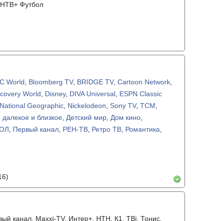
, НТВ+ Футбол
C World
,
Bloomberg TV
,
BRIDGE TV
,
Cartoon Network
,
scovery World
,
Disney
,
DIVA Universal
,
ESPN Classic
National Geographic
,
Nickelodeon
,
Sony TV
,
TCM
,
 далекое и близкое
,
Детский мир
,
Дом кино
,
ОЛ
,
Первый канал
,
РЕН-ТВ
,
Ретро ТВ
,
Романтика
,
16)
ый канал, Maxxi-TV, Интер+, НТН, К1, ТВі, Тонис,