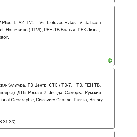
TV Plius, LTV2, TV1, TV6, Lietuvos Rytas TV, Balticum,
rsal, Наше кино (RTVI), РЕН-ТВ Балтия, ПБК Литва,
story
сия-Культура, ТВ Центр, СТС / ТВ-7, НТВ, РЕН ТВ,
ноярск), ДТВ, Россия-2, Звезда, Семёрка, Русский
onal Geographic, Discovery Channel Russia, History
8:31:33)