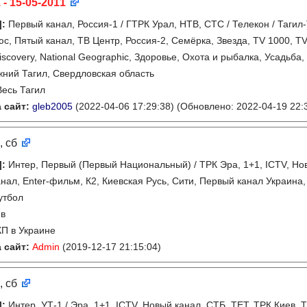
 - 15-05-2011
]
:
Первый канал, Россия-1 / ГТРК Урал, НТВ, СТС / Телекон / Тагил
с, Пятый канал, ТВ Центр, Россия-2, Семёрка, Звезда, TV 1000, TV
Discovery, National Geographic, Здоровье, Охота и рыбалка, Усадьба
ний Тагил, Свердловская область
Весь Тагил
 сайт:
gleb2005
(2022-04-06 17:29:38)
(Обновлено: 2022-04-19 22:
, сб
]
:
Интер, Первый (Первый Национальный) / ТРК Эра, 1+1, ICTV, Нов
канал, Enter-фильм, К2, Киевская Русь, Сити, Первый канал Украина, 
утбол
ев
КП в Украине
 сайт:
Admin
(2019-12-17 21:15:04)
, сб
]
:
Интер, УТ-1 / Эра, 1+1, ICTV, Новый канал, СТБ, ТЕТ, ТРК Киев, Т