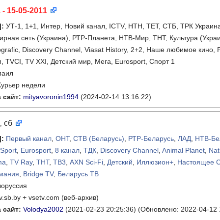
 - 15-05-2011
]
:
УТ-1, 1+1, Интер, Новий канал, ICTV, НТН, ТЕТ, СТБ, ТРК Украина
ирная сеть (Украина), РТР-Планета, НТВ-Мир, ТНТ, Культура (Украин
ografic, Discovery Channel, Viasat History, 2+2, Наше любимое кино
, TVCI, TV XXI, Детский мир, Мега, Eurosport, Спорт 1
маил
Курьер недели
 сайт:
mityavoronin1994
(2024-02-14 13:16:22)
сб
,
]
:
Первый канал
,
ОНТ
,
СТВ (Беларусь)
,
РТР-Беларусь
,
ЛАД
,
НТВ-Бе
 Sport
,
Eurosport
,
8 канал
,
ТДК
,
Discovery Channel
,
Animal Planet
,
Nat
ma
,
TV Ray
,
ТНТ
,
ТВ3
,
AXN Sci-Fi
,
Детский
,
Иллюзион+
,
Настоящее 
мания
,
Bridge TV
,
Беларусь ТВ
лоруссия
tv.sb.by + vsetv.com (веб-архив)
 сайт:
Volodya2002
(2021-02-23 20:25:36)
(Обновлено: 2022-04-12 