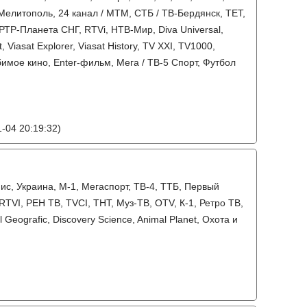
Мелитополь, 24 канал / МТМ, СТБ / ТВ-Бердянск, ТЕТ,
РТР-Планета СНГ, RTVi, НТВ-Мир, Diva Universal,
 Viasat Explorer, Viasat History, TV XXI, TV1000,
имое кино, Enter-фильм, Мега / ТВ-5 Спорт, Футбол
-04 20:19:32)
нис, Украина, М-1, Мегаспорт, ТВ-4, ТТБ, Первый
TVI, РЕН ТВ, TVCI, ТНТ, Муз-ТВ, OTV, К-1, Ретро ТВ,
 Geografic, Discovery Science, Animal Planet, Охота и