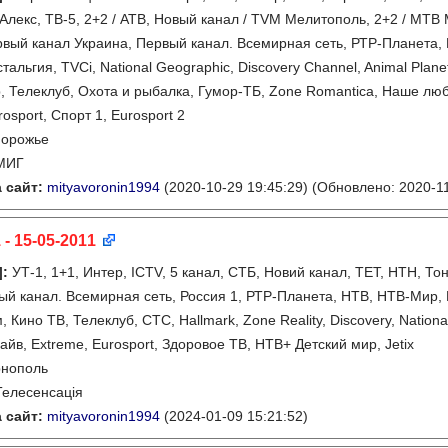
Алекс, ТВ-5, 2+2 / АТВ, Новый канал / TVM Мелитополь, 2+2 / МТВ 
рвый канал Украина, Первый канал. Всемирная сеть, РТР-Планета, 
альгия, TVCi, National Geographic, Discovery Channel, Animal Planet,
, Телеклуб, Охота и рыбалка, Гумор-ТБ, Zone Romantica, Наше люб
osport, Спорт 1, Eurosport 2
порожье
МИГ
 сайт:
mityavoronin1994
(2020-10-29 19:45:29)
(Обновлено: 2020-11
 - 15-05-2011
]
:
УТ-1, 1+1, Интер, ICTV, 5 канал, СТБ, Новий канал, ТЕТ, НТН, То
ый канал. Всемирная сеть, Россия 1, РТР-Планета, НТВ, НТВ-Мир, R
 Кино ТВ, Телеклуб, СТС, Hallmark, Zone Reality, Discovery, National
айв, Extreme, Eurosport, Здоровое ТВ, НТВ+ Детский мир, Jetix
рнополь
Телесенсацiя
 сайт:
mityavoronin1994
(2024-01-09 15:21:52)