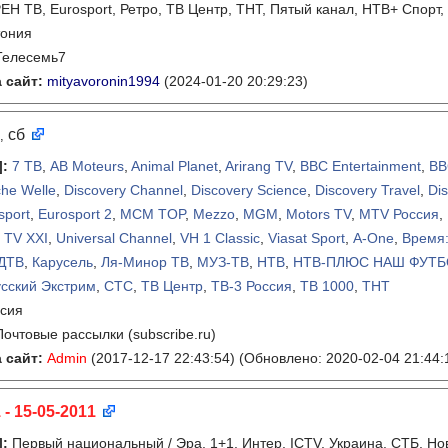
ЕН ТВ, Eurosport, Ретро, ТВ Центр, ТНТ, Пятый канал, НТВ+ Спорт
тония
Телесемь7
 сайт:
mityavoronin1994
(2024-01-20 20:29:23)
сб
,
]
:
7 ТВ
,
AB Moteurs
,
Animal Planet
,
Arirang TV
,
BBC Entertainment
,
BB
he Welle
,
Discovery Channel
,
Discovery Science
,
Discovery Travel
,
Di
sport
,
Eurosport 2
,
MCM TOP
,
Mezzo
,
MGM
,
Motors TV
,
MTV Россия
,
,
TV XXI
,
Universal Channel
,
VH 1 Classic
,
Viasat Sport
,
А-One
,
Время:
ДТВ
,
Карусель
,
Ля-Минор ТВ
,
МУЗ-ТВ
,
НТВ
,
НТВ-ПЛЮС НАШ ФУТБ
сский Экстрим
,
СТС
,
ТВ Центр
,
ТВ-3 Россия
,
ТВ 1000
,
ТНТ
сия
Почтовые рассылки (subscribe.ru)
 сайт:
Admin
(2017-12-17 22:43:54)
(Обновлено: 2020-02-04 21:44:
 - 15-05-2011
]
:
Первый национальный / Эра, 1+1, Интер, ICTV, Украина, СТБ, Нов