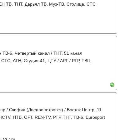
РЕН ТВ, ТНТ, Дарьял ТВ, Муз-ТВ, Столица, СТС
/ ТВ-6, Четвертый канал / ТНТ, 51 канал
/ СТС, АТН, Студия-41, ЦТУ / АРТ / РТР, ТВЦ
пр / Скифия (Днепропетровск) / Восток Центр, 11
 ICTV, НТВ, ОРТ, REN-TV, РТР, ТНТ, ТВ-6, Eurosport
:13:19)