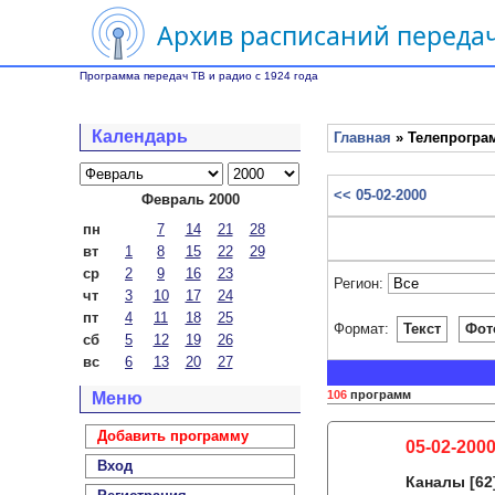
Архив расписаний передач
Программа передач ТВ и радио с 1924 года
Календарь
Главная
» Телепрограм
<< 05-02-2000
Февраль 2000
пн
7
14
21
28
вт
1
8
15
22
29
ср
2
9
16
23
Регион:
чт
3
10
17
24
пт
4
11
18
25
Формат:
Текст
Фот
сб
5
12
19
26
вс
6
13
20
27
106
программ
Меню
Добавить программу
05-02-2000
Вход
Каналы
[62