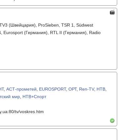
, TV3 (Швейцария), ProSieben, TSR 1, Südwest
4, Eurosport (Германия), RTL II (Германия), Radio
НТ
,
АСТ-прометей
,
EUROSPORT
,
ОРТ
,
Ren-TV
,
НТВ
,
тский мир
,
НТВ+Спорт
.ua:80/tv/voskres.htm