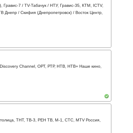
, Гравис-7 / TV-Табачук / НТУ, Гравис-35, КТМ, ICTV,
 ТВ Днепр / Скифия (Днепропетровск) / Восток Центр,
, Discovery Channel, ОРТ, РТР, НТВ, НТВ+ Наше кино,
Столица, ТНТ, ТВ-3, РЕН ТВ, М-1, СТС, MTV Россия,