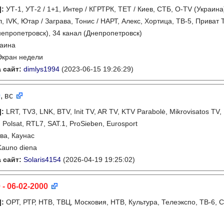
]
:
УТ-1, УТ-2 / 1+1, Интер / КГРТРК, ТЕТ / Киев, СТБ, O-TV (Украина)
, IVK, Ютар / Заграва, Тонис / НАРТ, Алекс, Хортица, ТВ-5, Приват
непропетровск), 34 канал (Днепропетровск)
раина
Экран недели
 сайт:
dimlys1994
(2023-06-15 19:26:29)
0
, вс
]
:
LRT, TV3, LNK, BTV, Init TV, AR TV, KTV Parabolė, Mikrovisatos TV
Polsat, RTL7, SAT.1, ProSieben, Eurosport
ва, Каунас
Kauno diena
 сайт:
Solaris4154
(2026-04-19 19:25:02)
 - 06-02-2000
]
:
ОРТ, РТР, НТВ, ТВЦ, Московия, НТВ, Культура, Телеэкспо, ТВ-6, 