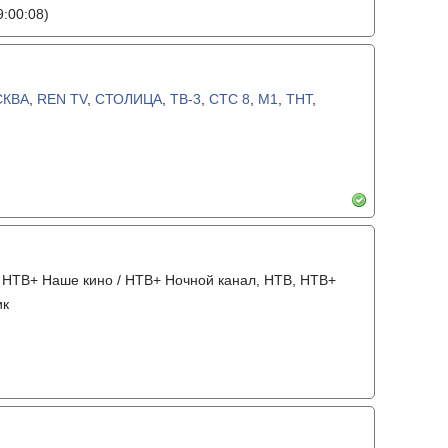
:00:08)
СКВА
,
REN TV
,
СТОЛИЦА
,
ТВ-3
,
СТС 8
,
М1
,
ТНТ
,
а, НТВ+ Наше кино / НТВ+ Ночной канал, НТВ, НТВ+
ик