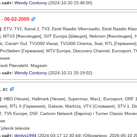
 сайт:
Wendy Corduroy
(2024-10-20 23:48:00)
 - 06-02-2000
]
:
ETV, TV1, Kanal 2, TV3, Eesti Raadio Vikerraadio, Eesti Raadio Kla
, MTV3 [Финляндия], SVT Europa [Швеция], Nelonen [Финляндия], 
ic, Canal+ Gul, TV1000 Viasat, TV1000 Cinema, 3sat, RTL [Германия]
 ProSieben [Германия], MTV Europe, Discovery Channel, Eurosport, 
тония
Eesti Päevaleht. Magasin
 сайт:
Wendy Corduroy
(2024-10-21 20:19:02)
0
, вс
]
:
HBO (Чехия), Hallmark (Чехия), Supermax, Max1, Eurosport, ORF 1, 
ия), RTL II (Германия), Galaxie, Markíza, VTV (Словакия), STV 1, D
2, TV5 Europe, DSF, Cartoon Network (Европа) / Turner Classic Movi
хия
Týdeník televize
 сайт:
dimlys1994
(2024-03-17 12:30:44)
(Обновлено: 2026-05-10 20