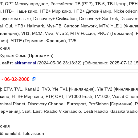
Т, ОРТ Международное, Российское ТВ (РТР), ТВ-6, ТВ-Центр, РЕН-Т
 НТВ+ Наше кино, НТВ+ Мир кино, НТВ+ Детский мир, Nickelodeon,
 русском языке, Discovery+ Civilisation, Discovery+ Sci-Trek, Discover
al+Gul, НТВ+ Hallmark, Муз-ТВ, Cartoon Network, MTV, YLE 1 (Фин
нляндия), VH1, MCM, Viva, Viva 2, MTV Россия, PRO7 (Германия), 
ния), ARTE (Германия-Франция), TV5
тония
Журнал Семь (Программа)
 сайт:
akiramenai
(2024-05-06 23:13:32)
(Обновлено: 2025-07-12 15
 - 06-02-2000
]
:
ETV, TV1, Kanal 2, TV3, Yle TV1 [Финляндия], Yle TV2 [Финлянди
ино, НТВ+ Мир кино, РТР, ОРТ, TV1000 Eesti, TV1000, Viasat Cinem
Animal Planet, Discovery Channel, Eurosport, ProSieben [Германия], 
ермания], 3sat, Eesti Raadio Vikerraadio, Eesti Raadio Klassikaraadio,
тония
Sõnumileht. Televisioon