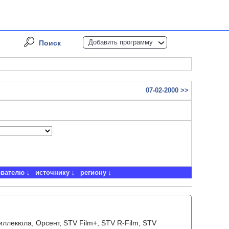
Добавить программу
Поиск
07-02-2000 >>
ователю
источнику
региону
Лиллекюла, Орсент, STV Film+, STV R-Film, STV