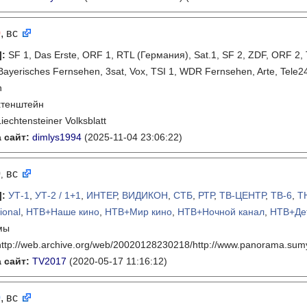
0
, вс
]
:
SF 1, Das Erste, ORF 1, RTL (Германия), Sat.1, SF 2, ZDF, ORF 2
ayerisches Fernsehen, 3sat, Vox, TSI 1, WDR Fernsehen, Arte, Tele2
n
хтенштейн
Liechtensteiner Volksblatt
 сайт:
dimlys1994
(2025-11-04 23:06:22)
0
вс
,
]
:
УТ-1
,
УТ-2 / 1+1
,
ИНТЕР
,
ВИДИКОН
,
СТБ
,
РТР
,
ТВ-ЦЕНТР
,
ТВ-6
,
Т
ional
,
НТВ+Наше кино
,
НТВ+Мир кино
,
НТВ+Ночной канал
,
НТВ+Де
мы
http://web.archive.org/web/20020128230218/http://www.panorama.sumy
 сайт:
TV2017
(2020-05-17 11:16:12)
0
, вс