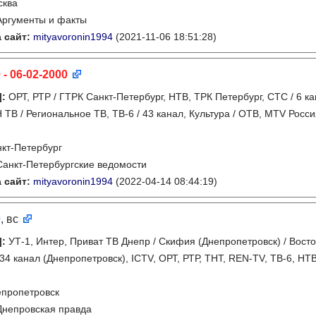
сква
Аргументы и факты
 сайт:
mityavoronin1994
(2021-11-06 18:51:28)
 - 06-02-2000
]
:
ОРТ, РТР / ГТРК Санкт-Петербург, НТВ, ТРК Петербург, СТС / 6 ка
 ТВ / Региональное ТВ, ТВ-6 / 43 канал, Культура / ОТВ, MTV Росси
кт-Петербург
Санкт-Петербургские ведомости
 сайт:
mityavoronin1994
(2022-04-14 08:44:19)
0
, вс
]
:
УТ-1, Интер, Приват ТВ Днепр / Скифия (Днепропетровск) / Восток
 34 канал (Днепропетровск), ICTV, ОРТ, РТР, ТНТ, REN-TV, ТВ-6, Н
пропетровск
Днепровская правда