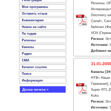
Регистрация
Регионы, ОР
Мои программы
Интернешнл,
Оставить отзыв
Discovery на
Комментарии
Canal+, Can
Nelonen (Фи
Новое на сайте
VOX (Герма
По годам
Регион:
Эс
Регионы
Источник:
Каналы
Добавил на
Радио
СМИ
31-01-2000
Каталог ссылок
Каналы
[34
Поиск
НТВ+ Наше к
Информация
Германия], 
Доска почета »
Super RTL [Г
Kuku
Регион:
Эс
Источник: