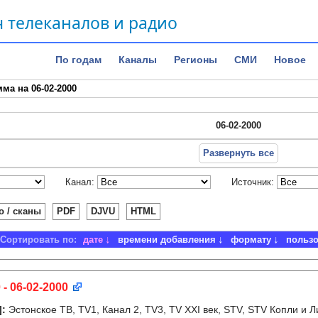
 телеканалов и радио
По годам
Каналы
Регионы
СМИ
Новое
ма на 06-02-2000
06-02-2000
Развернуть все
Канал:
Источник:
о / сканы
PDF
DJVU
HTML
Сортировать по:
дате
времени добавления
формату
польз
 - 06-02-2000
]
:
Эстонское ТВ, TV1, Канал 2, TV3, TV XXI век, STV, STV Копли и 