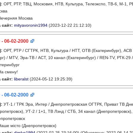
]
:
ОРТ, РТР, ТВЦ, Московия, НТВ, Культура, Телеэкспо, ТВ-6, М-1, 
сква
Вечерняя Москва
 сайт:
mityavoronin1994
(2023-12-22 21:12:10)
 - 06-02-2000
]
:
ОРТ, РТР / СГТРК, НТВ, Культура / НТТ, ОТВ (Екатеринбург), АСВ 
рг) / MTV, Эра-ТВ / АСТ, 10 канал (Екатеринбург) / REN-TV, РТК-29 
теринбург
На смену!
 сайт:
liberalst
(2024-05-12 19:25:39)
 - 06-02-2000
]
:
УТ-1 / ТРК Эра, Интер / Днепропетровская ОГТРК, Приват ТВ Дне
ропетровск), УТ-2 / 1+1, ТВ Лэнд / СТБ, 34 канал (Днепропетровск),
пропетровск
Наше місто (Днепропетровск)
 сайт:
dimlys1994
(2022-02-25 23:16:00)
(Обновлено: 2022-06-14 21