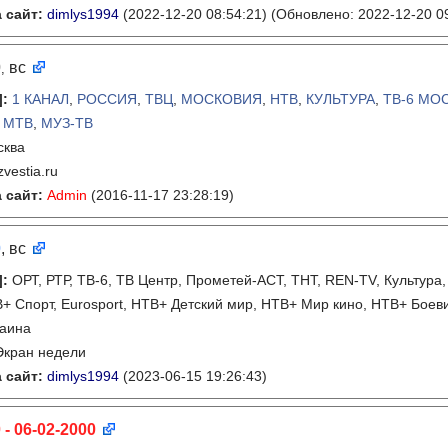
 сайт:
dimlys1994
(2022-12-20 08:54:21)
(Обновлено: 2022-12-20 09
0
вс
,
]
:
1 КАНАЛ
,
РОССИЯ
,
ТВЦ
,
МОСКОВИЯ
,
НТВ
,
КУЛЬТУРА
,
ТВ-6 МО
,
МТВ
,
МУЗ-ТВ
сква
zvestia.ru
 сайт:
Admin
(2016-11-17 23:28:19)
0
, вс
]
:
ОРТ, РТР, ТВ-6, ТВ Центр, Прометей-АСТ, ТНТ, REN-TV, Культур
+ Спорт, Eurosport, НТВ+ Детский мир, НТВ+ Мир кино, НТВ+ Боев
раина
Экран недели
 сайт:
dimlys1994
(2023-06-15 19:26:43)
 - 06-02-2000