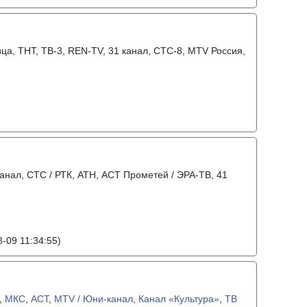
ица, ТНТ, ТВ-3, REN-TV, 31 канал, СТС-8, MTV Россия,
канал, СТС / РТК, АТН, АСТ Прометей / ЭРА-ТВ, 41
-09 11:34:55)
,
МКС
,
АСТ
,
MTV / Юни-канал
,
Канал «Культура»
,
ТВ