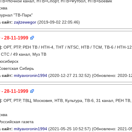
 НТВ+Ночной канал, НТВ+Спорт, НТВ+Футбол, НТВ+Боевик
сква
журнал "ТВ-Парк"
 сайт:
zajtzewegor
(2019-09-02 22:05:46)
 - 28-11-1999
]
:
ОРТ, РТР, РЕН ТВ / НТН-4, ТНТ / NTSC, НТВ / ТСМ, ТВ-6 / НТН-1
 СТС / 49 канал, Муз ТВ
восибирск
Советская Сибирь
 сайт:
mityavoronin1994
(2020-12-27 21:32:52)
(Обновлено: 2020-12
 - 28-11-1999
]
:
ОРТ, РТР, ТВЦ, Московия, НТВ, Культура, ТВ-6, 31 канал, РЕН ТВ
сква
Российская газета
 сайт:
mityavoronin1994
(2021-05-25 10:52:57)
(Обновлено: 2021-05