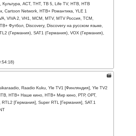
ультура, АСТ, ТНТ, ТВ 5, Life TV, НТВ, НТВ
, Cartoon Network, НТВ+ Романтика, YLE 1
VA, VIVA 2, VH1, MCM, MTV, MTV Россия, TCM,
ТВ+ Футбол, Discovery, Discovery на русском языке,
 RTL2 (Германия), SAT1 (Германия), VOX (Германия),
:54:18)
ssikaraadio, Raadio Kuku, Yle TV1 [Финляндия], Yle TV2
НТВ, НТВ+ Наше кино, НТВ+ Мир кино, РТР, ОРТ,
, RTL2 [Германия], Super RTL [Германия], SAT.1
TNT