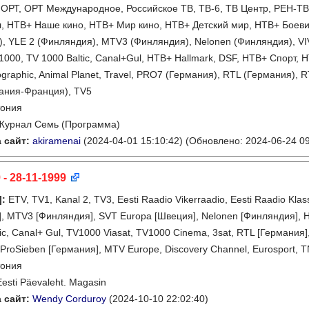
ОРТ, ОРТ Международное, Российское ТВ, ТВ-6, ТВ Центр, РЕН-ТВ, К
 НТВ+ Наше кино, НТВ+ Мир кино, НТВ+ Детский мир, НТВ+ Боевик
, YLE 2 (Финляндия), MTV3 (Финляндия), Nelonen (Финляндия), VI
1000, TV 1000 Baltic, Canal+Gul, НТВ+ Hallmark, DSF, НТВ+ Спорт, Н
ographic, Animal Planet, Travel, PRO7 (Германия), RTL (Германия),
ания-Франция), TV5
тония
Журнал Семь (Программа)
 сайт:
akiramenai
(2024-04-01 15:10:42)
(Обновлено: 2024-06-24 09
 - 28-11-1999
]
:
ETV, TV1, Kanal 2, TV3, Eesti Raadio Vikerraadio, Eesti Raadio Kla
, MTV3 [Финляндия], SVT Europa [Швеция], Nelonen [Финляндия], 
ic, Canal+ Gul, TV1000 Viasat, TV1000 Cinema, 3sat, RTL [Германия]
 ProSieben [Германия], MTV Europe, Discovery Channel, Eurosport, 
тония
Eesti Päevaleht. Magasin
 сайт:
Wendy Corduroy
(2024-10-10 22:02:40)