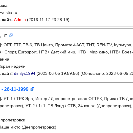
сква
zvestia.ru
 сайт:
Admin
(2016-11-17 23:28:19)
, чт
]
:
ОРТ, РТР, ТВ-6, ТВ Центр, Прометей-АСТ, ТНТ, REN-TV, Культур
+ Спорт, Eurosport, НТВ+ Детский мир, НТВ+ Мир кино, НТВ+ Боев
раина
Экран недели
 сайт:
dimlys1994
(2023-06-05 19:59:56)
(Обновлено: 2023-06-05 20
 - 26-11-1999
]
:
УТ-1 / ТРК Эра, Интер / Днепропетровская ОГТРК, Приват ТВ Дне
ропетровск), УТ-2 / 1+1, ТВ Лэнд / СТБ, 34 канал (Днепропетровск),
пропетровск
Наше місто (Днепропетровск)