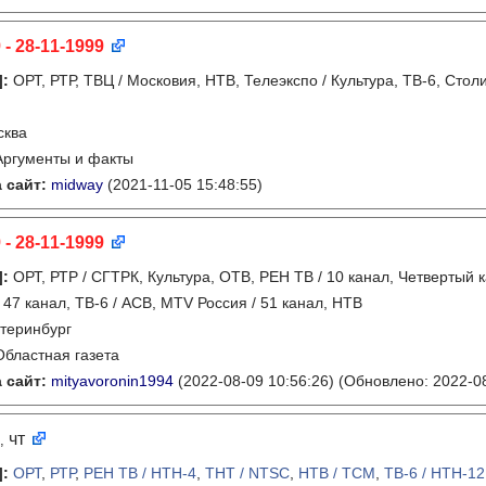
 - 28-11-1999
]
:
ОРТ, РТР, ТВЦ / Московия, НТВ, Телеэкспо / Культура, ТВ-6, Стол
сква
Аргументы и факты
 сайт:
midway
(2021-11-05 15:48:55)
 - 28-11-1999
]
:
ОРТ, РТР / СГТРК, Культура, ОТВ, РЕН ТВ / 10 канал, Четвертый 
/ 47 канал, ТВ-6 / АСВ, MTV Россия / 51 канал, НТВ
теринбург
Областная газета
 сайт:
mityavoronin1994
(2022-08-09 10:56:26)
(Обновлено: 2022-08
чт
,
]
:
ОРТ
,
РТР
,
РЕН ТВ / НТН-4
,
ТНТ / NTSC
,
НТВ / ТСМ
,
ТВ-6 / НТН-12