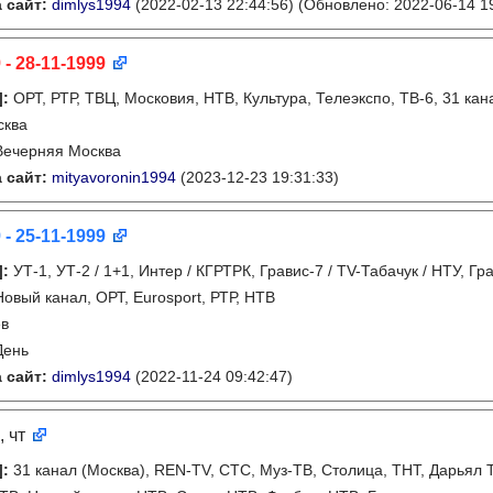
 сайт:
dimlys1994
(2022-02-13 22:44:56)
(Обновлено: 2022-06-14 19
 - 28-11-1999
]
:
ОРТ, РТР, ТВЦ, Московия, НТВ, Культура, Телеэкспо, ТВ-6, 31 ка
сква
Вечерняя Москва
 сайт:
mityavoronin1994
(2023-12-23 19:31:33)
 - 25-11-1999
]
:
УТ-1, УТ-2 / 1+1, Интер / КГРТРК, Гравис-7 / TV-Табачук / НТУ, Гр
Новый канал, ОРТ, Eurosport, РТР, НТВ
ев
День
 сайт:
dimlys1994
(2022-11-24 09:42:47)
, чт
]
:
31 канал (Москва), REN-TV, СТС, Муз-ТВ, Столица, ТНТ, Дарьял