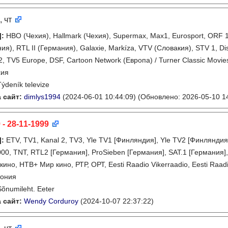
, чт
]
:
HBO (Чехия), Hallmark (Чехия), Supermax, Max1, Eurosport, ORF 1, 
ия), RTL II (Германия), Galaxie, Markíza, VTV (Словакия), STV 1, D
2, TV5 Europe, DSF, Cartoon Network (Европа) / Turner Classic Movi
хия
Týdeník televize
 сайт:
dimlys1994
(2024-06-01 10:44:09)
(Обновлено: 2026-05-10 14
 - 28-11-1999
]
:
ETV, TV1, Kanal 2, TV3, Yle TV1 [Финляндия], Yle TV2 [Финлянди
000, TNT, RTL2 [Германия], ProSieben [Германия], SAT.1 [Германия],
но, НТВ+ Мир кино, РТР, ОРТ, Eesti Raadio Vikerraadio, Eesti Raadio
тония
Sõnumileht. Eeter
 сайт:
Wendy Corduroy
(2024-10-07 22:37:22)