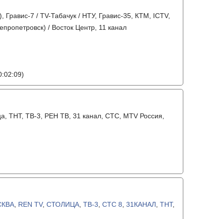
, Гравис-7 / TV-Табачук / НТУ, Гравис-35, КТМ, ICTV,
епропетровск) / Восток Центр, 11 канал
:02:09)
ца, ТНТ, ТВ-3, РЕН ТВ, 31 канал, СТС, MTV Россия,
СКВА
,
REN TV
,
СТОЛИЦА
,
ТВ-3
,
СТС 8
,
31КАНАЛ
,
ТНТ
,