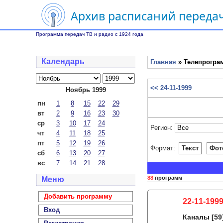
Архив расписаний передач
Программа передач ТВ и радио с 1924 года
Календарь
Главная
» Телепрограм
<< 24-11-1999
Ноябрь 1999
пн
1
8
15
22
29
вт
2
9
16
23
30
ср
3
10
17
24
Регион:
чт
4
11
18
25
пт
5
12
19
26
Формат:
Текст
Фот
сб
6
13
20
27
вс
7
14
21
28
88
программ
Меню
Добавить программу
22-11-1999
Вход
Каналы
[59