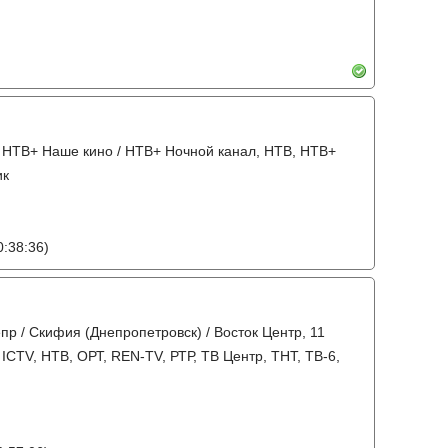
а, НТВ+ Наше кино / НТВ+ Ночной канал, НТВ, НТВ+
ик
:38:36)
пр / Скифия (Днепропетровск) / Восток Центр, 11
 ICTV, НТВ, ОРТ, REN-TV, РТР, ТВ Центр, ТНТ, ТВ-6,