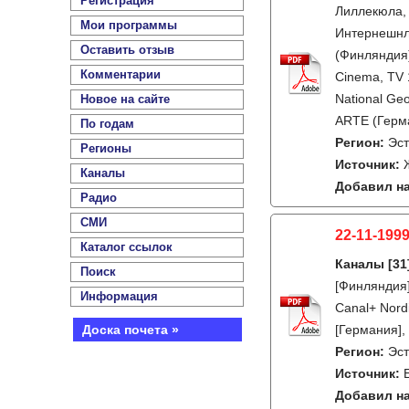
Регистрация
Лиллекюла, 
Мои программы
Интернешнл,
Оставить отзыв
(Финляндия)
Комментарии
Cinema, TV 
National Ge
Новое на сайте
ARTE (Герм
По годам
Регион:
Эс
Регионы
Источник:
Каналы
Добавил на
Радио
СМИ
22-11-1999
Каталог ссылок
Каналы
[31
Поиск
[Финляндия]
Информация
Canal+ Nord
Доска почета »
[Германия],
Регион:
Эс
Источник:
Добавил на