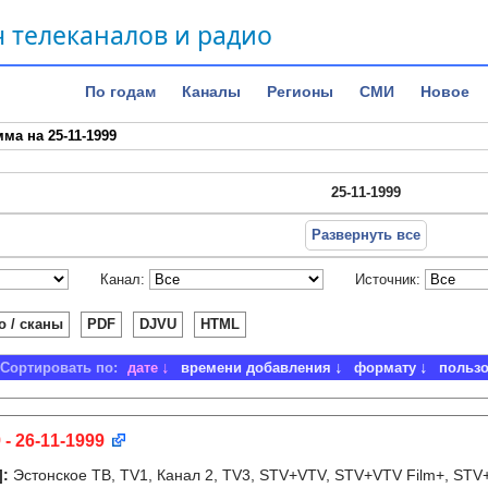
 телеканалов и радио
По годам
Каналы
Регионы
СМИ
Новое
ма на 25-11-1999
25-11-1999
Развернуть все
Канал:
Источник:
о / сканы
PDF
DJVU
HTML
Сортировать по:
дате
времени добавления
формату
польз
 - 26-11-1999
]
:
Эстонское ТВ, TV1, Канал 2, TV3, STV+VTV, STV+VTV Film+, STV