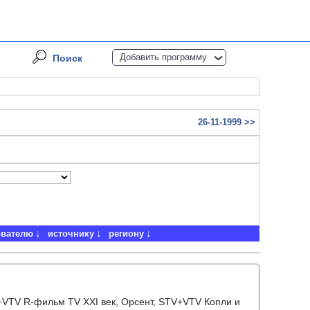
Добавить программу
Поиск
26-11-1999 >>
ователю
источнику
региону
+VTV R-фильм TV XXI век, Орсент, STV+VTV Копли и