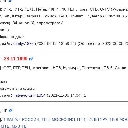
, чт
]
:
УТ-1, УТ-2 / 1+1, Интер / КГРТРК, ТЕТ / Киев, СТБ, O-TV (Украина)
, IVK, Ютар / Заграва, Тонис / НАРТ, Приват ТВ Днепр / Скифия (Дн
овск), 34 канал (Днепропетровск)
раина
Экран недели
 сайт:
dimlys1994
(2023-06-05 19:59:34)
(Обновлено: 2023-06-05 20
 - 28-11-1999
]
:
ОРТ, РТР, ТВЦ, Московия, НТВ, Культура, Телеэкспо, ТВ-6, Столи
сква
Аргументы и факты
 сайт:
mityavoronin1994
(2021-11-06 14:34:41)
чт
,
]
:
1 КАНАЛ
,
РОССИЯ
,
ТВЦ
,
МОСКОВИЯ
,
НТВ
,
КУЛЬТУРА
,
ТВ-6 МО
,
МТВ
,
МУЗ-ТВ