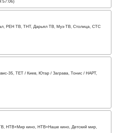
:57:06)
нал, РЕН ТВ, ТНТ, Дарьял ТВ, Муз-ТВ, Столица, СТС
авис-35, ТЕТ / Киев, Ютар / Заграва, Тонис / НАРТ,
 ТВ, НТВ+Мир кино, НТВ+Наше кино, Детский мир,