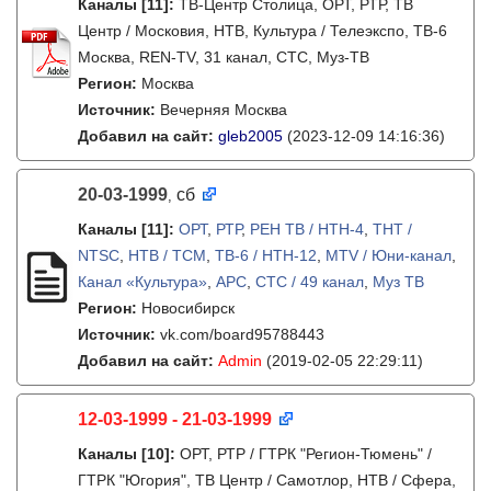
Каналы
[11]
:
ТВ-Центр Столица, ОРТ, РТР, ТВ
Центр / Московия, НТВ, Культура / Телеэкспо, ТВ-6
Москва, REN-TV, 31 канал, СТС, Муз-ТВ
Регион:
Москва
Источник:
Вечерняя Москва
Добавил на сайт:
gleb2005
(2023-12-09 14:16:36)
20-03-1999
сб
,
Каналы
[11]
:
ОРТ
,
РТР
,
РЕН ТВ / НТН-4
,
ТНТ /
NTSC
,
НТВ / ТСМ
,
ТВ-6 / НТН-12
,
MTV / Юни-канал
,
Канал «Культура»
,
АРС
,
СТС / 49 канал
,
Муз ТВ
Регион:
Новосибирск
Источник:
vk.com/board95788443
Добавил на сайт:
Admin
(2019-02-05 22:29:11)
12-03-1999 - 21-03-1999
Каналы
[10]
:
ОРТ, РТР / ГТРК "Регион-Тюмень" /
ГТРК "Югория", ТВ Центр / Самотлор, НТВ / Сфера,