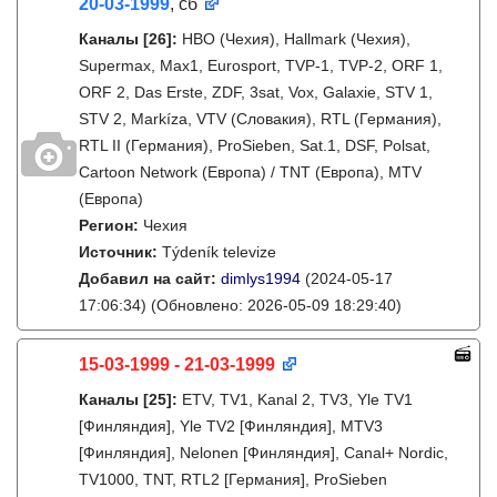
20-03-1999
, сб
Каналы
[26]
:
HBO (Чехия), Hallmark (Чехия),
Supermax, Max1, Eurosport, TVP-1, TVP-2, ORF 1,
ORF 2, Das Erste, ZDF, 3sat, Vox, Galaxie, STV 1,
STV 2, Markíza, VTV (Словакия), RTL (Германия),
RTL II (Германия), ProSieben, Sat.1, DSF, Polsat,
Cartoon Network (Европа) / TNT (Европа), MTV
(Европа)
Регион:
Чехия
Источник:
Týdeník televize
Добавил на сайт:
dimlys1994
(2024-05-17
17:06:34)
(Обновлено: 2026-05-09 18:29:40)
15-03-1999 - 21-03-1999
Каналы
[25]
:
ETV, TV1, Kanal 2, TV3, Yle TV1
[Финляндия], Yle TV2 [Финляндия], MTV3
[Финляндия], Nelonen [Финляндия], Canal+ Nordic,
TV1000, TNT, RTL2 [Германия], ProSieben