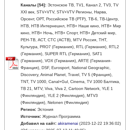
Каналы
[54]
:
Эстонское ТВ, TV1, Канал 2, TV3, TV
XXI век, STV+VTV, STV+VTV Регионы, Нарва,
Орсент, ОРТ, Российское ТВ (РТР), ТВ-6, ТВ-Центр,
НТВ, НТВ Интернешнл, НТВ+ Наше кино, НТВ+ Мир
кино, НТВ+ Ночь, НТВ+ Спорт, НТВ+ Детский мир,
РЕН-ТВ, АСТ, СТС (АСТВ), MTV Россия, ТНТ,
Культура, PRO7 (Германия), RTL (Германия), RTL2
(Германия), SUPER RTL (Германия), SAT1
(Германия), VOX (Германия), ARTE (Германия-
Франция), DSF, Eurosport, National Geographic,
Discovery, Animal Planet, Travel, TV 5 (Франция),
TNT, TV 1000, Canal+Gul, Cinema, TV 1000 Балтика,
ТВ 21, MTV, Viva, Viva 2, Cartoon Network, YLE 1
(Финляндия), YLE 2 (Финляндия), MTV3
(Финляндия), Nelonen (Финляндия)
Регион:
Эстония
Источник:
Журнал Программа
Добавил на сайт:
akiramenai
(2023-12-22 19:36:02)