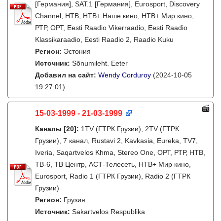
[Германия], SAT.1 [Германия], Eurosport, Discovery
Channel, НТВ, НТВ+ Наше кино, НТВ+ Мир кино,
РТР, ОРТ, Eesti Raadio Vikerraadio, Eesti Raadio
Klassikaraadio, Eesti Raadio 2, Raadio Kuku
Регион:
Эстония
Источник:
Sõnumileht. Eeter
Добавил на сайт:
Wendy Corduroy
(2024-10-05
19:27:01)
15-03-1999 - 21-03-1999
Каналы
[20]
:
1TV (ГТРК Грузии), 2TV (ГТРК
Грузии), 7 канал, Rustavi 2, Kavkasia, Eureka, TV7,
Iveria, Saqartvelos Khma, Stereo One, ОРТ, РТР, НТВ,
ТВ-6, ТВ Центр, АСТ-Телесеть, НТВ+ Мир кино,
Eurosport, Radio 1 (ГТРК Грузии), Radio 2 (ГТРК
Грузии)
Регион:
Грузия
Источник:
Sakartvelos Respublika