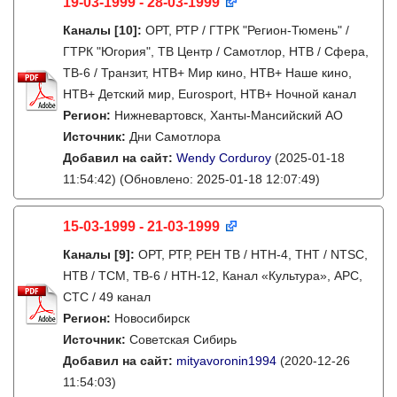
19-03-1999 - 28-03-1999
Каналы
[10]
:
ОРТ, РТР / ГТРК "Регион-Тюмень" /
ГТРК "Югория", ТВ Центр / Самотлор, НТВ / Сфера,
ТВ-6 / Транзит, НТВ+ Мир кино, НТВ+ Наше кино,
НТВ+ Детский мир, Eurosport, НТВ+ Ночной канал
Регион:
Нижневартовск, Ханты-Мансийский АО
Источник:
Дни Самотлора
Добавил на сайт:
Wendy Corduroy
(2025-01-18
11:54:42)
(Обновлено: 2025-01-18 12:07:49)
15-03-1999 - 21-03-1999
Каналы
[9]
:
ОРТ, РТР, РЕН ТВ / НТН-4, ТНТ / NTSC,
НТВ / ТСМ, ТВ-6 / НТН-12, Канал «Культура», АРС,
СТС / 49 канал
Регион:
Новосибирск
Источник:
Советская Сибирь
Добавил на сайт:
mityavoronin1994
(2020-12-26
11:54:03)