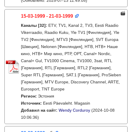
(Обновлено: 2025-07-13 11:49:05)
15-03-1999 - 21-03-1999
Каналы
[32]
:
ETV, TV1, Kanal 2, TV3, Eesti Raadio
Vikerraadio, Raadio Kuku, Yle TV1 [Финляндия], Yle
TV2 [Финляндия], MTV3 [Финляндия], SVT Europa
[Швеция], Nelonen [Финляндия], НТВ, НТВ+ Наше
кино, НТВ+ Мир кино, РТР, ОРТ, Canal+ Nordic,
Canal+ Gul, TV1000 Cinema, TV1000, 3sat, RTL
[Германия], RTL [Германия], RTL2 [Германия],
Super RTL [Германия], SAT.1 [Германия], ProSieben
[Германия], MTV Europe, Discovery Channel, ARTE,
Eurosport, TNT Europe
Регион:
Эстония
Источник:
Eesti Päevaleht. Magasin
Добавил на сайт:
Wendy Corduroy
(2024-10-08
10:06:36)