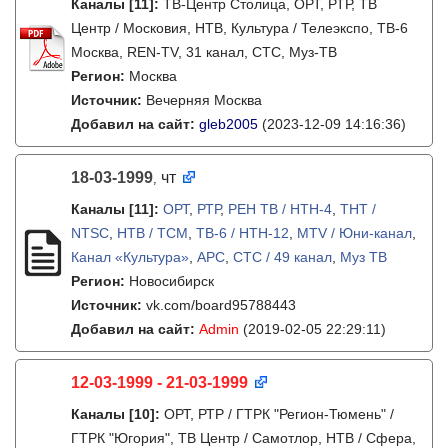
Каналы
[11]
:
ТВ-Центр Столица, ОРТ, РТР, ТВ
Центр / Московия, НТВ, Культура / Телеэкспо, ТВ-6
Москва, REN-TV, 31 канал, СТС, Муз-ТВ
Регион:
Москва
Источник:
Вечерняя Москва
Добавил на сайт:
gleb2005
(2023-12-09 14:16:36)
18-03-1999
чт
,
Каналы
[11]
:
ОРТ
,
РТР
,
РЕН ТВ / НТН-4
,
ТНТ /
NTSC
,
НТВ / ТСМ
,
ТВ-6 / НТН-12
,
MTV / Юни-канал
,
Канал «Культура»
,
АРС
,
СТС / 49 канал
,
Муз ТВ
Регион:
Новосибирск
Источник:
vk.com/board95788443
Добавил на сайт:
Admin
(2019-02-05 22:29:11)
12-03-1999 - 21-03-1999
Каналы
[10]
:
ОРТ, РТР / ГТРК "Регион-Тюмень" /
ГТРК "Югория", ТВ Центр / Самотлор, НТВ / Сфера,