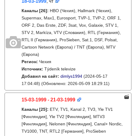
18-03-1999
, чт
Каналы
[26]
:
HBO (Чехия), Hallmark (Чехия),
Supermax, Max1, Eurosport, TVP-1, TVP-2, ORF 1,
ORF 2, Das Erste, ZDF, 3sat, Vox, Galaxie, STV 1,
STV 2, Markíza, VTV (Словакия), RTL (Германия),
RTL II (Германия), ProSieben, Sat.1, DSF, Polsat,
Cartoon Network (Европа) / TNT (Европа), MTV
(Европа)
Регион:
Чехия
Источник:
Týdeník televize
Добавил на сайт:
dimlys1994
(2024-05-17
17:04:48)
(Обновлено: 2026-05-09 18:29:11)
15-03-1999 - 21-03-1999
Каналы
[25]
:
ETV, TV1, Kanal 2, TV3, Yle TV1
[Финляндия], Yle TV2 [Финляндия], MTV3
[Финляндия], Nelonen [Финляндия], Canal+ Nordic,
TV1000, TNT, RTL2 [Германия], ProSieben