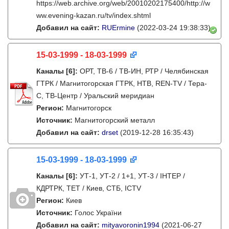
https://web.archive.org/web/20010202175400/http://w
ww.evening-kazan.ru/tv/index.shtml
Добавил на сайт:
RUErmine
(2022-03-24 19:38:33)
15-03-1999 - 18-03-1999
Каналы
[6]
:
ОРТ, ТВ-6 / ТВ-ИН, РТР / Челябинская
ГТРК / Магнитогорская ГТРК, НТВ, REN-TV / Тера-
С, ТВ-Центр / Уральский меридиан
Регион:
Магнитогорск
Источник:
Магнитогорский металл
Добавил на сайт:
drset
(2019-12-28 16:35:43)
15-03-1999 - 18-03-1999
Каналы
[6]
:
УТ-1, УТ-2 / 1+1, УТ-3 / IНТЕР /
КДРТРК, ТЕТ / Киев, СТБ, ICTV
Регион:
Киев
Источник:
Голос України
Добавил на сайт:
mityavoronin1994
(2021-06-27