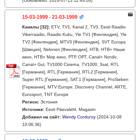
(Обновлено: 2025-07-13 11:49:05)
15-03-1999 - 21-03-1999
Каналы
[32]
:
ETV, TV1, Kanal 2, TV3, Eesti Raadio
Vikerraadio, Raadio Kuku, Yle TV1 [Финляндия], Yle
TV2 [Финляндия], MTV3 [Финляндия], SVT Europa
[Швеция], Nelonen [Финляндия], НТВ, НТВ+ Наше
кино, НТВ+ Мир кино, РТР, ОРТ, Canal+ Nordic,
Canal+ Gul, TV1000 Cinema, TV1000, 3sat, RTL
[Германия], RTL [Германия], RTL2 [Германия],
Super RTL [Германия], SAT.1 [Германия], ProSieben
[Германия], MTV Europe, Discovery Channel, ARTE,
Eurosport, TNT Europe
Регион:
Эстония
Источник:
Eesti Päevaleht. Magasin
Добавил на сайт:
Wendy Corduroy
(2024-10-08
10:06:36)