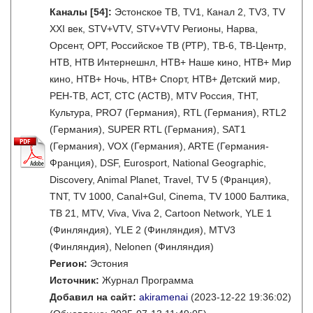
Каналы
[54]
:
Эстонское ТВ, TV1, Канал 2, TV3, TV
XXI век, STV+VTV, STV+VTV Регионы, Нарва,
Орсент, ОРТ, Российское ТВ (РТР), ТВ-6, ТВ-Центр,
НТВ, НТВ Интернешнл, НТВ+ Наше кино, НТВ+ Мир
кино, НТВ+ Ночь, НТВ+ Спорт, НТВ+ Детский мир,
РЕН-ТВ, АСТ, СТС (АСТВ), MTV Россия, ТНТ,
Культура, PRO7 (Германия), RTL (Германия), RTL2
(Германия), SUPER RTL (Германия), SAT1
(Германия), VOX (Германия), ARTE (Германия-
Франция), DSF, Eurosport, National Geographic,
Discovery, Animal Planet, Travel, TV 5 (Франция),
TNT, TV 1000, Canal+Gul, Cinema, TV 1000 Балтика,
ТВ 21, MTV, Viva, Viva 2, Cartoon Network, YLE 1
(Финляндия), YLE 2 (Финляндия), MTV3
(Финляндия), Nelonen (Финляндия)
Регион:
Эстония
Источник:
Журнал Программа
Добавил на сайт:
akiramenai
(2023-12-22 19:36:02)