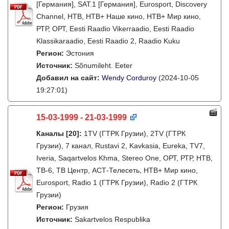
[Германия], SAT.1 [Германия], Eurosport, Discovery
Channel, НТВ, НТВ+ Наше кино, НТВ+ Мир кино,
РТР, ОРТ, Eesti Raadio Vikerraadio, Eesti Raadio
Klassikaraadio, Eesti Raadio 2, Raadio Kuku
Регион:
Эстония
Источник:
Sõnumileht. Eeter
Добавил на сайт:
Wendy Corduroy
(2024-10-05
19:27:01)
15-03-1999 - 21-03-1999
Каналы
[20]
:
1TV (ГТРК Грузии), 2TV (ГТРК
Грузии), 7 канал, Rustavi 2, Kavkasia, Eureka, TV7,
Iveria, Saqartvelos Khma, Stereo One, ОРТ, РТР, НТВ,
ТВ-6, ТВ Центр, АСТ-Телесеть, НТВ+ Мир кино,
Eurosport, Radio 1 (ГТРК Грузии), Radio 2 (ГТРК
Грузии)
Регион:
Грузия
Источник:
Sakartvelos Respublika