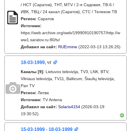
/ НСТ (Саратов), ТНТ, MTV / 2-я Садовая, ТВ-6 /
ИВК, ТВЦ / 24 канал (Саратов), СТС / Телеком ТВ
Регион:
Саратов
Источник:
https://web.archive.org/web/19990910190757/http://w
ww1.saratov.ru:80/tv/
Добавил на сайт:
RUErmine
(2022-03-13 13:26:25)
18-03-1999
, чт
Каналы
[9]
:
Lietuvos televizija, TV3, LNK, BTV,
Vilniaus televizija, TV11, Balticum, Šiaulių televizija,
Pan TV
Регион:
Литва
Источник:
TV Antena
Добавил на сайт:
Solaris4154
(2026-03-19
19:30:52)
15-03-1999 - 18-03-1999