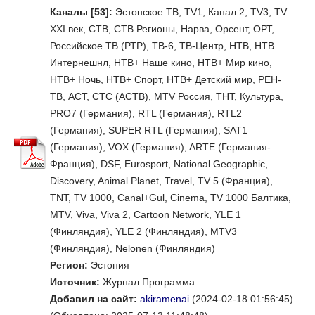
Каналы
[53]
:
Эстонское ТВ, TV1, Канал 2, TV3, TV
XXI век, СТВ, СТВ Регионы, Нарва, Орсент, ОРТ,
Российское ТВ (РТР), ТВ-6, ТВ-Центр, НТВ, НТВ
Интернешнл, НТВ+ Наше кино, НТВ+ Мир кино,
НТВ+ Ночь, НТВ+ Спорт, НТВ+ Детский мир, РЕН-
ТВ, АСТ, СТС (АСТВ), MTV Россия, ТНТ, Культура,
PRO7 (Германия), RTL (Германия), RTL2
(Германия), SUPER RTL (Германия), SAT1
(Германия), VOX (Германия), ARTE (Германия-
Франция), DSF, Eurosport, National Geographic,
Discovery, Animal Planet, Travel, TV 5 (Франция),
TNT, TV 1000, Canal+Gul, Cinema, TV 1000 Балтика,
MTV, Viva, Viva 2, Cartoon Network, YLE 1
(Финляндия), YLE 2 (Финляндия), MTV3
(Финляндия), Nelonen (Финляндия)
Регион:
Эстония
Источник:
Журнал Программа
Добавил на сайт:
akiramenai
(2024-02-18 01:56:45)