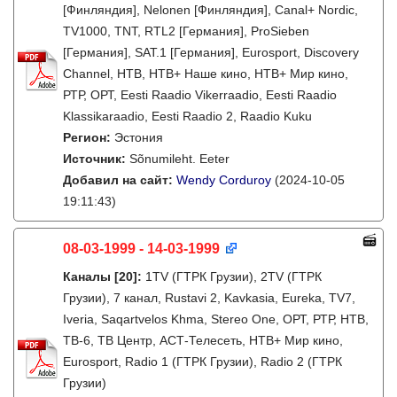
[Финляндия], Nelonen [Финляндия], Canal+ Nordic,
TV1000, TNT, RTL2 [Германия], ProSieben
[Германия], SAT.1 [Германия], Eurosport, Discovery
Channel, НТВ, НТВ+ Наше кино, НТВ+ Мир кино,
РТР, ОРТ, Eesti Raadio Vikerraadio, Eesti Raadio
Klassikaraadio, Eesti Raadio 2, Raadio Kuku
Регион:
Эстония
Источник:
Sõnumileht. Eeter
Добавил на сайт:
Wendy Corduroy
(2024-10-05
19:11:43)
08-03-1999 - 14-03-1999
Каналы
[20]
:
1TV (ГТРК Грузии), 2TV (ГТРК
Грузии), 7 канал, Rustavi 2, Kavkasia, Eureka, TV7,
Iveria, Saqartvelos Khma, Stereo One, ОРТ, РТР, НТВ,
ТВ-6, ТВ Центр, АСТ-Телесеть, НТВ+ Мир кино,
Eurosport, Radio 1 (ГТРК Грузии), Radio 2 (ГТРК
Грузии)