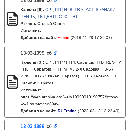
13-03-1999
сб
,
Каналы
[9]
:
ОРТ
,
РТР
,
НТВ
,
ТВ-6
,
АСТ
,
9 КАНАЛ /
REN TV
,
ТВ ЦЕНТР
,
СТС
,
ТНТ
Регион:
Старый Оскол
Источник:
Добавил на сайт:
Admin
(2016-11-29 17:23:09)
13-03-1999
сб
,
Каналы
[9]
:
ОРТ, РТР / ГТРК Саратов, НТВ, REN-TV
/ НСТ (Саратов), ТНТ, MTV / 2-я Садовая, ТВ-6 /
ИВК, ТВЦ / 24 канал (Саратов), СТС / Телеком ТВ
Регион:
Саратов
Источник:
https://web.archive.org/web/19990910190757/http://w
ww1.saratov.ru:80/tv/
Добавил на сайт:
RUErmine
(2022-03-13 13:22:49)
13-03-1999
, сб