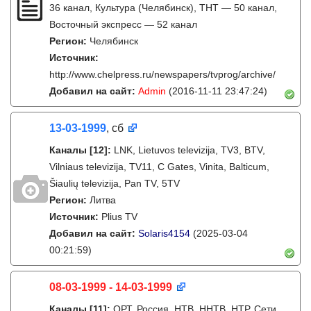
36 канал, Культура (Челябинск), ТНТ — 50 канал,
Восточный экспресс — 52 канал
Регион:
Челябинск
Источник:
http://www.chelpress.ru/newspapers/tvprog/archive/
Добавил на сайт:
Admin
(2016-11-11 23:47:24)
13-03-1999
, сб
Каналы
[12]
:
LNK, Lietuvos televizija, TV3, BTV,
Vilniaus televizija, TV11, C Gates, Vinita, Balticum,
Šiaulių televizija, Pan TV, 5TV
Регион:
Литва
Источник:
Plius TV
Добавил на сайт:
Solaris4154
(2025-03-04
00:21:59)
08-03-1999 - 14-03-1999
Каналы
[11]
:
ОРТ, Россия, НТВ, ННТВ, НТР, Сети