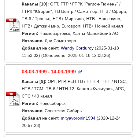
Каналы
[10]
:
ОРТ, РТР / ГТРК "Регион-Тюмень" /
ГТРК "Югория", ТВ Центр / Самотлор, НТВ / Сфера,
ТВ-6 / Транзит, НТВ+ Мир кино, НТВ+ Наше кино,
НТВ+ Детский мир, Eurosport, НТВ+ Ночной канал
Регион:
Нижневартовск, Ханты-Мансийский АО
Источник:
Дни Самотлора
Добавил на сайт:
Wendy Corduroy
(2025-01-18
11:53:02)
(Обновлено: 2025-01-18 12:08:26)
08-03-1999 - 14-03-1999
Каналы
[9]
:
ОРТ, РТР, РЕН ТВ / НТН-4, ТНТ / NTSC,
НТВ / ТСМ, ТВ-6 / НТН-12, Канал «Культура», АРС,
СТС / 49 канал
Регион:
Новосибирск
Источник:
Советская Сибирь
Добавил на сайт:
mityavoronin1994
(2020-12-24
20:57:23)