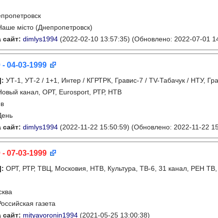
пропетровск
Наше місто (Днепропетровск)
 сайт:
dimlys1994
(2022-02-10 13:57:35)
(Обновлено: 2022-07-01 14
 - 04-03-1999
]
:
УТ-1, УТ-2 / 1+1, Интер / КГРТРК, Гравис-7 / TV-Табачук / НТУ, Гр
Новый канал, ОРТ, Eurosport, РТР, НТВ
ев
День
 сайт:
dimlys1994
(2022-11-22 15:50:59)
(Обновлено: 2022-11-22 15
 - 07-03-1999
]
:
ОРТ, РТР, ТВЦ, Московия, НТВ, Культура, ТВ-6, 31 канал, РЕН ТВ
сква
Российская газета
 сайт:
mityavoronin1994
(2021-05-25 13:00:38)