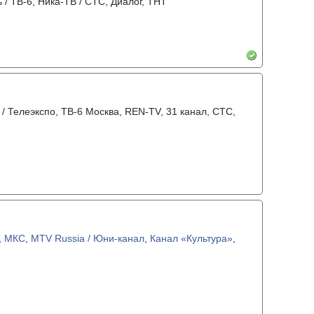
 / ТВ-6, Ника-ТВ / СТС, Диалог, ТНТ
 / Телеэкспо, ТВ-6 Москва, REN-TV, 31 канал, СТС,
,
МКС
,
MTV Russia / Юни-канал
,
Канал «Культура»
,