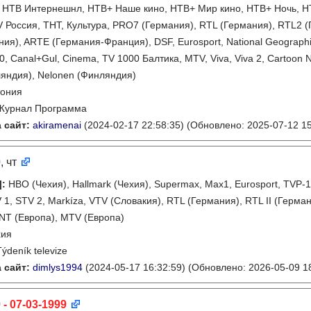
 НТВ Интернешнл, НТВ+ Наше кино, НТВ+ Мир кино, НТВ+ Ночь, Н
 Россия, ТНТ, Культура, PRO7 (Германия), RTL (Германия), RTL2 
ия), ARTE (Германия-Франция), DSF, Eurosport, National Geographic,
0, Canal+Gul, Cinema, TV 1000 Балтика, MTV, Viva, Viva 2, Cartoon
яндия), Nelonen (Финляндия)
тония
Журнал Программа
 сайт:
akiramenai
(2024-02-17 22:58:35)
(Обновлено: 2025-07-12 15
9
, чт
]
:
HBO (Чехия), Hallmark (Чехия), Supermax, Max1, Eurosport, TVP-1,
 1, STV 2, Markíza, VTV (Словакия), RTL (Германия), RTL II (Германи
TNT (Европа), MTV (Европа)
хия
Týdeník televize
 сайт:
dimlys1994
(2024-05-17 16:32:59)
(Обновлено: 2026-05-09 18
 - 07-03-1999