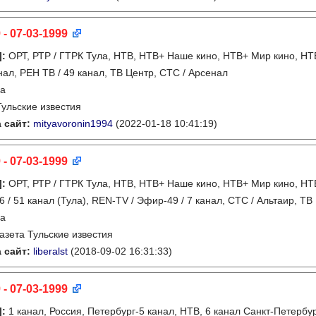
 - 07-03-1999
]
:
ОРТ, РТР / ГТРК Тула, НТВ, НТВ+ Наше кино, НТВ+ Мир кино, НТВ
анал, РЕН ТВ / 49 канал, ТВ Центр, СТС / Арсенал
ла
Тульские известия
 сайт:
mityavoronin1994
(2022-01-18 10:41:19)
 - 07-03-1999
]
:
ОРТ, РТР / ГТРК Тула, НТВ, НТВ+ Наше кино, НТВ+ Мир кино, НТВ
6 / 51 канал (Тула), REN-TV / Эфир-49 / 7 канал, СТС / Альтаир, ТВ
ла
газета Тульские известия
 сайт:
liberalst
(2018-09-02 16:31:33)
 - 07-03-1999
]
:
1 канал, Россия, Петербург-5 канал, НТВ, 6 канал Санкт-Петербу