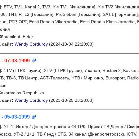
]
:
ETV, TV1, Kanal 2, TV3, Yle TV1 [Финляндия], Yle TV2 [Финлянди
000, TNT, RTL2 [Германия], ProSieben [Германия], SAT.1 [Германия]
о, РТР, ОРТ, Eesti Raadio Vikerraadio, Eesti Raadio Klassikaraadio, 
тония
Sõnumileht. Eeter
 сайт:
Wendy Corduroy
(2024-10-04 22:20:03)
 - 07-03-1999
]
:
1TV (ГТРК Грузии), 2TV (ГТРК Грузии), 7 канал, Rustavi 2, Kavkasi
ТВ, ТВ-6, ТВ Центр, АСТ-Телесеть, НТВ+ Мир кино, Eurosport, Radio 
зия
Sakartvelos Respublika
 сайт:
Wendy Corduroy
(2023-10-25 23:28:03)
 - 05-03-1999
]
:
УТ-1, Интер / Днепропетровская ОГТРК, Приват ТВ Днепр / Скифи
овск), УТ-2 / 1+1, ТВ Лэнд / СТБ, 34 канал (Днепропетровск), ICTV,