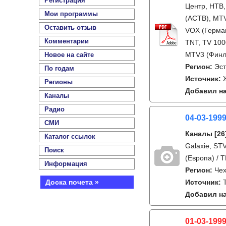
Регистрация
Центр, НТВ,
Мои программы
(АСТВ), MTV
Оставить отзыв
VOX (Герман
Комментарии
TNT, TV 100
MTV3 (Финл
Новое на сайте
Регион:
Эс
По годам
Источник:
Регионы
Добавил на
Каналы
Радио
04-03-199
СМИ
Каналы
[26
Каталог ссылок
Galaxie, STV
Поиск
(Европа) / 
Информация
Регион:
Че
Доска почета »
Источник:
Добавил на
01-03-1999