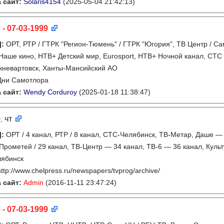
 сайт:
Solaris4154
(2025-05-04 21:42:13)
 - 07-03-1999
]
:
ОРТ, РТР / ГТРК "Регион-Тюмень" / ГТРК "Югория", ТВ Центр / С
Наше кино, НТВ+ Детский мир, Eurosport, НТВ+ Ночной канал, СТС
невартовск, Ханты-Мансийский АО
Дни Самотлора
 сайт:
Wendy Corduroy
(2025-01-18 11:38:47)
9
чт
,
]
:
ОРТ / 4 канал, РТР / 8 канал, СТС-Челябинск, ТВ-Метар, Даше —
Прометей / 29 канал, ТВ-Центр — 34 канал, ТВ-6 — 36 канал, Куль
лябинск
http://www.chelpress.ru/newspapers/tvprog/archive/
 сайт:
Admin
(2016-11-11 23:47:24)
 - 07-03-1999