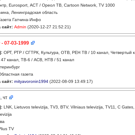
нтр, Eurosport, АСТ / Ореол ТВ, Cartoon Network, TV 1000
чина, Ленинградская область
Газета Гатчина-Инфо
 сайт:
Admin
(2020-12-27 21:52:21)
 - 07-03-1999
]
:
ОРТ, РТР / СГТРК, Культура, ОТВ, РЕН ТВ / 10 канал, Четвертый 
 47 канал, ТВ-6 / АСВ, НТВ / 51 канал
теринбург
Областная газета
 сайт:
mityavoronin1994
(2022-08-09 13:49:17)
9
, чт
]
:
LNK, Lietuvos televizija, TV3, BTV, Vilniaus televizija, TV11, C Gates, 
evizija
ва
Plius TV