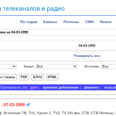
 телеканалов и радио
По годам
Каналы
Регионы
СМИ
Новое
ма на 04-03-1999
04-03-1999
Развернуть все
Канал:
Источник:
о / сканы
PDF
DJVU
HTML
Сортировать по:
дате
времени добавления
формату
польз
 - 07-03-1999
]
:
Эстонское ТВ, TV1, Канал 2, TV3, TV XXI век, СТВ, СТВ Регионы, 