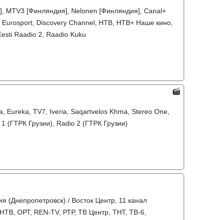
я], MTV3 [Финляндия], Nelonen [Финляндия], Canal+
, Eurosport, Discovery Channel, НТВ, НТВ+ Наше кино,
Eesti Raadio 2, Raadio Kuku
a, Eureka, TV7, Iveria, Saqartvelos Khma, Stereo One,
1 (ГТРК Грузии), Radio 2 (ГТРК Грузии)
я (Днепропетровск) / Восток Центр, 11 канал
 НТВ, ОРТ, REN-TV, РТР, ТВ Центр, ТНТ, ТВ-6,