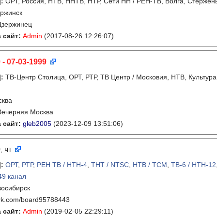
]
:
ОРТ, Россия, НТВ, ННТВ, НТР, Сети НН / РЕН-ТВ, Волга, Стержень
ржинск
Дзержинец
 сайт:
Admin
(2017-08-26 12:26:07)
 - 07-03-1999
]
:
ТВ-Центр Столица, ОРТ, РТР, ТВ Центр / Московия, НТВ, Культура
сква
Вечерняя Москва
 сайт:
gleb2005
(2023-12-09 13:51:06)
9
чт
,
]
:
ОРТ
,
РТР
,
РЕН ТВ / НТН-4
,
ТНТ / NTSC
,
НТВ / ТСМ
,
ТВ-6 / НТН-12
49 канал
восибирск
vk.com/board95788443
 сайт:
Admin
(2019-02-05 22:29:11)