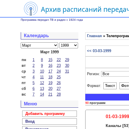
Архив расписаний передач
Программа передач ТВ и радио с 1924 года
Календарь
Главная
» Телепрограм
<< 03-03-1999
Март 1999
пн
1
8
15
22
29
вт
2
9
16
23
30
ср
3
10
17
24
31
Регион:
чт
4
11
18
25
пт
5
12
19
26
Формат:
Текст
Фот
сб
6
13
20
27
вс
7
14
21
28
90
программ
Меню
Добавить программу
01-03-1999
Вход
Каналы
[53