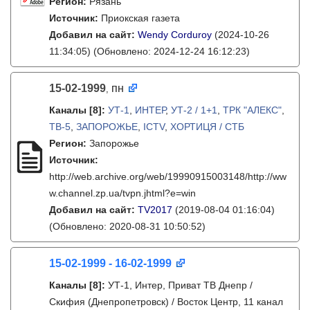
Регион:
Рязань
Источник:
Приокская газета
Добавил на сайт:
Wendy Corduroy
(2024-10-26
11:34:05)
(Обновлено: 2024-12-24 16:12:23)
15-02-1999
пн
,
Каналы
[8]
:
УТ-1
,
ИНТЕР
,
УТ-2 / 1+1
,
ТРК "АЛЕКС"
,
ТВ-5
,
ЗАПОРОЖЬЕ
,
ICTV
,
ХОРТИЦЯ / СТБ
Регион:
Запорожье
Источник:
http://web.archive.org/web/19990915003148/http://ww
w.channel.zp.ua/tvpn.jhtml?e=win
Добавил на сайт:
TV2017
(2019-08-04 01:16:04)
(Обновлено: 2020-08-31 10:50:52)
15-02-1999 - 16-02-1999
Каналы
[8]
:
УТ-1, Интер, Приват ТВ Днепр /
Скифия (Днепропетровск) / Восток Центр, 11 канал