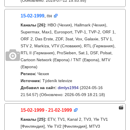
(Обновлено: 2025-07-12 15:53:55)
15-02-1999
, пн
Каналы
[26]
:
HBO (Чехия), Hallmark (Чехия),
Supermax, Max1, Eurosport, TVP-1, TVP-2, ORF 1,
ORF 2, Das Erste, ZDF, 3sat, Vox, Galaxie, STV 1,
STV 2, Markíza, VTV (Словакия), RTL (Германия),
RTL II (Германия), ProSieben, Sat.1, DSF, Polsat,
Cartoon Network (Европа) / TNT (Европа), MTV
(Европа)
Регион:
Чехия
Источник:
Týdeník televize
Добавил на сайт:
dimlys1994
(2024-05-16
21:54:57)
(Обновлено: 2026-05-09 18:21:18)
15-02-1999 - 21-02-1999
Каналы
[25]
:
ETV, TV1, Kanal 2, TV3, Yle TV1
[Финляндия], Yle TV2 [Финляндия], MTV3