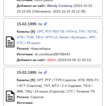
Источник:
Kviris palitra
Добавил на сайт:
Wendy Corduroy
(2023-10-24
18:10:26)
(Обновлено: 2023-10-24 18:12:38)
15-02-1999
пн
,
Каналы
[9]
:
ОРТ
,
РТР
,
РЕН ТВ / НТН-4
,
ТНТ / NTSC
,
НТВ / ТСМ
,
ТВ-6 / НТН-12
,
Канал «Культура»
,
АРС
,
СТС / 49 канал
Регион:
Новосибирск
Источник:
vk.com/board95788443
Добавил на сайт:
Admin
(2019-02-05 22:29:11)
15-02-1999
пн
,
Каналы
[9]
:
ОРТ, РТР / ГТРК Саратов, НТВ, REN-TV
/ НСТ (Саратов), ТНТ, MTV / 2-я Садовая, ТВ-6 /
ИВК, ТВЦ / 24 канал (Саратов), СТС / Телеком ТВ
Регион:
Саратов
Источник: