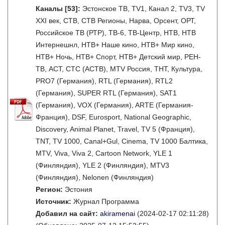
Каналы
[53]
:
Эстонское ТВ, TV1, Канал 2, TV3, TV
XXI век, СТВ, СТВ Регионы, Нарва, Орсент, ОРТ,
Российское ТВ (РТР), ТВ-6, ТВ-Центр, НТВ, НТВ
Интернешнл, НТВ+ Наше кино, НТВ+ Мир кино,
НТВ+ Ночь, НТВ+ Спорт, НТВ+ Детский мир, РЕН-
ТВ, АСТ, СТС (АСТВ), MTV Россия, ТНТ, Культура,
PRO7 (Германия), RTL (Германия), RTL2
(Германия), SUPER RTL (Германия), SAT1
(Германия), VOX (Германия), ARTE (Германия-
Франция), DSF, Eurosport, National Geographic,
Discovery, Animal Planet, Travel, TV 5 (Франция),
TNT, TV 1000, Canal+Gul, Cinema, TV 1000 Балтика,
MTV, Viva, Viva 2, Cartoon Network, YLE 1
(Финляндия), YLE 2 (Финляндия), MTV3
(Финляндия), Nelonen (Финляндия)
Регион:
Эстония
Источник:
Журнал Программа
Добавил на сайт:
akiramenai
(2024-02-17 02:11:28)