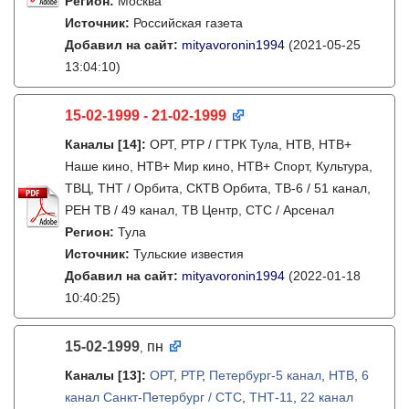
Регион:
Москва
Источник:
Российская газета
Добавил на сайт:
mityavoronin1994
(2021-05-25
13:04:10)
15-02-1999 - 21-02-1999
Каналы
[14]
:
ОРТ, РТР / ГТРК Тула, НТВ, НТВ+
Наше кино, НТВ+ Мир кино, НТВ+ Спорт, Культура,
ТВЦ, ТНТ / Орбита, СКТВ Орбита, ТВ-6 / 51 канал,
РЕН ТВ / 49 канал, ТВ Центр, СТС / Арсенал
Регион:
Тула
Источник:
Тульские известия
Добавил на сайт:
mityavoronin1994
(2022-01-18
10:40:25)
15-02-1999
пн
,
Каналы
[13]
:
ОРТ
,
РТР
,
Петербург-5 канал
,
НТВ
,
6
канал Санкт-Петербург / СТС
,
ТНТ-11
,
22 канал