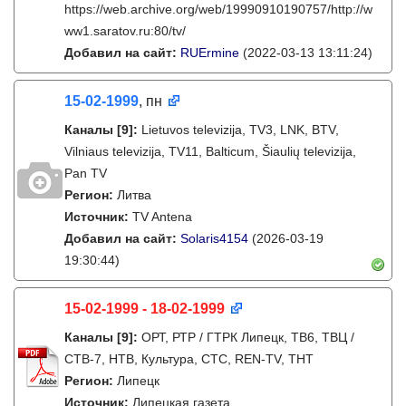
https://web.archive.org/web/19990910190757/http://w
ww1.saratov.ru:80/tv/
Добавил на сайт:
RUErmine
(2022-03-13 13:11:24)
15-02-1999
, пн
Каналы
[9]
:
Lietuvos televizija, TV3, LNK, BTV,
Vilniaus televizija, TV11, Balticum, Šiaulių televizija,
Pan TV
Регион:
Литва
Источник:
TV Antena
Добавил на сайт:
Solaris4154
(2026-03-19
19:30:44)
15-02-1999 - 18-02-1999
Каналы
[9]
:
ОРТ, РТР / ГТРК Липецк, ТВ6, ТВЦ /
СТВ-7, НТВ, Культура, СТС, REN-TV, ТНТ
Регион:
Липецк
Источник:
Липецкая газета