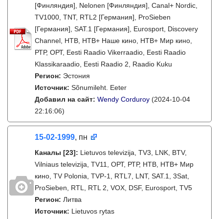
[Финляндия], Nelonen [Финляндия], Canal+ Nordic,
TV1000, TNT, RTL2 [Германия], ProSieben
[Германия], SAT.1 [Германия], Eurosport, Discovery
Channel, НТВ, НТВ+ Наше кино, НТВ+ Мир кино,
РТР, ОРТ, Eesti Raadio Vikerraadio, Eesti Raadio
Klassikaraadio, Eesti Raadio 2, Raadio Kuku
Регион:
Эстония
Источник:
Sõnumileht. Eeter
Добавил на сайт:
Wendy Corduroy
(2024-10-04
22:16:06)
15-02-1999
, пн
Каналы
[23]
:
Lietuvos televizija, TV3, LNK, BTV,
Vilniaus televizija, TV11, ОРТ, РТР, НТВ, НТВ+ Мир
кино, TV Polonia, TVP-1, RTL7, LNT, SAT.1, 3Sat,
ProSieben, RTL, RTL 2, VOX, DSF, Eurosport, TV5
Регион:
Литва
Источник:
Lietuvos rytas