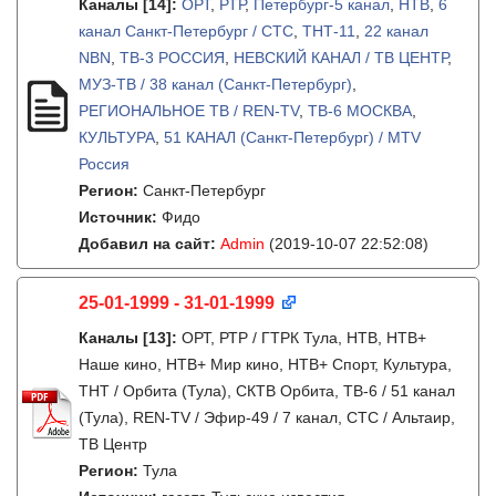
Каналы
[14]
:
ОРТ
,
РТР
,
Петербург-5 канал
,
НТВ
,
6
канал Санкт-Петербург / СТС
,
ТНТ-11
,
22 канал
NBN
,
ТВ-3 РОССИЯ
,
НЕВСКИЙ КАНАЛ / ТВ ЦЕНТР
,
МУЗ-ТВ / 38 канал (Санкт-Петербург)
,
РЕГИОНАЛЬНОЕ ТВ / REN-TV
,
ТВ-6 МОСКВА
,
КУЛЬТУРА
,
51 КАНАЛ (Санкт-Петербург) / MTV
Россия
Регион:
Санкт-Петербург
Источник:
Фидо
Добавил на сайт:
Admin
(2019-10-07 22:52:08)
25-01-1999 - 31-01-1999
Каналы
[13]
:
ОРТ, РТР / ГТРК Тула, НТВ, НТВ+
Наше кино, НТВ+ Мир кино, НТВ+ Спорт, Культура,
ТНТ / Орбита (Тула), СКТВ Орбита, ТВ-6 / 51 канал
(Тула), REN-TV / Эфир-49 / 7 канал, СТС / Альтаир,
ТВ Центр
Регион:
Тула