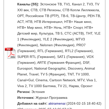
Каналы
[55]
:
Эстонское ТВ, TV1, Канал 2, TV3, TV
XXI век, СТВ, СТВ Регионы, СТВ Копли Лиллекюла,
ОРТ, Российское ТВ (РТР), ТВ-6, ТВ-Центр, РЕН-ТВ,
АСТ, НТВ, НТВ Интернешнл, НТВ+ Наше кино,
НТВ+ Мир кино, НТВ+ Ночь, НТВ+ Спорт, НТВ+
Детский мир, Культура, ТВ 5, СТС (АСТВ), ТНТ, YLE
1 (Финляндия), YLE 2 (Финляндия), MTV3
(Финляндия), Nelonen (Финляндия), PRO7
(Германия), RTL (Германия), RTL2 (Германия),
SUPER RTL (Германия), SAT1 (Германия), VOX
(Германия), ARTE (Германия-Франция), DSF,
Eurosport, National Geographic, Discovery, Animal
Planet, Travel, TV 5 (Франция), TNT, TV 1000,
Canal+Gul, Cinema, Cartoon Network, MTV, Viva 1,
Viva 2, TV 1000 Балтика, TV 21, Нарва, Орсент
Регион:
Эстония
Источник:
Журнал Программа
Добавил на сайт:
akiramenai
(2024-02-15 18:40:42)