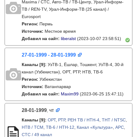
Maxima / СТС, Авто-ТВ / ТВ-Центр, Урал-Информ-
ТВ / REN-TV, Урал-Информ-ТВ (25 канал) /
Eurosport
Регион:
Пермь
Источник:
Местное время
Добавил на сайт:
liberalst
(2023-10-07 23:58:51)
27-01-1999 - 28-01-1999
Каналы
[9]
:
УзТВ-1, Ëшлар, Тошкент, УзТВ-4, 30-й
канал (Узбекистан), ОРТ, РТР, НТВ, ТВ-6
Регион:
Узбекистан
Источник:
Ватанпарвар
Добавил на сайт:
Maxim99
(2023-06-25 15:47:11)
28-01-1999
чт
,
Каналы
[9]
:
ОРТ
,
РТР
,
РЕН ТВ / НТН-4
,
ТНТ / NTSC
,
НТВ / ТСМ
,
ТВ-6 / НТН-12
,
Канал «Культура»
,
АРС
,
СТС / 49 канал