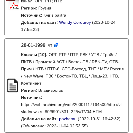
канал, ОРТ, РТР, НТВ
Регион:
Грузия
Источник:
Kviris palitra
Добавил на сайт:
Wendy Corduroy
(2023-10-24
17:55:23)
28-01-1999
чт
,
Каналы
[10]
:
ОРТ, РТР / ПТР, РВК / УТВ / Тройс /
ПКТВ / Прометей-АСТ / Восток-ТВ / REN-TV, ОТВ-
Прим / НТВ / ПТР-6, СТС-Восход, ТНТ / MTV Россия
/ New Wave, ТВ6 / Восток-ТВ, ТВЦ / Лица-23, НТВ,
Континент
Регион:
Владивосток
Источник:
https://web.archive.org/web/20001117164500/http://vl.
vladnews.ru:80/9901/531_22/tv/TV04.HTM
Добавил на сайт:
pozhemu
(2022-10-31 16:42:32)
(Обновлено: 2022-11-04 02:53:55)