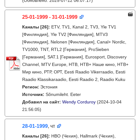
(Обновлено: 2025-07-12 06:07:17)
25-01-1999 - 31-01-1999
Каналы
[26]
:
ETV, TV1, Kanal 2, TV3, Yle TV1
[Финляндия], Yle TV2 [Финляндия], MTV3
[Финляндия], Nelonen [Финляндия], Canal+ Nordic,
TV1000, TNT, RTL2 [Германия], ProSieben
[Германия], SAT.1 [Германия], Eurosport, Discovery
Channel, MTV Europe, НТВ, НТВ+ Наше кино, НТВ+
Мир кино, РТР, ОРТ, Eesti Raadio Vikerraadio, Eesti
Raadio Klassikaraadio, Eesti Raadio 2, Raadio Kuku
Регион:
Эстония
Источник:
Sõnumileht. Eeter
Добавил на сайт:
Wendy Corduroy
(2024-10-04
21:56:05)
28-01-1999
, чт
Каналы
[26]
:
HBO (Чехия), Hallmark (Чехия),