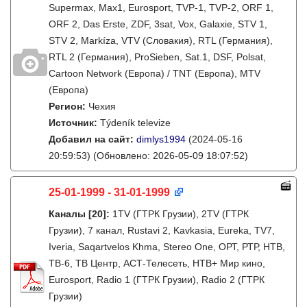
Supermax, Max1, Eurosport, TVP-1, TVP-2, ORF 1,
ORF 2, Das Erste, ZDF, 3sat, Vox, Galaxie, STV 1,
STV 2, Markíza, VTV (Словакия), RTL (Германия),
RTL 2 (Германия), ProSieben, Sat.1, DSF, Polsat,
Cartoon Network (Европа) / TNT (Европа), MTV
(Европа)
Регион:
Чехия
Источник:
Týdeník televize
Добавил на сайт:
dimlys1994
(2024-05-16
20:59:53)
(Обновлено: 2026-05-09 18:07:52)
25-01-1999 - 31-01-1999
Каналы
[20]
:
1TV (ГТРК Грузии), 2TV (ГТРК
Грузии), 7 канал, Rustavi 2, Kavkasia, Eureka, TV7,
Iveria, Saqartvelos Khma, Stereo One, ОРТ, РТР, НТВ,
ТВ-6, ТВ Центр, АСТ-Телесеть, НТВ+ Мир кино,
Eurosport, Radio 1 (ГТРК Грузии), Radio 2 (ГТРК
Грузии)