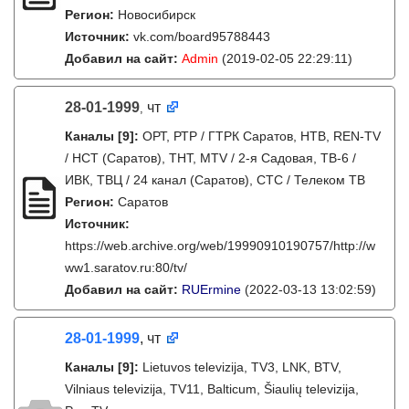
Регион:
Новосибирск
Источник:
vk.com/board95788443
Добавил на сайт:
Admin
(2019-02-05 22:29:11)
28-01-1999
чт
,
Каналы
[9]
:
ОРТ, РТР / ГТРК Саратов, НТВ, REN-TV
/ НСТ (Саратов), ТНТ, MTV / 2-я Садовая, ТВ-6 /
ИВК, ТВЦ / 24 канал (Саратов), СТС / Телеком ТВ
Регион:
Саратов
Источник:
https://web.archive.org/web/19990910190757/http://w
ww1.saratov.ru:80/tv/
Добавил на сайт:
RUErmine
(2022-03-13 13:02:59)
28-01-1999
, чт
Каналы
[9]
:
Lietuvos televizija, TV3, LNK, BTV,
Vilniaus televizija, TV11, Balticum, Šiaulių televizija,