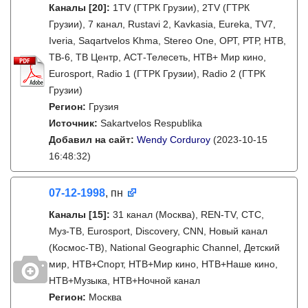
Каналы
[20]
:
1TV (ГТРК Грузии), 2TV (ГТРК
Грузии), 7 канал, Rustavi 2, Kavkasia, Eureka, TV7,
Iveria, Saqartvelos Khma, Stereo One, ОРТ, РТР, НТВ,
ТВ-6, ТВ Центр, АСТ-Телесеть, НТВ+ Мир кино,
Eurosport, Radio 1 (ГТРК Грузии), Radio 2 (ГТРК
Грузии)
Регион:
Грузия
Источник:
Sakartvelos Respublika
Добавил на сайт:
Wendy Corduroy
(2023-10-15
16:48:32)
07-12-1998
, пн
Каналы
[15]
:
31 канал (Москва), REN-TV, СТС,
Муз-ТВ, Eurosport, Discovery, CNN, Новый канал
(Космос-ТВ), National Geographic Channel, Детский
мир, НТВ+Спорт, НТВ+Мир кино, НТВ+Наше кино,
НТВ+Музыка, НТВ+Ночной канал
Регион:
Москва