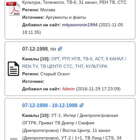
Культура, Телеэкспо, ТВ-6, 31 канал, РЕН ТВ, СТС
Регион:
Москва
Источник:
Аргументы и факты
Добавил на сайт:
mityavoronin1994
(2021-11-05
18:11:35)
07-12-1998
пн
,
Каналы
[10]
:
ОРТ
,
РТР
,
НТВ
,
ТВ-6
,
АСТ
,
9 КАНАЛ /
REN TV
,
ТВ ЦЕНТР
,
СТС
,
ТНТ
,
КУЛЬТУРА
Регион:
Старый Оскол
Источник:
Добавил на сайт:
Admin
(2016-11-29 17:23:09)
07-12-1998 - 10-12-1998
Каналы
[10]
:
УТ-1, Интер / Днепропетровская
ОГТРК, Приват ТВ Днепр / Скифия
(Днепропетровск) / Восток Центр, 11 канал
(Днепропетровск), УТ-2 / 1+1, ТВ Лэнд / СТБ, 34