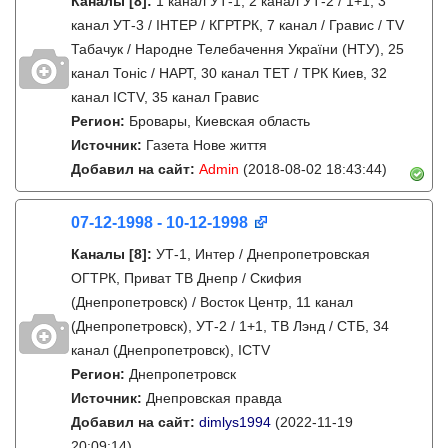
Каналы
[8]
:
1 канал УТ-1, 2 канал УТ-2 / 1+1, 3
канал УТ-3 / IНТЕР / КГРТРК, 7 канал / Гравис / TV
Табачук / Народне Телебачення України (НТУ), 25
канал Тонiс / НАРТ, 30 канал ТЕТ / ТРК Киев, 32
канал ICTV, 35 канал Гравис
Регион:
Бровары, Киевская область
Источник:
Газета Нове життя
Добавил на сайт:
Admin
(2018-08-02 18:43:44)
07-12-1998 - 10-12-1998
Каналы
[8]
:
УТ-1, Интер / Днепропетровская
ОГТРК, Приват ТВ Днепр / Скифия
(Днепропетровск) / Восток Центр, 11 канал
(Днепропетровск), УТ-2 / 1+1, ТВ Лэнд / СТБ, 34
канал (Днепропетровск), ICTV
Регион:
Днепропетровск
Источник:
Днепровская правда
Добавил на сайт:
dimlys1994
(2022-11-19
20:09:14)