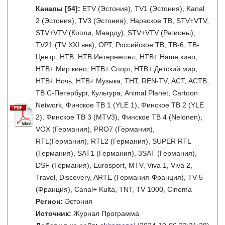
Каналы
[54]
:
ETV (Эстония), TV1 (Эстония), Kanal
2 (Эстония), TV3 (Эстония), Нарвское ТВ, STV+VTV,
STV+VTV (Копли, Маарду), STV+VTV (Регионы),
TV21 (TV XXI век), ОРТ, Российское ТВ, ТВ-6, ТВ-
Центр, НТВ, НТВ Интернешнл, НТВ+ Наше кино,
НТВ+ Мир кино, НТВ+ Спорт, НТВ+ Детский мир,
НТВ+ Ночь, НТВ+ Музыка, ТНТ, REN-TV, АСТ, АСТВ,
ТВ С-Петербург, Культура, Animal Planet, Cartoon
Network, Финское ТВ 1 (YLE 1), Финское ТВ 2 (YLE
2), Финское ТВ 3 (MTV3), Финское ТВ 4 (Nelonen),
VOX (Германия), PRO7 (Германия),
RTL(Германия), RTL2 (Германия), SUPER RTL
(Германия), SAT1 (Германия), 3SAT (Германия),
DSF (Германия), Eurosport, MTV, Viva 1, Viva 2,
Travel, Discovery, ARTE (Германия-Франция), TV 5
(Франция), Canal+ Kulta, TNT, TV 1000, Cinema
Регион:
Эстония
Источник:
Журнал Программа