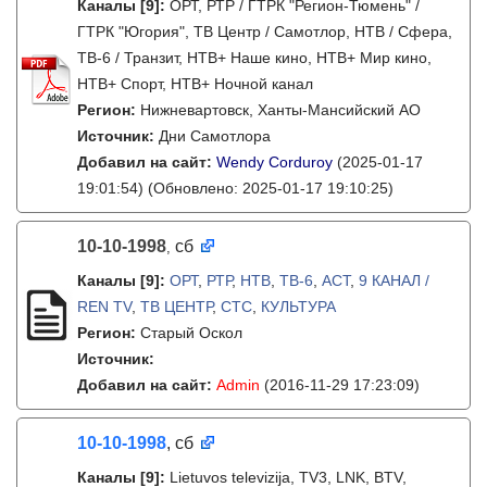
Каналы
[9]
:
ОРТ, РТР / ГТРК "Регион-Тюмень" /
ГТРК "Югория", ТВ Центр / Самотлор, НТВ / Сфера,
ТВ-6 / Транзит, НТВ+ Наше кино, НТВ+ Мир кино,
НТВ+ Спорт, НТВ+ Ночной канал
Регион:
Нижневартовск, Ханты-Мансийский АО
Источник:
Дни Самотлора
Добавил на сайт:
Wendy Corduroy
(2025-01-17
19:01:54)
(Обновлено: 2025-01-17 19:10:25)
10-10-1998
сб
,
Каналы
[9]
:
ОРТ
,
РТР
,
НТВ
,
ТВ-6
,
АСТ
,
9 КАНАЛ /
REN TV
,
ТВ ЦЕНТР
,
СТС
,
КУЛЬТУРА
Регион:
Старый Оскол
Источник:
Добавил на сайт:
Admin
(2016-11-29 17:23:09)
10-10-1998
, сб
Каналы
[9]
:
Lietuvos televizija, TV3, LNK, BTV,