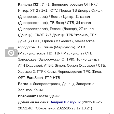
Каналы
[32]
:
УТ-1, Днепропетровская ОГТРК /
Интер, УТ-2 / 1+1, ICTV, Приват ТВ Днепр / Скифия
(Днепропетровск) / Восток Центр, 11 канал
(Днепропетровск), ТВ-Лэнд / СТБ, 34 канал
(Днепропетровск), Регион (Донецк), 27 канал
(Донецк), СКЭТ, 7х7 Донецк, ТРК Украина, ТРК
Донецк / СТБ, Орион (Макеевка), Макеевское
городское ТВ, Сигма (Мариуполь), МТВ
(Мариупольское ТВ), ТВ-7 Мариуполь / СТБ,
Запорожье (Запорожская ОГТРК), Тонис-центр /
АТН (Харьков), АТВК, Simon, Орион (Харьков) / СТБ,
Харьков-2, ГТРК Крым, Черноморская ТРК, Жиса,
ОРТ, EuroSport, РТР, НТВ
Регион:
Днепропетровск, Донецк, Запорожье,
Харьков, Крым
Источник:
Газета "День"
Добавил на сайт:
Андрей Шовкун02
(2022-10-26
20:52:46)
(Обновлено: 2022-10-29 17:10:24)