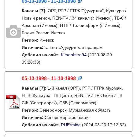
05-10-1998 - 11-10-1998
Каналы
[7]
:
ОРТ, РТР / ГТРК "Удмуртия", Культура /
Новый регион, REN-TV / 34 канал (г. Ижевск), ТВ-6 /
Арсенал (Ижевск), НТВ / Телеинформ (г. Ижевск),
Радио России Ижевск
Регион:
Ижевск
Источник:
газета «Удмуртская правда»
Добавил на сайт:
KirxanIstra94
(2020-08-29
09:28:33)
05-10-1998 - 11-10-1998
Каналы
[7]
:
1-й канал (ОРТ), РТР / ГТРК Мурман,
НТВ, Культура, ТВ Центр, REN-TV / ТРК Блиц / ТВ
СФ (Северморск), СЗВ (Северморск)
Регион:
Североморск, Мурманская область
Источник:
Североморские вести
Добавил на сайт:
RUErmine
(2024-03-26 17:12:52)