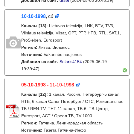
Добавил на сайт:
drset
(2024-05-03 20:48:39)
10-10-1998
, сб
Каналы
[13]
:
Lietuvos televizija, LNK, BTV, TV3,
Vilniaus televizija, Vilsat, ОРТ, РТР, НТВ, RTL, SAT.1,
ProSieben, Eurosport
Регион:
Литва, Вильнюс
Источник:
Vakarinės naujienos
Добавил на сайт:
Solaris4154
(2025-06-19
19:39:47)
05-10-1998 - 11-10-1998
Каналы
[12]
:
1 канал, Россия, Петербург-5 канал,
НТВ, 6 канал Санкт-Петербург / СТС, Региональное
ТВ / REN-TV, ТНТ-11 канал, ТВ-6, ТВ-Центр,
Eurosport, АСТ / Ореол ТВ, TV 1000
Регион:
Гатчина, Ленинградская область
Источник:
Газета Гатчина-Инфо