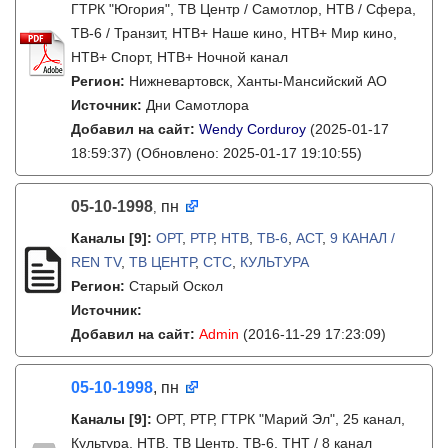
ГТРК "Югория", ТВ Центр / Самотлор, НТВ / Сфера,
ТВ-6 / Транзит, НТВ+ Наше кино, НТВ+ Мир кино,
НТВ+ Спорт, НТВ+ Ночной канал
Регион:
Нижневартовск, Ханты-Мансийский АО
Источник:
Дни Самотлора
Добавил на сайт:
Wendy Corduroy
(2025-01-17
18:59:37)
(Обновлено: 2025-01-17 19:10:55)
05-10-1998
пн
,
Каналы
[9]
:
ОРТ
,
РТР
,
НТВ
,
ТВ-6
,
АСТ
,
9 КАНАЛ /
REN TV
,
ТВ ЦЕНТР
,
СТС
,
КУЛЬТУРА
Регион:
Старый Оскол
Источник:
Добавил на сайт:
Admin
(2016-11-29 17:23:09)
05-10-1998
, пн
Каналы
[9]
:
ОРТ, РТР, ГТРК "Марий Эл", 25 канал,
Культура, НТВ, ТВ Центр, ТВ-6, ТНТ / 8 канал