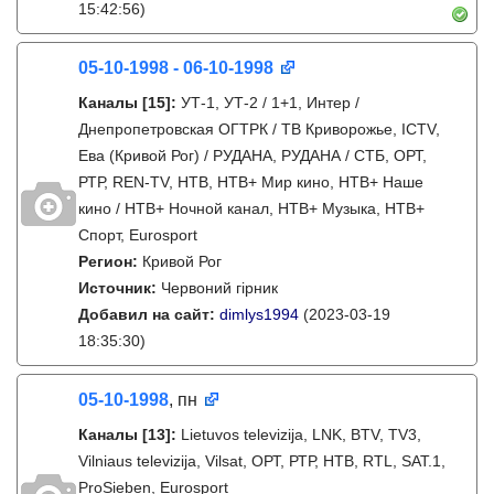
15:42:56)
05-10-1998 - 06-10-1998
Каналы
[15]
:
УТ-1, УТ-2 / 1+1, Интер /
Днепропетровская ОГТРК / ТВ Криворожье, ICTV,
Ева (Кривой Рог) / РУДАНА, РУДАНА / СТБ, ОРТ,
РТР, REN-TV, НТВ, НТВ+ Мир кино, НТВ+ Наше
кино / НТВ+ Ночной канал, НТВ+ Музыка, НТВ+
Спорт, Eurosport
Регион:
Кривой Рог
Источник:
Червоний гірник
Добавил на сайт:
dimlys1994
(2023-03-19
18:35:30)
05-10-1998
, пн
Каналы
[13]
:
Lietuvos televizija, LNK, BTV, TV3,
Vilniaus televizija, Vilsat, ОРТ, РТР, НТВ, RTL, SAT.1,
ProSieben, Eurosport