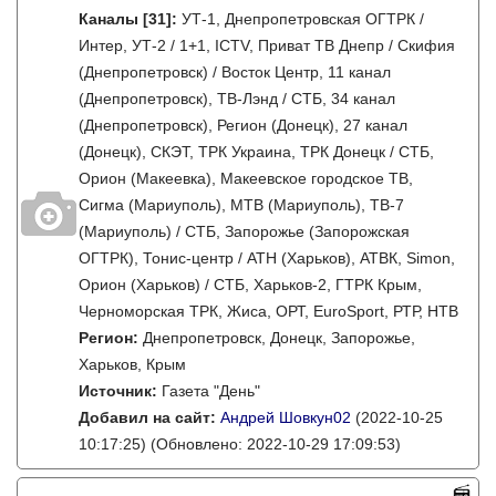
Каналы
[31]
:
УТ-1, Днепропетровская ОГТРК /
Интер, УТ-2 / 1+1, ICTV, Приват ТВ Днепр / Скифия
(Днепропетровск) / Восток Центр, 11 канал
(Днепропетровск), ТВ-Лэнд / СТБ, 34 канал
(Днепропетровск), Регион (Донецк), 27 канал
(Донецк), СКЭТ, ТРК Украина, ТРК Донецк / СТБ,
Орион (Макеевка), Макеевское городское ТВ,
Сигма (Мариуполь), МТВ (Мариуполь), ТВ-7
(Мариуполь) / СТБ, Запорожье (Запорожская
ОГТРК), Тонис-центр / АТН (Харьков), АТВК, Simon,
Орион (Харьков) / СТБ, Харьков-2, ГТРК Крым,
Черноморская ТРК, Жиса, ОРТ, EuroSport, РТР, НТВ
Регион:
Днепропетровск, Донецк, Запорожье,
Харьков, Крым
Источник:
Газета "День"
Добавил на сайт:
Андрей Шовкун02
(2022-10-25
10:17:25)
(Обновлено: 2022-10-29 17:09:53)