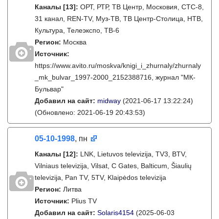
Каналы
[13]
:
ОРТ, РТР, ТВ Центр, Московия, СТС-8,
31 канал, REN-TV, Муз-ТВ, ТВ Центр-Столица, НТВ,
Культура, Телеэкспо, ТВ-6
Регион:
Москва
Источник:
https://www.avito.ru/moskva/knigi_i_zhurnaly/zhurnaly
_mk_bulvar_1997-2000_2152388716, журнал "МК-
Бульвар"
Добавил на сайт:
midway
(2021-06-17 13:22:24)
(Обновлено: 2021-06-19 20:43:53)
05-10-1998
, пн
Каналы
[12]
:
LNK, Lietuvos televizija, TV3, BTV,
Vilniaus televizija, Vilsat, C Gates, Balticum, Šiaulių
televizija, Pan TV, 5TV, Klaipėdos televizija
Регион:
Литва
Источник:
Plius TV
Добавил на сайт:
Solaris4154
(2025-06-03