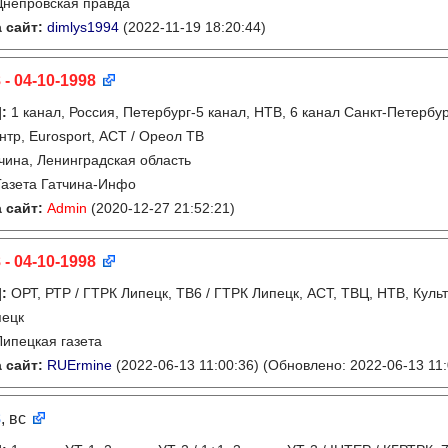
Днепровская правда
 сайт:
dimlys1994
(2022-11-19 18:20:44)
 - 04-10-1998
]
:
1 канал, Россия, Петербург-5 канал, НТВ, 6 канал Санкт-Петербу
нтр, Eurosport, АСТ / Ореол ТВ
чина, Ленинградская область
Газета Гатчина-Инфо
 сайт:
Admin
(2020-12-27 21:52:21)
 - 04-10-1998
]
:
ОРТ, РТР / ГТРК Липецк, ТВ6 / ГТРК Липецк, АСТ, ТВЦ, НТВ, Куль
пецк
Липецкая газета
 сайт:
RUErmine
(2022-06-13 11:00:36)
(Обновлено: 2022-06-13 11:
8
, вс