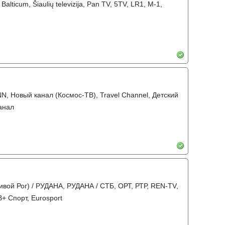
, Balticum, Šiaulių televizija, Pan TV, 5TV, LR1, M-1,
NN, Новый канал (Космос-ТВ), Travel Channel, Детский
анал
ривой Рог) / РУДАНА, РУДАНА / СТБ, ОРТ, РТР, REN-TV,
+ Спорт, Eurosport