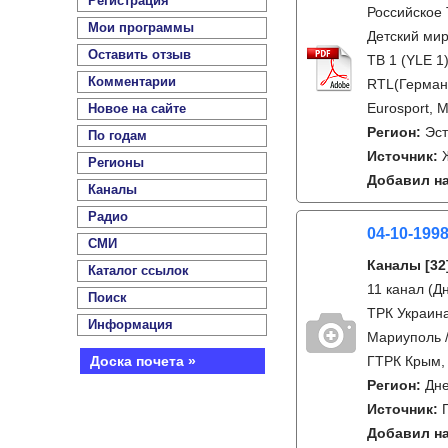
Регистрация
Российское 
Мои программы
Детский мир
Оставить отзыв
ТВ 1 (YLE 1
Комментарии
RTL(Германи
Eurosport, M
Новое на сайте
Регион:
Эс
По годам
Источник:
Регионы
Добавил на
Каналы
Радио
04-10-199
СМИ
Каналы
[32
Каталог ссылок
11 канал (Д
Поиск
ТРК Украина
Информация
Мариуполь /
Доска почета »
ГТРК Крым, 
Регион:
Дне
Источник:
Добавил на