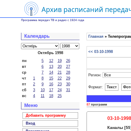
Архив расписаний передач
Программа передач ТВ и радио с 1924 года
Календарь
Главная
» Телепрограм
<< 03-10-1998
Октябрь 1998
пн
5
12
19
26
вт
6
13
20
27
ср
7
14
21
28
Регион:
чт
1
8
15
22
29
пт
2
9
16
23
30
Формат:
Текст
Фот
сб
3
10
17
24
31
вс
4
11
18
25
87
программ
Меню
Добавить программу
03-10-1998
Вход
Каналы
[55