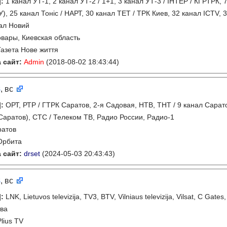
]
:
1 канал УТ-1, 2 канал УТ-2 / 1+1, 3 канал УТ-3 / IНТЕР / КГРТРК,
), 25 канал Тонiс / НАРТ, 30 канал ТЕТ / ТРК Киев, 32 канал ICTV, 
ал Новий
вары, Киевская область
Газета Нове життя
 сайт:
Admin
(2018-08-02 18:43:44)
8
, вс
]
:
ОРТ, РТР / ГТРК Саратов, 2-я Садовая, НТВ, ТНТ / 9 канал Сара
(Саратов), СТС / Телеком ТВ, Радио России, Радио-1
ратов
Орбита
 сайт:
drset
(2024-05-03 20:43:43)
8
, вс
]
:
LNK, Lietuvos televizija, TV3, BTV, Vilniaus televizija, Vilsat, C Gates
ва
Plius TV