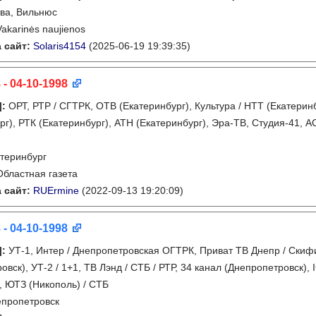
ва, Вильнюс
Vakarinės naujienos
 сайт:
Solaris4154
(2025-06-19 19:39:35)
 - 04-10-1998
]
:
ОРТ, РТР / СГТРК, ОТВ (Екатеринбург), Культура / НТТ (Екатеринб
рг), РТК (Екатеринбург), АТН (Екатеринбург), Эра-ТВ, Студия-41, АС
теринбург
Областная газета
 сайт:
RUErmine
(2022-09-13 19:20:09)
 - 04-10-1998
]
:
УТ-1, Интер / Днепропетровская ОГТРК, Приват ТВ Днепр / Скифи
овск), УТ-2 / 1+1, ТВ Лэнд / СТБ / РТР, 34 канал (Днепропетровск),
, ЮТЗ (Никополь) / СТБ
пропетровск