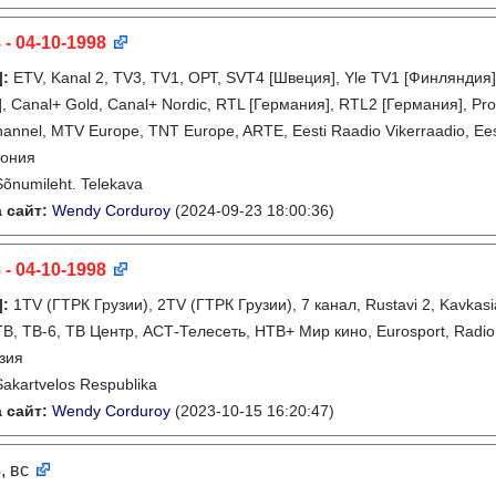
 - 04-10-1998
]
:
ETV, Kanal 2, TV3, TV1, ОРТ, SVT4 [Швеция], Yle TV1 [Финляндия
, Canal+ Gold, Canal+ Nordic, RTL [Германия], RTL2 [Германия], ProS
annel, MTV Europe, TNT Europe, ARTE, Eesti Raadio Vikerraadio, Eest
тония
Sõnumileht. Telekava
 сайт:
Wendy Corduroy
(2024-09-23 18:00:36)
 - 04-10-1998
]
:
1TV (ГТРК Грузии), 2TV (ГТРК Грузии), 7 канал, Rustavi 2, Kavkasi
ТВ, ТВ-6, ТВ Центр, АСТ-Телесеть, НТВ+ Мир кино, Eurosport, Radio 
зия
Sakartvelos Respublika
 сайт:
Wendy Corduroy
(2023-10-15 16:20:47)
8
, вс