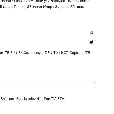
 7 канал / Гравис / TV Табачук / Народне Телебачення
35 канал Гравис, 37 канал Ютар / Заграва, 50 канал
тов, ТВ-6 / ИВК Солнечный, REN-TV / НСТ Саратов, ТВ
, Balticum, Šiaulių televizija, Pan TV, 5TV