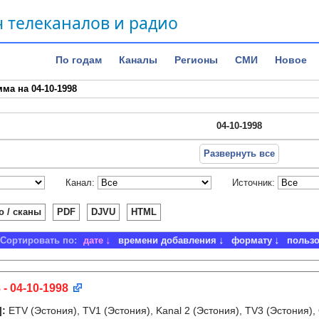
 телеканалов и радио
По годам
Каналы
Регионы
СМИ
Новое
ма на 04-10-1998
04-10-1998
Развернуть все
Канал:
Источник:
о / сканы
PDF
DJVU
HTML
Сортировать по:
дате
времени добавления
формату
польз
 - 04-10-1998
]
:
ETV (Эстония), TV1 (Эстония), Kanal 2 (Эстония), TV3 (Эстония),