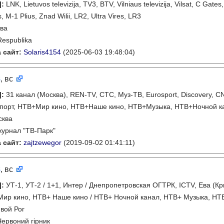
]
:
LNK, Lietuvos televizija, TV3, BTV, Vilniaus televizija, Vilsat, C Gates
, M-1 Plius, Znad Wilii, LR2, Ultra Vires, LR3
ва
Respublika
 сайт:
Solaris4154
(2025-06-03 19:48:04)
8
, вс
]
:
31 канал (Москва), REN-TV, СТС, Муз-ТВ, Eurosport, Discovery, C
порт, НТВ+Мир кино, НТВ+Наше кино, НТВ+Музыка, НТВ+Ночной к
сква
журнал "ТВ-Парк"
 сайт:
zajtzewegor
(2019-09-02 01:41:11)
8
, вс
]
:
УТ-1, УТ-2 / 1+1, Интер / Днепропетровская ОГТРК, ICTV, Ева (К
ир кино, НТВ+ Наше кино / НТВ+ Ночной канал, НТВ+ Музыка, НТВ
вой Рог
Червоний гірник