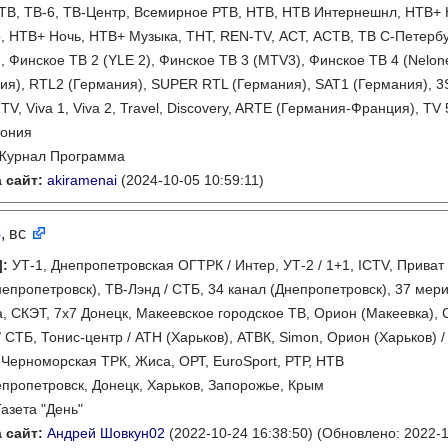
ТВ, ТВ-6, ТВ-Центр, Всемирное РТВ, НТВ, НТВ Интернешнл, НТВ+ 
, НТВ+ Ночь, НТВ+ Музыка, ТНТ, REN-TV, АСТ, АСТВ, ТВ С-Петербург
), Финское ТВ 2 (YLE 2), Финское ТВ 3 (MTV3), Финское ТВ 4 (Nelo
я), RTL2 (Германия), SUPER RTL (Германия), SAT1 (Германия), 3
TV, Viva 1, Viva 2, Travel, Discovery, ARTE (Германия-Франция), TV
тония
Журнал Программа
 сайт:
akiramenai
(2024-10-05 10:59:11)
8
, вс
]
:
УТ-1, Днепропетровская ОГТРК / Интер, УТ-2 / 1+1, ICTV, Приват
непропетровск), ТВ-Лэнд / СТБ, 34 канал (Днепропетровск), 37 мери
, СКЭТ, 7х7 Донецк, Макеевское городское ТВ, Орион (Макеевка),
 СТБ, Тонис-центр / АТН (Харьков), АТВК, Simon, Орион (Харьков) 
Черноморская ТРК, Жиса, ОРТ, EuroSport, РТР, НТВ
пропетровск, Донецк, Харьков, Запорожье, Крым
Газета "День"
 сайт:
Андрей Шовкун02
(2022-10-24 16:38:50)
(Обновлено: 2022-1