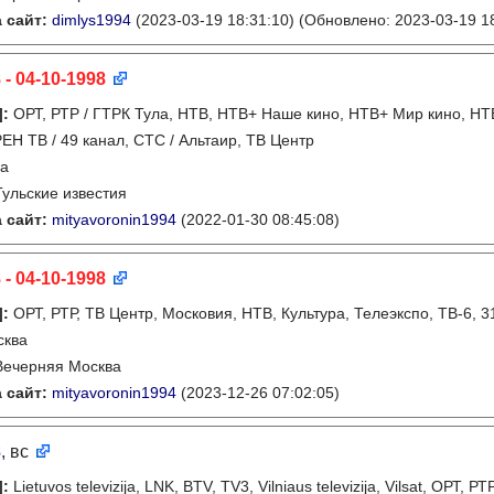
 сайт:
dimlys1994
(2023-03-19 18:31:10)
(Обновлено: 2023-03-19 18
 - 04-10-1998
]
:
ОРТ, РТР / ГТРК Тула, НТВ, НТВ+ Наше кино, НТВ+ Мир кино, НТВ
 РЕН ТВ / 49 канал, СТС / Альтаир, ТВ Центр
ла
Тульские известия
 сайт:
mityavoronin1994
(2022-01-30 08:45:08)
 - 04-10-1998
]
:
ОРТ, РТР, ТВ Центр, Московия, НТВ, Культура, Телеэкспо, ТВ-6, 
сква
Вечерняя Москва
 сайт:
mityavoronin1994
(2023-12-26 07:02:05)
8
, вс
]
:
Lietuvos televizija, LNK, BTV, TV3, Vilniaus televizija, Vilsat, ОРТ, 