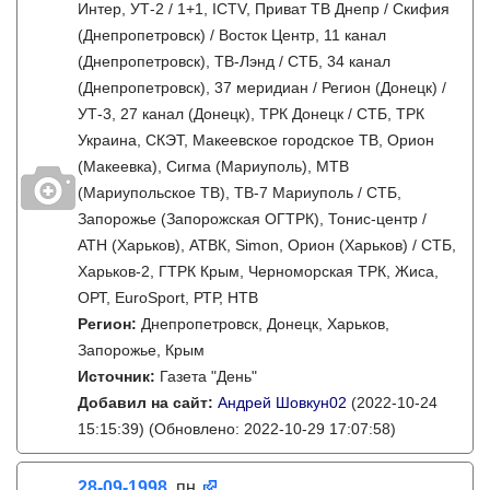
Интер, УТ-2 / 1+1, ICTV, Приват ТВ Днепр / Скифия
(Днепропетровск) / Восток Центр, 11 канал
(Днепропетровск), ТВ-Лэнд / СТБ, 34 канал
(Днепропетровск), 37 меридиан / Регион (Донецк) /
УТ-3, 27 канал (Донецк), ТРК Донецк / СТБ, ТРК
Украина, СКЭТ, Макеевское городское ТВ, Орион
(Макеевка), Сигма (Мариуполь), МТВ
(Мариупольское ТВ), ТВ-7 Мариуполь / СТБ,
Запорожье (Запорожская ОГТРК), Тонис-центр /
АТН (Харьков), АТВК, Simon, Орион (Харьков) / СТБ,
Харьков-2, ГТРК Крым, Черноморская ТРК, Жиса,
ОРТ, EuroSport, РТР, НТВ
Регион:
Днепропетровск, Донецк, Харьков,
Запорожье, Крым
Источник:
Газета "День"
Добавил на сайт:
Андрей Шовкун02
(2022-10-24
15:15:39)
(Обновлено: 2022-10-29 17:07:58)
28-09-1998
, пн