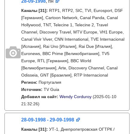
28-09-1998
, пн
Каналы
[31]
:
RTP1, RTP2, SIC, TVI, Eurosport, DSF
[Германия], Cartoon Network, Canal Panda, Canal
Hollywood, TNT, Telecine 1, Telecine 2, Travel
Channel, Discovery Travel, MTV Europe, VH1 Europe,
Canal Vivir Viver, CNN International, TVE Internacional
[Испания], Rai Uno [Италия], Rai Due [Италия],
Euronews, BBC Prime [Великобритания], TV5
Europe, RTL [Германия], BBC World
[Великобритания], Arte, Discovery Channel, Canal
Odisseia, GNT [Бразилия], RTP Internacional
Регион:
Португалия
Источник:
TV Guia
Добавил на сайт:
Wendy Corduroy
(2025-01-10
21:32:26)
28-09-1998 - 29-09-1998
Каналы
[31]
:
УТ-1, Днепропетровская ОГТРК /