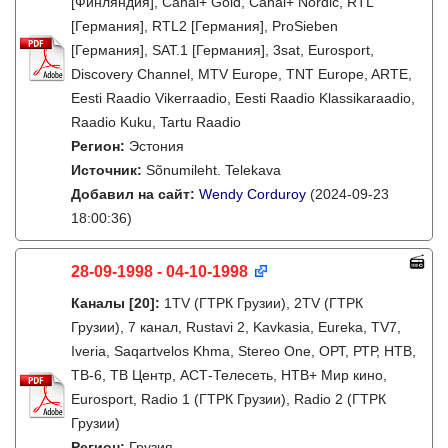
[Финляндия], Canal+ Gold, Canal+ Nordic, RTL
[Германия], RTL2 [Германия], ProSieben
[Германия], SAT.1 [Германия], 3sat, Eurosport,
Discovery Channel, MTV Europe, TNT Europe, ARTE,
Eesti Raadio Vikerraadio, Eesti Raadio Klassikaraadio,
Raadio Kuku, Tartu Raadio
Регион:
Эстония
Источник:
Sõnumileht. Telekava
Добавил на сайт:
Wendy Corduroy
(2024-09-23
18:00:36)
28-09-1998 - 04-10-1998
Каналы
[20]
:
1TV (ГТРК Грузии), 2TV (ГТРК
Грузии), 7 канал, Rustavi 2, Kavkasia, Eureka, TV7,
Iveria, Saqartvelos Khma, Stereo One, ОРТ, РТР, НТВ,
ТВ-6, ТВ Центр, АСТ-Телесеть, НТВ+ Мир кино,
Eurosport, Radio 1 (ГТРК Грузии), Radio 2 (ГТРК
Грузии)
Регион:
Грузия