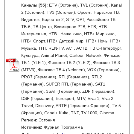
Каналы
[55]
:
ETV (Эстония), TV1 (Эстония), Kanal
2 (Эстония), TV3 (Эстония), Орсент, Нарвское ТВ,
Видеотек, Видеотек 2, STV, ОРТ, Российское ТВ,
ТВ-6, ТВ-Центр, Всемирное РТВ, НТВ, НТВ
Интернешнл, НТВ+ Наше кино, НТВ+ Мир кино,
НТВ+ Спорт, НТВ+ Детский мир, НТВ+ Ночь, НТВ+
Музыка, ТНТ, REN-TV, АСТ, АСТВ, ТВ С-Петербург,
Культура, Animal Planet, Cartoon Network, Финское
ТВ 1 (YLE 1), Финское ТВ 2 (YLE 2), Финское ТВ 3
(MTV3), Финское ТВ 4 (Nelonen), VOX (Германия),
PRO7 (Германия), RTL(Германия), RTL2
(Германия), SUPER RTL (Германия), SAT1
(Германия), 3SAT (Германия), ZDF (Германия),
DSF (Германия), Eurosport, MTV, Viva 1, Viva 2,
Travel, Discovery, ARTE (Германия-Франция), TV 5
(Франция), Canal+ Kulta, TNT, TV 1000, Cinema
Регион:
Эстония
Источник:
Журнал Программа