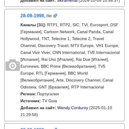
Добавил на сайт:
akiramenai
(2024-10-05 10:58:37)
28-09-1998
, пн
Каналы
[31]
:
RTP1, RTP2, SIC, TVI, Eurosport, DSF
[Германия], Cartoon Network, Canal Panda, Canal
Hollywood, TNT, Telecine 1, Telecine 2, Travel
Channel, Discovery Travel, MTV Europe, VH1 Europe,
Canal Vivir Viver, CNN International, TVE Internacional
[Испания], Rai Uno [Италия], Rai Due [Италия],
Euronews, BBC Prime [Великобритания], TV5
Europe, RTL [Германия], BBC World
[Великобритания], Arte, Discovery Channel, Canal
Odisseia, GNT [Бразилия], RTP Internacional
Регион:
Португалия
Источник:
TV Guia
Добавил на сайт:
Wendy Corduroy
(2025-01-10
21:29:58)