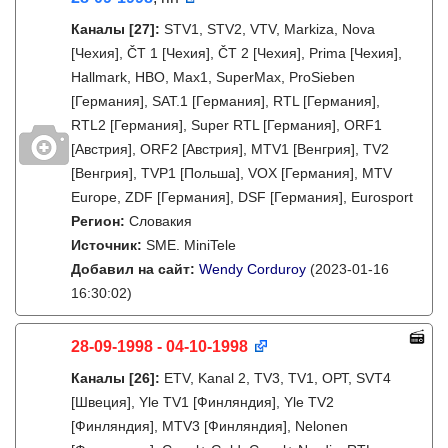
Каналы
[27]
:
STV1, STV2, VTV, Markiza, Nova
[Чехия], ČT 1 [Чехия], ČT 2 [Чехия], Prima [Чехия],
Hallmark, HBO, Max1, SuperMax, ProSieben
[Германия], SAT.1 [Германия], RTL [Германия],
RTL2 [Германия], Super RTL [Германия], ORF1
[Австрия], ORF2 [Австрия], MTV1 [Венгрия], TV2
[Венгрия], TVP1 [Польша], VOX [Германия], MTV
Europe, ZDF [Германия], DSF [Германия], Eurosport
Регион:
Словакия
Источник:
SME. MiniTele
Добавил на сайт:
Wendy Corduroy
(2023-01-16
16:30:02)
28-09-1998 - 04-10-1998
Каналы
[26]
:
ETV, Kanal 2, TV3, TV1, ОРТ, SVT4
[Швеция], Yle TV1 [Финляндия], Yle TV2
[Финляндия], MTV3 [Финляндия], Nelonen