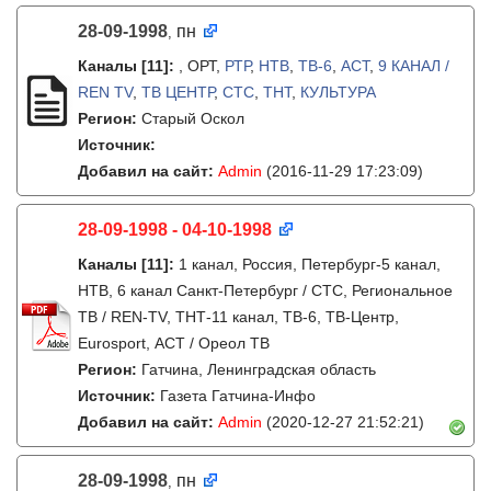
28-09-1998
пн
,
Каналы
[11]
:
,
ОРТ,
РТР
,
НТВ
,
ТВ-6
,
АСТ
,
9 КАНАЛ /
REN TV
,
ТВ ЦЕНТР
,
СТС
,
ТНТ
,
КУЛЬТУРА
Регион:
Старый Оскол
Источник:
Добавил на сайт:
Admin
(2016-11-29 17:23:09)
28-09-1998 - 04-10-1998
Каналы
[11]
:
1 канал, Россия, Петербург-5 канал,
НТВ, 6 канал Санкт-Петербург / СТС, Региональное
ТВ / REN-TV, ТНТ-11 канал, ТВ-6, ТВ-Центр,
Eurosport, АСТ / Ореол ТВ
Регион:
Гатчина, Ленинградская область
Источник:
Газета Гатчина-Инфо
Добавил на сайт:
Admin
(2020-12-27 21:52:21)
28-09-1998
пн
,