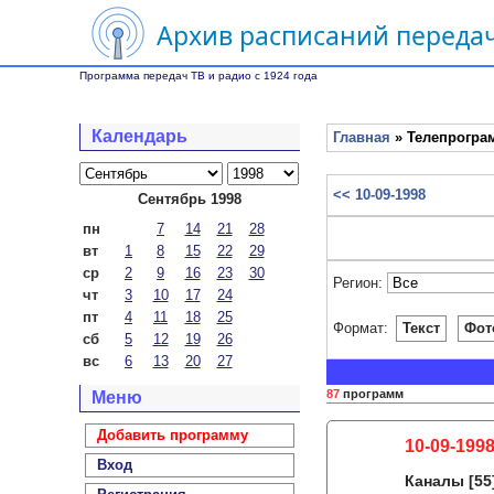
Архив расписаний передач
Программа передач ТВ и радио с 1924 года
Календарь
Главная
» Телепрограм
<< 10-09-1998
Сентябрь 1998
пн
7
14
21
28
вт
1
8
15
22
29
ср
2
9
16
23
30
Регион:
чт
3
10
17
24
пт
4
11
18
25
Формат:
Текст
Фот
сб
5
12
19
26
вс
6
13
20
27
87
программ
Меню
Добавить программу
10-09-1998
Вход
Каналы
[55