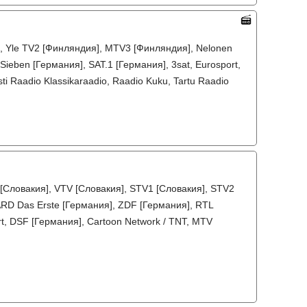
], Yle TV2 [Финляндия], MTV3 [Финляндия], Nelonen
ieben [Германия], SAT.1 [Германия], 3sat, Eurosport,
i Raadio Klassikaraadio, Raadio Kuku, Tartu Raadio
 [Словакия], VTV [Словакия], STV1 [Словакия], STV2
ARD Das Erste [Германия], ZDF [Германия], RTL
rt, DSF [Германия], Cartoon Network / TNT, MTV