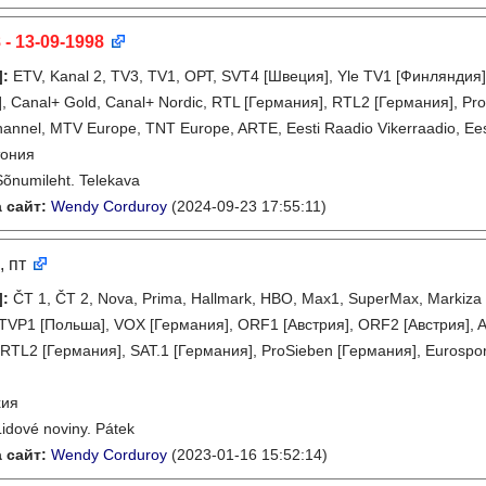
 - 13-09-1998
]
:
ETV, Kanal 2, TV3, TV1, ОРТ, SVT4 [Швеция], Yle TV1 [Финляндия
, Canal+ Gold, Canal+ Nordic, RTL [Германия], RTL2 [Германия], ProS
annel, MTV Europe, TNT Europe, ARTE, Eesti Raadio Vikerraadio, Eest
тония
Sõnumileht. Telekava
 сайт:
Wendy Corduroy
(2024-09-23 17:55:11)
, пт
]
:
ČT 1, ČT 2, Nova, Prima, Hallmark, HBO, Max1, SuperMax, Markiza
 TVP1 [Польша], VOX [Германия], ORF1 [Австрия], ORF2 [Австрия], 
 RTL2 [Германия], SAT.1 [Германия], ProSieben [Германия], Eurospo
хия
Lidové noviny. Pátek
 сайт:
Wendy Corduroy
(2023-01-16 15:52:14)