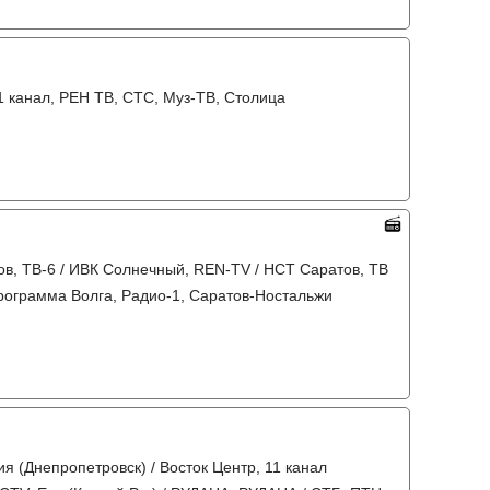
31 канал, РЕН ТВ, СТС, Муз-ТВ, Столица
тов, ТВ-6 / ИВК Солнечный, REN-TV / НСТ Саратов, ТВ
программа Волга, Радио-1, Саратов-Ностальжи
я (Днепропетровск) / Восток Центр, 11 канал