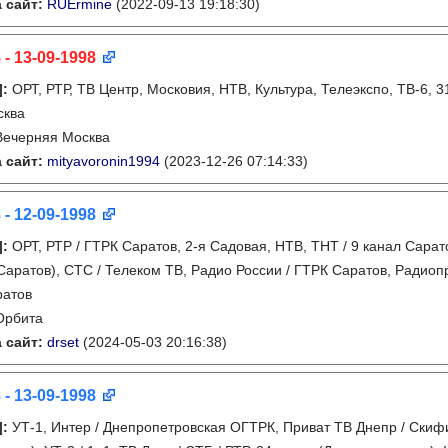
 сайт:
RUErmine
(2022-09-13 19:18:30)
 - 13-09-1998
]
:
ОРТ, РТР, ТВ Центр, Московия, НТВ, Культура, Телеэкспо, ТВ-6, 
сква
Вечерняя Москва
 сайт:
mityavoronin1994
(2023-12-26 07:14:33)
 - 12-09-1998
]
:
ОРТ, РТР / ГТРК Саратов, 2-я Садовая, НТВ, ТНТ / 9 канал Сара
(Саратов), СТС / Телеком ТВ, Радио России / ГТРК Саратов, Радио
ратов
Орбита
 сайт:
drset
(2024-05-03 20:16:38)
 - 13-09-1998
]
:
УТ-1, Интер / Днепропетровская ОГТРК, Приват ТВ Днепр / Скифи