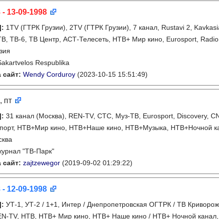
 - 13-09-1998
]
:
1TV (ГТРК Грузии), 2TV (ГТРК Грузии), 7 канал, Rustavi 2, Kavkasi
ТВ, ТВ-6, ТВ Центр, АСТ-Телесеть, НТВ+ Мир кино, Eurosport, Radio 
зия
Sakartvelos Respublika
 сайт:
Wendy Corduroy
(2023-10-15 15:51:49)
, пт
]
:
31 канал (Москва), REN-TV, СТС, Муз-ТВ, Eurosport, Discovery, C
порт, НТВ+Мир кино, НТВ+Наше кино, НТВ+Музыка, НТВ+Ночной к
сква
журнал "ТВ-Парк"
 сайт:
zajtzewegor
(2019-09-02 01:29:22)
 - 12-09-1998
]
:
УТ-1, УТ-2 / 1+1, Интер / Днепропетровская ОГТРК / ТВ Криворож
EN-TV, НТВ, НТВ+ Мир кино, НТВ+ Наше кино / НТВ+ Ночной канал,