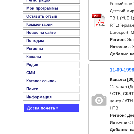
Регистрация
Российское 
Мои программы
Детский мир
Оставить отзыв
ТВ 1 (YLE 1
Комментарии
RTL(Германи
Eurosport, M
Новое на сайте
Регион:
Эс
По годам
Источник:
Регионы
Добавил на
Каналы
Радио
11-09-1998
СМИ
Каналы
[30
Каталог ссылок
11 канал (Д
Поиск
/ СТБ, СКЭТ
Информация
центр / АТН
Доска почета »
НТВ
Регион:
Дне
Источник:
Добавил на