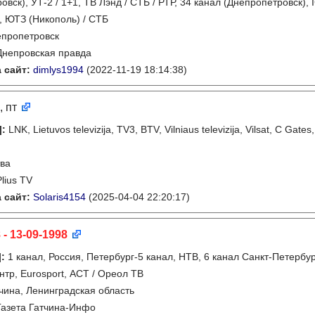
овск), УТ-2 / 1+1, ТВ Лэнд / СТБ / РТР, 34 канал (Днепропетровск),
, ЮТЗ (Никополь) / СТБ
пропетровск
Днепровская правда
 сайт:
dimlys1994
(2022-11-19 18:14:38)
, пт
]
:
LNK, Lietuvos televizija, TV3, BTV, Vilniaus televizija, Vilsat, C Gates
ва
Plius TV
 сайт:
Solaris4154
(2025-04-04 22:20:17)
 - 13-09-1998
]
:
1 канал, Россия, Петербург-5 канал, НТВ, 6 канал Санкт-Петербу
нтр, Eurosport, АСТ / Ореол ТВ
чина, Ленинградская область
Газета Гатчина-Инфо