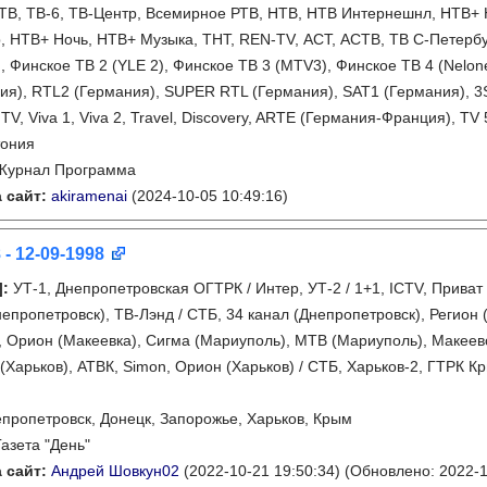
ТВ, ТВ-6, ТВ-Центр, Всемирное РТВ, НТВ, НТВ Интернешнл, НТВ+ 
, НТВ+ Ночь, НТВ+ Музыка, ТНТ, REN-TV, АСТ, АСТВ, ТВ С-Петербург
), Финское ТВ 2 (YLE 2), Финское ТВ 3 (MTV3), Финское ТВ 4 (Nelo
я), RTL2 (Германия), SUPER RTL (Германия), SAT1 (Германия), 3
TV, Viva 1, Viva 2, Travel, Discovery, ARTE (Германия-Франция), TV
тония
Журнал Программа
 сайт:
akiramenai
(2024-10-05 10:49:16)
 - 12-09-1998
]
:
УТ-1, Днепропетровская ОГТРК / Интер, УТ-2 / 1+1, ICTV, Приват
непропетровск), ТВ-Лэнд / СТБ, 34 канал (Днепропетровск), Регион 
, Орион (Макеевка), Сигма (Мариуполь), МТВ (Мариуполь), Макеевс
 (Харьков), АТВК, Simon, Орион (Харьков) / СТБ, Харьков-2, ГТРК К
пропетровск, Донецк, Запорожье, Харьков, Крым
Газета "День"
 сайт:
Андрей Шовкун02
(2022-10-21 19:50:34)
(Обновлено: 2022-1