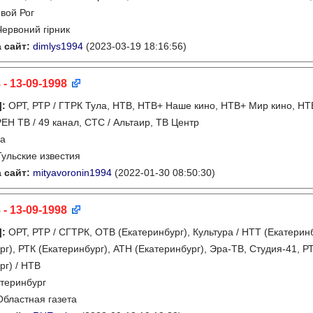
вой Рог
Червоний гірник
 сайт:
dimlys1994
(2023-03-19 18:16:56)
 - 13-09-1998
]
:
ОРТ, РТР / ГТРК Тула, НТВ, НТВ+ Наше кино, НТВ+ Мир кино, НТВ
 РЕН ТВ / 49 канал, СТС / Альтаир, ТВ Центр
ла
Тульские известия
 сайт:
mityavoronin1994
(2022-01-30 08:50:30)
 - 13-09-1998
]
:
ОРТ, РТР / СГТРК, ОТВ (Екатеринбург), Культура / НТТ (Екатеринб
рг), РТК (Екатеринбург), АТН (Екатеринбург), Эра-ТВ, Студия-41, РТ
рг) / НТВ
теринбург
Областная газета