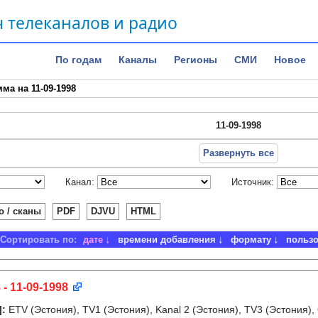
 телеканалов и радио
По годам
Каналы
Регионы
СМИ
Новое
ма на 11-09-1998
11-09-1998
Развернуть все
Канал:
Источник:
о / сканы
PDF
DJVU
HTML
Сортировать по:
дате
времени добавления
формату
польз
 - 11-09-1998
]
:
ETV (Эстония), TV1 (Эстония), Kanal 2 (Эстония), TV3 (Эстония),