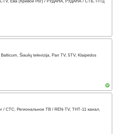
 ICTV, Ева (Кривой Рог) / РУДАНА, РУДАНА / СТБ, ПТЦ
, Balticum, Šiaulių televizija, Pan TV, 5TV, Klaipėdos
рг / СТС, Региональное ТВ / REN-TV, ТНТ-11 канал,