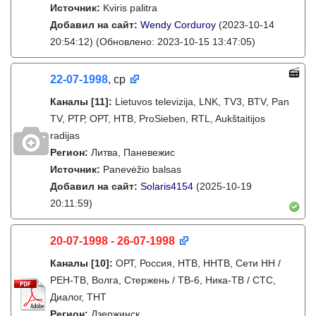
Источник:
Kviris palitra
Добавил на сайт:
Wendy Corduroy
(2023-10-14
20:54:12)
(Обновлено: 2023-10-15 13:47:05)
22-07-1998
, ср
Каналы
[11]
:
Lietuvos televizija, LNK, TV3, BTV, Pan
TV, РТР, ОРТ, НТВ, ProSieben, RTL, Aukštaitijos
radijas
Регион:
Литва, Паневежис
Источник:
Panevėžio balsas
Добавил на сайт:
Solaris4154
(2025-10-19
20:11:59)
20-07-1998 - 26-07-1998
Каналы
[10]
:
ОРТ, Россия, НТВ, ННТВ, Сети НН /
РЕН-ТВ, Волга, Стержень / ТВ-6, Ника-ТВ / СТС,
Диалог, ТНТ
Регион:
Дзержинск