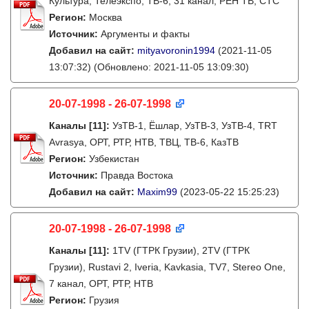
Культура, Телеэкспо, ТВ-6, 31 канал, РЕН ТВ, СТС
Регион:
Москва
Источник:
Аргументы и факты
Добавил на сайт:
mityavoronin1994
(2021-11-05
13:07:32)
(Обновлено: 2021-11-05 13:09:30)
20-07-1998 - 26-07-1998
Каналы
[11]
:
УзТВ-1, Ëшлар, УзТВ-3, УзТВ-4, TRT
Avrasya, ОРТ, РТР, НТВ, ТВЦ, ТВ-6, КазТВ
Регион:
Узбекистан
Источник:
Правда Востока
Добавил на сайт:
Maxim99
(2023-05-22 15:25:23)
20-07-1998 - 26-07-1998
Каналы
[11]
:
1TV (ГТРК Грузии), 2TV (ГТРК
Грузии), Rustavi 2, Iveria, Kavkasia, TV7, Stereo One,
7 канал, ОРТ, РТР, НТВ
Регион:
Грузия