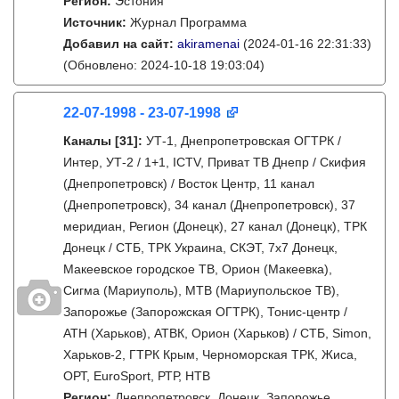
Регион:
Эстония
Источник:
Журнал Программа
Добавил на сайт:
akiramenai
(2024-01-16 22:31:33)
(Обновлено: 2024-10-18 19:03:04)
22-07-1998 - 23-07-1998
Каналы
[31]
:
УТ-1, Днепропетровская ОГТРК /
Интер, УТ-2 / 1+1, ICTV, Приват ТВ Днепр / Скифия
(Днепропетровск) / Восток Центр, 11 канал
(Днепропетровск), 34 канал (Днепропетровск), 37
меридиан, Регион (Донецк), 27 канал (Донецк), ТРК
Донецк / СТБ, ТРК Украина, СКЭТ, 7x7 Донецк,
Макеевское городское ТВ, Орион (Макеевка),
Сигма (Мариуполь), МТВ (Мариупольское ТВ),
Запорожье (Запорожская ОГТРК), Тонис-центр /
АТН (Харьков), АТВК, Орион (Харьков) / СТБ, Simon,
Харьков-2, ГТРК Крым, Черноморская ТРК, Жиса,
ОРТ, EuroSport, РТР, НТВ
Регион:
Днепропетровск, Донецк, Запорожье,