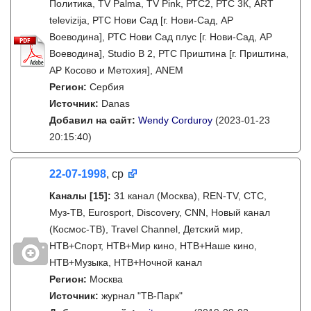
Политика, TV Palma, TV Pink, РТС2, РТС 3К, ART
televizija, РТС Нови Сад [г. Нови-Сад, АР
Воеводина], РТС Нови Сад плус [г. Нови-Сад, АР
Воеводина], Studio B 2, РТС Приштина [г. Приштина,
АР Косово и Метохия], ANEM
Регион:
Сербия
Источник:
Danas
Добавил на сайт:
Wendy Corduroy
(2023-01-23
20:15:40)
22-07-1998
, ср
Каналы
[15]
:
31 канал (Москва), REN-TV, СТС,
Муз-ТВ, Eurosport, Discovery, CNN, Новый канал
(Космос-ТВ), Travel Channel, Детский мир,
НТВ+Спорт, НТВ+Мир кино, НТВ+Наше кино,
НТВ+Музыка, НТВ+Ночной канал
Регион:
Москва
Источник:
журнал "ТВ-Парк"