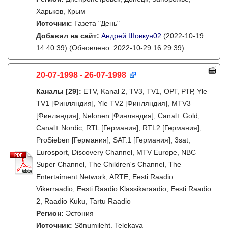
Харьков, Крым
Источник:
Газета "День"
Добавил на сайт:
Андрей Шовкун02
(2022-10-19
14:40:39)
(Обновлено: 2022-10-29 16:29:39)
20-07-1998 - 26-07-1998
Каналы
[29]
:
ETV, Kanal 2, TV3, TV1, ОРТ, РТР, Yle
TV1 [Финляндия], Yle TV2 [Финляндия], MTV3
[Финляндия], Nelonen [Финляндия], Canal+ Gold,
Canal+ Nordic, RTL [Германия], RTL2 [Германия],
ProSieben [Германия], SAT.1 [Германия], 3sat,
Eurosport, Discovery Channel, MTV Europe, NBC
Super Channel, The Children's Channel, The
Entertaiment Network, ARTE, Eesti Raadio
Vikerraadio, Eesti Raadio Klassikaraadio, Eesti Raadio
2, Raadio Kuku, Tartu Raadio
Регион:
Эстония
Источник:
Sõnumileht. Telekava