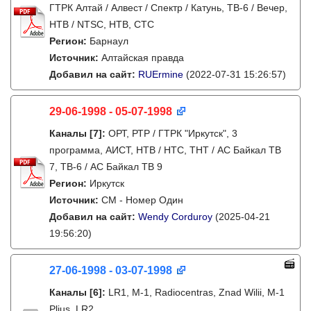
ГТРК Алтай / Алвест / Спектр / Катунь, ТВ-6 / Вечер,
НТВ / NTSC, НТВ, СТС
Регион:
Барнаул
Источник:
Алтайская правда
Добавил на сайт:
RUErmine
(2022-07-31 15:26:57)
29-06-1998 - 05-07-1998
Каналы
[7]
:
ОРТ, РТР / ГТРК "Иркутск", 3
программа, АИСТ, НТВ / НТС, ТНТ / АС Байкал ТВ
7, ТВ-6 / АС Байкал ТВ 9
Регион:
Иркутск
Источник:
СМ - Номер Один
Добавил на сайт:
Wendy Corduroy
(2025-04-21
19:56:20)
27-06-1998 - 03-07-1998
Каналы
[6]
:
LR1, M-1, Radiocentras, Znad Wilii, M-1
Plius, LR2