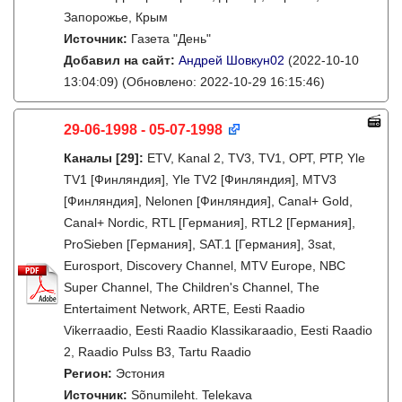
Запорожье, Крым
Источник:
Газета "День"
Добавил на сайт:
Андрей Шовкун02
(2022-10-10
13:04:09)
(Обновлено: 2022-10-29 16:15:46)
29-06-1998 - 05-07-1998
Каналы
[29]
:
ETV, Kanal 2, TV3, TV1, ОРТ, РТР, Yle
TV1 [Финляндия], Yle TV2 [Финляндия], MTV3
[Финляндия], Nelonen [Финляндия], Canal+ Gold,
Canal+ Nordic, RTL [Германия], RTL2 [Германия],
ProSieben [Германия], SAT.1 [Германия], 3sat,
Eurosport, Discovery Channel, MTV Europe, NBC
Super Channel, The Children's Channel, The
Entertaiment Network, ARTE, Eesti Raadio
Vikerraadio, Eesti Raadio Klassikaraadio, Eesti Raadio
2, Raadio Pulss B3, Tartu Raadio
Регион:
Эстония
Источник:
Sõnumileht. Telekava