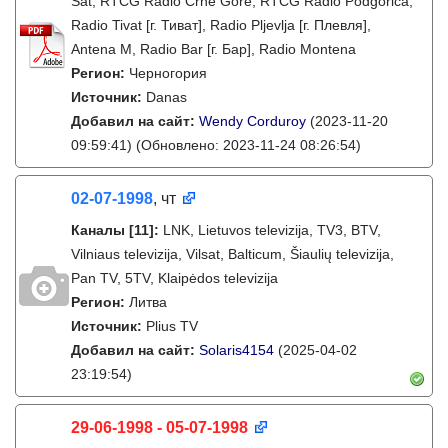
Sat, RTCG Radio Crne Gore, RTCG Radio Podgorica,
Radio Tivat [г. Тиват], Radio Pljevlja [г. Плевля],
Antena M, Radio Bar [г. Бар], Radio Montena
Регион:
Черногория
Источник:
Danas
Добавил на сайт:
Wendy Corduroy
(2023-11-20
09:59:41)
(Обновлено: 2023-11-24 08:26:54)
02-07-1998
, чт
Каналы
[11]
:
LNK, Lietuvos televizija, TV3, BTV,
Vilniaus televizija, Vilsat, Balticum, Šiaulių televizija,
Pan TV, 5TV, Klaipėdos televizija
Регион:
Литва
Источник:
Plius TV
Добавил на сайт:
Solaris4154
(2025-04-02
23:19:54)
29-06-1998 - 05-07-1998