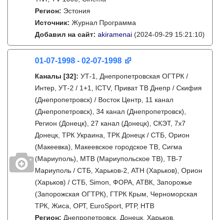
Регион:
Эстония
Источник:
Журнал Программа
Добавил на сайт:
akiramenai
(2024-09-29 15:21:10)
01-07-1998 - 02-07-1998
Каналы
[32]
:
УТ-1, Днепропетровская ОГТРК /
Интер, УТ-2 / 1+1, ICTV, Приват ТВ Днепр / Скифия
(Днепропетровск) / Восток Центр, 11 канал
(Днепропетровск), 34 канал (Днепропетровск),
Регион (Донецк), 27 канал (Донецк), СКЭТ, 7x7
Донецк, ТРК Украина, ТРК Донецк / СТБ, Орион
(Макеевка), Макеевское городское ТВ, Сигма
(Мариуполь), МТВ (Мариупольское ТВ), ТВ-7
Мариуполь / СТБ, Харьков-2, АТН (Харьков), Орион
(Харьков) / СТБ, Simon, ФОРА, АТВК, Запорожье
(Запорожская ОГТРК), ГТРК Крым, Черноморская
ТРК, Жиса, ОРТ, EuroSport, РТР, НТВ
Регион:
Днепропетровск, Донецк, Харьков,