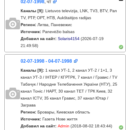
02-07-1998
, чт
Каналы
[9]
:
Lietuvos televizija, LNK, TV3, BTV, Pan
TV, РТР, ОРТ, НТВ, Aukštaitijos radijas
Регион:
Литва, Паневежис
Источник:
Panevėžio balsas
Добавил на сайт:
Solaris4154
(2026-07-19
21:49:58)
02-07-1998 - 04-07-1998
Каналы
[9]
:
1 канал УТ-1, 2 канал УТ-2 / 1+1, 3
канал УТ-3 / IНТЕР / КГРТРК, 7 канал / Гравис / TV
Табачук / Народне Телебачення України (НТУ), 25
канал Тонiс / НАРТ, 30 канал ТЕТ / ТРК Киев, 32
канал ICTV, 35 канал Гравис, 37 канал Ютар /
Заграва
Регион:
Бровары, Киевская область
Источник:
Газета Нове життя
Добавил на сайт:
Admin
(2018-08-02 18:43:44)