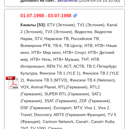
Добавил на сайт:
akiramenai
(2024-09-29 15:20:00)
01-07-1998 - 03-07-1998
Каналы
[53]
:
ETV (Эстония), TV1 (Эстония), Kanal
2 (Эстония), TV3 (Эстония), Видеотек, Видеотек
Нарва, STV, Нарвское ТВ, Российское ТВ,
Всемирное РТВ, ТВ-6, ТВ-Центр, НТВ, НТВ+ Наше
кино, НТВ+ Мир кино, НТВ+ Спорт, НТВ+ Детский
мир, НТВ+ Ночь, НТВ+ Музыка, ТНТ, НТВ
Интернешнл, REN-TV, АСТ, АСТВ, ТВ С-Петербург,
Культура, Финское ТВ 1 (YLE 1), Финское ТВ 2 (YLE
2), Финское ТВ 3 (MTV3), Финское ТВ 4 (Nelonen),
VOX, Animal Planet, RTL(Германия), RTL2
(Германия), SUPER RTL (Германия), SAT1
(Германия), 3SAT (Германия), ZDF (Германия),
DSF (Германия), Eurosport, MTV, Viva 1, Viva 2,
Travel, Discovery, ARTE (Германия-Франция), TV 5
(Франция), Cartoon Network, Canal+, Canal+ Kulta,
TNT, TV 1000, Cinema