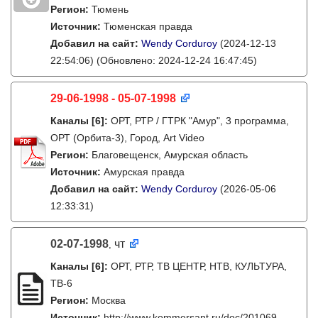
Регион:
Тюмень
Источник:
Тюменская правда
Добавил на сайт:
Wendy Corduroy
(2024-12-13
22:54:06)
(Обновлено: 2024-12-24 16:47:45)
29-06-1998 - 05-07-1998
Каналы
[6]
:
ОРТ, РТР / ГТРК "Амур", 3 программа,
ОРТ (Орбита-3), Город, Art Video
Регион:
Благовещенск, Амурская область
Источник:
Амурская правда
Добавил на сайт:
Wendy Corduroy
(2026-05-06
12:33:31)
02-07-1998
чт
,
Каналы
[6]
:
ОРТ, РТР, ТВ ЦЕНТР, НТВ, КУЛЬТУРА,
ТВ-6
Регион:
Москва
Источник:
http://www.kommersant.ru/doc/201069