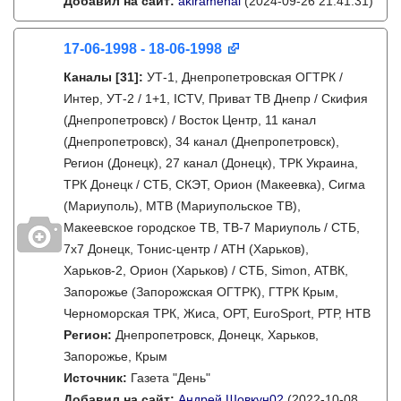
Добавил на сайт:
akiramenai
(2024-09-26 21:41:31)
17-06-1998 - 18-06-1998
Каналы
[31]
:
УТ-1, Днепропетровская ОГТРК /
Интер, УТ-2 / 1+1, ICTV, Приват ТВ Днепр / Скифия
(Днепропетровск) / Восток Центр, 11 канал
(Днепропетровск), 34 канал (Днепропетровск),
Регион (Донецк), 27 канал (Донецк), ТРК Украина,
ТРК Донецк / СТБ, СКЭТ, Орион (Макеевка), Сигма
(Мариуполь), МТВ (Мариупольское ТВ),
Макеевское городское ТВ, ТВ-7 Мариуполь / СТБ,
7x7 Донецк, Тонис-центр / АТН (Харьков),
Харьков-2, Орион (Харьков) / СТБ, Simon, АТВК,
Запорожье (Запорожская ОГТРК), ГТРК Крым,
Черноморская ТРК, Жиса, ОРТ, EuroSport, РТР, НТВ
Регион:
Днепропетровск, Донецк, Харьков,
Запорожье, Крым
Источник:
Газета "День"
Добавил на сайт:
Андрей Шовкун02
(2022-10-08