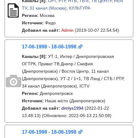
Каналы
[8]
:
ОРТ
,
РТР
,
НТВ
,
ТВ-6
,
ТВ ЦЕНТР
,
REN
TV
,
31 канал (Москва)
,
КУЛЬТУРА
Регион:
Москва
Источник:
Фидо
Добавил на сайт:
Admin
(2019-10-07 22:54:54)
17-06-1998 - 18-06-1998
Каналы
[8]
:
УТ-1, Интер / Днепропетровская
ОГТРК, Приват ТВ Днепр / Скифия
(Днепропетровск) / Восток Центр, 11 канал
(Днепропетровск), УТ-2 / 1+1, ТВ Лэнд / СТБ / РТР,
34 канал (Днепропетровск), ICTV
Регион:
Днепропетровск
Источник:
Наше місто (Днепропетровск)
Добавил на сайт:
dimlys1994
(2022-01-22
13:48:13)
(Обновлено: 2022-06-13 21:50:08)
17-06-1998 - 18-06-1998