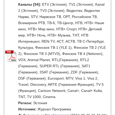
Каналы
[54]
:
ETV (Эстония), TV1 (Эстония), Kanal
2 (Эстония), TV3 (Эстония), Видеотек, Видеотек
Нарва, STV, Нарвское ТВ, ОРТ, Российское ТВ,
Всемирное РТВ, ТВ-6, ТВ-Центр, НТВ, НТВ+ Наше
кино, НТВ+ Мир кино, НТВ+ Спорт, НТВ+ Детский
мир, НТВ+ Ночь, НТВ+ Музыка, ТНТ, НТВ
Интернешнл, REN-TV, АСТ, АСТВ, ТВ С-Петербург,
Культура, Финское ТВ 1 (YLE 1), Финское ТВ 2 (YLE
2), Финское ТВ 3 (MTV3), Финское ТВ 4 (Nelonen),
VOX, Animal Planet, RTL(Германия), RTL2
(Германия), SUPER RTL (Германия), SAT1
(Германия), 3SAT (Германия), ZDF (Германия),
DSF (Германия), Eurosport, MTV, Viva 1, Viva 2,
Travel, Discovery, ARTE (Германия-Франция), TV 5
(Франция), Cartoon Network, Canal+, Canal+ Kulta,
TNT, TV 1000, Cinema
Регион:
Эстония
Источник:
Журнал Программа