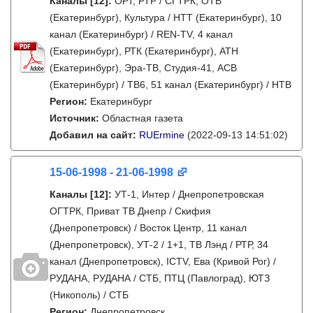
Каналы
[12]
:
ОРТ, РТР / СГТРК, ОТВ
(Екатеринбург), Культура / НТТ (Екатеринбург), 10
канал (Екатеринбург) / REN-TV, 4 канал
(Екатеринбург), РТК (Екатеринбург), АТН
(Екатеринбург), Эра-ТВ, Студия-41, АСВ
(Екатеринбург) / ТВ6, 51 канал (Екатеринбург) / НТВ
Регион:
Екатеринбург
Источник:
Областная газета
Добавил на сайт:
RUErmine
(2022-09-13 14:51:02)
15-06-1998 - 21-06-1998
Каналы
[12]
:
УТ-1, Интер / Днепропетровская
ОГТРК, Приват ТВ Днепр / Скифия
(Днепропетровск) / Восток Центр, 11 канал
(Днепропетровск), УТ-2 / 1+1, ТВ Лэнд / РТР, 34
канал (Днепропетровск), ICTV, Ева (Кривой Рог) /
РУДАНА, РУДАНА / СТБ, ПТЦ (Павлоград), ЮТЗ
(Никополь) / СТБ
Регион:
Днепропетровск