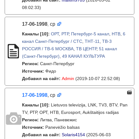
Добавил на сайт:
maxim9705
(2026-05-02
08:02:33)
17-06-1998
ср
,
Каналы
[10]
:
ОРТ
,
РТР
,
Петербург-5 канал
,
НТВ
,
6
канал Санкт-Петербург / СТС
,
ТНТ-11
,
ТВ-3
РОССИЯ / ТВ-6 МОСКВА
,
ТВ ЦЕНТР
,
51 канал
(Санкт-Петербург)
,
49 КАНАЛ КУЛЬТУРА
Регион:
Санкт-Петербург
Источник:
Фидо
Добавил на сайт:
Admin
(2019-10-07 22:52:08)
17-06-1998
, ср
Каналы
[10]
:
Lietuvos televizija, LNK, TV3, BTV, Pan
TV, РТР, ОРТ, НТВ, Eurosport, Aukštaitijos radijas
Регион:
Литва, Паневежис
Источник:
Panevėžio balsas
Добавил на сайт:
Solaris4154
(2025-06-03