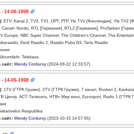
 - 14-06-1998
]
:
ETV, Kanal 2, TV3, TV1, ОРТ, РТР, Yle TV1 [Финляндия], Yle TV2
 Canal+ Nordic, RTL [Германия], RTL2 [Германия], ProSieben [Герман
 Europe, NBC Super Channel, The Children's Channel, The Entertaime
ikaraadio, Eesti Raadio 2, Raadio Pulss B3, Tartu Raadio
тония
Sõnumileht. Telekava
 сайт:
Wendy Corduroy
(2024-09-22 12:33:57)
 - 14-06-1998
]
:
1TV (ГТРК Грузии), 2TV (ГТРК Грузии), 7 канал, Rustavi 2, Kavkasia
ТВ Центр, АСТ-Телесеть, НТВ+ Мир кино, Eurosport, Radio 1 (ГТРК Г
зия
Sakartvelos Respublika
 сайт:
Wendy Corduroy
(2023-10-15 14:57:55)