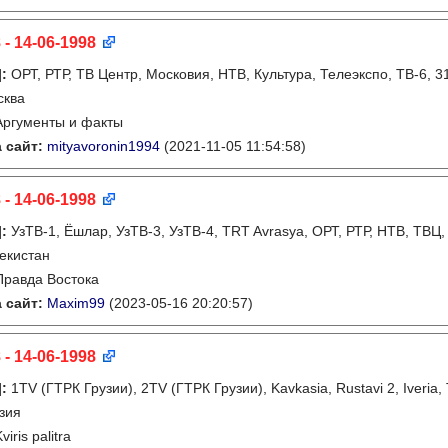
 - 14-06-1998
]
:
ОРТ, РТР, ТВ Центр, Московия, НТВ, Культура, Телеэкспо, ТВ-6, 
сква
Аргументы и факты
 сайт:
mityavoronin1994
(2021-11-05 11:54:58)
 - 14-06-1998
]
:
УзТВ-1, Ëшлар, УзТВ-3, УзТВ-4, TRT Avrasya, ОРТ, РТР, НТВ, ТВЦ,
екистан
Правда Востока
 сайт:
Maxim99
(2023-05-16 20:20:57)
 - 14-06-1998
]
:
1TV (ГТРК Грузии), 2TV (ГТРК Грузии), Kavkasia, Rustavi 2, Iveria,
зия
viris palitra