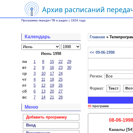
Архив расписаний передач
Программа передач ТВ и радио с 1924 года
Календарь
Главная
» Телепрограм
<< 09-06-1998
Июнь 1998
пн
1
8
15
22
29
вт
2
9
16
23
30
ср
3
10
17
24
Регион:
чт
4
11
18
25
пт
5
12
19
26
Формат:
Текст
Фот
сб
6
13
20
27
вс
7
14
21
28
85
программ
Меню
Добавить программу
08-06-1998
Вход
Каналы
[54