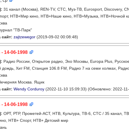
8
, ср
]
:
31 канал (Москва), REN-TV, СТС, Муз-ТВ, Eurosport, Discovery, C
порт, НТВ+Мир кино, НТВ+Наше кино, НТВ+Музыка, НТВ+Ночной к
сква
журнал "ТВ-Парк"
 сайт:
zajtzewegor
(2019-09-02 00:08:48)
 - 14-06-1998
]
:
Радио России, Открытое радио, Эхо Москвы, Europa Plus, Русское
дождь, Хит FM, Станция 106.8 FM, Радио 7 на семи холмах, Ради
сква
Вечерняя Москва. Ящик
 сайт:
Wendy Corduroy
(2022-11-10 15:09:33)
(Обновлено: 2022-11-
 - 14-06-1998
]
:
ОРТ, РТР, Прометей-АСТ, НТВ, Культура, ТВ-6, СТС / 35 канал, Т
ино, НТВ+ Спорт, НТВ+ Детский мир
ань