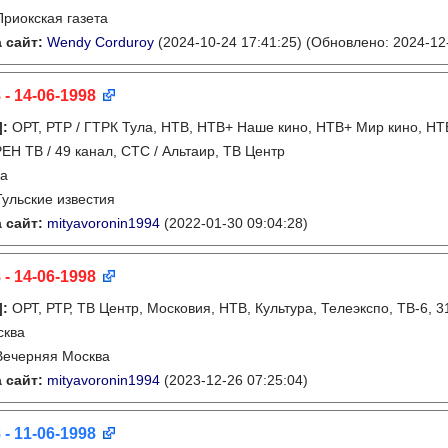
Приокская газета
 сайт:
Wendy Corduroy
(2024-10-24 17:41:25)
(Обновлено: 2024-12-
 - 14-06-1998
]
:
ОРТ, РТР / ГТРК Тула, НТВ, НТВ+ Наше кино, НТВ+ Мир кино, НТВ
 РЕН ТВ / 49 канал, СТС / Альтаир, ТВ Центр
ла
Тульские известия
 сайт:
mityavoronin1994
(2022-01-30 09:04:28)
 - 14-06-1998
]
:
ОРТ, РТР, ТВ Центр, Московия, НТВ, Культура, Телеэкспо, ТВ-6, 
сква
Вечерняя Москва
 сайт:
mityavoronin1994
(2023-12-26 07:25:04)
 - 11-06-1998