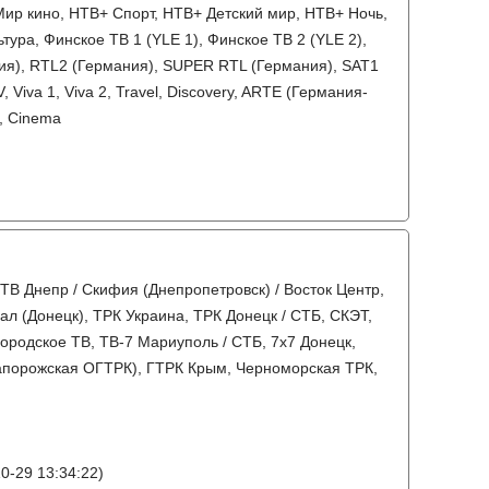
ир кино, НТВ+ Спорт, НТВ+ Детский мир, НТВ+ Ночь,
ура, Финское ТВ 1 (YLE 1), Финское ТВ 2 (YLE 2),
ния), RTL2 (Германия), SUPER RTL (Германия), SAT1
Viva 1, Viva 2, Travel, Discovery, ARTE (Германия-
0, Cinema
 ТВ Днепр / Скифия (Днепропетровск) / Восток Центр,
нал (Донецк), ТРК Украина, ТРК Донецк / СТБ, СКЭТ,
ородское ТВ, ТВ-7 Мариуполь / СТБ, 7x7 Донецк,
(Запорожская ОГТРК), ГТРК Крым, Черноморская ТРК,
0-29 13:34:22)