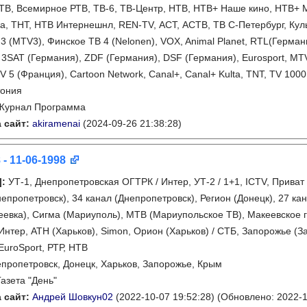
ТВ, Всемирное РТВ, ТВ-6, ТВ-Центр, НТВ, НТВ+ Наше кино, НТВ+ М
, ТНТ, НТВ Интернешнл, REN-TV, АСТ, АСТВ, ТВ С-Петербург, Культ
3 (MTV3), Финское ТВ 4 (Nelonen), VOX, Animal Planet, RTL(Герма
 3SAT (Германия), ZDF (Германия), DSF (Германия), Eurosport, MTV, 
V 5 (Франция), Cartoon Network, Canal+, Canal+ Kulta, TNT, TV 100
тония
Журнал Программа
 сайт:
akiramenai
(2024-09-26 21:38:28)
 - 11-06-1998
]
:
УТ-1, Днепропетровская ОГТРК / Интер, УТ-2 / 1+1, ICTV, Приват
непропетровск), 34 канал (Днепропетровск), Регион (Донецк), 27 ка
евка), Сигма (Мариуполь), МТВ (Мариупольское ТВ), Макеевское г
 Интер, АТН (Харьков), Simon, Орион (Харьков) / СТБ, Запорожье 
EuroSport, РТР, НТВ
пропетровск, Донецк, Харьков, Запорожье, Крым
Газета "День"
 сайт:
Андрей Шовкун02
(2022-10-07 19:52:28)
(Обновлено: 2022-1