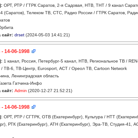
]
:
ОРТ, РТР / ГТРК Саратов, 2-я Садовая, НТВ, ТНТ / 9 канал Сара
24 (Саратов), Телеком ТВ, СТС, Радио России / ГТРК Саратов, Рад
ратов
Орбита
 сайт:
drset
(2024-05-03 14:41:21)
 - 14-06-1998
]
:
1 канал, Россия, Петербург-5 канал, НТВ, Региональное ТВ / REN
 / ТВ-6, ТВ-Центр, Eurosport, АСТ / Ореол ТВ, Cartoon Network
чина, Ленинградская область
Газета Гатчина-Инфо
 сайт:
Admin
(2020-12-27 21:52:21)
 - 14-06-1998
]
:
ОРТ, РТР / СГТРК, ОТВ (Екатеринбург), Культура / НТТ (Екатеринб
рг), РТК (Екатеринбург), АТН (Екатеринбург), Эра-ТВ, Студия-41, АС