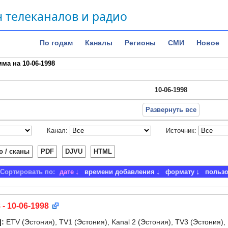
 телеканалов и радио
По годам
Каналы
Регионы
СМИ
Новое
ма на 10-06-1998
10-06-1998
Развернуть все
Канал:
Источник:
о / сканы
PDF
DJVU
HTML
Сортировать по:
дате
времени добавления
формату
польз
 - 10-06-1998
]
:
ETV (Эстония), TV1 (Эстония), Kanal 2 (Эстония), TV3 (Эстония),