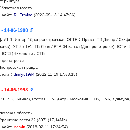
теринбург
Областная газета
 сайт:
RUErmine
(2022-09-13 14:47:56)
 - 14-06-1998
]
:
УТ-1, Интер / Днепропетровская ОГТРК, Приват ТВ Днепр / Скифи
овск), УТ-2 / 1+1, ТВ Лэнд / РТР, 34 канал (Днепропетровск), ICTV,
, ЮТЗ (Никополь) / СТБ
пропетровск
Днепровская правда
 сайт:
dimlys1994
(2022-11-19 17:53:18)
 - 14-06-1998
]
:
ОРТ (1 канал), Россия, ТВ-Центр / Московия, НТВ, ТВ-6, Культур
ковская область
Угрешские вести 22 (307) (17,14Mb)
 сайт:
Admin
(2018-02-11 17:24:54)