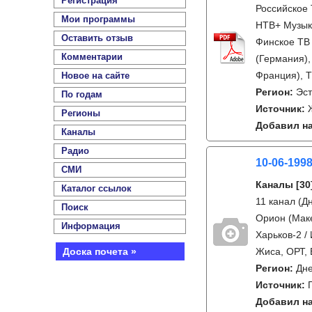
Регистрация
Российское 
Мои программы
НТВ+ Музыка
Оставить отзыв
Финское ТВ 
Комментарии
(Германия),
Франция), T
Новое на сайте
Регион:
Эс
По годам
Источник:
Регионы
Добавил на
Каналы
Радио
10-06-1998
СМИ
Каналы
[30
Каталог ссылок
11 канал (Д
Поиск
Орион (Маке
Информация
Харьков-2 /
Доска почета »
Жиса, ОРТ, 
Регион:
Дне
Источник:
Добавил на