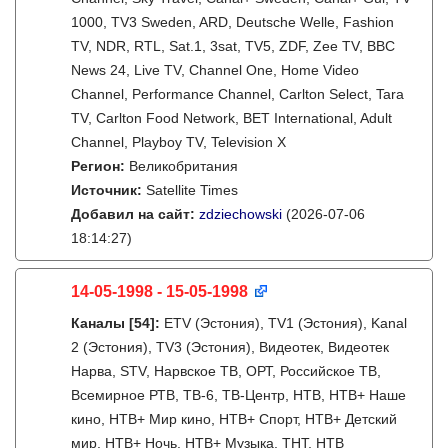
1000, TV3 Sweden, ARD, Deutsche Welle, Fashion
TV, NDR, RTL, Sat.1, 3sat, TV5, ZDF, Zee TV, BBC
News 24, Live TV, Channel One, Home Video
Channel, Performance Channel, Carlton Select, Tara
TV, Carlton Food Network, BET International, Adult
Channel, Playboy TV, Television X
Регион:
Великобритания
Источник:
Satellite Times
Добавил на сайт:
zdziechowski
(2026-07-06
18:14:27)
14-05-1998 - 15-05-1998
Каналы
[54]
:
ETV (Эстония), TV1 (Эстония), Kanal
2 (Эстония), TV3 (Эстония), Видеотек, Видеотек
Нарва, STV, Нарвское ТВ, ОРТ, Российское ТВ,
Всемирное РТВ, ТВ-6, ТВ-Центр, НТВ, НТВ+ Наше
кино, НТВ+ Мир кино, НТВ+ Спорт, НТВ+ Детский
мир, НТВ+ Ночь, НТВ+ Музыка, ТНТ, НТВ