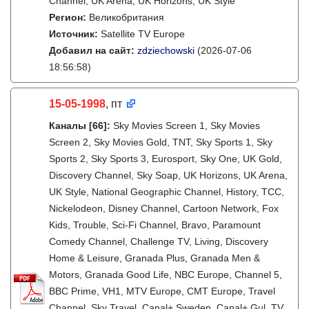
Channel, UK Arena, UK Horizons, UK Style
Регион:
Великобритания
Источник:
Satellite TV Europe
Добавил на сайт:
zdziechowski
(2026-07-06
18:56:58)
15-05-1998
, пт
Каналы
[66]
:
Sky Movies Screen 1, Sky Movies
Screen 2, Sky Movies Gold, TNT, Sky Sports 1, Sky
Sports 2, Sky Sports 3, Eurosport, Sky One, UK Gold,
Discovery Channel, Sky Soap, UK Horizons, UK Arena,
UK Style, National Geographic Channel, History, TCC,
Nickelodeon, Disney Channel, Cartoon Network, Fox
Kids, Trouble, Sci-Fi Channel, Bravo, Paramount
Comedy Channel, Challenge TV, Living, Discovery
Home & Leisure, Granada Plus, Granada Men &
Motors, Granada Good Life, NBC Europe, Channel 5,
BBC Prime, VH1, MTV Europe, CMT Europe, Travel
Channel, Sky Travel, Canal+ Sweden, Canal+ Gul, TV