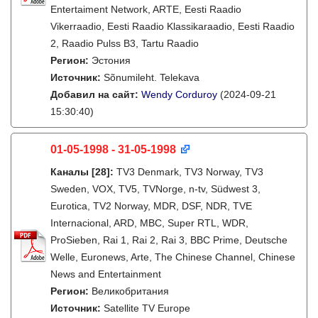
Entertaiment Network, ARTE, Eesti Raadio
Vikerraadio, Eesti Raadio Klassikaraadio, Eesti Raadio
2, Raadio Pulss B3, Tartu Raadio
Регион:
Эстония
Источник:
Sõnumileht. Telekava
Добавил на сайт:
Wendy Corduroy
(2024-09-21
15:30:40)
01-05-1998 - 31-05-1998
Каналы
[28]
:
TV3 Denmark, TV3 Norway, TV3
Sweden, VOX, TV5, TVNorge, n-tv, Südwest 3,
Eurotica, TV2 Norway, MDR, DSF, NDR, TVE
Internacional, ARD, MBC, Super RTL, WDR,
ProSieben, Rai 1, Rai 2, Rai 3, BBC Prime, Deutsche
Welle, Euronews, Arte, The Chinese Channel, Chinese
News and Entertainment
Регион:
Великобритания
Источник:
Satellite TV Europe