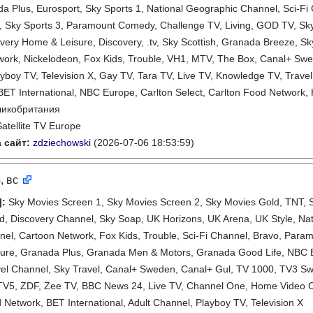
a Plus, Eurosport, Sky Sports 1, National Geographic Channel, Sci-
, Sky Sports 3, Paramount Comedy, Challenge TV, Living, GOD TV, Sky S
overy Home & Leisure, Discovery, .tv, Sky Scottish, Granada Breeze, 
ork, Nickelodeon, Fox Kids, Trouble, VH1, MTV, The Box, Canal+ Swed
yboy TV, Television X, Gay TV, Tara TV, Live TV, Knowledge TV, Trave
ET International, NBC Europe, Carlton Select, Carlton Food Network
ликобритания
Satellite TV Europe
 сайт:
zdziechowski
(2026-07-06 18:53:59)
8
, вс
]
:
Sky Movies Screen 1, Sky Movies Screen 2, Sky Movies Gold, TNT, Sk
, Discovery Channel, Sky Soap, UK Horizons, UK Arena, UK Style, Nat
el, Cartoon Network, Fox Kids, Trouble, Sci-Fi Channel, Bravo, Para
ure, Granada Plus, Granada Men & Motors, Granada Good Life, NBC
vel Channel, Sky Travel, Canal+ Sweden, Canal+ Gul, TV 1000, TV3 S
 TV5, ZDF, Zee TV, BBC News 24, Live TV, Channel One, Home Video C
 Network, BET International, Adult Channel, Playboy TV, Television X