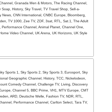
Fi Channel, Granada Men & Motors, The Racing Channel,
oap, History, Sky Travel, TV Travel Shop, Sell-a-
Sky News, CNN International, CNBC Europe, Bloomberg,
en, TV 1000, Zee TV, ZDF, 3sat, RTL, Sat.1, The Adult
l, Performance Channel, Animal Planet, Channel One,
, Home Video Channel, UK Arena, UK Horizons, UK Style
y Sports 1, Sky Sports 2, Sky Sports 3, Eurosport, Sky
ional Geographic Channel, History, TCC, Nickelodeon,
mount Comedy Channel, Challenge TV, Living, Discovery
 Europe, Channel 5, BBC Prime, VH1, MTV Europe, CMT
weden, ARD, Deutsche Welle, Fashion TV, NDR, RTL,
hannel, Performance Channel, Carlton Select, Tara TV,