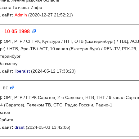
чина, Ленинградская область
Газета Гатчина-Инфо
 сайт:
Admin
(2020-12-27 21:52:21)
 - 10-05-1998
]
:
ОРТ, РТР / СГТРК, Культура / НТТ, ОТВ (Екатеринбург) / ТВЦ, АСВ
рг) / НТВ, Эра-ТВ / АСТ, 10 канал (Екатеринбург) / REN-TV, РТК-29,
теринбург
На смену!
 сайт:
liberalst
(2024-05-12 17:33:20)
8
, вс
]
:
ОРТ, РТР / ГТРК Саратов, 2-я Садовая, НТВ, ТНТ / 9 канал Сара
24 (Саратов), Телеком ТВ, СТС, Радио России, Радио-1
ратов
Орбита
 сайт:
drset
(2024-05-03 13:42:06)