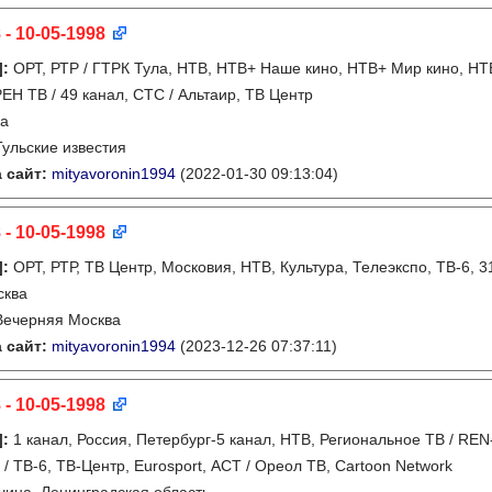
 - 10-05-1998
]
:
ОРТ, РТР / ГТРК Тула, НТВ, НТВ+ Наше кино, НТВ+ Мир кино, НТВ
 РЕН ТВ / 49 канал, СТС / Альтаир, ТВ Центр
ла
Тульские известия
 сайт:
mityavoronin1994
(2022-01-30 09:13:04)
 - 10-05-1998
]
:
ОРТ, РТР, ТВ Центр, Московия, НТВ, Культура, Телеэкспо, ТВ-6, 
сква
Вечерняя Москва
 сайт:
mityavoronin1994
(2023-12-26 07:37:11)
 - 10-05-1998
]
:
1 канал, Россия, Петербург-5 канал, НТВ, Региональное ТВ / REN
 / ТВ-6, ТВ-Центр, Eurosport, АСТ / Ореол ТВ, Cartoon Network