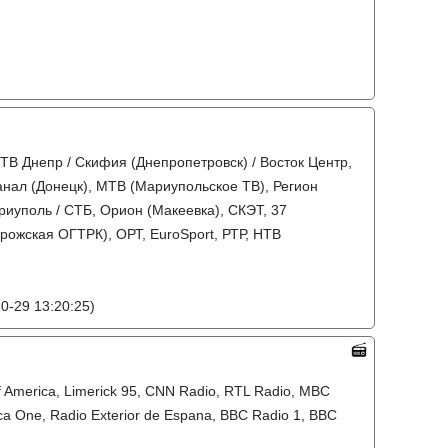
 ТВ Днепр / Скифия (Днепропетровск) / Восток Центр,
канал (Донецк), МТВ (Мариупольское ТВ), Регион
риуполь / СТБ, Орион (Макеевка), СКЭТ, 37
ожская ОГТРК), ОРТ, EuroSport, РТР, НТВ
0-29 13:20:25)
of America, Limerick 95, CNN Radio, RTL Radio, MBC
ica One, Radio Exterior de Espana, BBC Radio 1, BBC