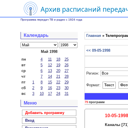
Архив расписаний передач
Программа передач ТВ и радио с 1924 года
Календарь
Главная
» Телепрограм
<< 09-05-1998
Май 1998
пн
4
11
18
25
вт
5
12
19
26
ср
6
13
20
27
Регион:
чт
7
14
21
28
пт
1
8
15
22
29
Формат:
Текст
Фот
сб
2
9
16
23
30
вс
3
10
17
24
31
79
программ
Меню
Добавить программу
10-05-199
Вход
Каналы
[71