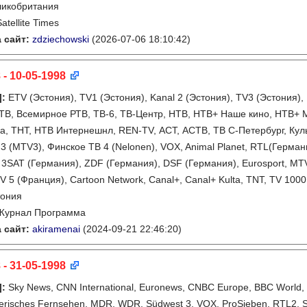
ликобритания
Satellite Times
 сайт:
zdziechowski
(2026-07-06 18:10:42)
 - 10-05-1998
]
:
ETV (Эстония), TV1 (Эстония), Kanal 2 (Эстония), TV3 (Эстония),
ТВ, Всемирное РТВ, ТВ-6, ТВ-Центр, НТВ, НТВ+ Наше кино, НТВ+ М
, ТНТ, НТВ Интернешнл, REN-TV, АСТ, АСТВ, ТВ С-Петербург, Культ
3 (MTV3), Финское ТВ 4 (Nelonen), VOX, Animal Planet, RTL(Герма
 3SAT (Германия), ZDF (Германия), DSF (Германия), Eurosport, MTV, 
V 5 (Франция), Cartoon Network, Canal+, Canal+ Kulta, TNT, TV 100
тония
Журнал Программа
 сайт:
akiramenai
(2024-09-21 22:46:20)
 - 31-05-1998
]
:
Sky News, CNN International, Euronews, CNBC Europe, BBC World,
erisches Fernsehen, MDR, WDR, Südwest 3, VOX, ProSieben, RTL2, Sup