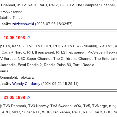
 Channel, JSTV, Rai 1, Rai 3, Rai 2, GOD TV, The Computer Channel, 
ликобритания
Satellite Times
 сайт:
zdziechowski
(2026-07-06 18:32:57)
 - 10-05-1998
]
:
ETV, Kanal 2, TV3, TV1, ОРТ, РТР, Yle TV1 [Финляндия], Yle TV2
 Canal+ Nordic, RTL [Германия], RTL2 [Германия], ProSieben [Герман
 Europe, NBC Super Channel, The Children's Channel, The Entertaime
ikaraadio, Eesti Raadio 2, Raadio Pulss B3, Tartu Raadio
тония
Sõnumileht. Telekava
 сайт:
Wendy Corduroy
(2024-09-21 15:29:11)
 - 31-05-1998
]
:
TV3 Denmark, TV3 Norway, TV3 Sweden, VOX, TV5, TVNorge, n-tv,
l, ARD, MBC, Super RTL, WDR, ProSieben, Rai 1, Rai 2, Rai 3, BBC Pr