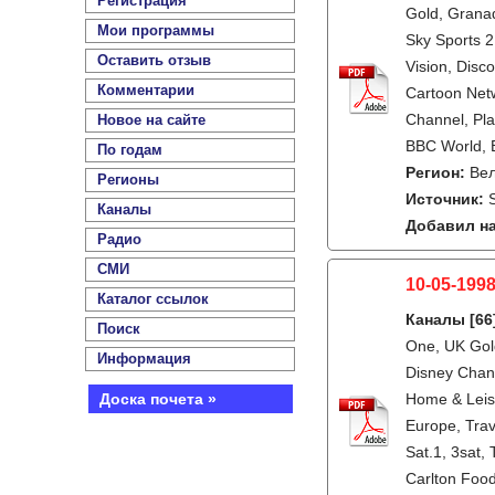
Регистрация
Gold, Granad
Мои программы
Sky Sports 2
Оставить отзыв
Vision, Disc
Комментарии
Cartoon Netw
Channel, Pla
Новое на сайте
BBC World, B
По годам
Регион:
Ве
Регионы
Источник:
Каналы
Добавил на
Радио
СМИ
10-05-199
Каталог ссылок
Каналы
[66
Поиск
One, UK Gold
Информация
Disney Chann
Доска почета »
Home & Leis
Europe, Tra
Sat.1, 3sat,
Carlton Food