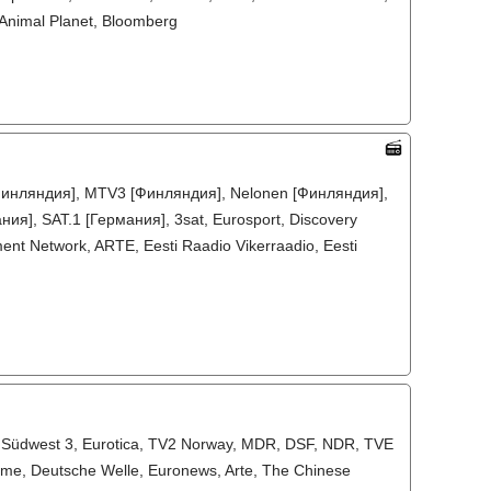
Animal Planet, Bloomberg
 [Финляндия], MTV3 [Финляндия], Nelonen [Финляндия],
ия], SAT.1 [Германия], 3sat, Eurosport, Discovery
nt Network, ARTE, Eesti Raadio Vikerraadio, Eesti
 Südwest 3, Eurotica, TV2 Norway, MDR, DSF, NDR, TVE
ime, Deutsche Welle, Euronews, Arte, The Chinese