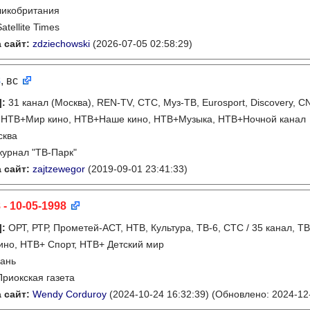
ликобритания
Satellite Times
 сайт:
zdziechowski
(2026-07-05 02:58:29)
8
, вс
]
:
31 канал (Москва), REN-TV, СТС, Муз-ТВ, Eurosport, Discovery, 
 НТВ+Мир кино, НТВ+Наше кино, НТВ+Музыка, НТВ+Ночной канал
сква
журнал "ТВ-Парк"
 сайт:
zajtzewegor
(2019-09-01 23:41:33)
 - 10-05-1998
]
:
ОРТ, РТР, Прометей-АСТ, НТВ, Культура, ТВ-6, СТС / 35 канал, Т
ино, НТВ+ Спорт, НТВ+ Детский мир
ань
Приокская газета
 сайт:
Wendy Corduroy
(2024-10-24 16:32:39)
(Обновлено: 2024-12-