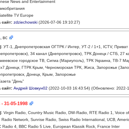
inese News and Entertainment
ликобритания
Satellite TV Europe
 сайт:
zdziechowski
(2026-07-06 19:10:27)
8
, вс
]
:
УТ-1, Днепропетровская ОГТРК / Интер, УТ-2 / 1+1, ICTV, Приват
непропетровск), 34 канал (Днепропетровск), ТРК Донецк / СТБ, 27 
акеевское городское ТВ, Сигма (Мариуполь), ТРК Украина, ТВ-7 Ма
х7 Донецк, ГТРК Крым, Черноморская ТРК, Жиса, Запорожье (Запор
пропетровск, Донецк, Крым, Запорожье
Газета "День"
 сайт:
Андрей Шовкун02
(2022-10-03 16:43:54)
(Обновлено: 2022-1
 - 31-05-1998
]
:
Virgin Radio, Country Music Radio, DW-Radio, RTE Radio 1, Voice 
 Radio Network, Sunrise Radio, Swiss Radio International, UCB, Amer
 Radio 4, BBC Radio 5 Live, European Klassik Rock, France Inter