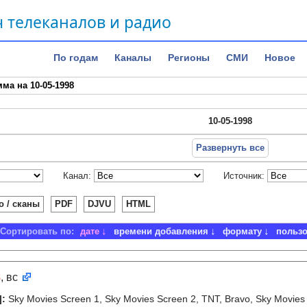
 телеканалов и радио
По годам
Каналы
Регионы
СМИ
Новое
ма на 10-05-1998
10-05-1998
Развернуть все
Канал:
Источник:
о / сканы
PDF
DJVU
HTML
Сортировать по:
дате
времени добавления
формату
польз
8
, вс
]
:
Sky Movies Screen 1, Sky Movies Screen 2, TNT, Bravo, Sky Movies