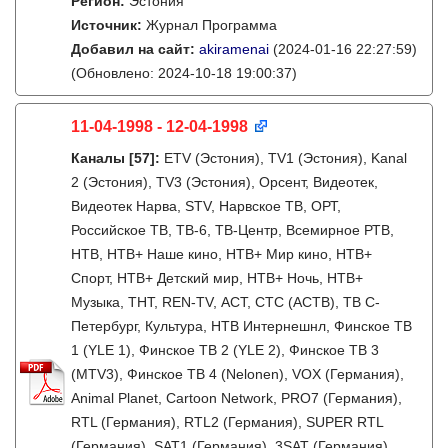
Регион:
Эстония
Источник:
Журнал Программа
Добавил на сайт:
akiramenai
(2024-01-16 22:27:59)
(Обновлено: 2024-10-18 19:00:37)
11-04-1998 - 12-04-1998
Каналы
[57]
:
ETV (Эстония), TV1 (Эстония), Kanal
2 (Эстония), TV3 (Эстония), Орсент, Видеотек,
Видеотек Нарва, STV, Нарвское ТВ, ОРТ,
Российское ТВ, ТВ-6, ТВ-Центр, Всемирное РТВ,
НТВ, НТВ+ Наше кино, НТВ+ Мир кино, НТВ+
Спорт, НТВ+ Детский мир, НТВ+ Ночь, НТВ+
Музыка, ТНТ, REN-TV, АСТ, СТС (АСТВ), ТВ С-
Петербург, Культура, НТВ Интернешнл, Финское ТВ
1 (YLE 1), Финское ТВ 2 (YLE 2), Финское ТВ 3
(MTV3), Финское ТВ 4 (Nelonen), VOX (Германия),
Animal Planet, Cartoon Network, PRO7 (Германия),
RTL (Германия), RTL2 (Германия), SUPER RTL
(Германия), SAT1 (Германия), 3SAT (Германия),