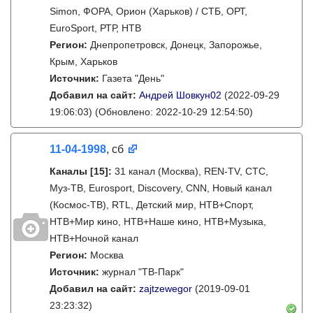
Simon, ФОРА, Орион (Харьков) / СТБ, ОРТ,
EuroSport, РТР, НТВ
Регион:
Днепропетровск, Донецк, Запорожье,
Крым, Харьков
Источник:
Газета "День"
Добавил на сайт:
Андрей Шовкун02
(2022-09-29
19:06:03)
(Обновлено: 2022-10-29 12:54:50)
11-04-1998
, сб
Каналы
[15]
:
31 канал (Москва), REN-TV, СТС,
Муз-ТВ, Eurosport, Discovery, CNN, Новый канал
(Космос-ТВ), RTL, Детский мир, НТВ+Спорт,
НТВ+Мир кино, НТВ+Наше кино, НТВ+Музыка,
НТВ+Ночной канал
Регион:
Москва
Источник:
журнал "ТВ-Парк"
Добавил на сайт:
zajtzewegor
(2019-09-01
23:23:32)