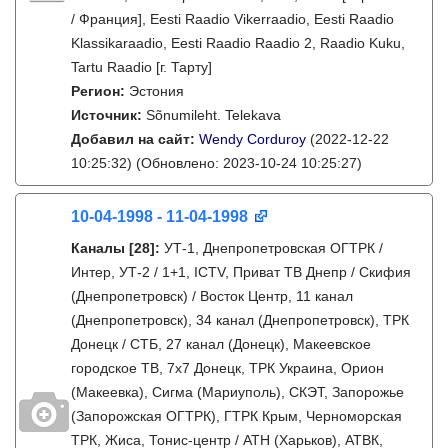
/ Франция], Eesti Raadio Vikerraadio, Eesti Raadio
Klassikaraadio, Eesti Raadio Raadio 2, Raadio Kuku,
Tartu Raadio [г. Тарту]
Регион:
Эстония
Источник:
Sõnumileht. Telekava
Добавил на сайт:
Wendy Corduroy
(2022-12-22
10:25:32)
(Обновлено: 2023-10-24 10:25:27)
10-04-1998 - 11-04-1998
Каналы
[28]
:
УТ-1, Днепропетровская ОГТРК /
Интер, УТ-2 / 1+1, ICTV, Приват ТВ Днепр / Скифия
(Днепропетровск) / Восток Центр, 11 канал
(Днепропетровск), 34 канал (Днепропетровск), ТРК
Донецк / СТБ, 27 канал (Донецк), Макеевское
городское ТВ, 7х7 Донецк, ТРК Украина, Орион
(Макеевка), Сигма (Мариуполь), СКЭТ, Запорожье
(Запорожская ОГТРК), ГТРК Крым, Черноморская
ТРК, Жиса, Тонис-центр / АТН (Харьков), АТВК,