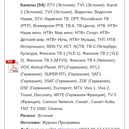
Каналы
[54]
:
ETV (Эстония), TV1 (Эстония), Kanal
2 (Эстония), TV3 (Эстония), Видеотек, Видеотек
Нарва, STV, Нарвское ТВ, ОРТ, Российское ТВ
(РТР), Всемирное РТВ, ТВ-6, ТВ-Центр, НТВ, НТВ+
Наше кино, НТВ+ Мир кино, НТВ+ Спорт, НТВ+
Детский мир, НТВ+ Ночь, НТВ+ Музыка, ТНТ, НТВ
Интернешнл, REN-TV, АСТ, АСТВ, ТВ С-Петербург,
Культура, Финское ТВ 1 (YLE 1), Финское ТВ 2 (YLE
2), Финское ТВ 3 (MTV3), Финское ТВ 4 (Nelonen),
VOX, Animal Planet, RTL(Германия), RTL2
(Германия), SUPER RTL (Германия), SAT1
(Германия), 3SAT (Германия), ZDF (Германия),
DSF (Германия), Eurosport, MTV, Viva 1, Viva 2,
Travel, Discovery, ARTE (Германия-Франция), TV 5
(Франция), Cartoon Network, Canal+, Canal+ Kulta,
TNT, TV 1000, Cinema
Регион:
Эстония
Источник:
Журнал Программа