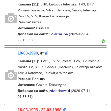
Каналы
[11]
:
LNK, Lietuvos televizija, TV3, BTV,
Vilniaus televizija, Vilsat, Balticum, Šiaulių televizija,
Pan TV, 5TV, Klaipėdos televizija
Регион:
Литва
Источник:
Plius TV
Добавил на сайт:
Solaris4154
(2025-03-04
22:19:59)
19-03-1998
, чт
Каналы
[11]
:
TVP1, TVP2, Polsat, TVN, TV Polonia,
Nasza TV, RTL7, Canal+ (Польша), Telewizja Kraków,
Tele 3 Katowice, Telewizja Wrocław
Регион:
Польша
Источник:
Gazeta Telewizyjna
Добавил на сайт:
zdziechowski
(2026-07-11
01:53:51)
16-03-1998 - 22-03-1998