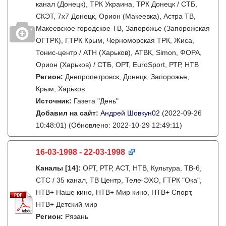
канал (Донецк), ТРК Украина, ТРК Донецк / СТБ,
СКЭТ, 7х7 Донецк, Орион (Макеевка), Астра ТВ,
Макеевское городское ТВ, Запорожье (Запорожская
ОГТРК), ГТРК Крым, Черноморская ТРК, Жиса,
Тонис-центр / АТН (Харьков), АТВК, Simon, ФОРА,
Орион (Харьков) / СТБ, ОРТ, EuroSport, РТР, НТВ
Регион:
Днепропетровск, Донецк, Запорожье,
Крым, Харьков
Источник:
Газета "День"
Добавил на сайт:
Андрей Шовкун02
(2022-09-26
10:48:01)
(Обновлено: 2022-10-29 12:49:11)
16-03-1998 - 22-03-1998
Каналы
[14]
:
ОРТ, РТР, АСТ, НТВ, Культура, ТВ-6,
СТС / 35 канал, ТВ Центр, Теле-ЭХО, ГТРК "Ока",
НТВ+ Наше кино, НТВ+ Мир кино, НТВ+ Спорт,
НТВ+ Детский мир
Регион:
Рязань