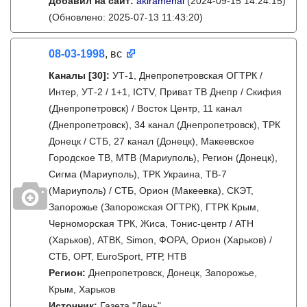
Добавил на сайт:
akiramenai
(2024-09-15 14:24:15)
(Обновлено: 2025-07-13 11:43:20)
08-03-1998
, вс
Каналы
[30]
:
УТ-1, Днепропетровская ОГТРК /
Интер, УТ-2 / 1+1, ICTV, Приват ТВ Днепр / Скифия
(Днепропетровск) / Восток Центр, 11 канал
(Днепропетровск), 34 канал (Днепропетровск), ТРК
Донецк / СТБ, 27 канал (Донецк), Макеевское
Городское ТВ, МТВ (Мариуполь), Регион (Донецк),
Сигма (Мариуполь), ТРК Украина, ТВ-7
(Мариуполь) / СТБ, Орион (Макеевка), СКЭТ,
Запорожье (Запорожская ОГТРК), ГТРК Крым,
Черноморская ТРК, Жиса, Тонис-центр / АТН
(Харьков), АТВК, Simon, ФОРА, Орион (Харьков) /
СТБ, ОРТ, EuroSport, РТР, НТВ
Регион:
Днепропетровск, Донецк, Запорожье,
Крым, Харьков
Источник:
Газета "День"