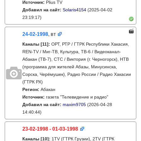
Источник:
Plius TV
Добавил на сайт:
Solaris4154
(2025-04-02
23:19:17)
24-02-1998
, вт
Каналы
[11]
:
ОРТ, РТР / ГТРК Республики Хакасия,
REN-TV / Миг-ТВ, Культура, ТВ-6 / Видеоканал-
Абакан (ТВ-7), СТС / Виктория (г. Черногорск), НТВ
(программа для жителей Абазы, Минусинска,
Сорска, Черёмушек), Радио России / Радио Хакасии
(ГТРК РХ)
Регион:
Абакан
Источник:
газета "Телевидение и радио"
Добавил на сайт:
maxim9705
(2026-04-28
14:40:44)
23-02-1998 - 01-03-1998
Каналы
[10]
:
1TV (ГТРК Грузии), 2TV (ГТРК