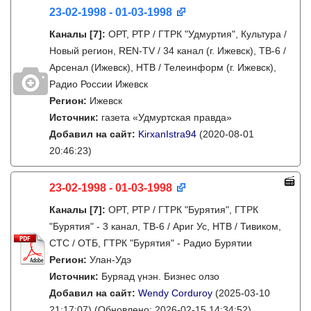
23-02-1998 - 01-03-1998
Каналы
[7]
:
ОРТ, РТР / ГТРК "Удмуртия", Культура /
Новый регион, REN-TV / 34 канал (г. Ижевск), ТВ-6 /
Арсенал (Ижевск), НТВ / Телеинформ (г. Ижевск),
Радио России Ижевск
Регион:
Ижевск
Источник:
газета «Удмуртская правда»
Добавил на сайт:
KirxanIstra94
(2020-08-01
20:46:23)
23-02-1998 - 01-03-1998
Каналы
[7]
:
ОРТ, РТР / ГТРК "Бурятия", ГТРК
"Бурятия" - 3 канал, ТВ-6 / Ариг Ус, НТВ / Тивиком,
СТС / ОТБ, ГТРК "Бурятия" - Радио Бурятии
Регион:
Улан-Удэ
Источник:
Буряад үнэн. Бизнес олзо
Добавил на сайт:
Wendy Corduroy
(2025-03-10
21:17:07)
(Обновлено: 2026-02-15 14:34:52)