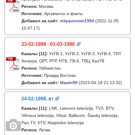
Регион:
Москва
Источник:
Аргументы и факты
Добавил на сайт:
mityavoronin1994
(2021-11-05
10:47:17)
23-02-1998 - 01-03-1998
Каналы
[11]
:
УзТВ-1, УзТВ-2, УзТВ-3, УзТВ-4, TRT
Avrasya, ОРТ, РТР, НТВ, ТВ-6, ТВЦ, КазТВ
Регион:
Узбекистан
Источник:
Правда Востока
Добавил на сайт:
Maxim99
(2023-04-18 21:13:32)
24-02-1998
, вт
Каналы
[11]
:
LNK, Lietuvos televizija, TV3, BTV,
Vilniaus televizija, Vilsat, Balticum, Šiaulių televizija,
Pan TV, 5TV, Klaipėdos televizija
Регион:
Литва