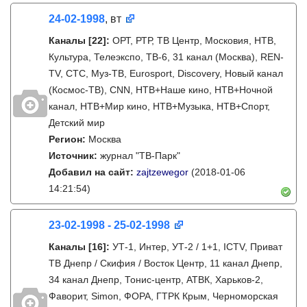
24-02-1998
, вт
Каналы
[22]
:
ОРТ, РТР, ТВ Центр, Московия, НТВ,
Культура, Телеэкспо, ТВ-6, 31 канал (Москва), REN-
TV, СТС, Муз-ТВ, Eurosport, Discovery, Новый канал
(Космос-ТВ), CNN, НТВ+Наше кино, НТВ+Ночной
канал, НТВ+Мир кино, НТВ+Музыка, НТВ+Спорт,
Детский мир
Регион:
Москва
Источник:
журнал "ТВ-Парк"
Добавил на сайт:
zajtzewegor
(2018-01-06
14:21:54)
23-02-1998 - 25-02-1998
Каналы
[16]
:
УТ-1, Интер, УТ-2 / 1+1, ICTV, Приват
ТВ Днепр / Скифия / Восток Центр, 11 канал Днепр,
34 канал Днепр, Тонис-центр, АТВК, Харьков-2,
Фаворит, Simon, ФОРА, ГТРК Крым, Черноморская