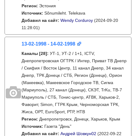
Регион:
Эстония
Источник:
Sõnumileht. Telekava
Добавил на сайт:
Wendy Corduroy
(2024-09-20
11:28:01)
13-02-1998 - 14-02-1998
Каналы
[28]
:
УТ-1, УТ-2 / 1+1, ICTV,
Днепропетровская ОГТРК / Интер, Приват ТВ Днепр
/ Скифия / Восток Центр, 11 канал Днепр, 34 канал
Днепр, ТРК Донецк / СТБ, Регион (Донецк), Орион
(Макеевка), Макеевское Городское ТВ, Сигма
(Мариуполь), 27 канал (Донецк), СКЭТ, TrKu, ТВ-7
Мариуполь / СТБ, Тонис-центр, АТВК, Харьков-2,
Фаворит, Simon, ГТРК Крым, Черноморская ТРК,
Жиса, ОРТ, EuroSport, РТР, НТВ
Регион:
Днепропетровск, Донецк, Харьков, Крым
Источник:
Газета "День"
Добавил на сайт:
Андрей Шовкун02
(2022-09-22