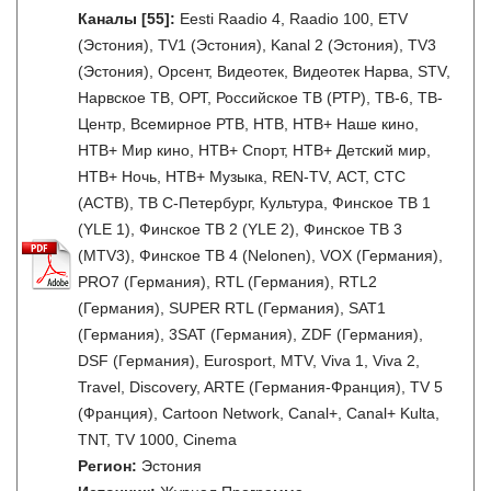
Каналы
[55]
:
Eesti Raadio 4, Raadio 100, ETV
(Эстония), TV1 (Эстония), Kanal 2 (Эстония), TV3
(Эстония), Орсент, Видеотек, Видеотек Нарва, STV,
Нарвское ТВ, ОРТ, Российское ТВ (РТР), ТВ-6, ТВ-
Центр, Всемирное РТВ, НТВ, НТВ+ Наше кино,
НТВ+ Мир кино, НТВ+ Спорт, НТВ+ Детский мир,
НТВ+ Ночь, НТВ+ Музыка, REN-TV, АСТ, СТС
(АСТВ), ТВ С-Петербург, Культура, Финское ТВ 1
(YLE 1), Финское ТВ 2 (YLE 2), Финское ТВ 3
(MTV3), Финское ТВ 4 (Nelonen), VOX (Германия),
PRO7 (Германия), RTL (Германия), RTL2
(Германия), SUPER RTL (Германия), SAT1
(Германия), 3SAT (Германия), ZDF (Германия),
DSF (Германия), Eurosport, MTV, Viva 1, Viva 2,
Travel, Discovery, ARTE (Германия-Франция), TV 5
(Франция), Cartoon Network, Canal+, Canal+ Kulta,
TNT, TV 1000, Cinema
Регион:
Эстония