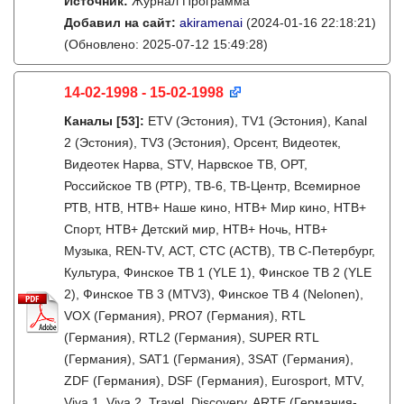
Источник:
Журнал Программа
Добавил на сайт:
akiramenai
(2024-01-16 22:18:21)
(Обновлено: 2025-07-12 15:49:28)
14-02-1998 - 15-02-1998
Каналы
[53]
:
ETV (Эстония), TV1 (Эстония), Kanal
2 (Эстония), TV3 (Эстония), Орсент, Видеотек,
Видеотек Нарва, STV, Нарвское ТВ, ОРТ,
Российское ТВ (РТР), ТВ-6, ТВ-Центр, Всемирное
РТВ, НТВ, НТВ+ Наше кино, НТВ+ Мир кино, НТВ+
Спорт, НТВ+ Детский мир, НТВ+ Ночь, НТВ+
Музыка, REN-TV, АСТ, СТС (АСТВ), ТВ С-Петербург,
Культура, Финское ТВ 1 (YLE 1), Финское ТВ 2 (YLE
2), Финское ТВ 3 (MTV3), Финское ТВ 4 (Nelonen),
VOX (Германия), PRO7 (Германия), RTL
(Германия), RTL2 (Германия), SUPER RTL
(Германия), SAT1 (Германия), 3SAT (Германия),
ZDF (Германия), DSF (Германия), Eurosport, MTV,
Viva 1, Viva 2, Travel, Discovery, ARTE (Германия-