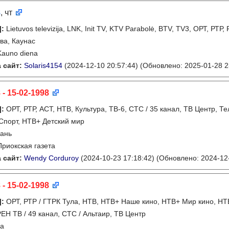
8
, чт
]
:
Lietuvos televizija, LNK, Init TV, KTV Parabolė, BTV, TV3, ОРТ, РТР,
ва, Каунас
Kauno diena
 сайт:
Solaris4154
(2024-12-10 20:57:44)
(Обновлено: 2025-01-28 2
 - 15-02-1998
]
:
ОРТ, РТР, АСТ, НТВ, Культура, ТВ-6, СТС / 35 канал, ТВ Центр,
Спорт, НТВ+ Детский мир
ань
Приокская газета
 сайт:
Wendy Corduroy
(2024-10-23 17:18:42)
(Обновлено: 2024-12-
 - 15-02-1998
]
:
ОРТ, РТР / ГТРК Тула, НТВ, НТВ+ Наше кино, НТВ+ Мир кино, НТВ
 РЕН ТВ / 49 канал, СТС / Альтаир, ТВ Центр
ла