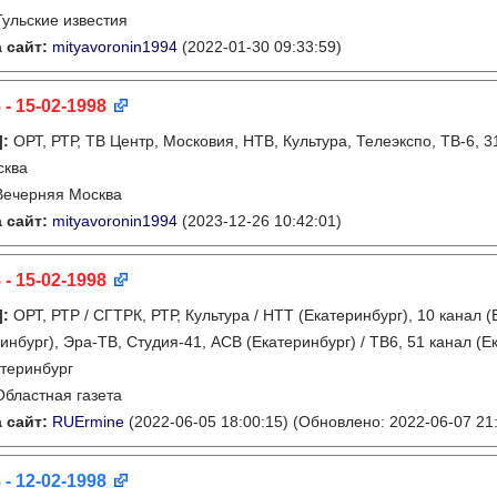
Тульские известия
 сайт:
mityavoronin1994
(2022-01-30 09:33:59)
 - 15-02-1998
]
:
ОРТ, РТР, ТВ Центр, Московия, НТВ, Культура, Телеэкспо, ТВ-6, 
сква
Вечерняя Москва
 сайт:
mityavoronin1994
(2023-12-26 10:42:01)
 - 15-02-1998
]
:
ОРТ, РТР / СГТРК, РТР, Культура / НТТ (Екатеринбург), 10 канал (
инбург), Эра-ТВ, Студия-41, АСВ (Екатеринбург) / ТВ6, 51 канал (Е
теринбург
Областная газета
 сайт:
RUErmine
(2022-06-05 18:00:15)
(Обновлено: 2022-06-07 21:
 - 12-02-1998