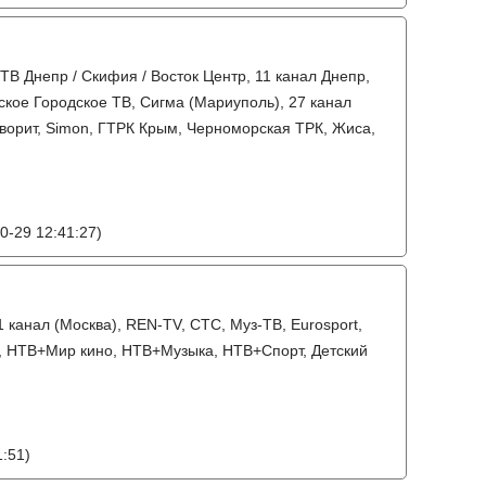
 ТВ Днепр / Скифия / Восток Центр, 11 канал Днепр,
ское Городское ТВ, Сигма (Мариуполь), 27 канал
Фаворит, Simon, ГТРК Крым, Черноморская ТРК, Жиса,
0-29 12:41:27)
1 канал (Москва), REN-TV, СТС, Муз-ТВ, Eurosport,
л, НТВ+Мир кино, НТВ+Музыка, НТВ+Спорт, Детский
:51)