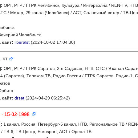
]
:
ОРТ, РТР / ГТРК Челябинск, Культура / Интерволна / REN-TV, НТВ,
ТС / Метар, 29 канал (Челябинск) / АСТ, Солнечный ветер / ТВ-Цен
лябинск
Вечерний Челябинск
 сайт:
liberalst
(2024-10-02 17:04:30)
8
, чт
]
:
ОРТ, РТР / ГТРК Саратов, 2-я Садовая, НТВ, СТС / 9 канал Сара
24 (Саратов), Телеком ТВ, Радио России / ГТРК Саратов, Радио-1,
ратов
Орбита
 сайт:
drset
(2024-04-29 06:25:42)
 - 15-02-1998
]
:
1 канал, Россия, Петербург-5 канал, НТВ, Региональное ТВ / REN
 / ТВ-6, ТВ-Центр, Eurosport, АСТ / Ореол ТВ