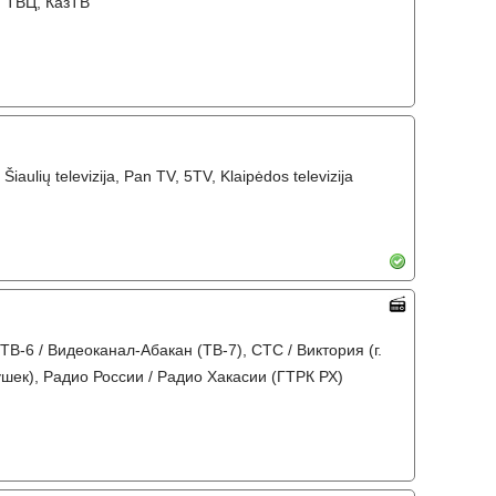
, ТВЦ, КазТВ
, Šiaulių televizija, Pan TV, 5TV, Klaipėdos televizija
ТВ-6 / Видеоканал-Абакан (ТВ-7), СТС / Виктория (г.
шек), Радио России / Радио Хакасии (ГТРК РХ)