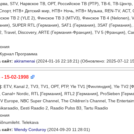
рва, STV, Нарвское ТВ, ОРТ, Российское ТВ (РТР), ТВ-6, ТВ-Цент
Спорт, НТВ+ Детский мир, НТВ+ Ночь, НТВ+ Музыка, REN-TV, АСТ, С
нское ТВ 2 (YLE 2), Финское ТВ 3 (MTV3), Финское ТВ 4 (Nelonen),
ния), SUPER RTL (Германия), SAT1 (Германия), 3SAT (Германия), 
 2, Travel, Discovery, ARTE (Германия-Франция), TV 5 (Франция), Car
тония
Журнал Программа
 сайт:
akiramenai
(2024-01-16 22:18:21)
(Обновлено: 2025-07-12 15
 - 15-02-1998
]
:
ETV, Kanal 2, TV3, TV1, ОРТ, РТР, Yle TV1 [Финляндия], Yle TV2
 Canal+ Nordic, RTL [Германия], RTL2 [Германия], ProSieben [Герман
 Europe, NBC Super Channel, The Children's Channel, The Entertaime
ikaraadio, Eesti Raadio 2, Raadio Pulss B3, Tartu Raadio
тония
Sõnumileht. Telekava
 сайт:
Wendy Corduroy
(2024-09-20 11:28:01)