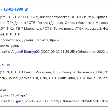
 - 12-02-1998
]
:
УТ-1, УТ-2 / 1+1, ICTV, Днепропетровская ОГТРК / Интер, Приват
епр, ТРК Донецк / СТБ, Регион (Донецк), Орион (Макеевка), Макеев
КЭТ, TrKu, ТВ-7 Мариуполь / СТБ, Тонис-центр, АТВК, Харьков-2, 
ort, РТР, НТВ
пропетровск, Донецк, Харьков, Крым
Газета "День"
 сайт:
Андрей Шовкун02
(2022-09-22 11:39:25)
(Обновлено: 2022-1
8
, чт
]
:
ОРТ, РТР, ТВ Центр, Московия, НТВ, Культура, Телеэкспо, ТВ-6, 3
Новый канал (Космос-ТВ), CNN, НТВ+Наше кино, НТВ+Ночной кана
сква
журнал "ТВ-Парк"
 сайт:
Bulgach
(2024-07-16 17:39:53)
(Обновлено: 2024-07-16 18:51