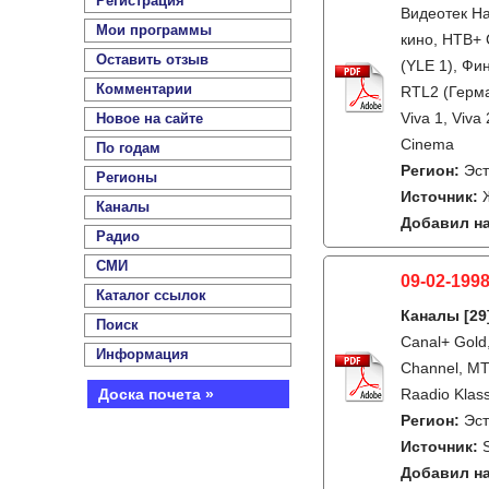
Регистрация
Видеотек На
Мои программы
кино, НТВ+ 
Оставить отзыв
(YLE 1), Фи
Комментарии
RTL2 (Герма
Viva 1, Viva
Новое на сайте
Cinema
По годам
Регион:
Эс
Регионы
Источник:
Каналы
Добавил на
Радио
СМИ
09-02-1998
Каталог ссылок
Каналы
[29
Поиск
Canal+ Gold,
Информация
Channel, MTV
Доска почета »
Raadio Klass
Регион:
Эс
Источник:
Добавил на