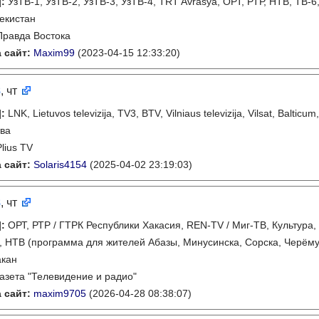
]
:
УзТВ-1, УзТВ-2, УзТВ-3, УзТВ-4, TRT Avrasya, ОРТ, РТР, НТВ, ТВ-6
екистан
Правда Востока
 сайт:
Maxim99
(2023-04-15 12:33:20)
8
, чт
]
:
LNK, Lietuvos televizija, TV3, BTV, Vilniaus televizija, Vilsat, Balticum
ва
Plius TV
 сайт:
Solaris4154
(2025-04-02 23:19:03)
8
, чт
]
:
ОРТ, РТР / ГТРК Республики Хакасия, REN-TV / Миг-ТВ, Культура, 
, НТВ (программа для жителей Абазы, Минусинска, Сорска, Черёму
акан
газета "Телевидение и радио"
 сайт:
maxim9705
(2026-04-28 08:38:07)