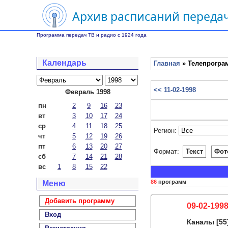
Архив расписаний передач
Программа передач ТВ и радио с 1924 года
Календарь
Главная
» Телепрограм
<< 11-02-1998
Февраль 1998
пн
2
9
16
23
вт
3
10
17
24
ср
4
11
18
25
Регион:
чт
5
12
19
26
пт
6
13
20
27
Формат:
Текст
Фот
сб
7
14
21
28
вс
1
8
15
22
86
программ
Меню
Добавить программу
09-02-1998
Вход
Каналы
[55