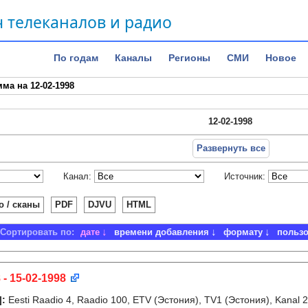
 телеканалов и радио
По годам
Каналы
Регионы
СМИ
Новое
ма на 12-02-1998
12-02-1998
Развернуть все
Канал:
Источник:
о / сканы
PDF
DJVU
HTML
Сортировать по:
дате
времени добавления
формату
польз
 - 15-02-1998
]
:
Eesti Raadio 4, Raadio 100, ETV (Эстония), TV1 (Эстония), Kanal 