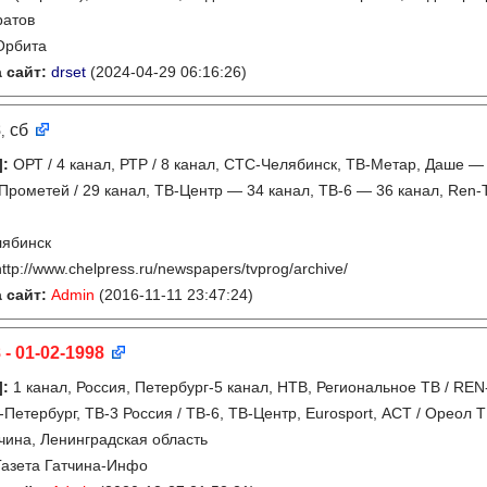
ратов
Орбита
 сайт:
drset
(2024-04-29 06:16:26)
8
сб
,
]
:
ОРТ / 4 канал, РТР / 8 канал, СТС-Челябинск, ТВ-Метар, Даше —
Прометей / 29 канал, ТВ-Центр — 34 канал, ТВ-6 — 36 канал, Ren-
лябинск
http://www.chelpress.ru/newspapers/tvprog/archive/
 сайт:
Admin
(2016-11-11 23:47:24)
 - 01-02-1998
]
:
1 канал, Россия, Петербург-5 канал, НТВ, Региональное ТВ / REN
-Петербург, ТВ-3 Россия / ТВ-6, ТВ-Центр, Eurosport, АСТ / Ореол 
чина, Ленинградская область
Газета Гатчина-Инфо