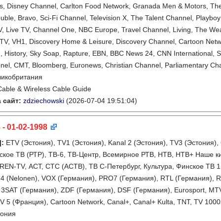
, Disney Channel, Carlton Food Network, Granada Men & Motors, The 
ouble, Bravo, Sci-Fi Channel, Television X, The Talent Channel, Playb
, Live TV, Channel One, NBC Europe, Travel Channel, Living, The Wea
TV, VH1, Discovery Home & Leisure, Discovery Channel, Cartoon Net
 History, Sky Soap, Rapture, EBN, BBC News 24, CNN International, S
nel, CMT, Bloomberg, Euronews, Christian Channel, Parliamentary Ch
ликобритания
Cable & Wireless Cable Guide
 сайт:
zdziechowski
(2026-07-04 19:51:04)
 - 01-02-1998
]
:
ETV (Эстония), TV1 (Эстония), Kanal 2 (Эстония), TV3 (Эстония),
ское ТВ (РТР), ТВ-6, ТВ-Центр, Всемирное РТВ, НТВ, НТВ+ Наше к
REN-TV, АСТ, СТС (АСТВ), ТВ С-Петербург, Культура, Финское ТВ 1 
4 (Nelonen), VOX (Германия), PRO7 (Германия), RTL (Германия), 
 3SAT (Германия), ZDF (Германия), DSF (Германия), Eurosport, MTV, 
V 5 (Франция), Cartoon Network, Canal+, Canal+ Kulta, TNT, TV 100
тония