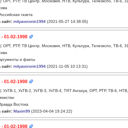
]
:
ОРТ, РТР, ТВ Центр, Московия, НТВ, Культура, Телеэкспо, ТВ-6, 
сква
Российская газета
 сайт:
mityavoronin1994
(2021-05-27 14:38:05)
 - 01-02-1998
]
:
ОРТ, РТР, ТВ Центр, Московия, НТВ, Культура, Телеэкспо, ТВ-6, 
сква
Аргументы и факты
 сайт:
mityavoronin1994
(2021-11-05 10:13:31)
 - 01-02-1998
]
:
УзТВ-1, УзТВ-2, УзТВ-3, УзТВ-4, TRT Avrasya, ОРТ, РТР, ТВ-6, НТВ
екистан
Правда Востока
 сайт:
Maxim99
(2023-04-04 19:24:22)
 - 01-02-1998