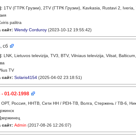
]
:
1TV (ГТРК Грузии), 2TV (ГТРК Грузии), Kavkasia, Rustavi 2, Iveria,
зия
viris palitra
 сайт:
Wendy Corduroy
(2023-10-12 19:55:42)
8
, сб
]
:
LNK, Lietuvos televizija, TV3, BTV, Vilniaus televizija, Vilsat, Balticum
ва
Plius TV
 сайт:
Solaris4154
(2025-04-02 23:18:51)
 - 01-02-1998
:
ОРТ, Россия, ННТВ, Сети НН / РЕН-ТВ, Волга, Стержень / ТВ-6, Ни
ржинск
Дзержинец
 сайт:
Admin
(2017-08-26 12:26:07)