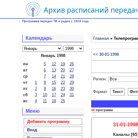
Архив расписаний передач
Программа передач ТВ и радио с 1924 года
Календарь
Главная
» Телепрограм
<< 30-01-1998
Январь 1998
пн
5
12
19
26
вт
6
13
20
27
ср
7
14
21
28
Регион:
чт
1
8
15
22
29
пт
2
9
16
23
30
Формат:
Текст
Фот
сб
3
10
17
24
31
вс
4
11
18
25
86
программ
Меню
Добавить программу
31-01-199
Вход
Каналы
[65