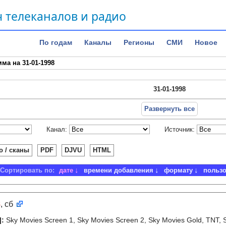
 телеканалов и радио
По годам
Каналы
Регионы
СМИ
Новое
ма на 31-01-1998
31-01-1998
Развернуть все
Канал:
Источник:
о / сканы
PDF
DJVU
HTML
Сортировать по:
дате
времени добавления
формату
польз
8
, сб
]
:
Sky Movies Screen 1, Sky Movies Screen 2, Sky Movies Gold, TNT, 