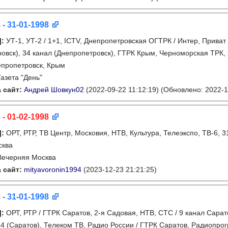
 - 31-01-1998
]
:
УТ-1, УТ-2 / 1+1, ICTV, Днепропетровская ОГТРК / Интер, Приват
овск), 34 канал (Днепропетровск), ГТРК Крым, Черноморская ТРК, 
пропетровск, Крым
Газета "День"
 сайт:
Андрей Шовкун02
(2022-09-22 11:12:19)
(Обновлено: 2022-1
 - 01-02-1998
]
:
ОРТ, РТР, ТВ Центр, Московия, НТВ, Культура, Телеэкспо, ТВ-6, 
сква
Вечерняя Москва
 сайт:
mityavoronin1994
(2023-12-23 21:21:25)
 - 31-01-1998
]
:
ОРТ, РТР / ГТРК Саратов, 2-я Садовая, НТВ, СТС / 9 канал Сара
24 (Саратов), Телеком ТВ, Радио России / ГТРК Саратов, Радиопро