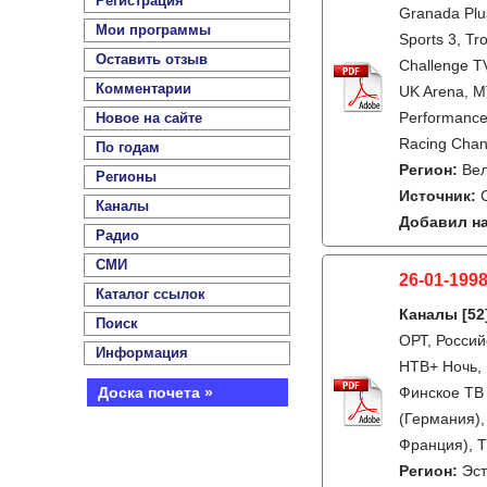
Регистрация
Granada Plus
Мои программы
Sports 3, Tr
Оставить отзыв
Challenge TV
Комментарии
UK Arena, M
Performance,
Новое на сайте
Racing Chan
По годам
Регион:
Ве
Регионы
Источник:
Каналы
Добавил на
Радио
СМИ
26-01-1998
Каталог ссылок
Каналы
[52
Поиск
ОРТ, Россий
Информация
НТВ+ Ночь, 
Доска почета »
Финское ТВ 
(Германия),
Франция), T
Регион:
Эс