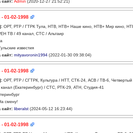
 сайт:
Admin
(2020-12-27 21:52:21)
 - 01-02-1998
]
:
ОРТ, РТР / ГТРК Тула, НТВ, НТВ+ Наше кино, НТВ+ Мир кино, НТВ
РЕН ТВ / 49 канал, СТС / Альтаир
ла
Тульские известия
 сайт:
mityavoronin1994
(2022-01-30 09:38:04)
 - 01-02-1998
]
:
ОРТ, РТР / СГТРК, Культура / НТТ, СТК-24, АСВ / ТВ-6, Четвертый
0 канал (Екатеринбург) / СТС, РТК-29, АТН, Студия-41
теринбург
На смену!
 сайт:
liberalst
(2024-05-12 16:23:44)
 - 01-02-1998