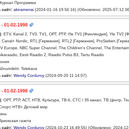
Журнал Программа
 сайт:
akiramenai
(2024-01-16 19:56:16)
(Обновлено: 2025-07-12 06
 - 01-02-1998
]
:
ETV, Kanal 2, TV3, TV1, ОРТ, РТР, Yle TV1 [Финляндия], Yle TV2
 Canal+ Nordic, RTL [Германия], RTL2 [Германия], ProSieben [Герман
 Europe, NBC Super Channel, The Children's Channel, The Entertaime
ikaraadio, Eesti Raadio 2, Raadio Pulss B3, Tartu Raadio
тония
Sõnumileht. Telekava
 сайт:
Wendy Corduroy
(2024-09-20 11:14:07)
 - 01-02-1998
]
:
ОРТ, РТР, АСТ, НТВ, Культура, ТВ-6, СТС / 35 канал, ТВ Центр,
Спорт, НТВ+ Детский мир
ань
Приокская газета
 сайт:
Wendy Corduroy
(2024-10-23 16:49:55)
(Обновлено: 2024-12-