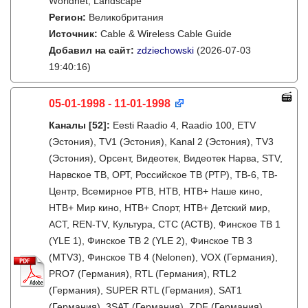
Worldnet, Landscape
Регион:
Великобритания
Источник:
Cable & Wireless Cable Guide
Добавил на сайт:
zdziechowski
(2026-07-03
19:40:16)
05-01-1998 - 11-01-1998
Каналы
[52]
:
Eesti Raadio 4, Raadio 100, ETV
(Эстония), TV1 (Эстония), Kanal 2 (Эстония), TV3
(Эстония), Орсент, Видеотек, Видеотек Нарва, STV,
Нарвское ТВ, ОРТ, Российское ТВ (РТР), ТВ-6, ТВ-
Центр, Всемирное РТВ, НТВ, НТВ+ Наше кино,
НТВ+ Мир кино, НТВ+ Спорт, НТВ+ Детский мир,
АСТ, REN-TV, Культура, СТС (АСТВ), Финское ТВ 1
(YLE 1), Финское ТВ 2 (YLE 2), Финское ТВ 3
(MTV3), Финское ТВ 4 (Nelonen), VOX (Германия),
PRO7 (Германия), RTL (Германия), RTL2
(Германия), SUPER RTL (Германия), SAT1
(Германия), 3SAT (Германия), ZDF (Германия),