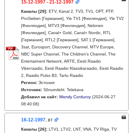
15-12-1997 - 21-12-1997
Каналы
[29]
:
ETV, Kanal 2, TV3, TV1, ОРТ, РТР,
ProSieben [Германия], Yle TV1 [Финляндия], Yle TV2
[Финляндия], MTV3 [Финляндия], Nelonen
[Финляндия], Canal+ Gold, Canal+ Nordic, RTL
[Германия], RTL2 [Германия], SAT.1 [Германия],
3sat, Eurosport, Discovery Channel, MTV Europe,
NBC Super Channel, The Children's Channel, The
Entertaiment Network, ARTE, Eesti Raadio
Vikerraadio, Eesti Raadio Klassikaraadio, Eesti Raadio
2, Raadio Pulss B3, Tartu Raadio
Регион:
Эстония
Источник:
Sõnumileht. Telekava
Добавил на сайт:
Wendy Corduroy
(2024-06-27
08:40:08)
16-12-1997
, вт
Каналы
[26]
:
LTV1, LTV2, LNT, VNA, TV Rīga, TV