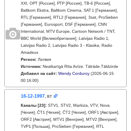
XXI, ОРТ [Россия], РТР [Россия], ТВ-6 [Россия],
Baltkom Ekstra, Baltkom Cinema, SAT.1 [Германия],
RTL [Германия], RTL2 [Германия], 3sat, ProSieben
[Германия], Eurosport, DSF [Германия], CNN
International, MTV Europe, Cartoon Network / TNT,
BBC World [Великобритания], Latvijas Radio 1,
Latvijas Radio 2, Latvijas Radio 3 - Klasika, Radio
Amadeus
Регион:
Латвия
Источник:
Neatkarīgā Rīta Avīze. Tālrāde.Tāldzirde
Добавил на сайт:
Wendy Corduroy
(2026-06-15
00:16:00)
16-12-1997
, вт
Каналы
[23]
:
STV1, STV2, Markiza, VTV, Nova
[Чехия], ČT1 [Чехия], ČT2 [Чехия], ORF1 [Австрия],
ORF2 [Австрия], MTV1 [Венгрия], MTV2 [Венгрия],
TVP1 [Польша], ProSieben [Германия], RTL