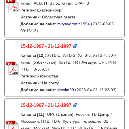
канал, АСВ, НТВ / 51 канал, ЭРА-ТВ
Регион:
Екатеринбург
Источник:
Областная газета
Добавил на сайт:
mityavoronin1994
(2022-08-05
09:16:18)
15-12-1997 - 21-12-1997
Каналы
[12]
:
УзТВ-1, УзТВ-2, УзТВ-3, УзТВ-4, 30-й
канал (Узбекистан), КазТВ, TRT Avrasya, ОРТ, РТР,
НТВ, ТВ-6, АСТ
Регион:
Узбекистан
Источник:
На посту
Добавил на сайт:
Maxim99
(2023-04-01 16:23:03)
15-12-1997 - 21-12-1997
Каналы
[11]
:
ОРТ (1 канал), Россия, ТВ-Центр /
Московия, НТВ, ТВ-6, Культура, Телеэкспо, 31
канал (Москва), Муз-ТВ, СТС, REN-TV / ТВ-Угреша