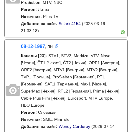
ProSieben, MTV, NBC
Регион:
Литва
Источник:
Plius TV
Добавил на сайт:
Solaris4154
(2025-03-19
21:33:18)
08-12-1997
, пн
Каналы
[23]
:
STV1, STV2, Markiza, VTV, Nova
[Чехия], ČT1 [Чехия], ČT2 [Чехия], ORF1 [Австрия],
ORF2 [Австрия], MTV1 [Венгрия], MTV2 [Венгрия],
TVP1 [Польша], ProSieben [Германия], RTL
[Германия], SAT.1 [Германия], Max1 [Чехия],
SuperMax [Чехия], RTL2 [Германия], Prima [Чехия],
Cable Plus Film [Чехия], Eurosport, MTV Europe,
HBO Europe
Регион:
Словакия
Источник:
SME. MiniTele
Добавил на сайт:
Wendy Corduroy
(2026-07-14