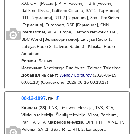
XXI, ОРТ [Россия], РТР [Россия], ТВ-6 [Россия],
Baltkom Ekstra, Baltkom Cinema, SAT.1 [Германия],
RTL [Германия], RTL2 [Германия], 3sat, ProSieben
[Германия], Eurosport, DSF [Германия], CNN
International, MTV Europe, Cartoon Network / TNT,
BBC World [Великобритания], Latvijas Radio 1,
Latvijas Radio 2, Latvijas Radio 3 - Klasika, Radio
Amadeus
Регион:
Латвия
Источник:
Neatkarīgā Rīta Avīze. Tālrāde.Tāldzirde
Добавил на сайт:
Wendy Corduroy
(2026-06-15
00:01:13)
(Обновлено: 2026-06-15 00:13:27)
08-12-1997
, пн
Каналы
[23]
:
LNK, Lietuvos televizija, TV3, BTV,
Vilniaus televizija, Šiaulių televizija, Vilsat, Balticum,
Pan TV, 5TV, Klaipėdos televizija, ОРТ, РТР, TVP-1, TV
Polonia, SAT.1, 3Sat, RTL, RTL 2, Eurosport,