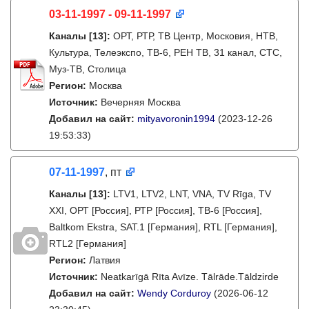
03-11-1997 - 09-11-1997
Каналы
[13]
:
ОРТ, РТР, ТВ Центр, Московия, НТВ,
Культура, Телеэкспо, ТВ-6, РЕН ТВ, 31 канал, СТС,
Муз-ТВ, Столица
Регион:
Москва
Источник:
Вечерняя Москва
Добавил на сайт:
mityavoronin1994
(2023-12-26
19:53:33)
07-11-1997
, пт
Каналы
[13]
:
LTV1, LTV2, LNT, VNA, TV Rīga, TV
XXI, ОРТ [Россия], РТР [Россия], ТВ-6 [Россия],
Baltkom Ekstra, SAT.1 [Германия], RTL [Германия],
RTL2 [Германия]
Регион:
Латвия
Источник:
Neatkarīgā Rīta Avīze. Tālrāde.Tāldzirde
Добавил на сайт:
Wendy Corduroy
(2026-06-12