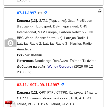
23:30:45)
07-11-1997
, пт
Каналы
[13]
:
SAT.1 [Германия], 3sat, ProSieben
[Германия], Eurosport, DSF [Германия], CNN
International, MTV Europe, Cartoon Network / TNT,
BBC World [Великобритания], Latvijas Radio 1,
Latvijas Radio 2, Latvijas Radio 3 - Klasika, Radio
Amadeus
Регион:
Латвия
Источник:
Neatkarīgā Rīta Avīze. Tālrāde.Tāldzirde
Добавил на сайт:
Wendy Corduroy
(2026-06-12
23:30:52)
03-11-1997 - 09-11-1997
Каналы
[12]
:
ОРТ, РТР / СГТРК, Культура, 24 канал,
СТС / 10 канал, Четвертый канал, РТК, АТН, 41
канал, АСВ, НТВ / 51 канал, ЭРА-ТВ