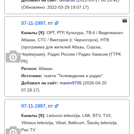
Добавил на сайт:
dimaruu
(2022-03-17 00:16:42)
(Обновлено: 2022-03-29 19:07:17)
07-11-1997
, пт
Каналы
[9]
:
ОРТ, РТР, Культура, ТВ-6 / Видеоканал-
Абакан, СТС / Виктория (г. Черногорск), НТВ
(программа для жителей Абазы, Сорска,
Черёмушек), Радио России / Радио Хакасии (ГТРК
РХ)
Регион:
Абакан
Источник:
газета "Телевидение и радио"
Добавил на сайт:
maxim9705
(2026-04-20
07:28:17)
07-11-1997
, пт
Каналы
[9]
:
Lietuvos televizija, LNK, BTV, TV3,
Vilniaus televizija, Vilsat, Balticum, Šiaulių televizija,
Pan TV