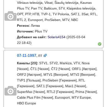
Vilniaus televizija, Vilsat, Šiaulių televizija, Kaunas
Plius TV, Pan TV, Balticum, 5TV, Klaipėdos televizija,
ОРТ, РТР, НТВ, TVP-1, TV Polonia, SAT.1, 3Sat, RTL,
RTL 2, Eurosport, ProSieben, MTV, NBC
Регион:
Литва
Источник:
Plius TV
Добавил на сайт:
Solaris4154
(2025-03-04
22:18:42)
07-11-1997
, пт
Каналы
[23]
:
STV1, STV2, Markiza, VTV, Nova
[Чехия], ČT1 [Чехия], ČT2 [Чехия], ORF1 [Австрия],
ORF2 [Австрия], MTV1 [Венгрия], MTV2 [Венгрия],
TVP1 [Польша], ProSieben [Германия], RTL
[Германия], SAT.1 [Германия], Max1 [Чехия],
SuperMax [Чехия], RTL2 [Германия], Prima [Чехия],
Cable Plus Film [Чехия], Eurosport, MTV Europe,
HBO Europe