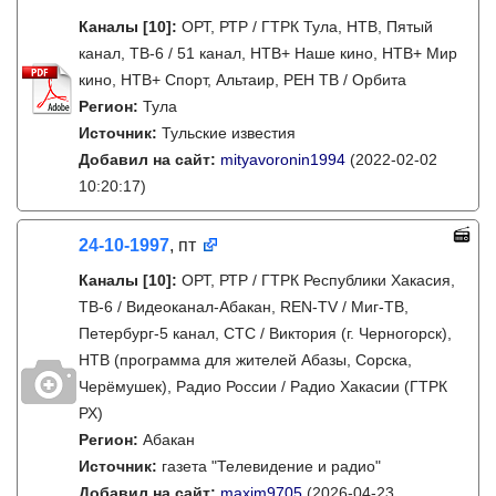
Каналы
[10]
:
ОРТ, РТР / ГТРК Тула, НТВ, Пятый
канал, ТВ-6 / 51 канал, НТВ+ Наше кино, НТВ+ Мир
кино, НТВ+ Спорт, Альтаир, РЕН ТВ / Орбита
Регион:
Тула
Источник:
Тульские известия
Добавил на сайт:
mityavoronin1994
(2022-02-02
10:20:17)
24-10-1997
, пт
Каналы
[10]
:
ОРТ, РТР / ГТРК Республики Хакасия,
ТВ-6 / Видеоканал-Абакан, REN-TV / Миг-ТВ,
Петербург-5 канал, СТС / Виктория (г. Черногорск),
НТВ (программа для жителей Абазы, Сорска,
Черёмушек), Радио России / Радио Хакасии (ГТРК
РХ)
Регион:
Абакан
Источник:
газета "Телевидение и радио"
Добавил на сайт:
maxim9705
(2026-04-23