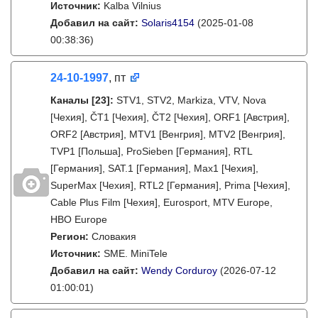
Источник:
Kalba Vilnius
Добавил на сайт:
Solaris4154
(2025-01-08
00:38:36)
24-10-1997
, пт
Каналы
[23]
:
STV1, STV2, Markiza, VTV, Nova
[Чехия], ČT1 [Чехия], ČT2 [Чехия], ORF1 [Австрия],
ORF2 [Австрия], MTV1 [Венгрия], MTV2 [Венгрия],
TVP1 [Польша], ProSieben [Германия], RTL
[Германия], SAT.1 [Германия], Max1 [Чехия],
SuperMax [Чехия], RTL2 [Германия], Prima [Чехия],
Cable Plus Film [Чехия], Eurosport, MTV Europe,
HBO Europe
Регион:
Словакия
Источник:
SME. MiniTele
Добавил на сайт:
Wendy Corduroy
(2026-07-12
01:00:01)