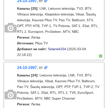
24-10-1997
, пт
Каналы
[25]
:
LNK, Lietuvos televizija, TV3, BTV,
Vilniaus televizija, Klaipėdos televizija, Vilsat, Šiaulių
televizija, Kaunas Plius TV, Pan TV, Balticum, 5TV,
ОРТ, РТР, НТВ, TVP-1, TV Polonia, SAT.1, 3Sat, RTL,
RTL 2, Eurosport, ProSieben, MTV, NBC
Регион:
Литва
Источник:
Plius TV
Добавил на сайт:
Solaris4154
(2025-03-04
22:18:22)
24-10-1997
, пт
Каналы
[24]
:
Lietuvos televizija, LNK, TV3, BTV,
Vilniaus televizija, Vilsat, Kaunas Plius TV, Balticum,
Pan TV, Šiaulių televizija, ОРТ, РТР, TVP-1, TVP-2, TV
Polonia, SAT.1, 3Sat, RTL, RTL 2, TV5, EuroSport,
ProSieben, MTV, NBC Super Channel
Регион:
Литва