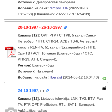
Источник:
Днепровская панорама
Добавил на сайт:
dimlys1994
(2022-10-07
18:57:58)
(Обновлено: 2022-11-19 16:54:39)
20-10-1997 - 26-10-1997
Каналы
[12]
:
ОРТ, РТР / СГТРК, 5 канал Санкт-
Петербург / НТТ, СТК-24, АСВ / ТВ-6, Четвертый
канал / REN-TV, 51 канал (Екатеринбург) / НТВ,
Эра-ТВ / АСТ, 10 канал (Екатеринбург) / СТС,
РТК-29, АТН, Студия-41
Регион:
Екатеринбург
Источник:
На смену!
Добавил на сайт:
liberalst
(2024-05-12 16:04:43)
24-10-1997
, пт
Каналы
[12]
:
Lietuvos televizija, LNK, TV3, BTV, Pan
TV, РТР, ОРТ, ProSieben, RTL, SAT.1, Eurosport,
Aukštaitijos radijas