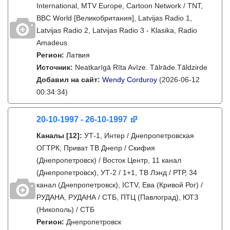
International, MTV Europe, Cartoon Network / TNT,
BBC World [Великобритания], Latvijas Radio 1,
Latvijas Radio 2, Latvijas Radio 3 - Klasika, Radio
Amadeus
Регион:
Латвия
Источник:
Neatkarīgā Rīta Avīze. Tālrāde.Tāldzirde
Добавил на сайт:
Wendy Corduroy
(2026-06-12
00:34:34)
20-10-1997 - 26-10-1997
Каналы
[12]
:
УТ-1, Интер / Днепропетровская
ОГТРК, Приват ТВ Днепр / Скифия
(Днепропетровск) / Восток Центр, 11 канал
(Днепропетровск), УТ-2 / 1+1, ТВ Лэнд / РТР, 34
канал (Днепропетровск), ICTV, Ева (Кривой Рог) /
РУДАНА, РУДАНА / СТБ, ПТЦ (Павлоград), ЮТЗ
(Никополь) / СТБ
Регион:
Днепропетровск