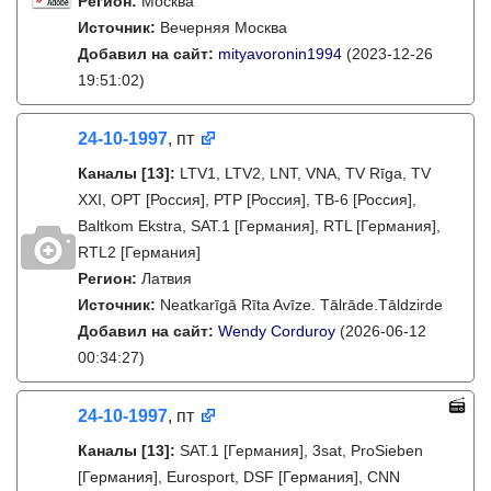
Регион:
Москва
Источник:
Вечерняя Москва
Добавил на сайт:
mityavoronin1994
(2023-12-26
19:51:02)
24-10-1997
, пт
Каналы
[13]
:
LTV1, LTV2, LNT, VNA, TV Rīga, TV
XXI, ОРТ [Россия], РТР [Россия], ТВ-6 [Россия],
Baltkom Ekstra, SAT.1 [Германия], RTL [Германия],
RTL2 [Германия]
Регион:
Латвия
Источник:
Neatkarīgā Rīta Avīze. Tālrāde.Tāldzirde
Добавил на сайт:
Wendy Corduroy
(2026-06-12
00:34:27)
24-10-1997
, пт
Каналы
[13]
:
SAT.1 [Германия], 3sat, ProSieben
[Германия], Eurosport, DSF [Германия], CNN