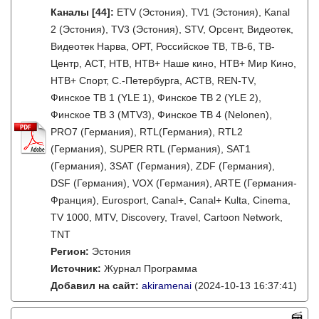
Каналы
[44]
:
ETV (Эстония), TV1 (Эстония), Kanal
2 (Эстония), TV3 (Эстония), STV, Орсент, Видеотек,
Видеотек Нарва, ОРТ, Российское ТВ, ТВ-6, ТВ-
Центр, АСТ, НТВ, НТВ+ Наше кино, НТВ+ Мир Кино,
НТВ+ Спорт, С.-Петербурга, АСТВ, REN-TV,
Финское ТВ 1 (YLE 1), Финское ТВ 2 (YLE 2),
Финское ТВ 3 (MTV3), Финское ТВ 4 (Nelonen),
PRO7 (Германия), RTL(Германия), RTL2
(Германия), SUPER RTL (Германия), SAT1
(Германия), 3SAT (Германия), ZDF (Германия),
DSF (Германия), VOX (Германия), ARTE (Германия-
Франция), Eurosport, Canal+, Canal+ Kulta, Cinema,
TV 1000, MTV, Discovery, Travel, Cartoon Network,
TNT
Регион:
Эстония
Источник:
Журнал Программа
Добавил на сайт:
akiramenai
(2024-10-13 16:37:41)