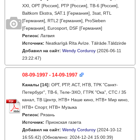
XXI, ОРТ [Россия], РТР [Россия], ТВ-6 [Россия],
Baltkom Ekstra, SAT.1 [Германия], 3sat, RTL
[Германия], RTL2 [Германия], ProSieben
[Германия], Eurosport, DSF [Германия]
Регион:
Латвия
Источник:
Neatkarīgā Rīta Avīze. Tālrāde.Tāldzirde
Добавил на сайт:
Wendy Corduroy
(2026-06-11
23:22:47)
08-09-1997 - 14-09-1997
Каналы
[14]
:
ОРТ, РТР, АСТ, НТВ, ТРК "Санкт-
Петербург", ТВ-6, Теле-ЭХО, ГТРК "Ока", СТС / 35
канал, ТВ Центр, НТВ+ Наше кино, НТВ+ Мир кино,
НТВ+ Спорт, НТВ+ Музыка
Регион:
Рязань
Источник:
Приокская газета
Добавил на сайт:
Wendy Corduroy
(2024-10-12
16:55:42)
(Обновлено: 2024-12-24 15:00:39)