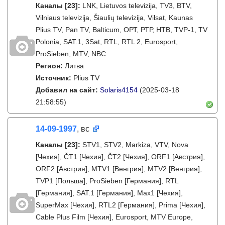
Каналы
[23]
:
LNK, Lietuvos televizija, TV3, BTV,
Vilniaus televizija, Šiaulių televizija, Vilsat, Kaunas
Plius TV, Pan TV, Balticum, ОРТ, РТР, НТВ, TVP-1, TV
Polonia, SAT.1, 3Sat, RTL, RTL 2, Eurosport,
ProSieben, MTV, NBC
Регион:
Литва
Источник:
Plius TV
Добавил на сайт:
Solaris4154
(2025-03-18
21:58:55)
14-09-1997
, вс
Каналы
[23]
:
STV1, STV2, Markiza, VTV, Nova
[Чехия], ČT1 [Чехия], ČT2 [Чехия], ORF1 [Австрия],
ORF2 [Австрия], MTV1 [Венгрия], MTV2 [Венгрия],
TVP1 [Польша], ProSieben [Германия], RTL
[Германия], SAT.1 [Германия], Max1 [Чехия],
SuperMax [Чехия], RTL2 [Германия], Prima [Чехия],
Cable Plus Film [Чехия], Eurosport, MTV Europe,