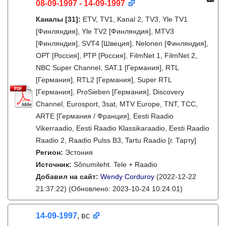
08-09-1997 - 14-09-1997
Каналы
[31]
:
ETV, TV1, Kanal 2, TV3, Yle TV1
[Финляндия], Yle TV2 [Финляндия], MTV3
[Финляндия], SVT4 [Швеция], Nelonen [Финляндия],
ОРТ [Россия], РТР [Россия], FilmNet 1, FilmNet 2,
NBC Super Channel, SAT.1 [Германия], RTL
[Германия], RTL2 [Германия], Super RTL
[Германия], ProSieben [Германия], Discovery
Channel, Eurosport, 3sat, MTV Europe, TNT, TCC,
ARTE [Германия / Франция], Eesti Raadio
Vikerraadio, Eesti Raadio Klassikaraadio, Eesti Raadio
Raadio 2, Raadio Pulss B3, Tartu Raadio [г. Тарту]
Регион:
Эстония
Источник:
Sõnumileht. Tele + Raadio
Добавил на сайт:
Wendy Corduroy
(2022-12-22
21:37:22)
(Обновлено: 2023-10-24 10:24:01)
14-09-1997
, вс