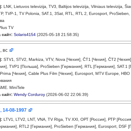
]
:
LNK, Lietuvos televizija, TV3, Baltijos televizija, Vilniaus televizija, Š
Р, TVP-1, TV Polonia, SAT.1, 3Sat, RTL, RTL 2, Eurosport, ProSieben
ва
Plius TV
 сайт:
Solaris4154
(2025-05-18 21:58:35)
7
, вс
]
:
STV1, STV2, Markiza, VTV, Nova [Чехия], ČT1 [Чехия], ČT2 [Чехия
ия], TVP1 [Польша], ProSieben [Германия], RTL [Германия], SAT.1 
 Prima [Чехия], Cable Plus Film [Чехия], Eurosport, MTV Europe, HBO
овакия
SME. MiniTele
 сайт:
Wendy Corduroy
(2026-06-02 22:06:39)
, 14-08-1997
]
:
LTV1, LTV2, LNT, VNA, TV Rīga, TV XXI, ОРТ [Россия], РТР [Россия]
Германия], RTL2 [Германия], ProSieben [Германия], Eurosport, DSF 