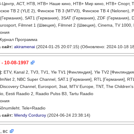
В-Центр, АСТ, НТВ, НТВ+ Наше кино, НТВ+ Мир кино, НТВ+ Спорт, 
нское ТВ 2 (YLE 2), Финское ТВ 3 (MTV3), Финское ТВ 4 (Nelonen),
Германия), SAT1 (Германия), 3SAT (Германия), ZDF (Германия), 
rosport, Filmnet 1 (Швеция), Filmnet 2 (Швеция), Cinema, TV 1000, 
тония
Журнал Программа
 сайт:
akiramenai
(2024-01-25 20:07:15)
(Обновлено: 2024-10-18 18
 - 10-08-1997
]
:
ETV, Kanal 2, TV3, TV1, Yle TV1 [Финляндия], Yle TV2 [Финлянди
FilmNet 2, NBC Super Channel, SAT.1 [Германия], RTL [Германия], RT
Discovery Channel, Eurosport, 3sat, MTV Europe, TNT, The Children's 
io, Eesti Raadio 2, Raadio Pulss B3, Tartu Raadio
тония
Sõnumileht. Tele+Raadio
 сайт:
Wendy Corduroy
(2024-06-24 23:38:14)
7
, вс