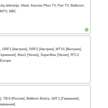
iaulių televizija, Vilsat, Kaunas Plius TV, Pan TV, Balticum,
, MTV, NBC
], ORF1 [Австрия], ORF2 [Австрия], MTV1 [Венгрия],
[Германия], Max1 [Чехия], SuperMax [Чехия], RTL2
 Europe
, ТВ-6 [Россия], Baltkom Ekstra, SAT.1 [Германия],
[Германия]