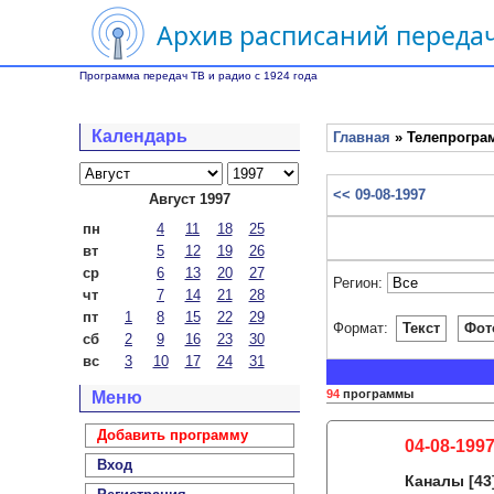
Архив расписаний передач
Программа передач ТВ и радио с 1924 года
Календарь
Главная
» Телепрограм
<< 09-08-1997
Август 1997
пн
4
11
18
25
вт
5
12
19
26
ср
6
13
20
27
Регион:
чт
7
14
21
28
пт
1
8
15
22
29
Формат:
Текст
Фот
сб
2
9
16
23
30
вс
3
10
17
24
31
94
программы
Меню
Добавить программу
04-08-1997
Вход
Каналы
[43