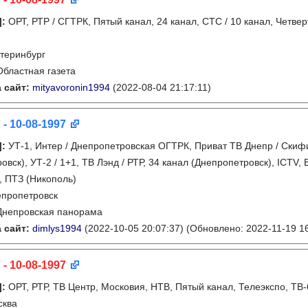
]
:
ОРТ, РТР / СГТРК, Пятый канал, 24 канал, СТС / 10 канал, Четвер
теринбург
Областная газета
 сайт:
mityavoronin1994
(2022-08-04 21:17:11)
 - 10-08-1997
]
:
УТ-1, Интер / Днепропетровская ОГТРК, Приват ТВ Днепр / Скифи
овск), УТ-2 / 1+1, ТВ Лэнд / РТР, 34 канал (Днепропетровск), ICTV,
, ПТЗ (Никополь)
пропетровск
Днепровская панорама
 сайт:
dimlys1994
(2022-10-05 20:07:37)
(Обновлено: 2022-11-19 16
 - 10-08-1997
]
:
ОРТ, РТР, ТВ Центр, Московия, НТВ, Пятый канал, Телеэкспо, ТВ-
сква