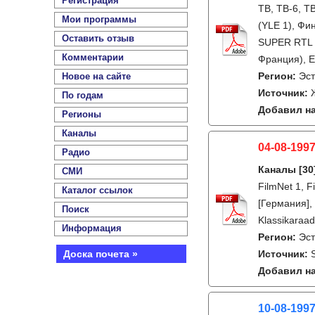
Регистрация
ТВ, ТВ-6, Т
Мои программы
(YLE 1), Фи
Оставить отзыв
SUPER RTL (
Комментарии
Франция), Eu
Регион:
Эс
Новое на сайте
Источник:
По годам
Добавил на
Регионы
Каналы
04-08-1997
Радио
Каналы
[30
СМИ
FilmNet 1, 
Каталог ссылок
[Германия], 
Поиск
Klassikaraad
Информация
Регион:
Эс
Доска почета »
Источник:
Добавил на
10-08-199