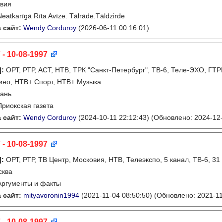
вия
Neatkarīgā Rīta Avīze. Tālrāde.Tāldzirde
 сайт:
Wendy Corduroy
(2026-06-11 00:16:01)
 - 10-08-1997
]
:
ОРТ, РТР, АСТ, НТВ, ТРК "Санкт-Петербург", ТВ-6, Теле-ЭХО, ГТР
ино, НТВ+ Спорт, НТВ+ Музыка
ань
Приокская газета
 сайт:
Wendy Corduroy
(2024-10-11 22:12:43)
(Обновлено: 2024-12-
 - 10-08-1997
]
:
ОРТ, РТР, ТВ Центр, Московия, НТВ, Телеэкспо, 5 канал, ТВ-6, 3
сква
Аргументы и факты
 сайт:
mityavoronin1994
(2021-11-04 08:50:50)
(Обновлено: 2021-11
 - 10-08-1997