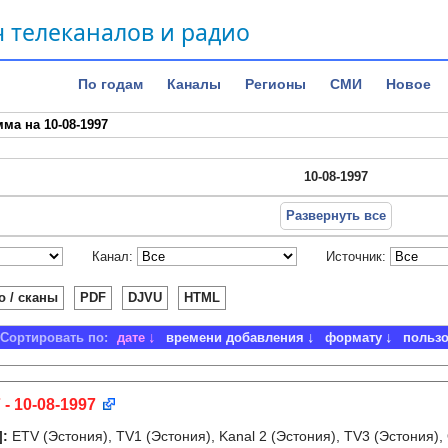
 телеканалов и радио
По годам
Каналы
Регионы
СМИ
Новое
ма на 10-08-1997
10-08-1997
Развернуть все
Канал:
Источник:
о / сканы
PDF
DJVU
HTML
Сортировать по:
дате
времени добавления
формату
польз
 - 10-08-1997
]
:
ETV (Эстония), TV1 (Эстония), Kanal 2 (Эстония), TV3 (Эстония),