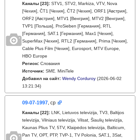
Каналы
[23]
:
STV1, STV2, Markiza, VTV, Nova
[Чехия], ČT1 [Чехия], ČT2 [Чехия], ORF1 [Австрия],
ORF2 [Австрия], MTV1 [Венгрия], MTV2 [Венгрия],
TVP1 [Польша], ProSieben [Германия], RTL
[Германия], SAT.1 [Германия], Max1 [Чехия],
SuperMax [Чехия], RTL2 [Германия], Prima [Чехия],
Cable Plus Film [Чехия], Eurosport, MTV Europe,
HBO Europe
Регион:
Словакия
Источник:
SME. MiniTele
Добавил на сайт:
Wendy Corduroy
(2026-06-02
13:21:34)
09-07-1997
, ср
Каналы
[22]
:
LNK, Lietuvos televizija, TV3, Baltijos
televizija, Vilniaus televizija, Vilsat, Šiaulių televizija,
Kaunas Plius TV, 5TV, Klaipėdos televizija, Balticum,
Pan TV, ОРТ, РТР, TVP-1, TV Polonia, SAT.1, 3Sat,