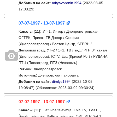
Добавил на сайт:
mityavoronin1994
(2022-08-05
17:03:29)
07-07-1997 - 13-07-1997
Каналы
[11]
:
УТ-1, Интер / Днепропетровская
ОГТРК, Приват ТВ Днепр / Скифия
(Днепропетровск) / Восток Центр, STERH /
Дніпровий град, УТ-2 / 1+1, ТВ Лэнд / РТР, 34 канал
(Днепропетровск), ICTV, Ева (Кривой Рог) / РУДАНА,
ПТЦ (Павлоград), ПТЗ (Никополь)
Регион:
Днепропетровск
Источник:
Днепровская панорама
Добавил на сайт:
dimlys1994
(2022-10-05
19:08:47)
(Обновлено: 2023-03-02 09:30:24)
07-07-1997 - 13-07-1997
Каналы
[11]
:
Lietuvos televizija, LNK TV, TV3 LT,
Šiaulių televizija, Baltijos televizija, ОРТ, РТР, Sat.1,