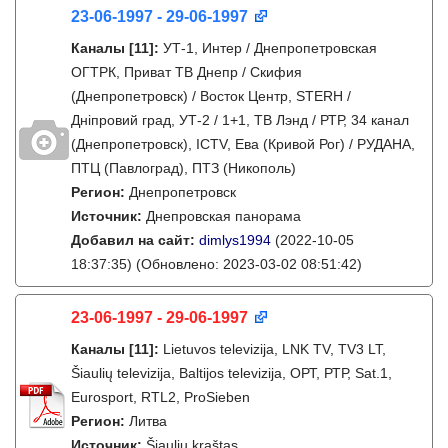
23-06-1997 - 29-06-1997
Каналы
[11]
:
УТ-1, Интер / Днепропетровская
ОГТРК, Приват ТВ Днепр / Скифия
(Днепропетровск) / Восток Центр, STERH /
Дніпровий град, УТ-2 / 1+1, ТВ Лэнд / РТР, 34 канал
(Днепропетровск), ICTV, Ева (Кривой Рог) / РУДАНА,
ПТЦ (Павлоград), ПТЗ (Никополь)
Регион:
Днепропетровск
Источник:
Днепровская панорама
Добавил на сайт:
dimlys1994
(2022-10-05
18:37:35)
(Обновлено: 2023-03-02 08:51:42)
23-06-1997 - 29-06-1997
Каналы
[11]
:
Lietuvos televizija, LNK TV, TV3 LT,
Šiaulių televizija, Baltijos televizija, ОРТ, РТР, Sat.1,
Eurosport, RTL2, ProSieben
Регион:
Литва
Источник:
Šiaulių kraštas