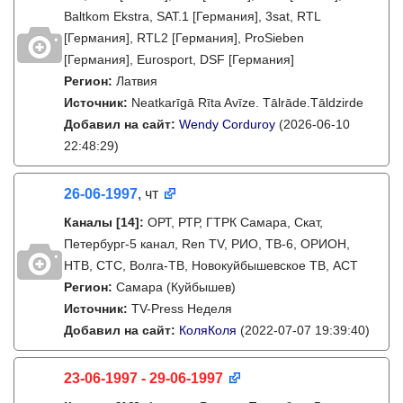
Baltkom Ekstra, SAT.1 [Германия], 3sat, RTL
[Германия], RTL2 [Германия], ProSieben
[Германия], Eurosport, DSF [Германия]
Регион:
Латвия
Источник:
Neatkarīgā Rīta Avīze. Tālrāde.Tāldzirde
Добавил на сайт:
Wendy Corduroy
(2026-06-10
22:48:29)
26-06-1997
, чт
Каналы
[14]
:
ОРТ, РТР, ГТРК Самара, Скат,
Петербург-5 канал, Ren TV, РИО, ТВ-6, ОРИОН,
НТВ, СТС, Волга-ТВ, Новокуйбышевское ТВ, АСТ
Регион:
Самара (Куйбышев)
Источник:
TV-Press Неделя
Добавил на сайт:
КоляКоля
(2022-07-07 19:39:40)
23-06-1997 - 29-06-1997