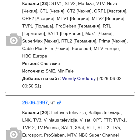
Каналы
[23]
:
STV1, STV2, Markiza, VTV, Nova
[Чехия], ČT1 [Чехия], ČT2 [Чехия], ORF1 [Австрия],
ORF2 [Австрия], MTV1 [Венгрия], MTV2 [Венгрия],
TVP1 [Польша], ProSieben [Германия], RTL
[Германия], SAT.1 [Германия], Max1 [Чехия],
SuperMax [Чехия], RTL2 [Германия], Prima [Чехия],
Cable Plus Film [Чехия], Eurosport, MTV Europe,
HBO Europe
Регион:
Словакия
Источник:
SME. MiniTele
Добавил на сайт:
Wendy Corduroy
(2026-06-02
00:50:51)
26-06-1997
, чт
Каналы
[20]
:
Lietuvos televizija, Baltijos televizija,
LNK, TV3, Vilniaus televizija, Vilsat, ОРТ, РТР, TVP-1,
TVP-2, TV Polonia, SAT.1, 3Sat, RTL, RTL 2, TV5,
Eurosport, ProSieben, MTV, NBC Super Channel