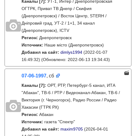
Каналы
[7]
:
УТ-1, Интер / Днепропетровская
ОГТРК, Приват ТВ Днепр / Скифия
(Днепропетровск) / Восток Центр, STERH /
Дніпровий град, УТ-2 / 1+1, 34 канал
(Днепропетровск), ICTV
Регион:
Днепропетровск
Источник:
Наше місто (Днепропетровск)
Добавил на сайт:
dimlys1994
(2022-01-07
16:49:32)
(Обновлено: 2022-06-13 19:34:43)
07-06-1997
, сб
Каналы
[7]
:
ОРТ, РТР, Петербург-5 канал, ИТА
"Абакан", ТВ-6 / РТР / Видеоканал-Абакан, ТВ-6 /
Виктория (г. Черногорск), Радио России / Радио
Хакасии (ГТРК РХ)
Регион:
Абакан
Источник:
газета "Спектр"
Добавил на сайт:
maxim9705
(2026-04-01