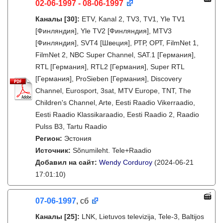
02-06-1997 - 08-06-1997
Каналы
[30]
:
ETV, Kanal 2, TV3, TV1, Yle TV1
[Финляндия], Yle TV2 [Финляндия], MTV3
[Финляндия], SVT4 [Швеция], РТР, ОРТ, FilmNet 1,
FilmNet 2, NBC Super Channel, SAT.1 [Германия],
RTL [Германия], RTL2 [Германия], Super RTL
[Германия], ProSieben [Германия], Discovery
Channel, Eurosport, 3sat, MTV Europe, TNT, The
Children's Channel, Arte, Eesti Raadio Vikerraadio,
Eesti Raadio Klassikaraadio, Eesti Raadio 2, Raadio
Pulss B3, Tartu Raadio
Регион:
Эстония
Источник:
Sõnumileht. Tele+Raadio
Добавил на сайт:
Wendy Corduroy
(2024-06-21
17:01:10)
07-06-1997
, сб
Каналы
[25]
:
LNK, Lietuvos televizija, Tele-3, Baltijos