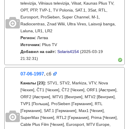
televizija, Vilniaus televizija, Vilsat, Kaunas Plius TV,
ОРТ, РТР, TVP-1, TV Polonia, SAT.1, 3Sat, RTL,
Eurosport, ProSieben, Super Channel, M-1,
Radiocentras, Znad Wilii, Ultra Vires, Laisvoji banga,
Laluna, LR1, LR2
Регион:
Литва
Источник:
Plius TV
Добавил на сайт:
Solaris4154
(2025-03-19
21:32:31)
07-06-1997
, сб
Каналы
[23]
:
STV1, STV2, Markiza, VTV, Nova
[Чехия], ČT1 [Чехия], ČT2 [Чехия], ORF1 [Австрия],
ORF2 [Австрия], MTV1 [Венгрия], MTV2 [Венгрия],
TVP1 [Польша], ProSieben [Германия], RTL
[Германия], SAT.1 [Германия], Max1 [Чехия],
SuperMax [Чехия], RTL2 [Германия], Prima [Чехия],
Cable Plus Film [Чехия], Eurosport, MTV Europe,