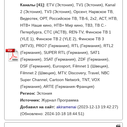
Каналы
[41]
:
ETV (Эстония), TV1 (Эстония), Kanal
2 (Эстония), TV3 (Эстония), Орсент, Нарвское ТВ,
Видеотек, ОРТ, Российское ТВ, ТВ-6, 2x2, АСТ, НТВ,
НТВ+ Наше кино, НТВ+ Мир кино, ТВ3, ТВ С.-
Петербурга, СТС (АСТВ), REN-TV, Финское ТВ 1
(YLE 1), Финское ТВ 2 (YLE 2), Финское ТВ 3
(MTV3), PRO7 (Германия), RTL (Германия), RTL2
(Германия), SUPER RTL (Германия), SAT1
(Германия), 3SAT (Германия), ZDF (Германия),
DSF (Германия), Eurosport, Filmnet 1 (Швеция),
Filmnet 2 (Швеция), MTV, Discovery, Travel, NBC
Super Channel, Cartoon Network, TNT, VOX
(Германия), ARTE (Германия-Франция)
Регион:
Эстония
Источник:
Журнал Программа
Добавил на сайт:
akiramenai
(2023-12-13 19:42:27)
(Обновлено: 2024-10-18 18:44:51)