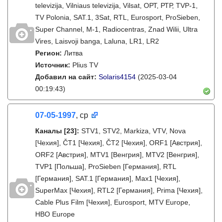
televizija, Vilniaus televizija, Vilsat, ОРТ, РТР, TVP-1,
TV Polonia, SAT.1, 3Sat, RTL, Eurosport, ProSieben,
Super Channel, M-1, Radiocentras, Znad Wilii, Ultra
Vires, Laisvoji banga, Laluna, LR1, LR2
Регион:
Литва
Источник:
Plius TV
Добавил на сайт:
Solaris4154
(2025-03-04
00:19:43)
07-05-1997
, ср
Каналы
[23]
:
STV1, STV2, Markiza, VTV, Nova
[Чехия], ČT1 [Чехия], ČT2 [Чехия], ORF1 [Австрия],
ORF2 [Австрия], MTV1 [Венгрия], MTV2 [Венгрия],
TVP1 [Польша], ProSieben [Германия], RTL
[Германия], SAT.1 [Германия], Max1 [Чехия],
SuperMax [Чехия], RTL2 [Германия], Prima [Чехия],
Cable Plus Film [Чехия], Eurosport, MTV Europe,
HBO Europe