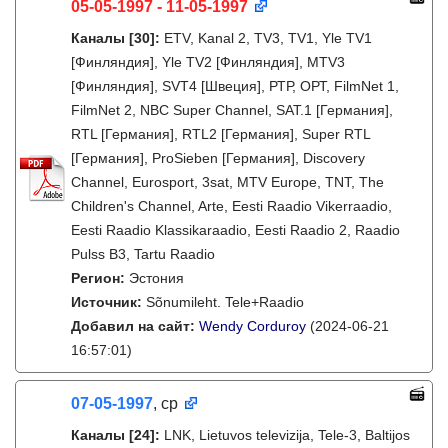
05-05-1997 - 11-05-1997
Каналы
[30]
:
ETV, Kanal 2, TV3, TV1, Yle TV1
[Финляндия], Yle TV2 [Финляндия], MTV3
[Финляндия], SVT4 [Швеция], РТР, ОРТ, FilmNet 1,
FilmNet 2, NBC Super Channel, SAT.1 [Германия],
RTL [Германия], RTL2 [Германия], Super RTL
[Германия], ProSieben [Германия], Discovery
Channel, Eurosport, 3sat, MTV Europe, TNT, The
Children's Channel, Arte, Eesti Raadio Vikerraadio,
Eesti Raadio Klassikaraadio, Eesti Raadio 2, Raadio
Pulss B3, Tartu Raadio
Регион:
Эстония
Источник:
Sõnumileht. Tele+Raadio
Добавил на сайт:
Wendy Corduroy
(2024-06-21
16:57:01)
07-05-1997
, ср
Каналы
[24]
:
LNK, Lietuvos televizija, Tele-3, Baltijos