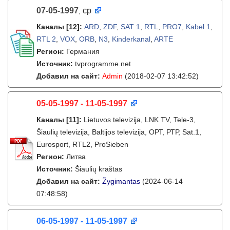
07-05-1997
ср
,
Каналы
[12]
:
ARD
,
ZDF
,
SAT 1
,
RTL
,
PRO7
,
Kabel 1
,
RTL 2
,
VOX
,
ORB
,
N3
,
Kinderkanal
,
ARTE
Регион:
Германия
Источник:
tvprogramme.net
Добавил на сайт:
Admin
(2018-02-07 13:42:52)
05-05-1997 - 11-05-1997
Каналы
[11]
:
Lietuvos televizija, LNK TV, Tele-3,
Šiaulių televizija, Baltijos televizija, ОРТ, РТР, Sat.1,
Eurosport, RTL2, ProSieben
Регион:
Литва
Источник:
Šiaulių kraštas
Добавил на сайт:
Žygimantas
(2024-06-14
07:48:58)
06-05-1997 - 11-05-1997